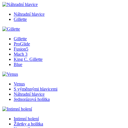
Náhradní hlavice
Gillette
Gillette
ProGlide
Fusion5
Mach 3
King C. Gillette
Blue
Venus
S výměnnými hlavicemi
Náhradní hlavice
Jednorázová holítka
Intimní holení
Žiletky a holítka