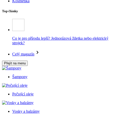
Kosmetika
Top články
Co je pro přírodu lepší? Jednorázová žiletka nebo elektrický
strojek?
Celý magazín
Přejít na menu
Šampony
Pečující oleje
Vosky a balzámy