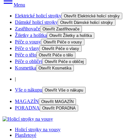
Menu
Elektrické holicí strojky
Otevřít
Elektrické holicí strojky
Dámské holicí strojky
Otevřít
Dámské holicí strojky
Zastřihovače
Otevřít
Zastřihovače
Žiletky a holítka
Otevřít
Žiletky a holítka
Péče o vousy
Otevřít
Péče o vousy
Péče o vlasy
Otevřít
Péče o vlasy
Péče o tělo
Otevřít
Péče o tělo
Péče o obličej
Otevřít
Péče o obličej
Kosmetika
Otevřít
Kosmetika
|
Vše o nákupu
Otevřít
Vše o nákupu
MAGAZÍN
Otevřít
MAGAZÍN
PORADNA
Otevřít
PORADNA
Holicí strojky na vousy
Planžetové