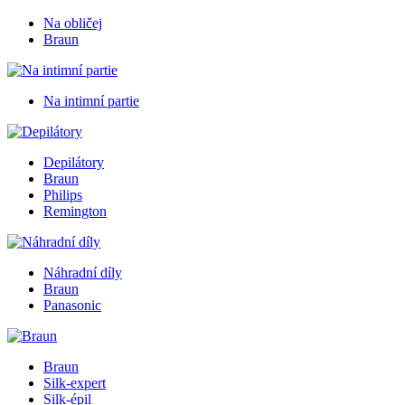
Na obličej
Braun
Na intimní partie
Depilátory
Braun
Philips
Remington
Náhradní díly
Braun
Panasonic
Braun
Silk-expert
Silk-épil