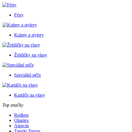
Fény
Kulmy a stylery
Žehličky na vlasy
Speciální péče
Kartáče na vlasy
Top značky
Redken
Olaplex
Alpecin
Tangle Teezer