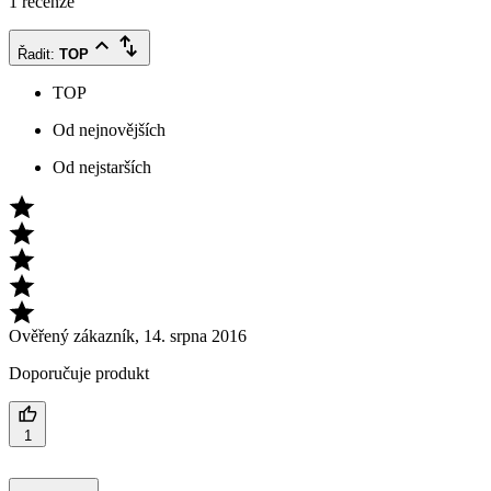
1 recenze
Řadit
:
TOP
TOP
Od nejnovějších
Od nejstarších
Ověřený zákazník
,
14. srpna 2016
Doporučuje produkt
1