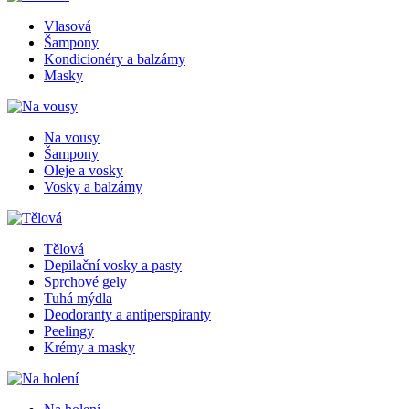
Vlasová
Šampony
Kondicionéry a balzámy
Masky
Na vousy
Šampony
Oleje a vosky
Vosky a balzámy
Tělová
Depilační vosky a pasty
Sprchové gely
Tuhá mýdla
Deodoranty a antiperspiranty
Peelingy
Krémy a masky