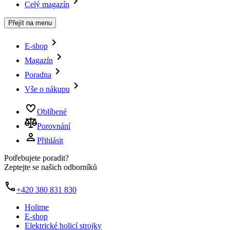
Celý magazín
Přejít na menu
E-shop
Magazín
Poradna
Vše o nákupu
Oblíbené
Porovnání
Přihlásit
Potřebujete poradit?
Zeptejte se našich odborníků
+420 380 831 830
Holime
E-shop
Elektrické holicí strojky