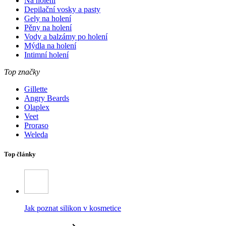
Na holení
Depilační vosky a pasty
Gely na holení
Pěny na holení
Vody a balzámy po holení
Mýdla na holení
Intimní holení
Top značky
Gillette
Angry Beards
Olaplex
Veet
Proraso
Weleda
Top články
Jak poznat silikon v kosmetice