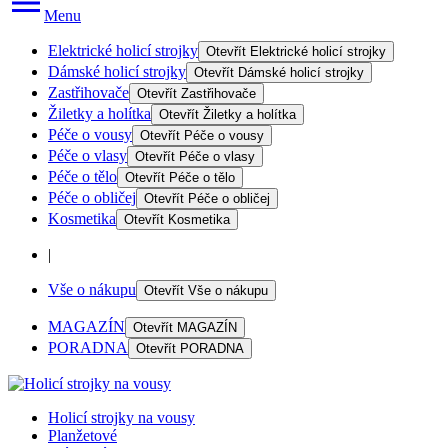
Menu
Elektrické holicí strojky
Otevřít
Elektrické holicí strojky
Dámské holicí strojky
Otevřít
Dámské holicí strojky
Zastřihovače
Otevřít
Zastřihovače
Žiletky a holítka
Otevřít
Žiletky a holítka
Péče o vousy
Otevřít
Péče o vousy
Péče o vlasy
Otevřít
Péče o vlasy
Péče o tělo
Otevřít
Péče o tělo
Péče o obličej
Otevřít
Péče o obličej
Kosmetika
Otevřít
Kosmetika
|
Vše o nákupu
Otevřít
Vše o nákupu
MAGAZÍN
Otevřít
MAGAZÍN
PORADNA
Otevřít
PORADNA
Holicí strojky na vousy
Planžetové