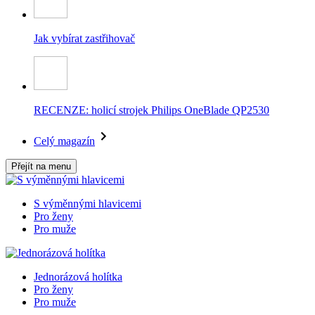
Jak vybírat zastřihovač
RECENZE: holicí strojek Philips OneBlade QP2530
Celý magazín
Přejít na menu
S výměnnými hlavicemi
Pro ženy
Pro muže
Jednorázová holítka
Pro ženy
Pro muže