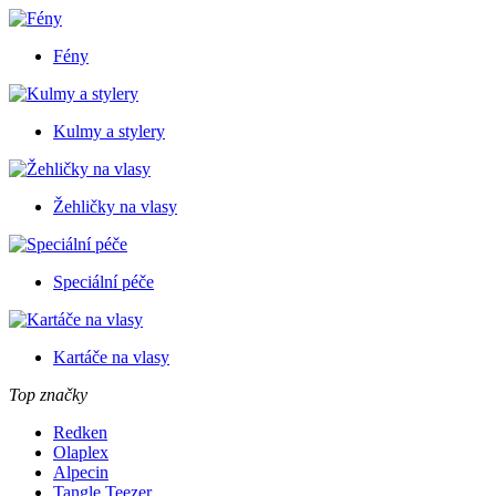
Fény
Kulmy a stylery
Žehličky na vlasy
Speciální péče
Kartáče na vlasy
Top značky
Redken
Olaplex
Alpecin
Tangle Teezer