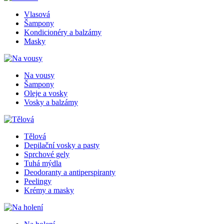
Vlasová
Šampony
Kondicionéry a balzámy
Masky
Na vousy
Šampony
Oleje a vosky
Vosky a balzámy
Tělová
Depilační vosky a pasty
Sprchové gely
Tuhá mýdla
Deodoranty a antiperspiranty
Peelingy
Krémy a masky