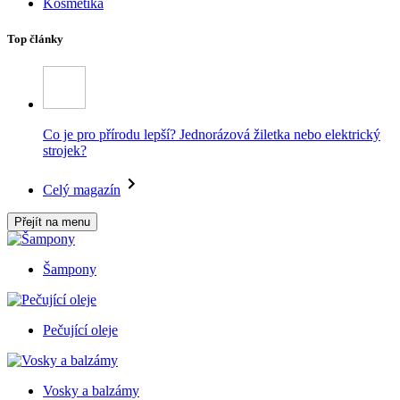
Kosmetika
Top články
Co je pro přírodu lepší? Jednorázová žiletka nebo elektrický
strojek?
Celý magazín
Přejít na menu
Šampony
Pečující oleje
Vosky a balzámy