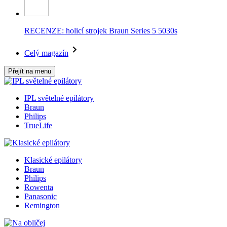
RECENZE: holicí strojek Braun Series 5 5030s
Celý magazín
Přejít na menu
IPL světelné epilátory
Braun
Philips
TrueLife
Klasické epilátory
Braun
Philips
Rowenta
Panasonic
Remington