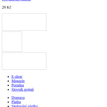
29 Kč
E-shop
Magazín
Poradna
Slovník pojmů
Doprava
Platba
Sledování zásilky