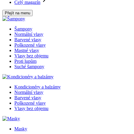
Celý magazín
Přejít na menu
Šampony
Normální vlasy
Barvené vlasy
Poškozené vlasy
Mastné vlasy
Vlasy bez objemu
Proti lupům
Suché šampony
Kondicionéry a balzámy
Normální vlasy
Barvené vlasy
Poškozené vlasy
Vlasy bez objemu
Masky