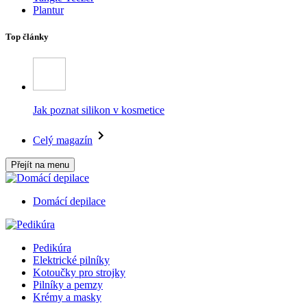
Plantur
Top články
Jak poznat silikon v kosmetice
Celý magazín
Přejít na menu
Domácí depilace
Pedikúra
Elektrické pilníky
Kotoučky pro strojky
Pilníky a pemzy
Krémy a masky