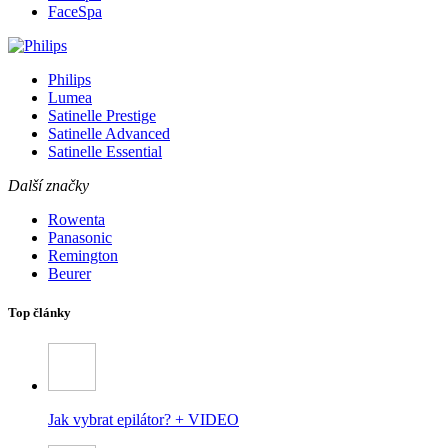
FaceSpa
Philips
Lumea
Satinelle Prestige
Satinelle Advanced
Satinelle Essential
Další značky
Rowenta
Panasonic
Remington
Beurer
Top články
Jak vybrat epilátor? + VIDEO