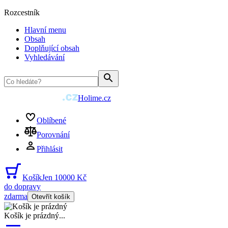
Rozcestník
Hlavní menu
Obsah
Doplňující obsah
Vyhledávání
Holime.cz
Oblíbené
Porovnání
Přihlásit
Košík
Jen 10000 Kč
do dopravy
zdarma
Otevřít košík
Košík je prázdný
...