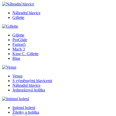
Náhradní hlavice
Gillette
Gillette
ProGlide
Fusion5
Mach 3
King C. Gillette
Blue
Venus
S výměnnými hlavicemi
Náhradní hlavice
Jednorázová holítka
Intimní holení
Žiletky a holítka