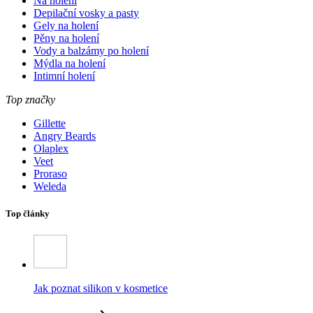
Na holení
Depilační vosky a pasty
Gely na holení
Pěny na holení
Vody a balzámy po holení
Mýdla na holení
Intimní holení
Top značky
Gillette
Angry Beards
Olaplex
Veet
Proraso
Weleda
Top články
Jak poznat silikon v kosmetice