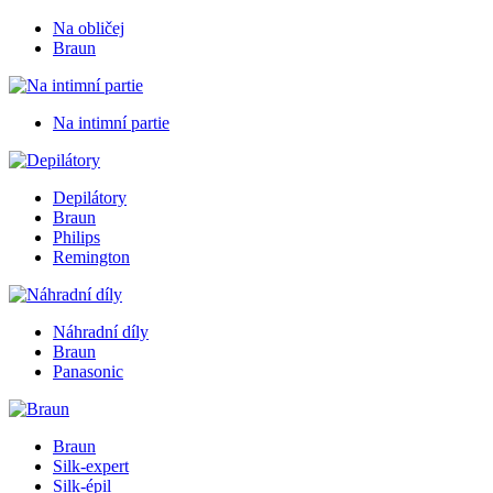
Na obličej
Braun
Na intimní partie
Depilátory
Braun
Philips
Remington
Náhradní díly
Braun
Panasonic
Braun
Silk-expert
Silk-épil