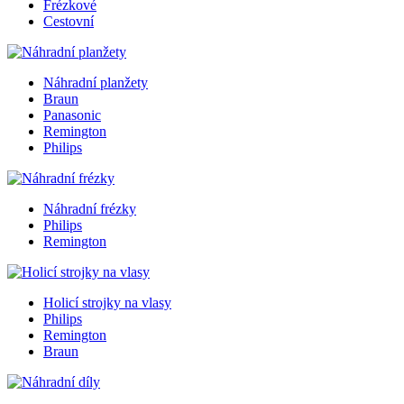
Frézkové
Cestovní
Náhradní planžety
Braun
Panasonic
Remington
Philips
Náhradní frézky
Philips
Remington
Holicí strojky na vlasy
Philips
Remington
Braun