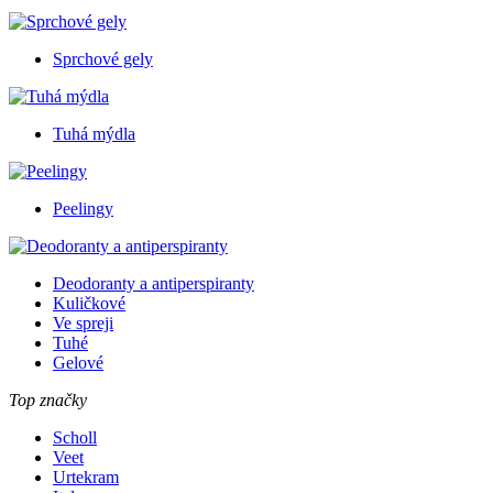
Sprchové gely
Tuhá mýdla
Peelingy
Deodoranty a antiperspiranty
Kuličkové
Ve spreji
Tuhé
Gelové
Top značky
Scholl
Veet
Urtekram