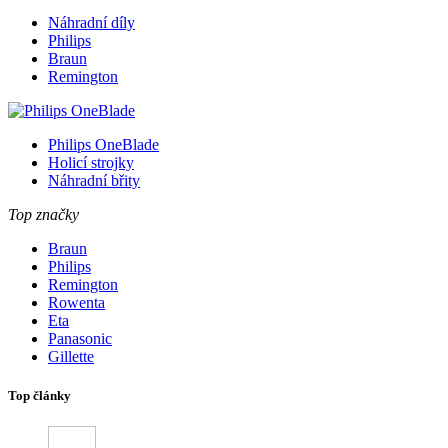
Náhradní díly
Philips
Braun
Remington
Philips OneBlade
Holicí strojky
Náhradní břity
Top značky
Braun
Philips
Remington
Rowenta
Eta
Panasonic
Gillette
Top články