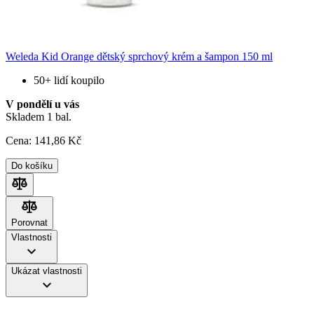
Weleda Kid Orange dětský sprchový krém a šampon 150 ml
50+ lidí koupilo
V pondělí u vás
Skladem 1 bal.
Cena:
141
,86 Kč
Do košíku
Porovnat
Porovnat
Vlastnosti
Ukázat vlastnosti