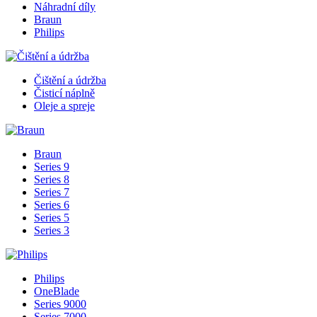
Náhradní díly
Braun
Philips
Čištění a údržba
Čisticí náplně
Oleje a spreje
Braun
Series 9
Series 8
Series 7
Series 6
Series 5
Series 3
Philips
OneBlade
Series 9000
Series 7000