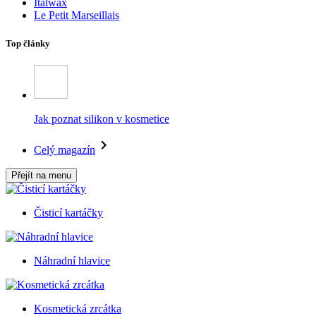
Italwax
Le Petit Marseillais
Top články
Jak poznat silikon v kosmetice
Celý magazín
Přejít na menu
Čisticí kartáčky
Náhradní hlavice
Kosmetická zrcátka