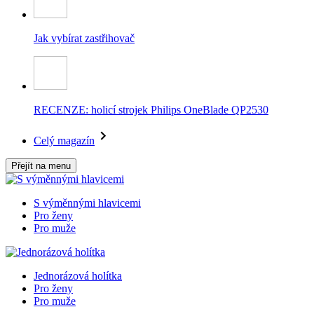
Jak vybírat zastřihovač
RECENZE: holicí strojek Philips OneBlade QP2530
Celý magazín
Přejít na menu
S výměnnými hlavicemi
Pro ženy
Pro muže
Jednorázová holítka
Pro ženy
Pro muže