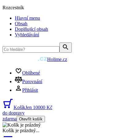
Rozcestník
Hlavní menu
Obsah
Doplňující obsah
Vyhledávání
Holime.cz
Oblíbené
Porovnání
Přihlásit
Košík
Jen 10000 Kč
do dopravy
zdarma
Otevřít košík
Košík je prázdný
...