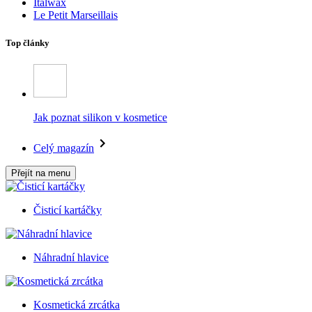
Italwax
Le Petit Marseillais
Top články
Jak poznat silikon v kosmetice
Celý magazín
Přejít na menu
Čisticí kartáčky
Náhradní hlavice
Kosmetická zrcátka