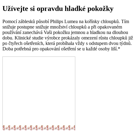
Užívejte si opravdu hladké pokožky
Pomocí záblesků působí Philips Lumea na kořínky chloupků. Tím
snižuje postupne snižuje množství chloupků a při opakovaném
používání zanechává Vaši pokožku jemnou a hladkou na dlouhou
dobu. Klinické studie výrobce prokázaly omezení růstu chloupků již
po čtyřech ošetřeních, která probíhala vždy s odstupem dvou týdnů.
Doba potřebná pro opakování ošetření se u každé osoby liší.*