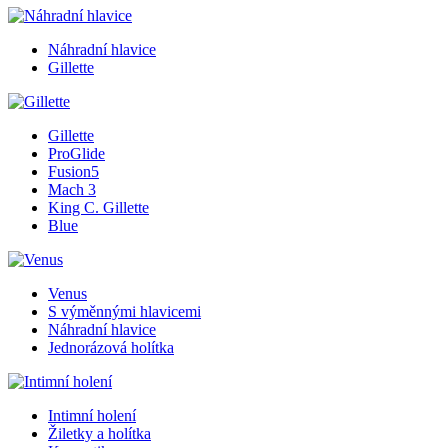
Náhradní hlavice
Gillette
Gillette
ProGlide
Fusion5
Mach 3
King C. Gillette
Blue
Venus
S výměnnými hlavicemi
Náhradní hlavice
Jednorázová holítka
Intimní holení
Žiletky a holítka