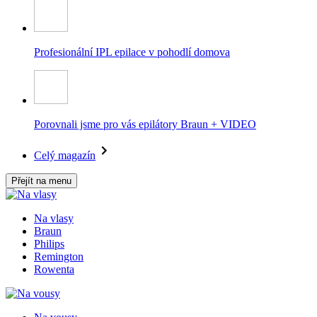
Profesionální IPL epilace v pohodlí domova
Porovnali jsme pro vás epilátory Braun + VIDEO
Celý magazín
Přejít na menu
Na vlasy
Braun
Philips
Remington
Rowenta