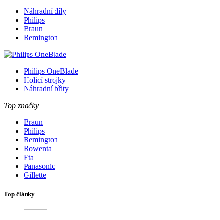
Náhradní díly
Philips
Braun
Remington
Philips OneBlade
Holicí strojky
Náhradní břity
Top značky
Braun
Philips
Remington
Rowenta
Eta
Panasonic
Gillette
Top články