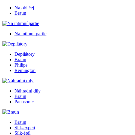
Na obličej
Braun
Na intimní partie
Depilátory
Braun
Philips
Remington
Náhradní díly
Braun
Panasonic
Braun
Silk-expert
Silk-épil