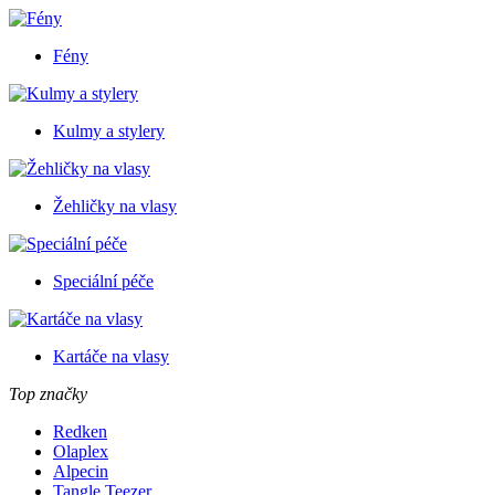
Fény
Kulmy a stylery
Žehličky na vlasy
Speciální péče
Kartáče na vlasy
Top značky
Redken
Olaplex
Alpecin
Tangle Teezer