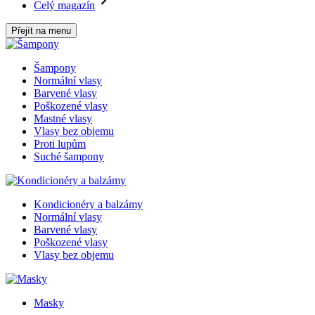
Celý magazín
Přejít na menu
Šampony
Normální vlasy
Barvené vlasy
Poškozené vlasy
Mastné vlasy
Vlasy bez objemu
Proti lupům
Suché šampony
Kondicionéry a balzámy
Normální vlasy
Barvené vlasy
Poškozené vlasy
Vlasy bez objemu
Masky