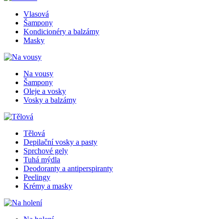
Vlasová
Šampony
Kondicionéry a balzámy
Masky
Na vousy
Šampony
Oleje a vosky
Vosky a balzámy
Tělová
Depilační vosky a pasty
Sprchové gely
Tuhá mýdla
Deodoranty a antiperspiranty
Peelingy
Krémy a masky