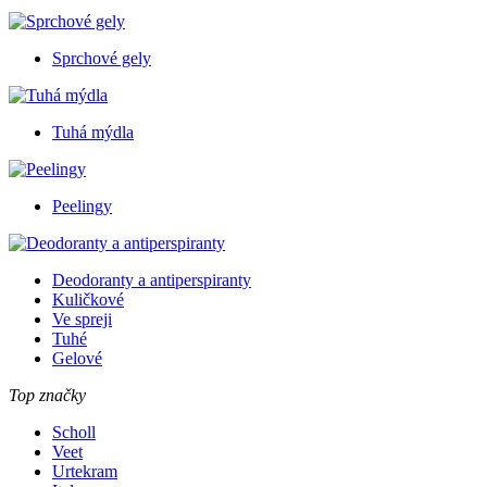
Sprchové gely
Tuhá mýdla
Peelingy
Deodoranty a antiperspiranty
Kuličkové
Ve spreji
Tuhé
Gelové
Top značky
Scholl
Veet
Urtekram