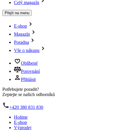
Celý magazín
Přejít na menu
E-shop
Magazín
Poradna
Vše o nákupu
Oblíbené
Porovnání
Přihlásit
Potřebujete poradit?
Zeptejte se našich odborníků
+420 380 831 830
Holime
E-shop
Výprodej