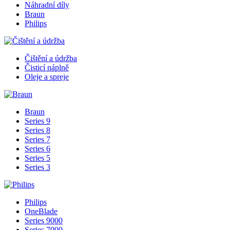
Náhradní díly
Braun
Philips
Čištění a údržba
Čisticí náplně
Oleje a spreje
Braun
Series 9
Series 8
Series 7
Series 6
Series 5
Series 3
Philips
OneBlade
Series 9000
Series 7000