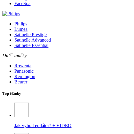
FaceSpa
Philips
Lumea
Satinelle Prestige
Satinelle Advanced
Satinelle Essential
Další značky
Rowenta
Panasonic
Remington
Beurer
Top články
Jak vybrat epilátor? + VIDEO