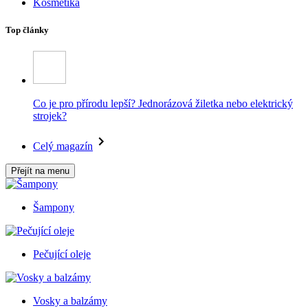
Kosmetika
Top články
Co je pro přírodu lepší? Jednorázová žiletka nebo elektrický
strojek?
Celý magazín
Přejít na menu
Šampony
Pečující oleje
Vosky a balzámy