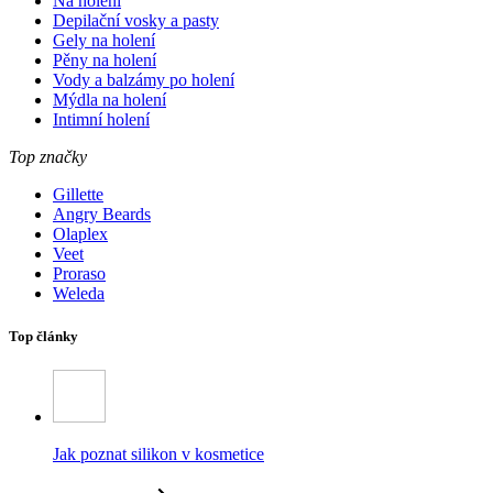
Na holení
Depilační vosky a pasty
Gely na holení
Pěny na holení
Vody a balzámy po holení
Mýdla na holení
Intimní holení
Top značky
Gillette
Angry Beards
Olaplex
Veet
Proraso
Weleda
Top články
Jak poznat silikon v kosmetice