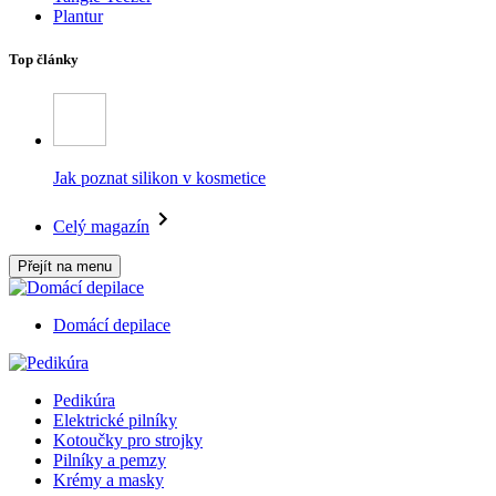
Plantur
Top články
Jak poznat silikon v kosmetice
Celý magazín
Přejít na menu
Domácí depilace
Pedikúra
Elektrické pilníky
Kotoučky pro strojky
Pilníky a pemzy
Krémy a masky