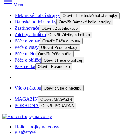
Menu
Elektrické holicí strojky
Otevřít
Elektrické holicí strojky
Dámské holicí strojky
Otevřít
Dámské holicí strojky
Zastřihovače
Otevřít
Zastřihovače
Žiletky a holítka
Otevřít
Žiletky a holítka
Péče o vousy
Otevřít
Péče o vousy
Péče o vlasy
Otevřít
Péče o vlasy
Péče o tělo
Otevřít
Péče o tělo
Péče o obličej
Otevřít
Péče o obličej
Kosmetika
Otevřít
Kosmetika
|
Vše o nákupu
Otevřít
Vše o nákupu
MAGAZÍN
Otevřít
MAGAZÍN
PORADNA
Otevřít
PORADNA
Holicí strojky na vousy
Planžetové