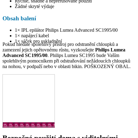
Rychlé, snadné a nepřerušované použití
Žádné skryté výdaje
Obsah balení
1× IPL epilátor Philips Lumea Advanced SC1995/00
1× napájecí kabel
1× sáček pro uskladnění
Pokud hledáte spolehlivý přístroj pro odstranění chloupků a
zamezení jejich opětovnému růstu, vyzkoušejte
Philips Lumea
Advanced SC1995/00
. Philips Lumea SC1995 bude Vaším
spolehlivým pomocníkem při odstraňování nežádoucích chloupků
na nohou, v podpaží nebo v oblasti bikin. POŠKOZENÝ OBAL.