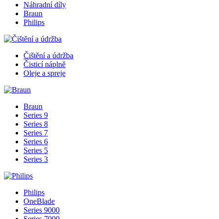
Náhradní díly
Braun
Philips
Čištění a údržba
Čisticí náplně
Oleje a spreje
Braun
Series 9
Series 8
Series 7
Series 6
Series 5
Series 3
Philips
OneBlade
Series 9000
Series 7000