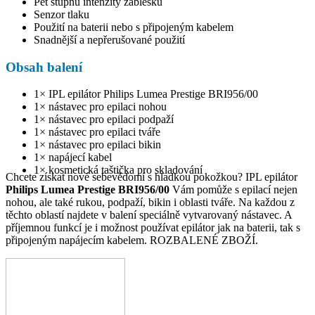
Pět stupňů intenzity záblesku
Senzor tlaku
Použití na baterii nebo s připojeným kabelem
Snadnější a nepřerušované použití
Obsah balení
1× IPL epilátor Philips Lumea Prestige BRI956/00
1× nástavec pro epilaci nohou
1× nástavec pro epilaci podpaží
1× nástavec pro epilaci tváře
1× nástavec pro epilaci bikin
1× napájecí kabel
1× kosmetická taštička pro skladování
Chcete získat nové sebevědomí s hladkou pokožkou? IPL epilátor
Philips Lumea Prestige BRI956/00
Vám pomůže s epilací nejen
nohou, ale také rukou, podpaží, bikin i oblasti tváře. Na každou z
těchto oblastí najdete v balení speciálně vytvarovaný nástavec. A
příjemnou funkcí je i možnost používat epilátor jak na baterii, tak s
připojeným napájecím kabelem. ROZBALENÉ ZBOŽÍ.