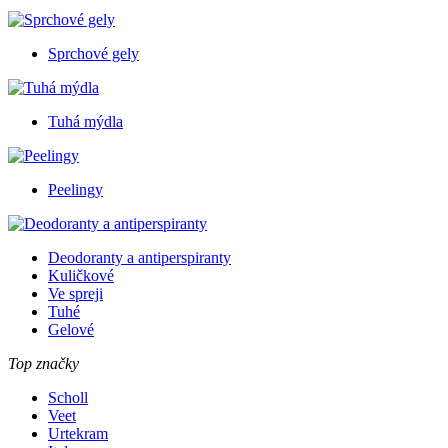
Sprchové gely
Tuhá mýdla
Peelingy
Deodoranty a antiperspiranty
Kuličkové
Ve spreji
Tuhé
Gelové
Top značky
Scholl
Veet
Urtekram