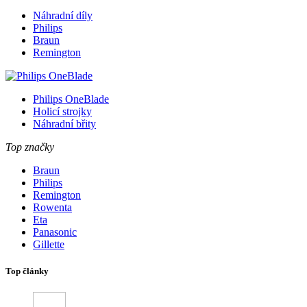
Náhradní díly
Philips
Braun
Remington
Philips OneBlade
Holicí strojky
Náhradní břity
Top značky
Braun
Philips
Remington
Rowenta
Eta
Panasonic
Gillette
Top články