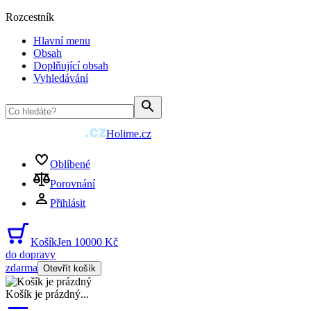
Rozcestník
Hlavní menu
Obsah
Doplňující obsah
Vyhledávání
Holime.cz
Oblíbené
Porovnání
Přihlásit
Košík
Jen 10000 Kč
do dopravy
zdarma
Otevřít košík
Košík je prázdný
...