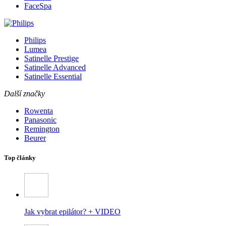
FaceSpa
Philips
Lumea
Satinelle Prestige
Satinelle Advanced
Satinelle Essential
Další značky
Rowenta
Panasonic
Remington
Beurer
Top články
Jak vybrat epilátor? + VIDEO