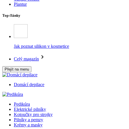
Plantur
Top články
Jak poznat silikon v kosmetice
Celý magazín
Přejít na menu
Domácí depilace
Pedikúra
Elektrické pilníky
Kotoučky pro strojky
Pilníky a pemzy
Krémy a masky