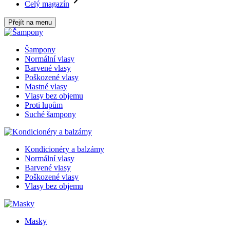
Celý magazín
Přejít na menu
Šampony
Normální vlasy
Barvené vlasy
Poškozené vlasy
Mastné vlasy
Vlasy bez objemu
Proti lupům
Suché šampony
Kondicionéry a balzámy
Normální vlasy
Barvené vlasy
Poškozené vlasy
Vlasy bez objemu
Masky