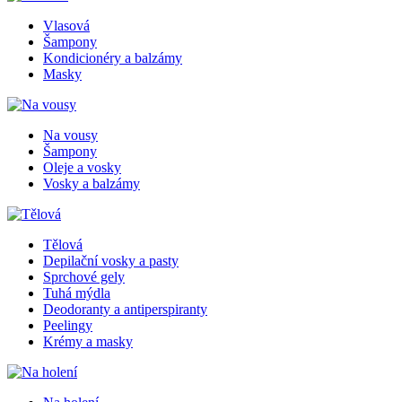
Vlasová
Šampony
Kondicionéry a balzámy
Masky
Na vousy
Šampony
Oleje a vosky
Vosky a balzámy
Tělová
Depilační vosky a pasty
Sprchové gely
Tuhá mýdla
Deodoranty a antiperspiranty
Peelingy
Krémy a masky