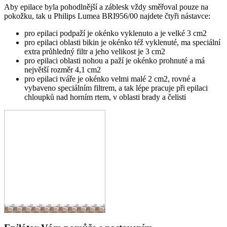
Aby epilace byla pohodlnější a záblesk vždy směřoval pouze na
pokožku, tak u Philips Lumea BRI956/00 najdete čtyři nástavce:
pro epilaci podpaží je okénko vyklenuto a je velké 3 cm2
pro epilaci oblasti bikin je okénko též vyklenuté, ma speciální
extra průhledný filtr a jeho velikost je 3 cm2
pro epilaci oblasti nohou a paží je okénko prohnuté a má
největší rozměr 4,1 cm2
pro epilaci tváře je okénko velmi malé 2 cm2, rovné a
vybaveno speciálním filtrem, a tak lépe pracuje při epilaci
chloupků nad horním rtem, v oblasti brady a čelisti