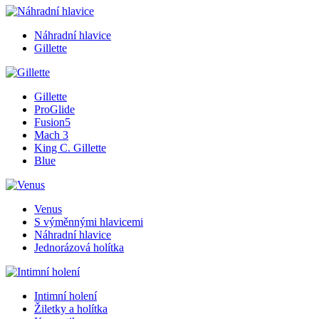
Náhradní hlavice
Gillette
Gillette
ProGlide
Fusion5
Mach 3
King C. Gillette
Blue
Venus
S výměnnými hlavicemi
Náhradní hlavice
Jednorázová holítka
Intimní holení
Žiletky a holítka