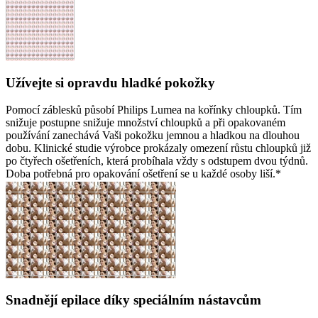
Užívejte si opravdu hladké pokožky
Pomocí záblesků působí Philips Lumea na kořínky chloupků. Tím
snižuje postupne snižuje množství chloupků a při opakovaném
používání zanechává Vaši pokožku jemnou a hladkou na dlouhou
dobu. Klinické studie výrobce prokázaly omezení růstu chloupků již
po čtyřech ošetřeních, která probíhala vždy s odstupem dvou týdnů.
Doba potřebná pro opakování ošetření se u každé osoby liší.*
Snadnějí epilace díky speciálním nástavcům