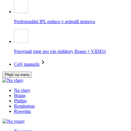
Profesionální IPL epilace v pohodlí domova
Porovnali jsme pro vás epilátory Braun + VIDEO
Celý magazín
Přejít na menu
Na vlasy
Braun
Philips
Remington
Rowenta