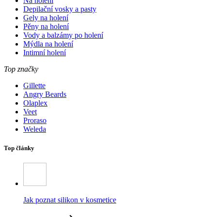
Na holení
Depilační vosky a pasty
Gely na holení
Pěny na holení
Vody a balzámy po holení
Mýdla na holení
Intimní holení
Top značky
Gillette
Angry Beards
Olaplex
Veet
Proraso
Weleda
Top články
Jak poznat silikon v kosmetice