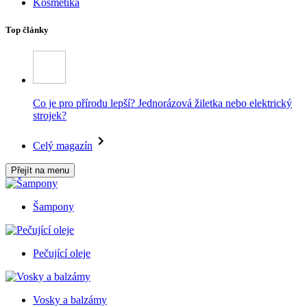
Kosmetika
Top články
Co je pro přírodu lepší? Jednorázová žiletka nebo elektrický
strojek?
Celý magazín
Přejít na menu
Šampony
Pečující oleje
Vosky a balzámy