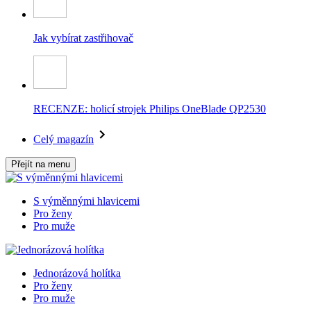
Jak vybírat zastřihovač
RECENZE: holicí strojek Philips OneBlade QP2530
Celý magazín
Přejít na menu
S výměnnými hlavicemi
Pro ženy
Pro muže
Jednorázová holítka
Pro ženy
Pro muže