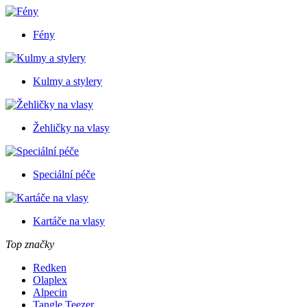
Fény
Kulmy a stylery
Žehličky na vlasy
Speciální péče
Kartáče na vlasy
Top značky
Redken
Olaplex
Alpecin
Tangle Teezer