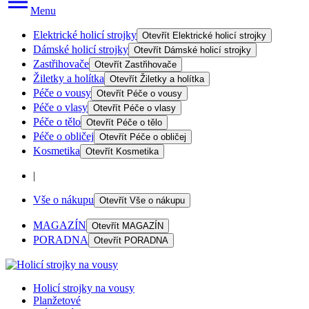
Menu
Elektrické holicí strojky
Otevřít
Elektrické holicí strojky
Dámské holicí strojky
Otevřít
Dámské holicí strojky
Zastřihovače
Otevřít
Zastřihovače
Žiletky a holítka
Otevřít
Žiletky a holítka
Péče o vousy
Otevřít
Péče o vousy
Péče o vlasy
Otevřít
Péče o vlasy
Péče o tělo
Otevřít
Péče o tělo
Péče o obličej
Otevřít
Péče o obličej
Kosmetika
Otevřít
Kosmetika
|
Vše o nákupu
Otevřít
Vše o nákupu
MAGAZÍN
Otevřít
MAGAZÍN
PORADNA
Otevřít
PORADNA
Holicí strojky na vousy
Planžetové