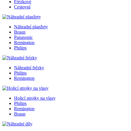
Frézkové
Cestovní
Náhradní planžety
Braun
Panasonic
Remington
Philips
Náhradní frézky
Philips
Remington
Holicí strojky na vlasy
Philips
Remington
Braun