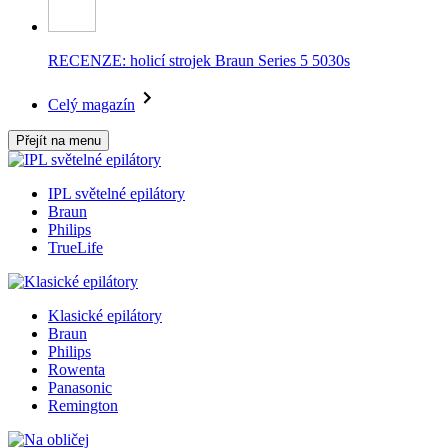
RECENZE: holicí strojek Braun Series 5 5030s
Celý magazín
Přejít na menu
IPL světelné epilátory
Braun
Philips
TrueLife
Klasické epilátory
Braun
Philips
Rowenta
Panasonic
Remington