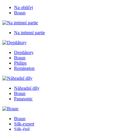
Na obličej
Braun
Na intimní partie
Depilátory
Braun
Philips
Remington
Náhradní díly
Braun
Panasonic
Braun
Silk-expert
Silk-épil