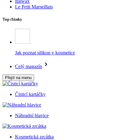
Italwax
Le Petit Marseillais
Top články
Jak poznat silikon v kosmetice
Celý magazín
Přejít na menu
Čisticí kartáčky
Náhradní hlavice
Kosmetická zrcátka