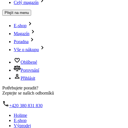
Celý magazín
Přejít na menu
E-shop
Magazín
Poradna
Vše o nákupu
Oblíbené
Porovnání
Přihlásit
Potřebujete poradit?
Zeptejte se našich odborníků
+420 380 831 830
Holime
E-shop
Výprodej