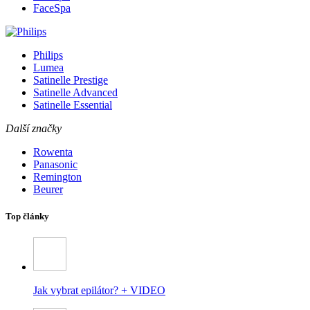
FaceSpa
Philips
Lumea
Satinelle Prestige
Satinelle Advanced
Satinelle Essential
Další značky
Rowenta
Panasonic
Remington
Beurer
Top články
Jak vybrat epilátor? + VIDEO