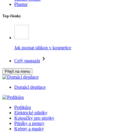
Plantur
Top články
Jak poznat silikon v kosmetice
Celý magazín
Přejít na menu
Domácí depilace
Pedikúra
Elektrické pilníky
Kotoučky pro strojky
Pilníky a pemzy
Krémy a masky