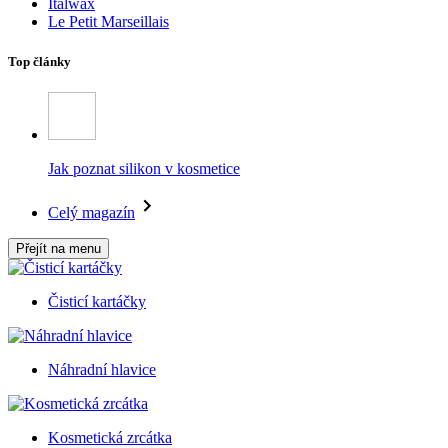
Italwax
Le Petit Marseillais
Top články
Jak poznat silikon v kosmetice
Celý magazín
Přejít na menu
Čisticí kartáčky
Náhradní hlavice
Kosmetická zrcátka