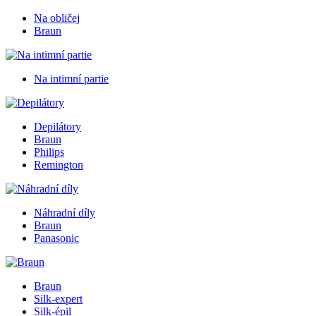
Na obličej
Braun
Na intimní partie
Depilátory
Braun
Philips
Remington
Náhradní díly
Braun
Panasonic
Braun
Silk-expert
Silk-épil