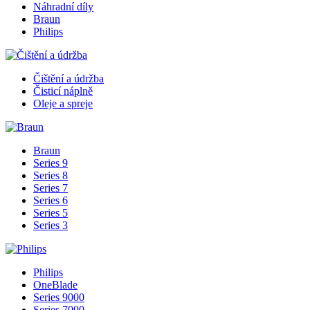
Náhradní díly
Braun
Philips
Čištění a údržba
Čisticí náplně
Oleje a spreje
Braun
Series 9
Series 8
Series 7
Series 6
Series 5
Series 3
Philips
OneBlade
Series 9000
Series 7000