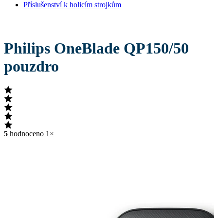
Příslušenství k holicím strojkům
Philips OneBlade QP150/50
pouzdro
5
hodnoceno 1×