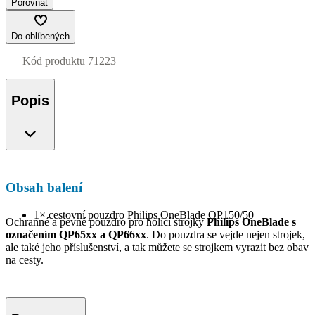
Porovnat
Do oblíbených
Kód produktu
71223
Popis
Obsah balení
1× cestovní pouzdro Philips OneBlade QP150/50
Ochranné a pevné pouzdro pro holicí strojky
Philips OneBlade s
označením QP65xx a QP66xx
. Do pouzdra se vejde nejen strojek,
ale také jeho příslušenství, a tak můžete se strojkem vyrazit bez obav
na cesty.