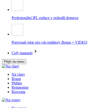
Profesionální IPL epilace v pohodlí domova
Porovnali jsme pro vás epilátory Braun + VIDEO
Celý magazín
Přejít na menu
Na vlasy
Braun
Philips
Remington
Rowenta