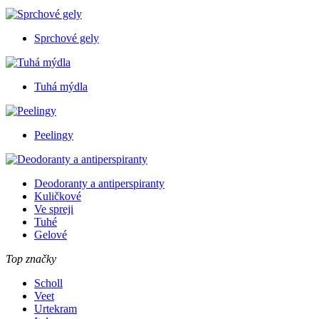
Sprchové gely
Tuhá mýdla
Peelingy
Deodoranty a antiperspiranty
Kuličkové
Ve spreji
Tuhé
Gelové
Top značky
Scholl
Veet
Urtekram