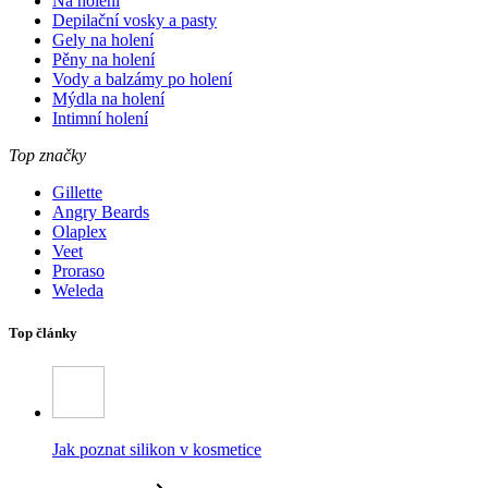
Na holení
Depilační vosky a pasty
Gely na holení
Pěny na holení
Vody a balzámy po holení
Mýdla na holení
Intimní holení
Top značky
Gillette
Angry Beards
Olaplex
Veet
Proraso
Weleda
Top články
Jak poznat silikon v kosmetice