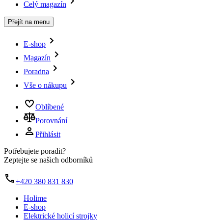
Celý magazín
Přejít na menu
E-shop
Magazín
Poradna
Vše o nákupu
Oblíbené
Porovnání
Přihlásit
Potřebujete poradit?
Zeptejte se našich odborníků
+420 380 831 830
Holime
E-shop
Elektrické holicí strojky