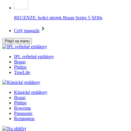
RECENZE: holicí strojek Braun Series 5 5030s
Celý magazín
Přejít na menu
IPL světelné epilátory
Braun
Philips
TrueLife
Klasické epilátory
Braun
Philips
Rowenta
Panasonic
Remington