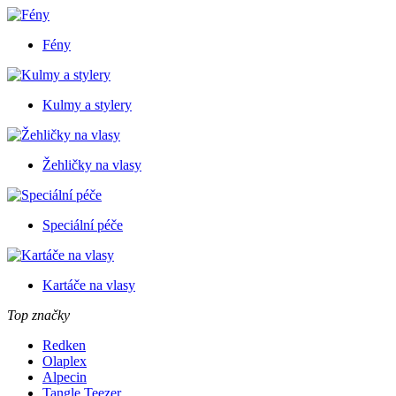
Fény
Kulmy a stylery
Žehličky na vlasy
Speciální péče
Kartáče na vlasy
Top značky
Redken
Olaplex
Alpecin
Tangle Teezer