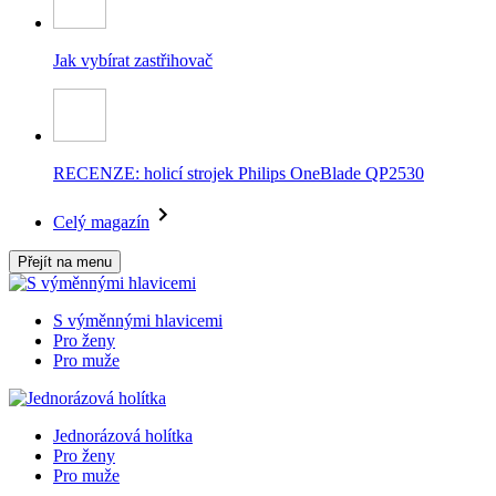
Jak vybírat zastřihovač
RECENZE: holicí strojek Philips OneBlade QP2530
Celý magazín
Přejít na menu
S výměnnými hlavicemi
Pro ženy
Pro muže
Jednorázová holítka
Pro ženy
Pro muže