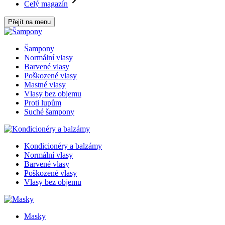
Celý magazín
Přejít na menu
Šampony
Normální vlasy
Barvené vlasy
Poškozené vlasy
Mastné vlasy
Vlasy bez objemu
Proti lupům
Suché šampony
Kondicionéry a balzámy
Normální vlasy
Barvené vlasy
Poškozené vlasy
Vlasy bez objemu
Masky