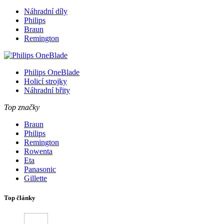
Náhradní díly
Philips
Braun
Remington
Philips OneBlade
Holicí strojky
Náhradní břity
Top značky
Braun
Philips
Remington
Rowenta
Eta
Panasonic
Gillette
Top články