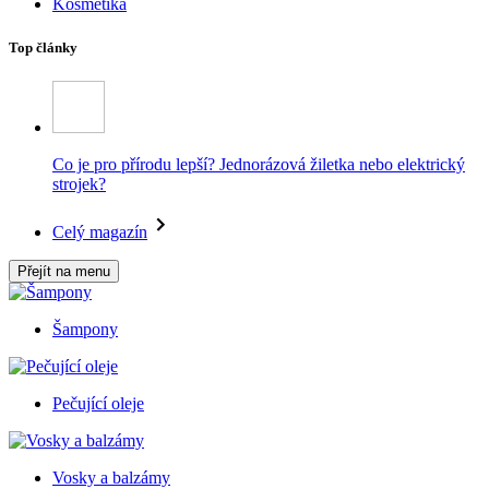
Kosmetika
Top články
Co je pro přírodu lepší? Jednorázová žiletka nebo elektrický
strojek?
Celý magazín
Přejít na menu
Šampony
Pečující oleje
Vosky a balzámy