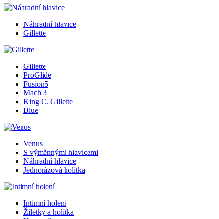
Náhradní hlavice
Gillette
Gillette
ProGlide
Fusion5
Mach 3
King C. Gillette
Blue
Venus
S výměnnými hlavicemi
Náhradní hlavice
Jednorázová holítka
Intimní holení
Žiletky a holítka