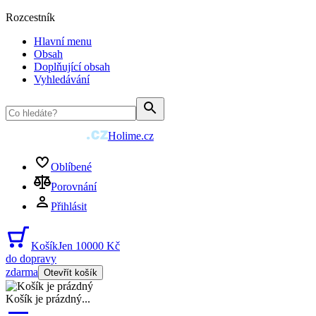
Rozcestník
Hlavní menu
Obsah
Doplňující obsah
Vyhledávání
Holime.cz
Oblíbené
Porovnání
Přihlásit
Košík
Jen 10000 Kč
do dopravy
zdarma
Otevřít košík
Košík je prázdný
...