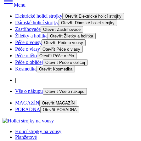
Menu
Elektrické holicí strojky
Otevřít
Elektrické holicí strojky
Dámské holicí strojky
Otevřít
Dámské holicí strojky
Zastřihovače
Otevřít
Zastřihovače
Žiletky a holítka
Otevřít
Žiletky a holítka
Péče o vousy
Otevřít
Péče o vousy
Péče o vlasy
Otevřít
Péče o vlasy
Péče o tělo
Otevřít
Péče o tělo
Péče o obličej
Otevřít
Péče o obličej
Kosmetika
Otevřít
Kosmetika
|
Vše o nákupu
Otevřít
Vše o nákupu
MAGAZÍN
Otevřít
MAGAZÍN
PORADNA
Otevřít
PORADNA
Holicí strojky na vousy
Planžetové