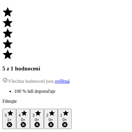
5
z 1 hodnocení
Všechna hodnocení jsou
ověřená
100 % lidí doporučuje
Filtrujte
5
4
3
2
1
1
×
0
×
0
×
0
×
0
×