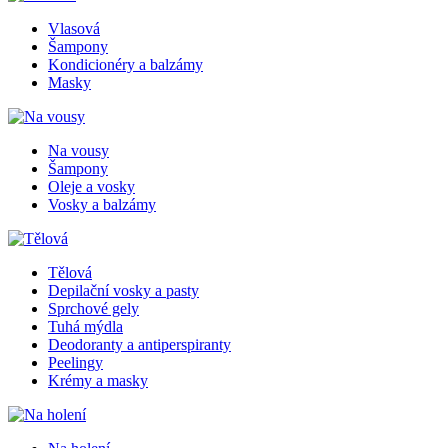
Vlasová
Šampony
Kondicionéry a balzámy
Masky
Na vousy
Šampony
Oleje a vosky
Vosky a balzámy
Tělová
Depilační vosky a pasty
Sprchové gely
Tuhá mýdla
Deodoranty a antiperspiranty
Peelingy
Krémy a masky