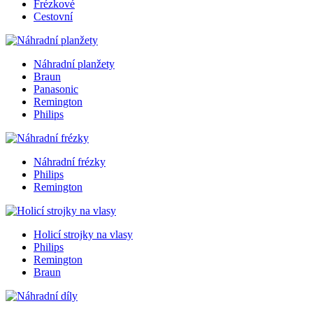
Frézkové
Cestovní
Náhradní planžety
Braun
Panasonic
Remington
Philips
Náhradní frézky
Philips
Remington
Holicí strojky na vlasy
Philips
Remington
Braun