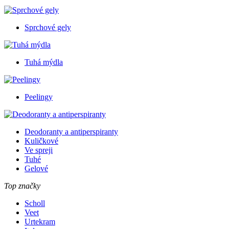
Sprchové gely
Tuhá mýdla
Peelingy
Deodoranty a antiperspiranty
Kuličkové
Ve spreji
Tuhé
Gelové
Top značky
Scholl
Veet
Urtekram