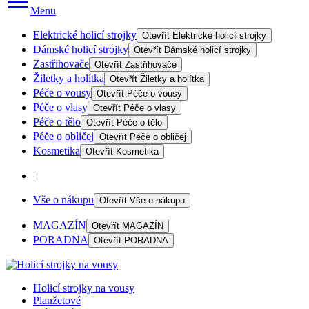
Menu
Elektrické holicí strojky
Otevřít
Elektrické holicí strojky
Dámské holicí strojky
Otevřít
Dámské holicí strojky
Zastřihovače
Otevřít
Zastřihovače
Žiletky a holítka
Otevřít
Žiletky a holítka
Péče o vousy
Otevřít
Péče o vousy
Péče o vlasy
Otevřít
Péče o vlasy
Péče o tělo
Otevřít
Péče o tělo
Péče o obličej
Otevřít
Péče o obličej
Kosmetika
Otevřít
Kosmetika
|
Vše o nákupu
Otevřít
Vše o nákupu
MAGAZÍN
Otevřít
MAGAZÍN
PORADNA
Otevřít
PORADNA
Holicí strojky na vousy
Planžetové