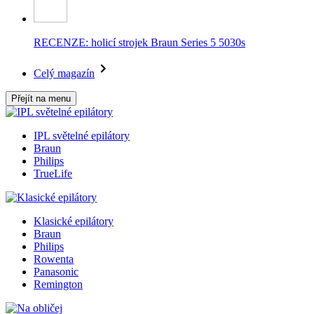
RECENZE: holicí strojek Braun Series 5 5030s
Celý magazín
Přejít na menu
IPL světelné epilátory
Braun
Philips
TrueLife
Klasické epilátory
Braun
Philips
Rowenta
Panasonic
Remington