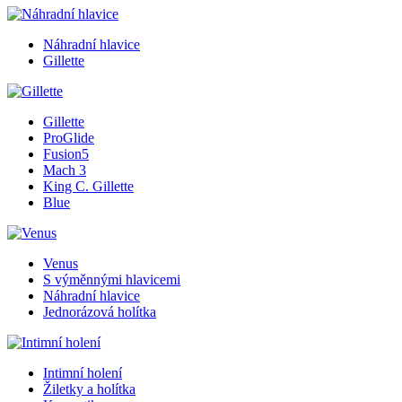
Náhradní hlavice
Gillette
Gillette
ProGlide
Fusion5
Mach 3
King C. Gillette
Blue
Venus
S výměnnými hlavicemi
Náhradní hlavice
Jednorázová holítka
Intimní holení
Žiletky a holítka