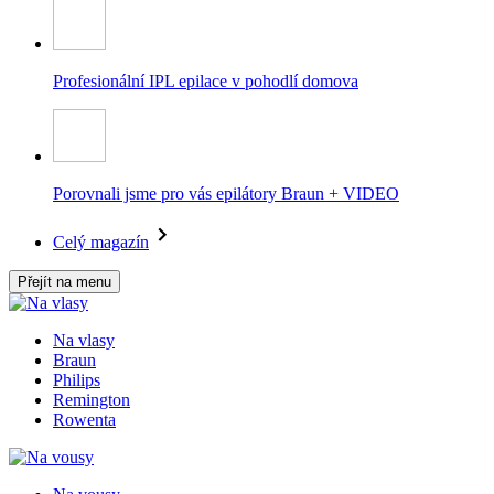
Profesionální IPL epilace v pohodlí domova
Porovnali jsme pro vás epilátory Braun + VIDEO
Celý magazín
Přejít na menu
Na vlasy
Braun
Philips
Remington
Rowenta