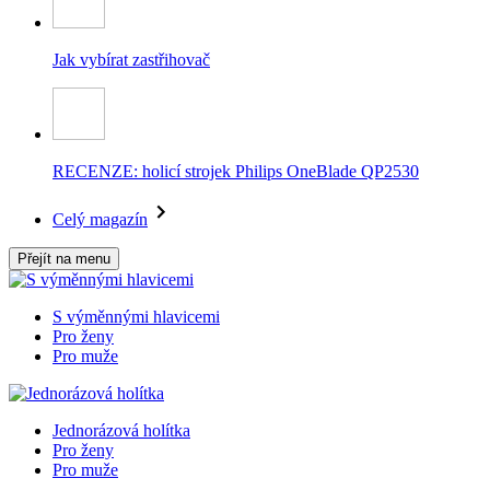
Jak vybírat zastřihovač
RECENZE: holicí strojek Philips OneBlade QP2530
Celý magazín
Přejít na menu
S výměnnými hlavicemi
Pro ženy
Pro muže
Jednorázová holítka
Pro ženy
Pro muže