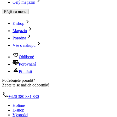
Celý magazín
Přejít na menu
E-shop
Magazín
Poradna
Vše o nákupu
Oblíbené
Porovnání
Přihlásit
Potřebujete poradit?
Zeptejte se našich odborníků
+420 380 831 830
Holime
E-shop
Výprodej