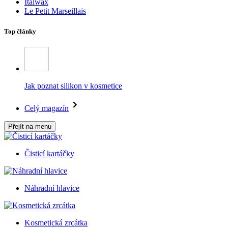
Italwax
Le Petit Marseillais
Top články
Jak poznat silikon v kosmetice
Celý magazín
Přejít na menu
Čisticí kartáčky
Náhradní hlavice
Kosmetická zrcátka