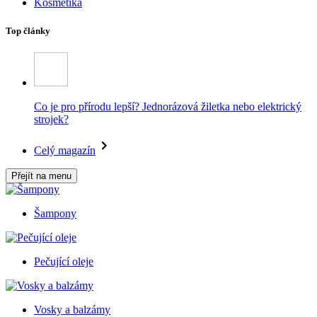
Kosmetika
Top články
Co je pro přírodu lepší? Jednorázová žiletka nebo elektrický
strojek?
Celý magazín
Přejít na menu
Šampony
Pečující oleje
Vosky a balzámy