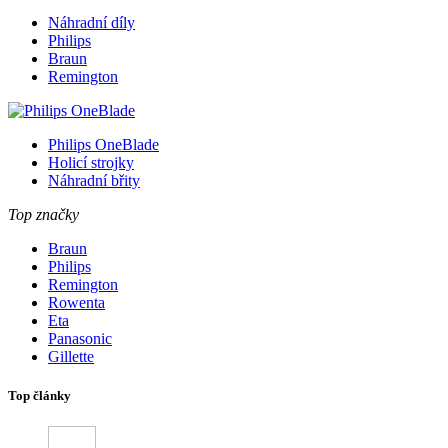
Náhradní díly
Philips
Braun
Remington
Philips OneBlade
Holicí strojky
Náhradní břity
Top značky
Braun
Philips
Remington
Rowenta
Eta
Panasonic
Gillette
Top články