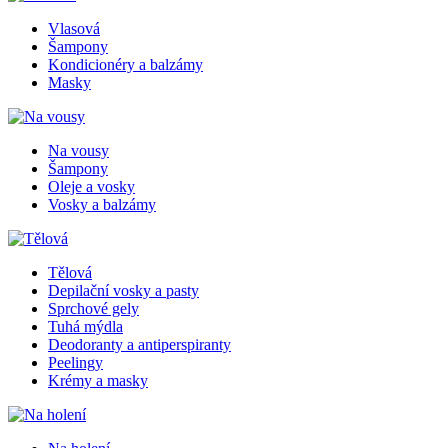
Vlasová
Šampony
Kondicionéry a balzámy
Masky
Na vousy
Šampony
Oleje a vosky
Vosky a balzámy
Tělová
Depilační vosky a pasty
Sprchové gely
Tuhá mýdla
Deodoranty a antiperspiranty
Peelingy
Krémy a masky