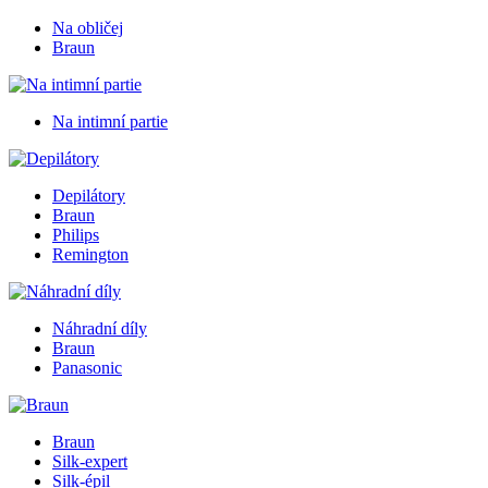
Na obličej
Braun
Na intimní partie
Depilátory
Braun
Philips
Remington
Náhradní díly
Braun
Panasonic
Braun
Silk-expert
Silk-épil