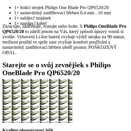
1× holicí strojek Philips One Blade Pro QP6520/20
1× nastavitelný zastřihovací hřeben 0,4 mm - 10 mm
1× nabíjecí stojánek
1× napájecí kabel
Zkracujte, zastřihujte, tvarujte nebo holte. S
Philips OneBlade Pro
QP6520/20
to záleží jenom na Vás, který způsob úpravy vousů si
zvolíte. Vybavení Li-Ion baterií zvyšuje výdrž strojku na 90 minut,
možnost použití ve sprše zase zvyšuje komfort používání a
nastavitelný zastřihovací hřeben ušetří prostor. POŠKOZENÝ
OBAL.
Starejte se o svůj zevnějšek s Philips
OneBlade Pro QP6520/20
Kvalitní oboustranný břit