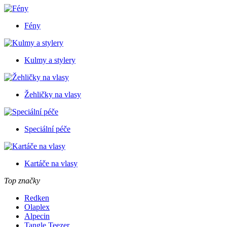
Fény
Kulmy a stylery
Žehličky na vlasy
Speciální péče
Kartáče na vlasy
Top značky
Redken
Olaplex
Alpecin
Tangle Teezer