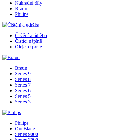
Náhradní díly
Braun
Philips
Čištění a údržba
Čisticí náplně
Oleje a spreje
Braun
Series 9
Series 8
Series 7
Series 6
Series 5
Series 3
Philips
OneBlade
Series 9000
Series 7000