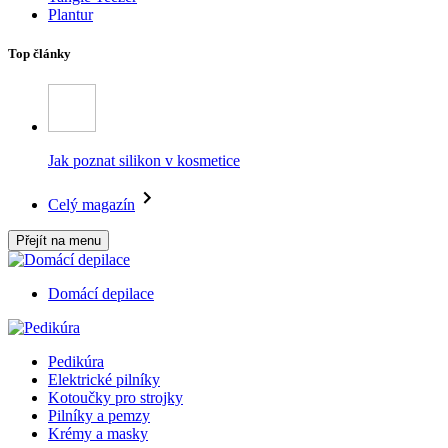
Plantur
Top články
Jak poznat silikon v kosmetice
Celý magazín
Přejít na menu
Domácí depilace
Pedikúra
Elektrické pilníky
Kotoučky pro strojky
Pilníky a pemzy
Krémy a masky