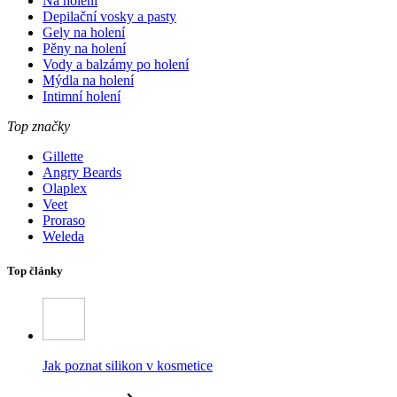
Na holení
Depilační vosky a pasty
Gely na holení
Pěny na holení
Vody a balzámy po holení
Mýdla na holení
Intimní holení
Top značky
Gillette
Angry Beards
Olaplex
Veet
Proraso
Weleda
Top články
Jak poznat silikon v kosmetice