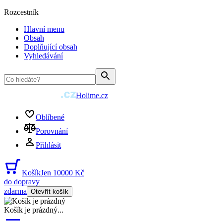
Rozcestník
Hlavní menu
Obsah
Doplňující obsah
Vyhledávání
Holime.cz
Oblíbené
Porovnání
Přihlásit
Košík
Jen 10000 Kč
do dopravy
zdarma
Otevřít košík
Košík je prázdný
...