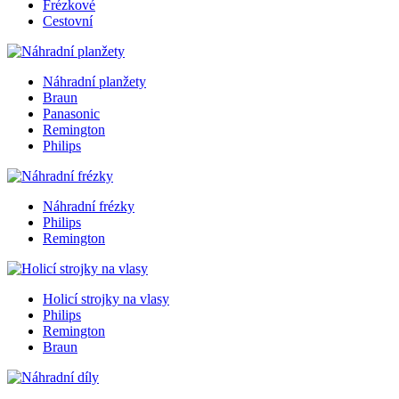
Frézkové
Cestovní
Náhradní planžety
Braun
Panasonic
Remington
Philips
Náhradní frézky
Philips
Remington
Holicí strojky na vlasy
Philips
Remington
Braun