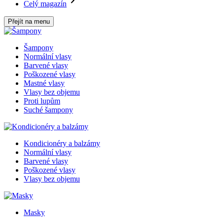
Celý magazín
Přejít na menu
Šampony
Normální vlasy
Barvené vlasy
Poškozené vlasy
Mastné vlasy
Vlasy bez objemu
Proti lupům
Suché šampony
Kondicionéry a balzámy
Normální vlasy
Barvené vlasy
Poškozené vlasy
Vlasy bez objemu
Masky