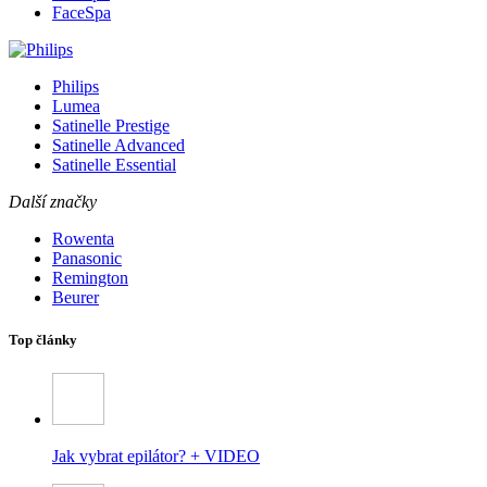
FaceSpa
Philips
Lumea
Satinelle Prestige
Satinelle Advanced
Satinelle Essential
Další značky
Rowenta
Panasonic
Remington
Beurer
Top články
Jak vybrat epilátor? + VIDEO