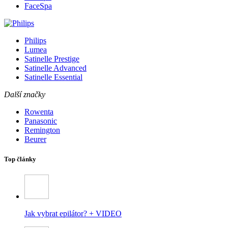
FaceSpa
Philips
Lumea
Satinelle Prestige
Satinelle Advanced
Satinelle Essential
Další značky
Rowenta
Panasonic
Remington
Beurer
Top články
Jak vybrat epilátor? + VIDEO