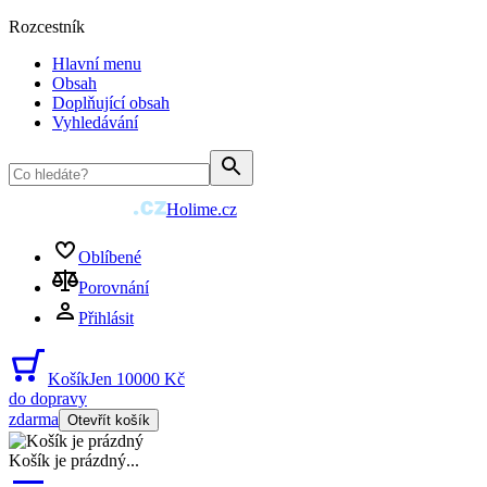
Rozcestník
Hlavní menu
Obsah
Doplňující obsah
Vyhledávání
Holime.cz
Oblíbené
Porovnání
Přihlásit
Košík
Jen 10000 Kč
do dopravy
zdarma
Otevřít košík
Košík je prázdný
...