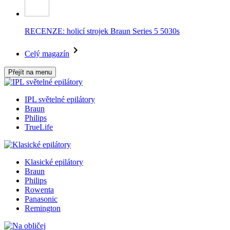
RECENZE: holicí strojek Braun Series 5 5030s
Celý magazín
Přejít na menu
IPL světelné epilátory
Braun
Philips
TrueLife
Klasické epilátory
Braun
Philips
Rowenta
Panasonic
Remington