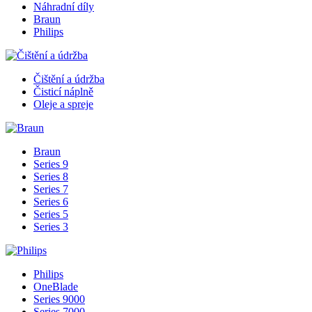
Náhradní díly
Braun
Philips
Čištění a údržba
Čisticí náplně
Oleje a spreje
Braun
Series 9
Series 8
Series 7
Series 6
Series 5
Series 3
Philips
OneBlade
Series 9000
Series 7000