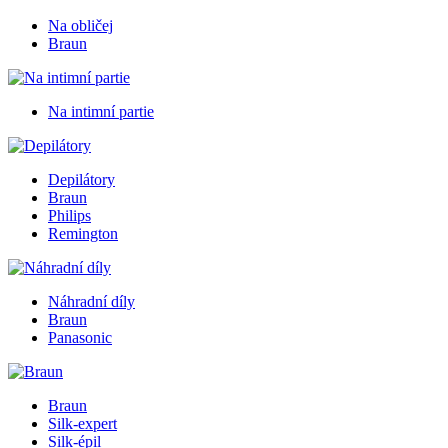
Na obličej
Braun
Na intimní partie
Depilátory
Braun
Philips
Remington
Náhradní díly
Braun
Panasonic
Braun
Silk-expert
Silk-épil