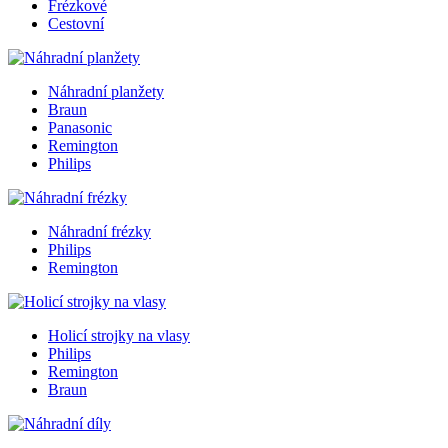
Frézkové
Cestovní
Náhradní planžety
Braun
Panasonic
Remington
Philips
Náhradní frézky
Philips
Remington
Holicí strojky na vlasy
Philips
Remington
Braun