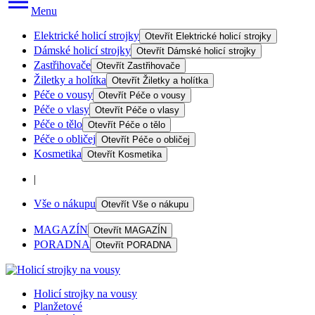
Menu
Elektrické holicí strojky
Otevřít
Elektrické holicí strojky
Dámské holicí strojky
Otevřít
Dámské holicí strojky
Zastřihovače
Otevřít
Zastřihovače
Žiletky a holítka
Otevřít
Žiletky a holítka
Péče o vousy
Otevřít
Péče o vousy
Péče o vlasy
Otevřít
Péče o vlasy
Péče o tělo
Otevřít
Péče o tělo
Péče o obličej
Otevřít
Péče o obličej
Kosmetika
Otevřít
Kosmetika
|
Vše o nákupu
Otevřít
Vše o nákupu
MAGAZÍN
Otevřít
MAGAZÍN
PORADNA
Otevřít
PORADNA
Holicí strojky na vousy
Planžetové