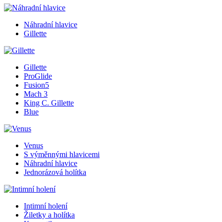
Náhradní hlavice
Gillette
Gillette
ProGlide
Fusion5
Mach 3
King C. Gillette
Blue
Venus
S výměnnými hlavicemi
Náhradní hlavice
Jednorázová holítka
Intimní holení
Žiletky a holítka