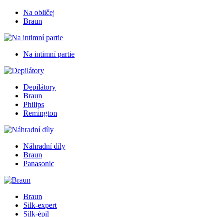
Na obličej
Braun
Na intimní partie
Depilátory
Braun
Philips
Remington
Náhradní díly
Braun
Panasonic
Braun
Silk-expert
Silk-épil