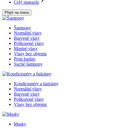
Celý magazín
Přejít na menu
Šampony
Normální vlasy
Barvené vlasy
Poškozené vlasy
Mastné vlasy
Vlasy bez objemu
Proti lupům
Suché šampony
Kondicionéry a balzámy
Normální vlasy
Barvené vlasy
Poškozené vlasy
Vlasy bez objemu
Masky