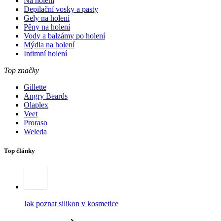
Na holení
Depilační vosky a pasty
Gely na holení
Pěny na holení
Vody a balzámy po holení
Mýdla na holení
Intimní holení
Top značky
Gillette
Angry Beards
Olaplex
Veet
Proraso
Weleda
Top články
Jak poznat silikon v kosmetice