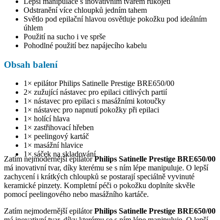
Lepší manipulace s inovativním tvarem rukojeti
Odstranění více chloupků jedním tahem
Světlo pod epilační hlavou osvětluje pokožku pod ideálním
úhlem
Použití na sucho i ve sprše
Pohodlné použití bez napájecího kabelu
Obsah balení
1× epilátor Philips Satinelle Prestige BRE650/00
2× zužující nástavec pro epilaci citlivých partií
1× nástavec pro epilaci s masážními kotoučky
1× nástavec pro napnutí pokožky při epilaci
1× holící hlava
1× zastřihovací hřeben
1× peelingový kartáč
1× masážní hlavice
1× sáček na skladování
Zatím nejmodernější epilátor
Philips Satinelle Prestige BRE650/00
má inovativní tvar, díky kterému se s ním lépe manipuluje. O lepší
zachycení i krátkých chloupků se postarají speciálně vyvinuté
keramické pinzety. Kompletní péči o pokožku doplníte skvěle
pomocí peelingového nebo masážního kartáče.
Zatím nejmodernější epilátor
Philips Satinelle Prestige BRE650/00
má inovativní tvar, díky kterému se s ním lépe manipuluje. O lepší