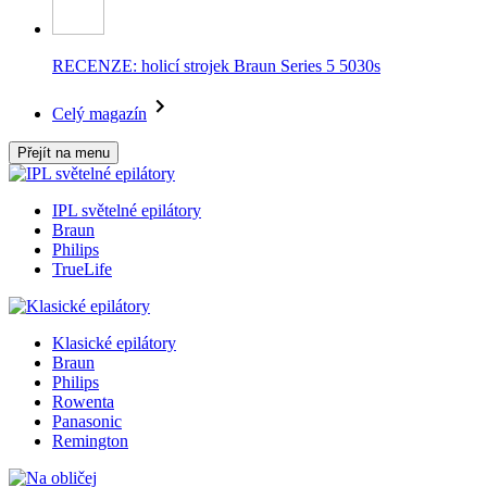
RECENZE: holicí strojek Braun Series 5 5030s
Celý magazín
Přejít na menu
IPL světelné epilátory
Braun
Philips
TrueLife
Klasické epilátory
Braun
Philips
Rowenta
Panasonic
Remington