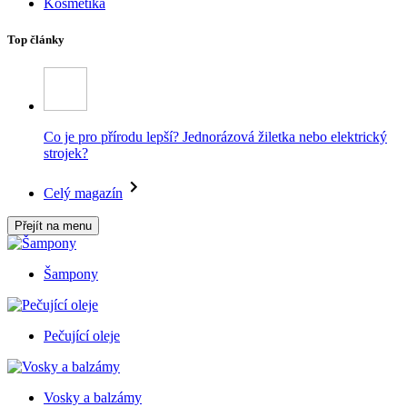
Kosmetika
Top články
Co je pro přírodu lepší? Jednorázová žiletka nebo elektrický
strojek?
Celý magazín
Přejít na menu
Šampony
Pečující oleje
Vosky a balzámy