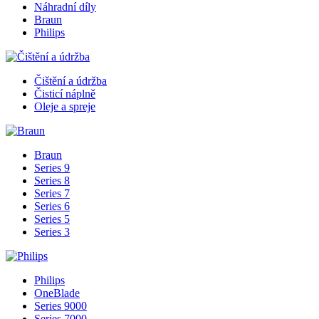
Náhradní díly
Braun
Philips
Čištění a údržba
Čisticí náplně
Oleje a spreje
Braun
Series 9
Series 8
Series 7
Series 6
Series 5
Series 3
Philips
OneBlade
Series 9000
Series 7000