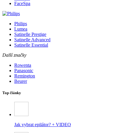
FaceSpa
Philips
Lumea
Satinelle Prestige
Satinelle Advanced
Satinelle Essential
Další značky
Rowenta
Panasonic
Remington
Beurer
Top články
Jak vybrat epilátor? + VIDEO