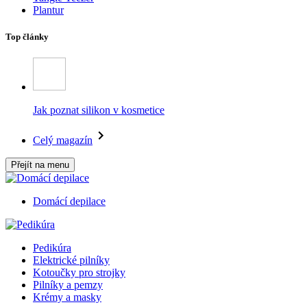
Plantur
Top články
Jak poznat silikon v kosmetice
Celý magazín
Přejít na menu
Domácí depilace
Pedikúra
Elektrické pilníky
Kotoučky pro strojky
Pilníky a pemzy
Krémy a masky