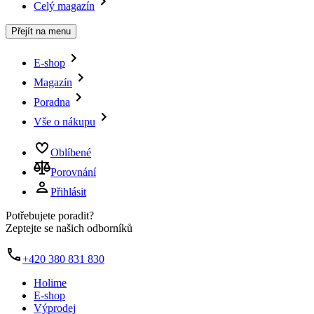
Celý magazín
Přejít na menu
E-shop
Magazín
Poradna
Vše o nákupu
Oblíbené
Porovnání
Přihlásit
Potřebujete poradit?
Zeptejte se našich odborníků
+420 380 831 830
Holime
E-shop
Výprodej