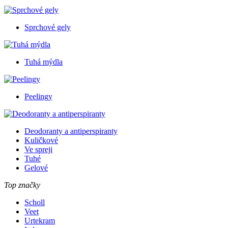
Sprchové gely
Tuhá mýdla
Peelingy
Deodoranty a antiperspiranty
Kuličkové
Ve spreji
Tuhé
Gelové
Top značky
Scholl
Veet
Urtekram