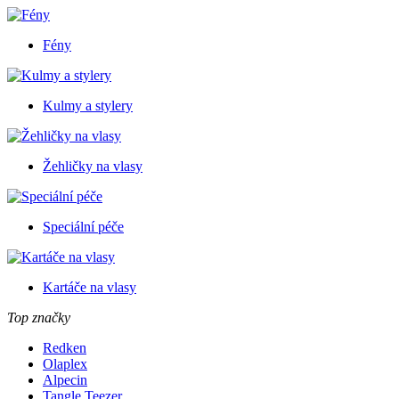
Fény
Kulmy a stylery
Žehličky na vlasy
Speciální péče
Kartáče na vlasy
Top značky
Redken
Olaplex
Alpecin
Tangle Teezer