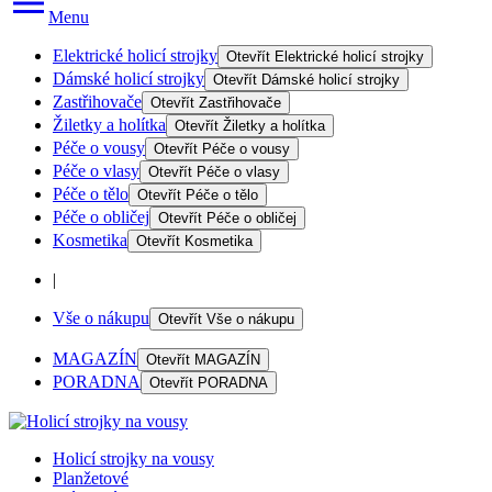
Menu
Elektrické holicí strojky
Otevřít
Elektrické holicí strojky
Dámské holicí strojky
Otevřít
Dámské holicí strojky
Zastřihovače
Otevřít
Zastřihovače
Žiletky a holítka
Otevřít
Žiletky a holítka
Péče o vousy
Otevřít
Péče o vousy
Péče o vlasy
Otevřít
Péče o vlasy
Péče o tělo
Otevřít
Péče o tělo
Péče o obličej
Otevřít
Péče o obličej
Kosmetika
Otevřít
Kosmetika
|
Vše o nákupu
Otevřít
Vše o nákupu
MAGAZÍN
Otevřít
MAGAZÍN
PORADNA
Otevřít
PORADNA
Holicí strojky na vousy
Planžetové