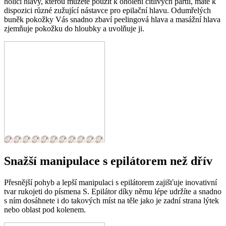
holicí hlavy, kterou můžete použít k oholení citlivých partií, máte k
dispozici různé zužující nástavce pro epilační hlavu. Odumřelých
buněk pokožky Vás snadno zbaví peelingová hlava a masážní hlava
zjemňuje pokožku do hloubky a uvolňuje ji.
Snažší manipulace s epilátorem než dřív
Přesnější pohyb a lepší manipulaci s epilátorem zajišťuje inovativní
tvar rukojeti do písmena S. Epilátor díky němu lépe udržíte a snadno
s ním dosáhnete i do takových míst na těle jako je zadní strana lýtek
nebo oblast pod kolenem.