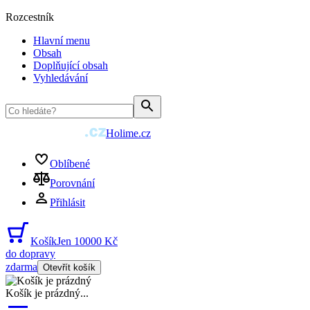
Rozcestník
Hlavní menu
Obsah
Doplňující obsah
Vyhledávání
Holime.cz
Oblíbené
Porovnání
Přihlásit
Košík
Jen 10000 Kč
do dopravy
zdarma
Otevřít košík
Košík je prázdný
...