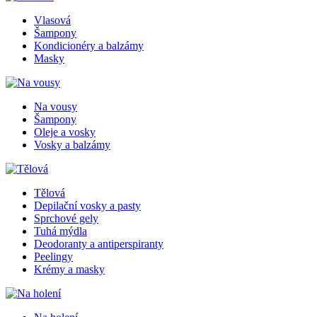
Vlasová
Šampony
Kondicionéry a balzámy
Masky
Na vousy
Šampony
Oleje a vosky
Vosky a balzámy
Tělová
Depilační vosky a pasty
Sprchové gely
Tuhá mýdla
Deodoranty a antiperspiranty
Peelingy
Krémy a masky