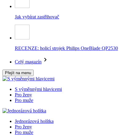
Jak vybírat zastřihovač
RECENZE: holicí strojek Philips OneBlade QP2530
Celý magazín
Přejít na menu
S výměnnými hlavicemi
Pro ženy
Pro muže
Jednorázová holítka
Pro ženy
Pro muže