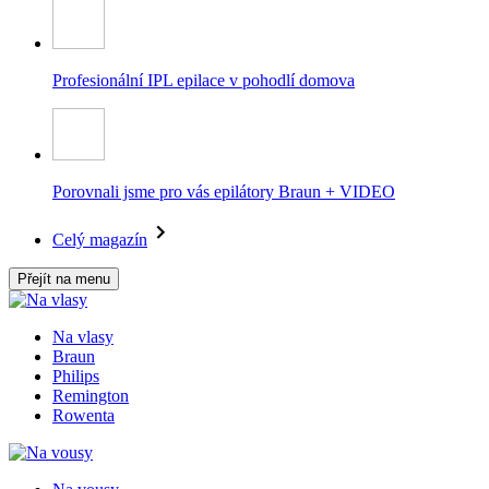
Profesionální IPL epilace v pohodlí domova
Porovnali jsme pro vás epilátory Braun + VIDEO
Celý magazín
Přejít na menu
Na vlasy
Braun
Philips
Remington
Rowenta