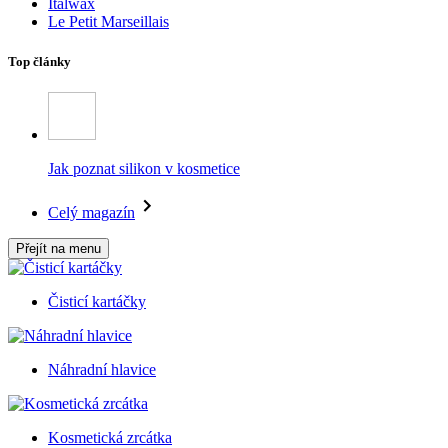
Italwax
Le Petit Marseillais
Top články
Jak poznat silikon v kosmetice
Celý magazín
Přejít na menu
Čisticí kartáčky
Náhradní hlavice
Kosmetická zrcátka