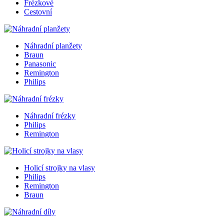
Frézkové
Cestovní
Náhradní planžety
Braun
Panasonic
Remington
Philips
Náhradní frézky
Philips
Remington
Holicí strojky na vlasy
Philips
Remington
Braun