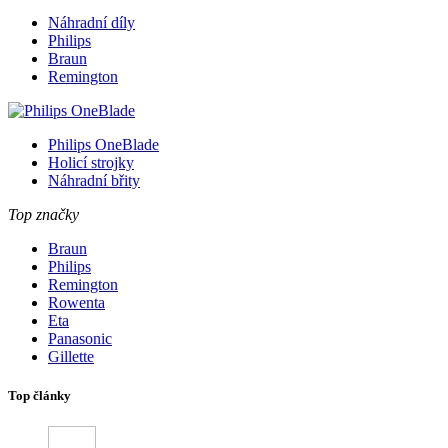
Náhradní díly
Philips
Braun
Remington
Philips OneBlade
Holicí strojky
Náhradní břity
Top značky
Braun
Philips
Remington
Rowenta
Eta
Panasonic
Gillette
Top články