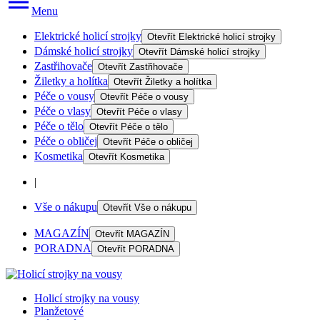
Menu
Elektrické holicí strojky
Otevřít
Elektrické holicí strojky
Dámské holicí strojky
Otevřít
Dámské holicí strojky
Zastřihovače
Otevřít
Zastřihovače
Žiletky a holítka
Otevřít
Žiletky a holítka
Péče o vousy
Otevřít
Péče o vousy
Péče o vlasy
Otevřít
Péče o vlasy
Péče o tělo
Otevřít
Péče o tělo
Péče o obličej
Otevřít
Péče o obličej
Kosmetika
Otevřít
Kosmetika
|
Vše o nákupu
Otevřít
Vše o nákupu
MAGAZÍN
Otevřít
MAGAZÍN
PORADNA
Otevřít
PORADNA
Holicí strojky na vousy
Planžetové