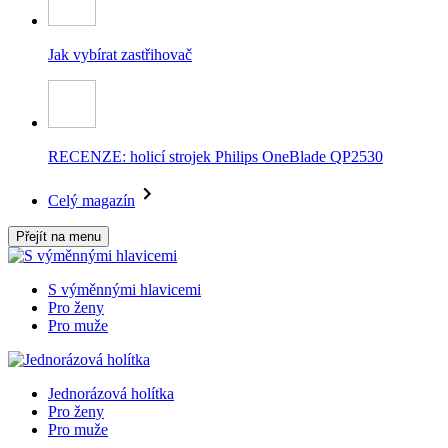
Jak vybírat zastřihovač
RECENZE: holicí strojek Philips OneBlade QP2530
Celý magazín
Přejít na menu
S výměnnými hlavicemi
Pro ženy
Pro muže
Jednorázová holítka
Pro ženy
Pro muže