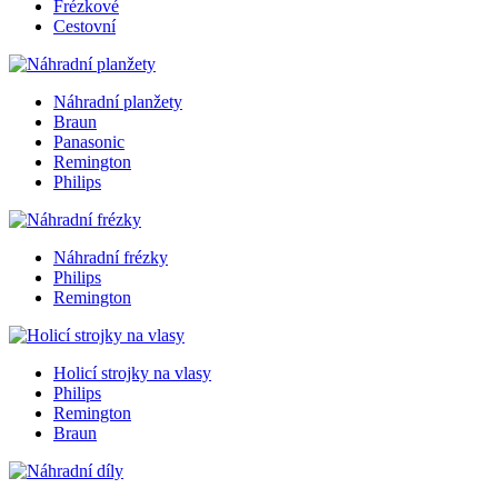
Frézkové
Cestovní
Náhradní planžety
Braun
Panasonic
Remington
Philips
Náhradní frézky
Philips
Remington
Holicí strojky na vlasy
Philips
Remington
Braun