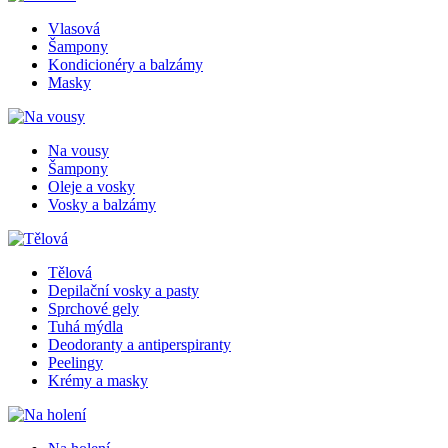
Vlasová
Šampony
Kondicionéry a balzámy
Masky
Na vousy
Šampony
Oleje a vosky
Vosky a balzámy
Tělová
Depilační vosky a pasty
Sprchové gely
Tuhá mýdla
Deodoranty a antiperspiranty
Peelingy
Krémy a masky