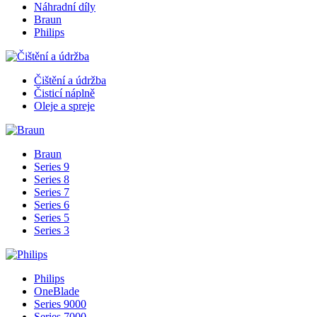
Náhradní díly
Braun
Philips
Čištění a údržba
Čisticí náplně
Oleje a spreje
Braun
Series 9
Series 8
Series 7
Series 6
Series 5
Series 3
Philips
OneBlade
Series 9000
Series 7000