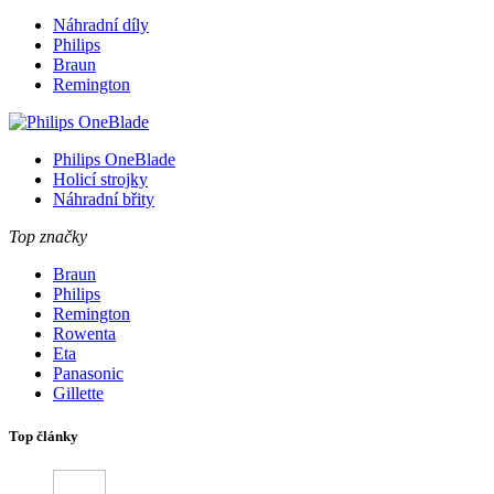
Náhradní díly
Philips
Braun
Remington
Philips OneBlade
Holicí strojky
Náhradní břity
Top značky
Braun
Philips
Remington
Rowenta
Eta
Panasonic
Gillette
Top články