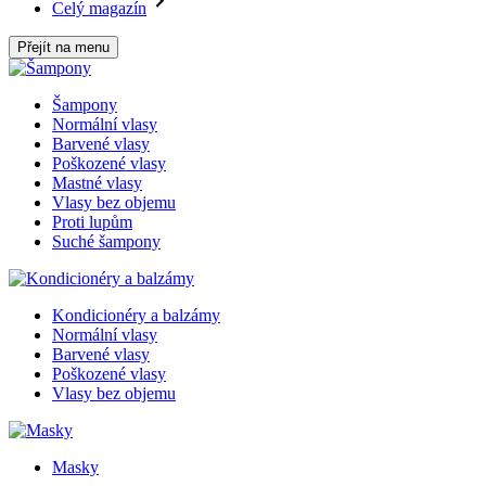
Celý magazín
Přejít na menu
Šampony
Normální vlasy
Barvené vlasy
Poškozené vlasy
Mastné vlasy
Vlasy bez objemu
Proti lupům
Suché šampony
Kondicionéry a balzámy
Normální vlasy
Barvené vlasy
Poškozené vlasy
Vlasy bez objemu
Masky