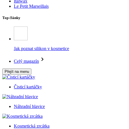
Italwax
Le Petit Marseillais
Top články
Jak poznat silikon v kosmetice
Celý magazín
Přejít na menu
Čisticí kartáčky
Náhradní hlavice
Kosmetická zrcátka