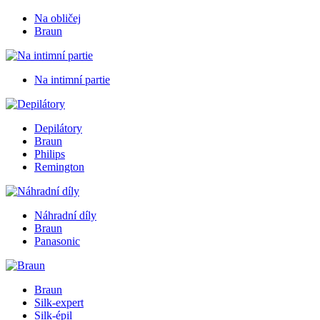
Na obličej
Braun
Na intimní partie
Depilátory
Braun
Philips
Remington
Náhradní díly
Braun
Panasonic
Braun
Silk-expert
Silk-épil