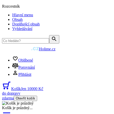
Rozcestník
Hlavní menu
Obsah
Doplňující obsah
Vyhledávání
Holime.cz
Oblíbené
Porovnání
Přihlásit
Košík
Jen 10000 Kč
do dopravy
zdarma
Otevřít košík
Košík je prázdný
...