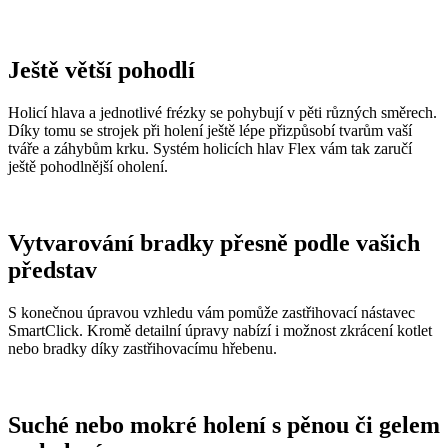
Ještě větší pohodlí
Holicí hlava a jednotlivé frézky se pohybují v pěti různých směrech.
Díky tomu se strojek při holení ještě lépe přizpůsobí tvarům vaší
tváře a záhybům krku. Systém holicích hlav Flex vám tak zaručí
ještě pohodlnější oholení.
Vytvarování bradky přesně podle vašich
představ
S konečnou úpravou vzhledu vám pomůže zastřihovací nástavec
SmartClick. Kromě detailní úpravy nabízí i možnost zkrácení kotlet
nebo bradky díky zastřihovacímu hřebenu.
Suché nebo mokré holení s pěnou či gelem