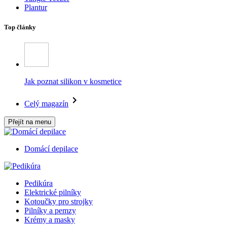
Plantur
Top články
Jak poznat silikon v kosmetice
Celý magazín
Přejít na menu
Domácí depilace
Pedikúra
Elektrické pilníky
Kotoučky pro strojky
Pilníky a pemzy
Krémy a masky