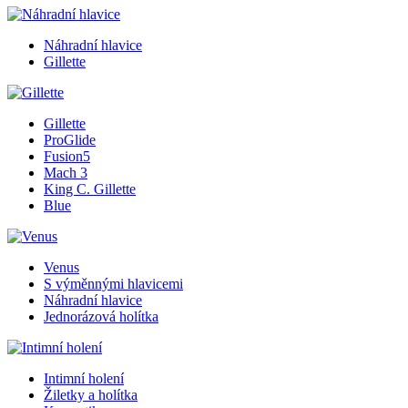
Náhradní hlavice
Gillette
Gillette
ProGlide
Fusion5
Mach 3
King C. Gillette
Blue
Venus
S výměnnými hlavicemi
Náhradní hlavice
Jednorázová holítka
Intimní holení
Žiletky a holítka