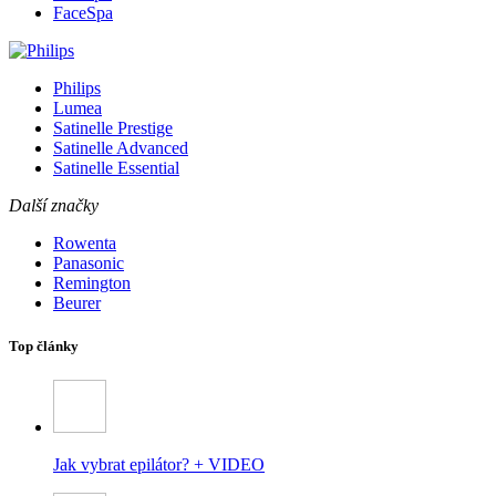
FaceSpa
Philips
Lumea
Satinelle Prestige
Satinelle Advanced
Satinelle Essential
Další značky
Rowenta
Panasonic
Remington
Beurer
Top články
Jak vybrat epilátor? + VIDEO