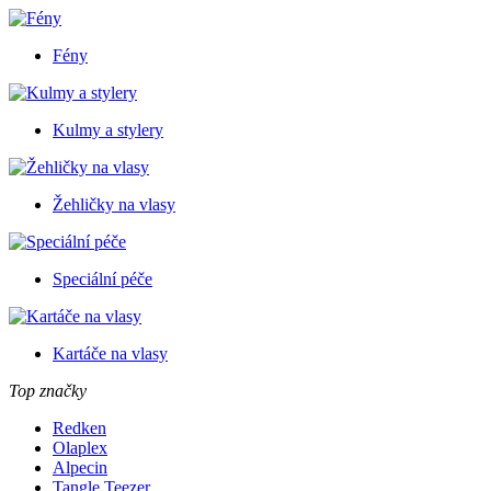
Fény
Kulmy a stylery
Žehličky na vlasy
Speciální péče
Kartáče na vlasy
Top značky
Redken
Olaplex
Alpecin
Tangle Teezer