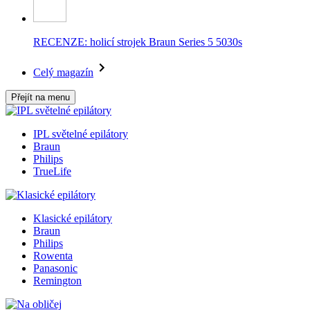
RECENZE: holicí strojek Braun Series 5 5030s
Celý magazín
Přejít na menu
IPL světelné epilátory
Braun
Philips
TrueLife
Klasické epilátory
Braun
Philips
Rowenta
Panasonic
Remington