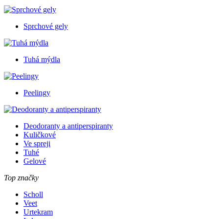
Sprchové gely
Tuhá mýdla
Peelingy
Deodoranty a antiperspiranty
Kuličkové
Ve spreji
Tuhé
Gelové
Top značky
Scholl
Veet
Urtekram