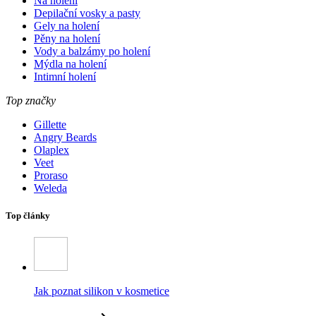
Na holení
Depilační vosky a pasty
Gely na holení
Pěny na holení
Vody a balzámy po holení
Mýdla na holení
Intimní holení
Top značky
Gillette
Angry Beards
Olaplex
Veet
Proraso
Weleda
Top články
Jak poznat silikon v kosmetice