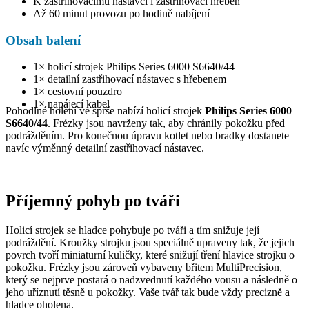
K zastřihovacímu nástavci i zastřihovací hřeben
Až 60 minut provozu po hodině nabíjení
Obsah balení
1× holicí strojek Philips Series 6000 S6640/44
1× detailní zastřihovací nástavec s hřebenem
1× cestovní pouzdro
1× napájecí kabel
Pohodlné holení ve sprše nabízí holicí strojek
Philips Series 6000
S6640/44
. Frézky jsou navrženy tak, aby chránily pokožku před
podrážděním. Pro konečnou úpravu kotlet nebo bradky dostanete
navíc výměnný detailní zastřihovací nástavec.
Příjemný pohyb po tváři
Holicí strojek se hladce pohybuje po tváři a tím snižuje její
podráždění. Kroužky strojku jsou speciálně upraveny tak, že jejich
povrch tvoří miniaturní kuličky, které snižují tření hlavice strojku o
pokožku. Frézky jsou zároveň vybaveny břitem MultiPrecision,
který se nejprve postará o nadzvednutí každého vousu a následně o
jeho uříznutí těsně u pokožky. Vaše tvář tak bude vždy precizně a
hladce oholena.