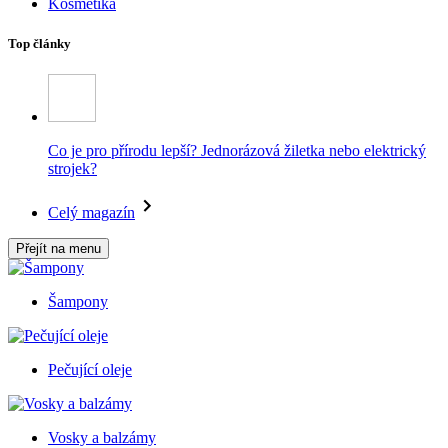
Kosmetika
Top články
Co je pro přírodu lepší? Jednorázová žiletka nebo elektrický
strojek?
Celý magazín
Přejít na menu
Šampony
Pečující oleje
Vosky a balzámy