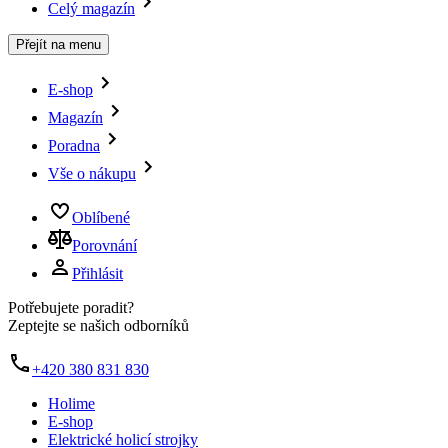
Celý magazín
Přejít na menu
E-shop
Magazín
Poradna
Vše o nákupu
Oblíbené
Porovnání
Přihlásit
Potřebujete poradit?
Zeptejte se našich odborníků
+420 380 831 830
Holime
E-shop
Elektrické holicí strojky