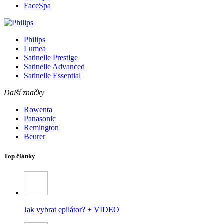
FaceSpa
Philips
Lumea
Satinelle Prestige
Satinelle Advanced
Satinelle Essential
Další značky
Rowenta
Panasonic
Remington
Beurer
Top články
Jak vybrat epilátor? + VIDEO