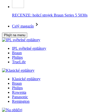
RECENZE: holicí strojek Braun Series 5 5030s
Celý magazín
Přejít na menu
IPL světelné epilátory
Braun
Philips
TrueLife
Klasické epilátory
Braun
Philips
Rowenta
Panasonic
Remington