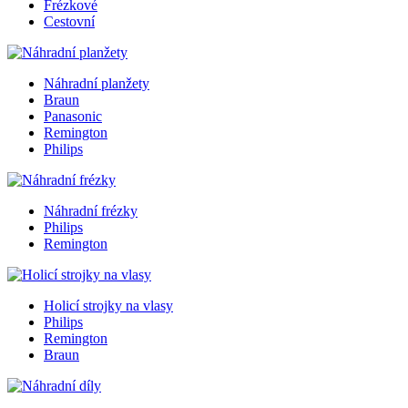
Frézkové
Cestovní
Náhradní planžety
Braun
Panasonic
Remington
Philips
Náhradní frézky
Philips
Remington
Holicí strojky na vlasy
Philips
Remington
Braun