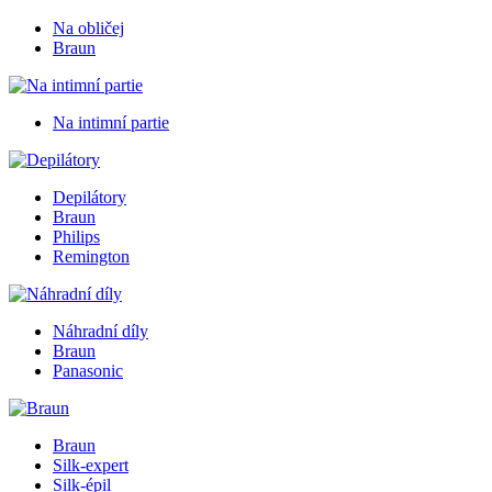
Na obličej
Braun
Na intimní partie
Depilátory
Braun
Philips
Remington
Náhradní díly
Braun
Panasonic
Braun
Silk-expert
Silk-épil