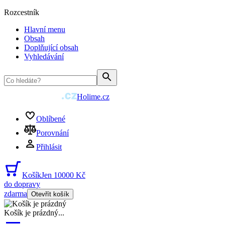
Rozcestník
Hlavní menu
Obsah
Doplňující obsah
Vyhledávání
Holime.cz
Oblíbené
Porovnání
Přihlásit
Košík
Jen 10000 Kč
do dopravy
zdarma
Otevřít košík
Košík je prázdný
...