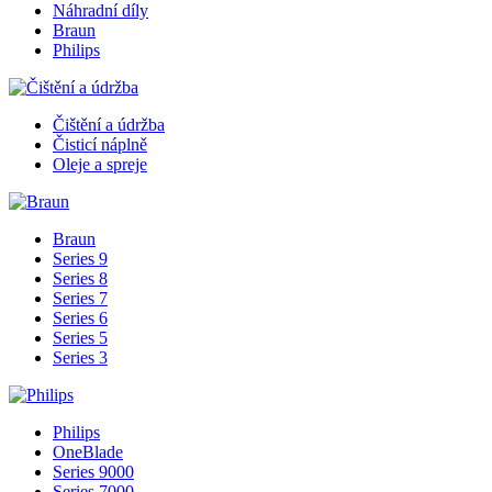
Náhradní díly
Braun
Philips
Čištění a údržba
Čisticí náplně
Oleje a spreje
Braun
Series 9
Series 8
Series 7
Series 6
Series 5
Series 3
Philips
OneBlade
Series 9000
Series 7000