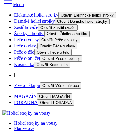
Menu
Elektrické holicí strojky
Otevřít
Elektrické holicí strojky
Dámské holicí strojky
Otevřít
Dámské holicí strojky
Zastřihovače
Otevřít
Zastřihovače
Žiletky a holítka
Otevřít
Žiletky a holítka
Péče o vousy
Otevřít
Péče o vousy
Péče o vlasy
Otevřít
Péče o vlasy
Péče o tělo
Otevřít
Péče o tělo
Péče o obličej
Otevřít
Péče o obličej
Kosmetika
Otevřít
Kosmetika
|
Vše o nákupu
Otevřít
Vše o nákupu
MAGAZÍN
Otevřít
MAGAZÍN
PORADNA
Otevřít
PORADNA
Holicí strojky na vousy
Planžetové