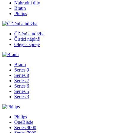
Náhradní díly
Braun
Philips
Čištění a údržba
Čisticí náplně
Oleje a spreje
Braun
Series 9
Series 8
Series 7
Series 6
Series 5
Series 3
Philips
OneBlade
Series 9000
Series 7000