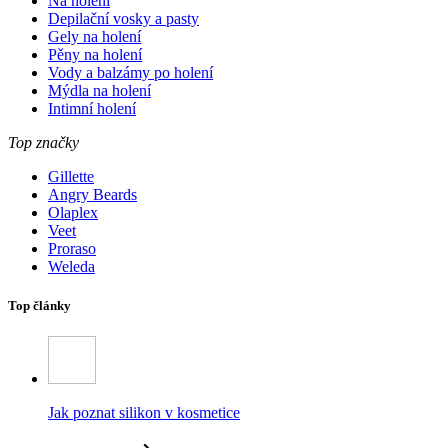
Na holení
Depilační vosky a pasty
Gely na holení
Pěny na holení
Vody a balzámy po holení
Mýdla na holení
Intimní holení
Top značky
Gillette
Angry Beards
Olaplex
Veet
Proraso
Weleda
Top články
Jak poznat silikon v kosmetice