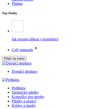
Plantur
Top články
Jak poznat silikon v kosmetice
Celý magazín
Přejít na menu
Domácí depilace
Pedikúra
Elektrické pilníky
Kotoučky pro strojky
Pilníky a pemzy
Krémy a masky