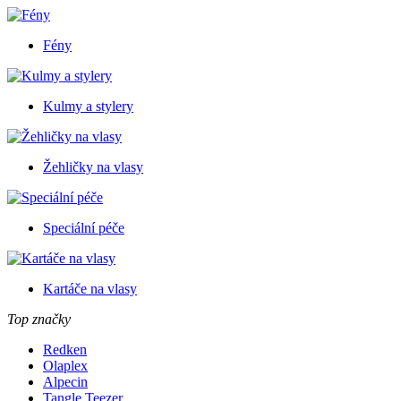
Fény
Kulmy a stylery
Žehličky na vlasy
Speciální péče
Kartáče na vlasy
Top značky
Redken
Olaplex
Alpecin
Tangle Teezer