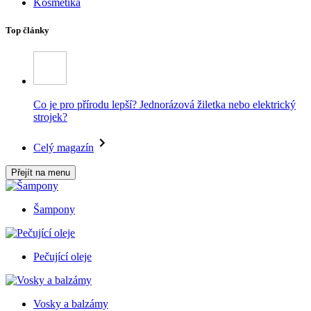
Kosmetika
Top články
Co je pro přírodu lepší? Jednorázová žiletka nebo elektrický
strojek?
Celý magazín
Přejít na menu
Šampony
Pečující oleje
Vosky a balzámy