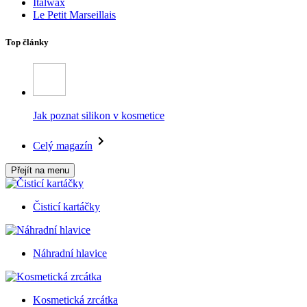
Italwax
Le Petit Marseillais
Top články
Jak poznat silikon v kosmetice
Celý magazín
Přejít na menu
Čisticí kartáčky
Náhradní hlavice
Kosmetická zrcátka