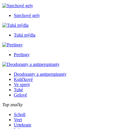
Sprchové gely
Tuhá mýdla
Peelingy
Deodoranty a antiperspiranty
Kuličkové
Ve spreji
Tuhé
Gelové
Top značky
Scholl
Veet
Urtekram