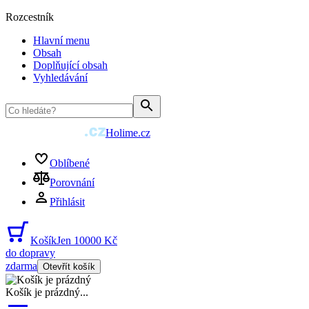
Rozcestník
Hlavní menu
Obsah
Doplňující obsah
Vyhledávání
Holime.cz
Oblíbené
Porovnání
Přihlásit
Košík
Jen 10000 Kč
do dopravy
zdarma
Otevřít košík
Košík je prázdný
...