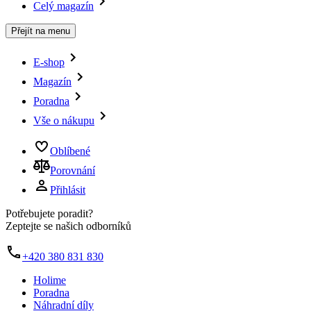
Celý magazín
Přejít na menu
E-shop
Magazín
Poradna
Vše o nákupu
Oblíbené
Porovnání
Přihlásit
Potřebujete poradit?
Zeptejte se našich odborníků
+420 380 831 830
Holime
Poradna
Náhradní díly