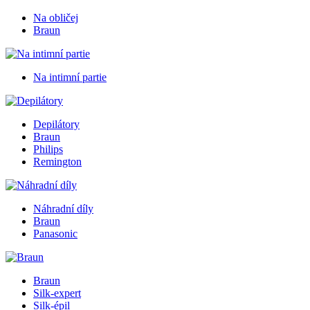
Na obličej
Braun
Na intimní partie
Depilátory
Braun
Philips
Remington
Náhradní díly
Braun
Panasonic
Braun
Silk-expert
Silk-épil