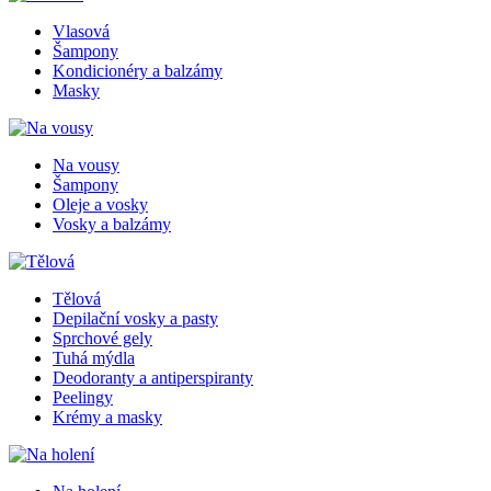
Vlasová
Šampony
Kondicionéry a balzámy
Masky
Na vousy
Šampony
Oleje a vosky
Vosky a balzámy
Tělová
Depilační vosky a pasty
Sprchové gely
Tuhá mýdla
Deodoranty a antiperspiranty
Peelingy
Krémy a masky