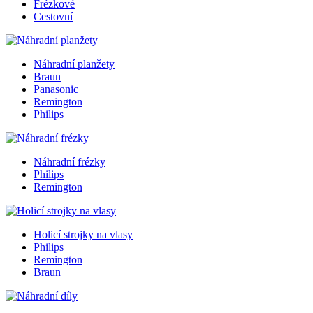
Frézkové
Cestovní
Náhradní planžety
Braun
Panasonic
Remington
Philips
Náhradní frézky
Philips
Remington
Holicí strojky na vlasy
Philips
Remington
Braun