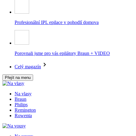
Profesionální IPL epilace v pohodlí domova
Porovnali jsme pro vás epilátory Braun + VIDEO
Celý magazín
Přejít na menu
Na vlasy
Braun
Philips
Remington
Rowenta