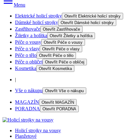
Menu
Elektrické holicí strojky
Otevřít
Elektrické holicí strojky
Dámské holicí strojky
Otevřít
Dámské holicí strojky
Zastřihovače
Otevřít
Zastřihovače
Žiletky a holítka
Otevřít
Žiletky a holítka
Péče o vousy
Otevřít
Péče o vousy
Péče o vlasy
Otevřít
Péče o vlasy
Péče o tělo
Otevřít
Péče o tělo
Péče o obličej
Otevřít
Péče o obličej
Kosmetika
Otevřít
Kosmetika
|
Vše o nákupu
Otevřít
Vše o nákupu
MAGAZÍN
Otevřít
MAGAZÍN
PORADNA
Otevřít
PORADNA
Holicí strojky na vousy
Planžetové