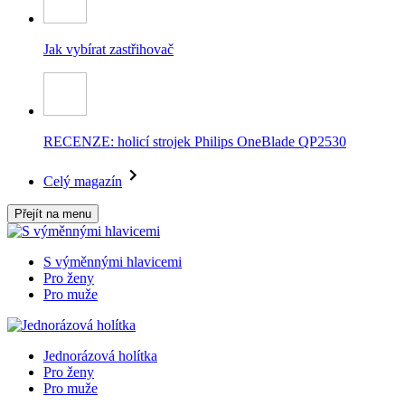
Jak vybírat zastřihovač
RECENZE: holicí strojek Philips OneBlade QP2530
Celý magazín
Přejít na menu
S výměnnými hlavicemi
Pro ženy
Pro muže
Jednorázová holítka
Pro ženy
Pro muže