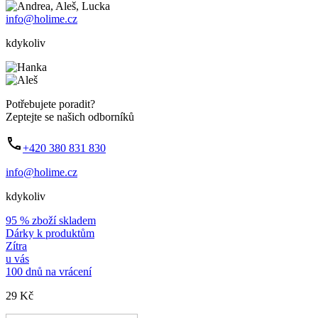
info@holime.cz
kdykoliv
Potřebujete poradit?
Zeptejte se našich odborníků
+420 380 831 830
info@holime.cz
kdykoliv
95 % zboží skladem
Dárky k produktům
Zítra
u vás
100 dnů na vrácení
29 Kč