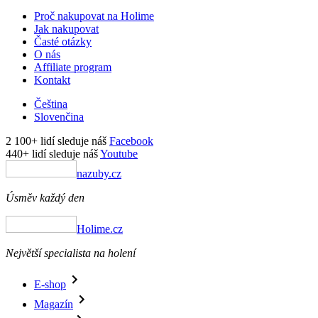
Proč nakupovat na Holime
Jak nakupovat
Časté otázky
O nás
Affiliate program
Kontakt
Čeština
Slovenčina
2 100+ lidí sleduje náš
Facebook
440+ lidí sleduje náš
Youtube
nazuby.cz
Úsměv každý den
Holime.cz
Největší specialista na holení
E-shop
Magazín