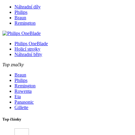
Náhradní díly
Philips
Braun
Remington
Philips OneBlade
Holicí strojky
Náhradní břity
Top značky
Braun
Philips
Remington
Rowenta
Eta
Panasonic
Gillette
Top články