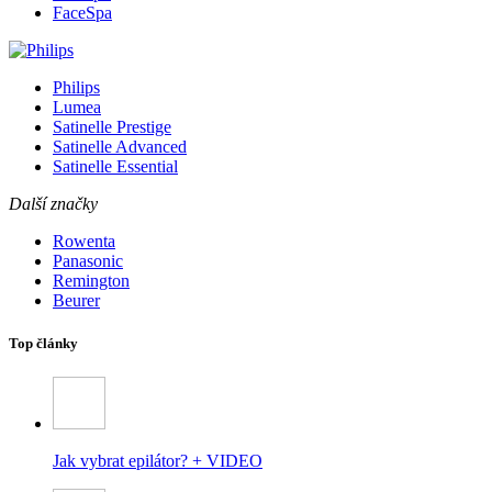
FaceSpa
Philips
Lumea
Satinelle Prestige
Satinelle Advanced
Satinelle Essential
Další značky
Rowenta
Panasonic
Remington
Beurer
Top články
Jak vybrat epilátor? + VIDEO