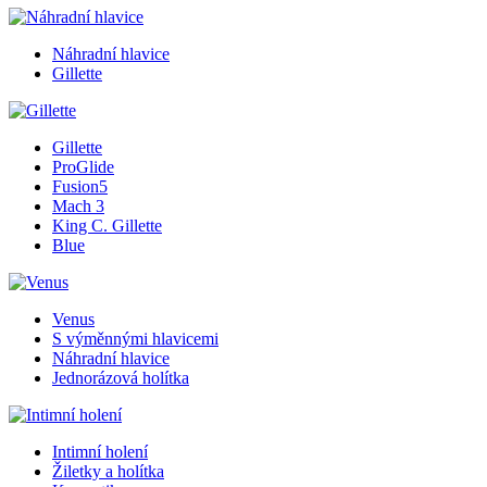
Náhradní hlavice
Gillette
Gillette
ProGlide
Fusion5
Mach 3
King C. Gillette
Blue
Venus
S výměnnými hlavicemi
Náhradní hlavice
Jednorázová holítka
Intimní holení
Žiletky a holítka