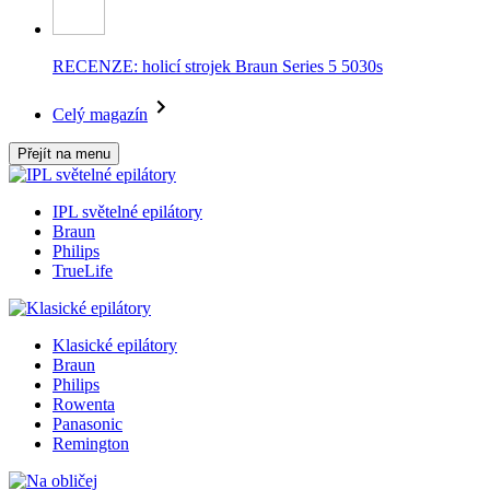
RECENZE: holicí strojek Braun Series 5 5030s
Celý magazín
Přejít na menu
IPL světelné epilátory
Braun
Philips
TrueLife
Klasické epilátory
Braun
Philips
Rowenta
Panasonic
Remington