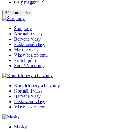
Celý magazín
Přejít na menu
Šampony
Normální vlasy
Barvené vlasy
Poškozené vlasy
Mastné vlasy
Vlasy bez objemu
Proti lupům
Suché šampony
Kondicionéry a balzámy
Normální vlasy
Barvené vlasy
Poškozené vlasy
Vlasy bez objemu
Masky