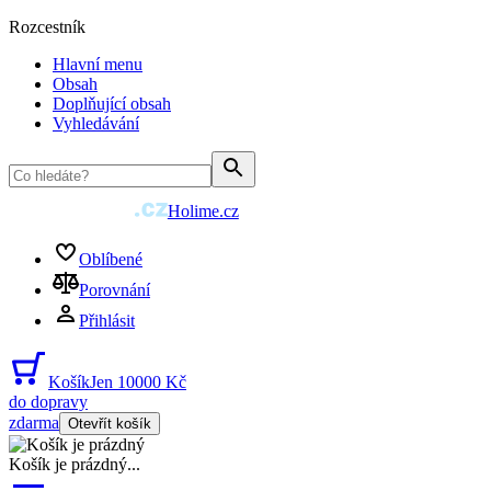
Rozcestník
Hlavní menu
Obsah
Doplňující obsah
Vyhledávání
Holime.cz
Oblíbené
Porovnání
Přihlásit
Košík
Jen 10000 Kč
do dopravy
zdarma
Otevřít košík
Košík je prázdný
...