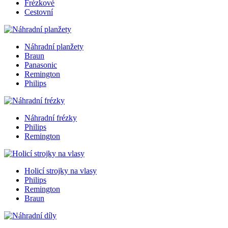
Frézkové
Cestovní
Náhradní planžety
Braun
Panasonic
Remington
Philips
Náhradní frézky
Philips
Remington
Holicí strojky na vlasy
Philips
Remington
Braun