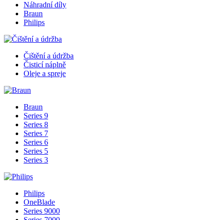
Náhradní díly
Braun
Philips
Čištění a údržba
Čisticí náplně
Oleje a spreje
Braun
Series 9
Series 8
Series 7
Series 6
Series 5
Series 3
Philips
OneBlade
Series 9000
Series 7000