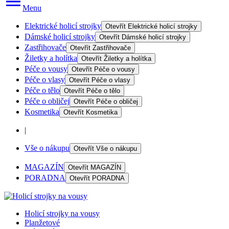
Menu
Elektrické holicí strojky
Otevřít
Elektrické holicí strojky
Dámské holicí strojky
Otevřít
Dámské holicí strojky
Zastřihovače
Otevřít
Zastřihovače
Žiletky a holítka
Otevřít
Žiletky a holítka
Péče o vousy
Otevřít
Péče o vousy
Péče o vlasy
Otevřít
Péče o vlasy
Péče o tělo
Otevřít
Péče o tělo
Péče o obličej
Otevřít
Péče o obličej
Kosmetika
Otevřít
Kosmetika
|
Vše o nákupu
Otevřít
Vše o nákupu
MAGAZÍN
Otevřít
MAGAZÍN
PORADNA
Otevřít
PORADNA
Holicí strojky na vousy
Planžetové