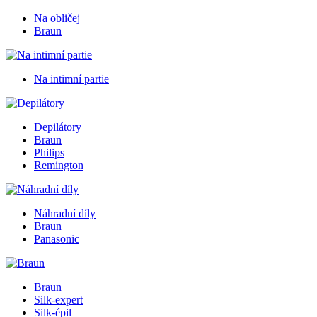
Na obličej
Braun
Na intimní partie
Depilátory
Braun
Philips
Remington
Náhradní díly
Braun
Panasonic
Braun
Silk-expert
Silk-épil