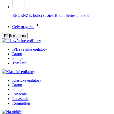
RECENZE: holicí strojek Braun Series 5 5030s
Celý magazín
Přejít na menu
IPL světelné epilátory
Braun
Philips
TrueLife
Klasické epilátory
Braun
Philips
Rowenta
Panasonic
Remington