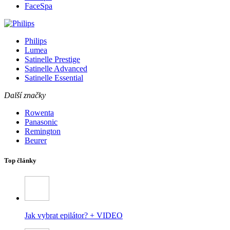
FaceSpa
Philips
Lumea
Satinelle Prestige
Satinelle Advanced
Satinelle Essential
Další značky
Rowenta
Panasonic
Remington
Beurer
Top články
Jak vybrat epilátor? + VIDEO