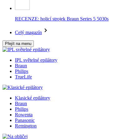
RECENZE: holicí strojek Braun Series 5 5030s
Celý magazín
Přejít na menu
IPL světelné epilátory
Braun
Philips
TrueLife
Klasické epilátory
Braun
Philips
Rowenta
Panasonic
Remington