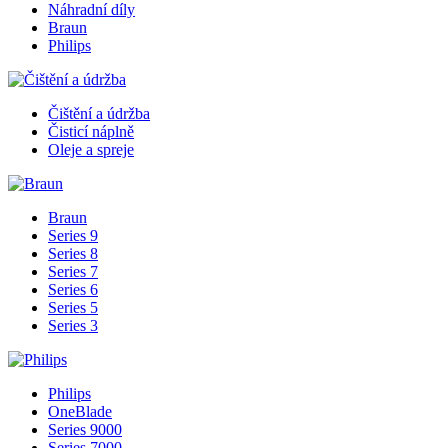
Náhradní díly
Braun
Philips
Čištění a údržba
Čisticí náplně
Oleje a spreje
Braun
Series 9
Series 8
Series 7
Series 6
Series 5
Series 3
Philips
OneBlade
Series 9000
Series 7000