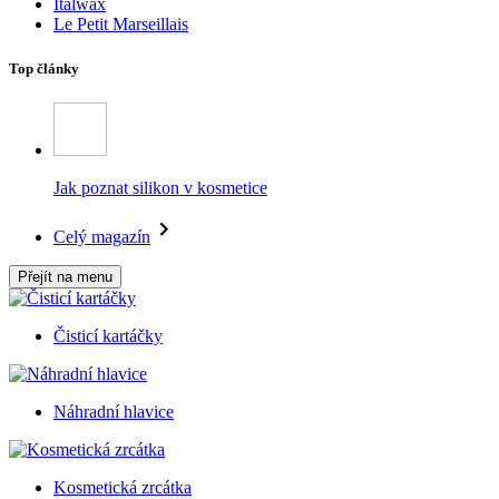
Italwax
Le Petit Marseillais
Top články
Jak poznat silikon v kosmetice
Celý magazín
Přejít na menu
Čisticí kartáčky
Náhradní hlavice
Kosmetická zrcátka