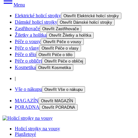
Menu
Elektrické holicí strojky
Otevřít
Elektrické holicí strojky
Dámské holicí strojky
Otevřít
Dámské holicí strojky
Zastřihovače
Otevřít
Zastřihovače
Žiletky a holítka
Otevřít
Žiletky a holítka
Péče o vousy
Otevřít
Péče o vousy
Péče o vlasy
Otevřít
Péče o vlasy
Péče o tělo
Otevřít
Péče o tělo
Péče o obličej
Otevřít
Péče o obličej
Kosmetika
Otevřít
Kosmetika
|
Vše o nákupu
Otevřít
Vše o nákupu
MAGAZÍN
Otevřít
MAGAZÍN
PORADNA
Otevřít
PORADNA
Holicí strojky na vousy
Planžetové