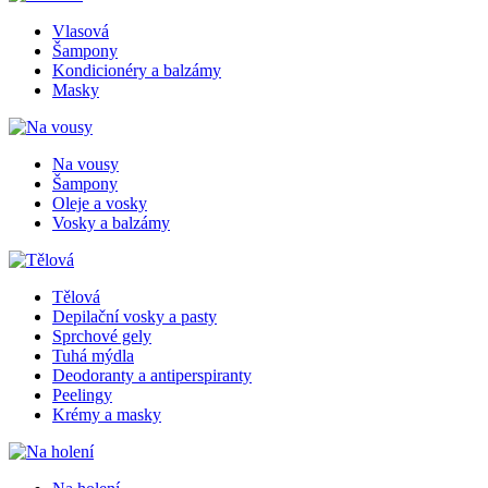
Vlasová
Šampony
Kondicionéry a balzámy
Masky
Na vousy
Šampony
Oleje a vosky
Vosky a balzámy
Tělová
Depilační vosky a pasty
Sprchové gely
Tuhá mýdla
Deodoranty a antiperspiranty
Peelingy
Krémy a masky