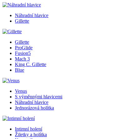
Náhradní hlavice
Gillette
Gillette
ProGlide
Fusion5
Mach 3
King C. Gillette
Blue
Venus
S výměnnými hlavicemi
Náhradní hlavice
Jednorázová holítka
Intimní holení
Žiletky a holítka