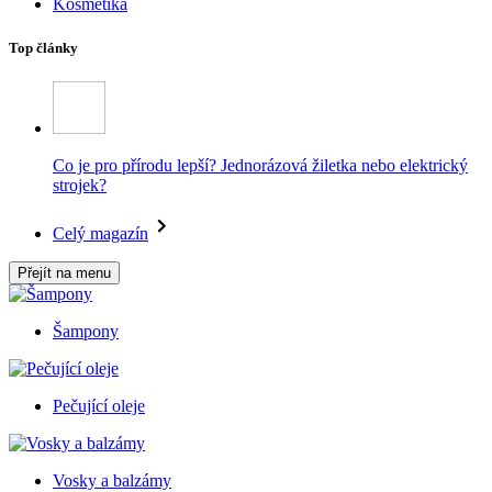
Kosmetika
Top články
Co je pro přírodu lepší? Jednorázová žiletka nebo elektrický
strojek?
Celý magazín
Přejít na menu
Šampony
Pečující oleje
Vosky a balzámy