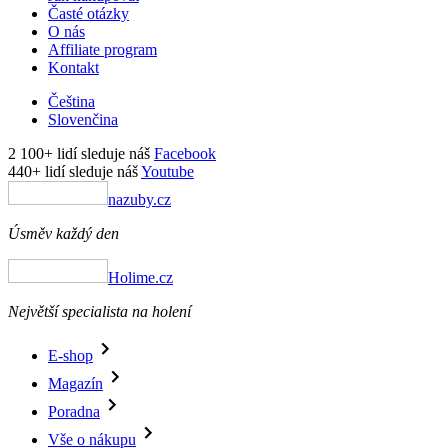
Časté otázky
O nás
Affiliate program
Kontakt
Čeština
Slovenčina
2 100+ lidí sleduje náš
Facebook
440+ lidí sleduje náš
Youtube
nazuby.cz
Úsměv každý den
Holime.cz
Největší specialista na holení
E-shop
Magazín
Poradna
Vše o nákupu