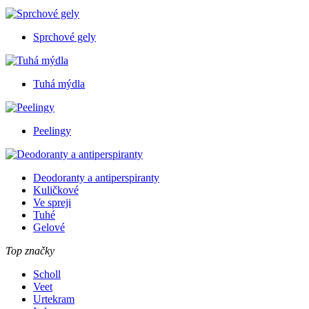
Sprchové gely
Tuhá mýdla
Peelingy
Deodoranty a antiperspiranty
Kuličkové
Ve spreji
Tuhé
Gelové
Top značky
Scholl
Veet
Urtekram