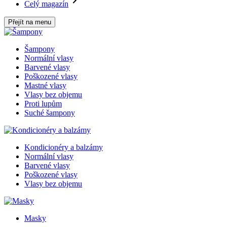
Celý magazín
Přejít na menu
Šampony
Normální vlasy
Barvené vlasy
Poškozené vlasy
Mastné vlasy
Vlasy bez objemu
Proti lupům
Suché šampony
Kondicionéry a balzámy
Normální vlasy
Barvené vlasy
Poškozené vlasy
Vlasy bez objemu
Masky