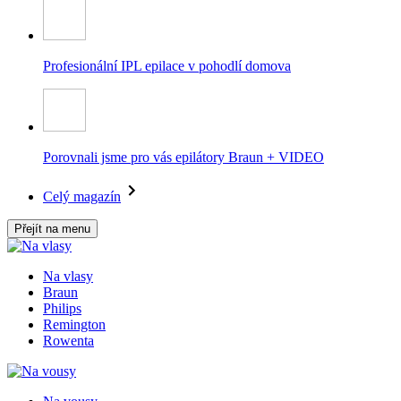
Profesionální IPL epilace v pohodlí domova
Porovnali jsme pro vás epilátory Braun + VIDEO
Celý magazín
Přejít na menu
Na vlasy
Braun
Philips
Remington
Rowenta