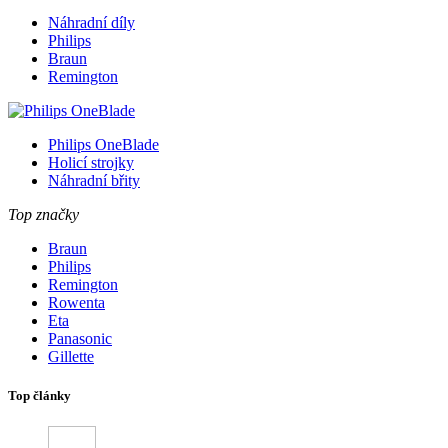
Náhradní díly
Philips
Braun
Remington
Philips OneBlade
Holicí strojky
Náhradní břity
Top značky
Braun
Philips
Remington
Rowenta
Eta
Panasonic
Gillette
Top články