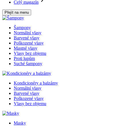
Celý magazín
Přejít na menu
Šampony
Normální vlasy
Barvené vlasy
Poškozené vlasy
Mastné vlasy
Vlasy bez objemu
Proti lupům
Suché šampony
Kondicionéry a balzámy
Normální vlasy
Barvené vlasy
Poškozené vlasy
Vlasy bez objemu
Masky