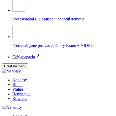
Profesionální IPL epilace v pohodlí domova
Porovnali jsme pro vás epilátory Braun + VIDEO
Celý magazín
Přejít na menu
Na vlasy
Braun
Philips
Remington
Rowenta