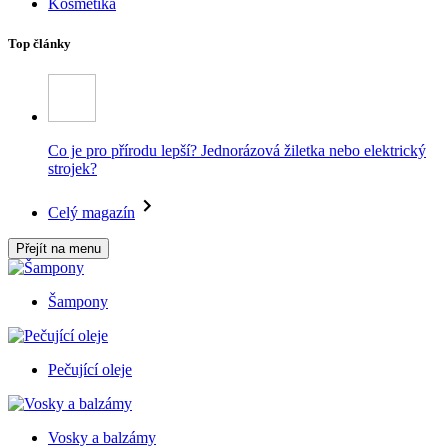
Kosmetika
Top články
Co je pro přírodu lepší? Jednorázová žiletka nebo elektrický
strojek?
Celý magazín
Přejít na menu
Šampony
Pečující oleje
Vosky a balzámy