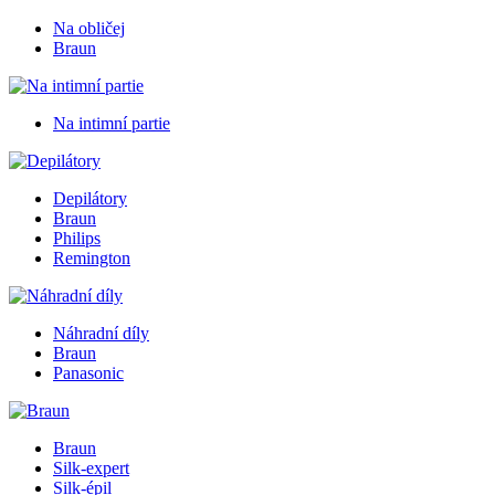
Na obličej
Braun
Na intimní partie
Depilátory
Braun
Philips
Remington
Náhradní díly
Braun
Panasonic
Braun
Silk-expert
Silk-épil