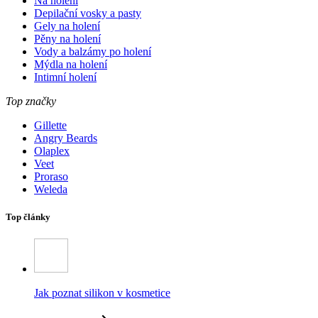
Na holení
Depilační vosky a pasty
Gely na holení
Pěny na holení
Vody a balzámy po holení
Mýdla na holení
Intimní holení
Top značky
Gillette
Angry Beards
Olaplex
Veet
Proraso
Weleda
Top články
Jak poznat silikon v kosmetice