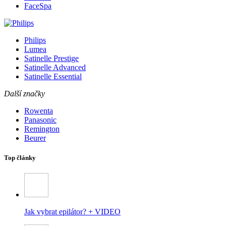
FaceSpa
Philips
Lumea
Satinelle Prestige
Satinelle Advanced
Satinelle Essential
Další značky
Rowenta
Panasonic
Remington
Beurer
Top články
Jak vybrat epilátor? + VIDEO