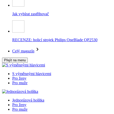
Jak vybírat zastřihovač
RECENZE: holicí strojek Philips OneBlade QP2530
Celý magazín
Přejít na menu
S výměnnými hlavicemi
Pro ženy
Pro muže
Jednorázová holítka
Pro ženy
Pro muže