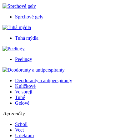
Sprchové gely
Tuhá mýdla
Peelingy
Deodoranty a antiperspiranty
Kuličkové
Ve spreji
Tuhé
Gelové
Top značky
Scholl
Veet
Urtekram