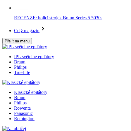
RECENZE: holicí strojek Braun Series 5 5030s
Celý magazín
Přejít na menu
IPL světelné epilátory
Braun
Philips
TrueLife
Klasické epilátory
Braun
Philips
Rowenta
Panasonic
Remington