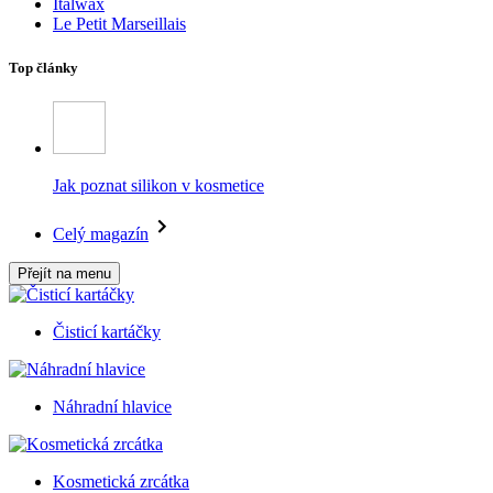
Italwax
Le Petit Marseillais
Top články
Jak poznat silikon v kosmetice
Celý magazín
Přejít na menu
Čisticí kartáčky
Náhradní hlavice
Kosmetická zrcátka