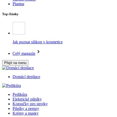
Plantur
Top články
Jak poznat silikon v kosmetice
Celý magazín
Přejít na menu
Domácí depilace
Pedikúra
Elektrické pilníky
Kotoučky pro strojky
Pilníky a pemzy
Krémy a masky