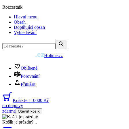
Rozcestník
Hlavní menu
Obsah
Doplňující obsah
Vyhledávání
Holime.cz
Oblíbené
Porovnání
Přihlásit
Košík
Jen 10000 Kč
do dopravy
zdarma
Otevřít košík
Košík je prázdný
...