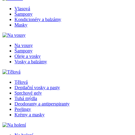
Vlasová
Šampony
Kondicionéry a balzámy
Masky
Na vousy
Šampony
Oleje a vosky
Vosky a balzámy
Tělová
Depilační vosky a pasty
Sprchové gely
Tuhá mýdla
Deodoranty a antiperspiranty
Peelingy
Krémy a masky