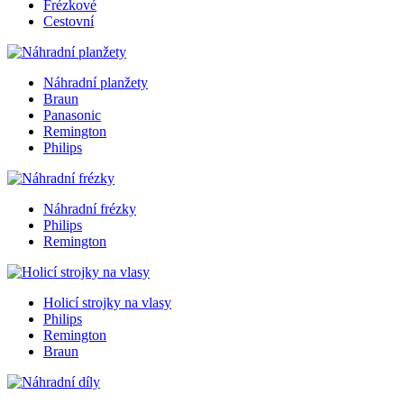
Frézkové
Cestovní
Náhradní planžety
Braun
Panasonic
Remington
Philips
Náhradní frézky
Philips
Remington
Holicí strojky na vlasy
Philips
Remington
Braun