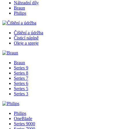
Náhradní díly
Braun
Philips
Čištění a údržba
Čisticí náplně
Oleje a spreje
Braun
Series 9
Series 8
Series 7
Series 6
Series 5
Series 3
Philips
OneBlade
Series 9000
Series 7000