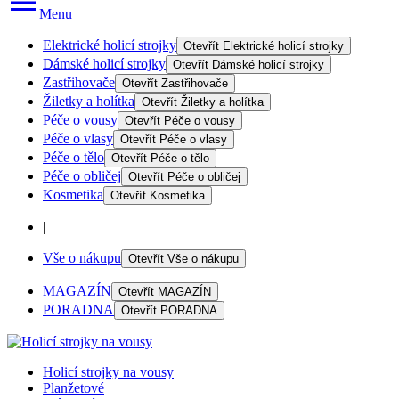
Menu
Elektrické holicí strojky
Otevřít
Elektrické holicí strojky
Dámské holicí strojky
Otevřít
Dámské holicí strojky
Zastřihovače
Otevřít
Zastřihovače
Žiletky a holítka
Otevřít
Žiletky a holítka
Péče o vousy
Otevřít
Péče o vousy
Péče o vlasy
Otevřít
Péče o vlasy
Péče o tělo
Otevřít
Péče o tělo
Péče o obličej
Otevřít
Péče o obličej
Kosmetika
Otevřít
Kosmetika
|
Vše o nákupu
Otevřít
Vše o nákupu
MAGAZÍN
Otevřít
MAGAZÍN
PORADNA
Otevřít
PORADNA
Holicí strojky na vousy
Planžetové