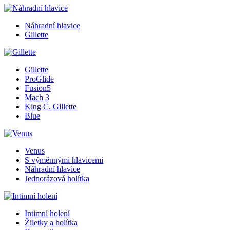
Náhradní hlavice
Gillette
Gillette
ProGlide
Fusion5
Mach 3
King C. Gillette
Blue
Venus
S výměnnými hlavicemi
Náhradní hlavice
Jednorázová holítka
Intimní holení
Žiletky a holítka