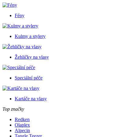
Fény
Kulmy a stylery
Žehličky na vlasy
Speciální péče
Kartáče na vlasy
Top značky
Redken
Olaplex
Alpecin
Tangle Teezer