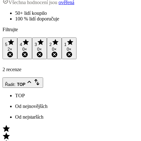
Všechna hodnocení jsou
ověřená
50+ lidí koupilo
100 % lidí doporučuje
Filtrujte
5
4
3
2
1
2
×
0
×
0
×
0
×
0
×
2 recenze
Řadit
:
TOP
TOP
Od nejnovějších
Od nejstarších