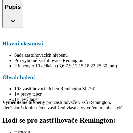
Popis
Hlavní vlastnosti
Sada zastřihovacích hřebenů
Pro vybrané zastřihovače Remington
Hřebeny o 10 délkách (3,6,7,9,12,15,18,22,25,30 mm)
Obsah balení
10× zastřihovací hřeben Remington SP-261
1× pravý taper
1× levý taper
Vyměnitelné hřebeny
pro zastřihovače vlasů Remington,
které slouží k přesnému zastřižení vlasů a vytvoření mnoha stylů.
Hodí se pro zastřihovače Remington:
HC5015