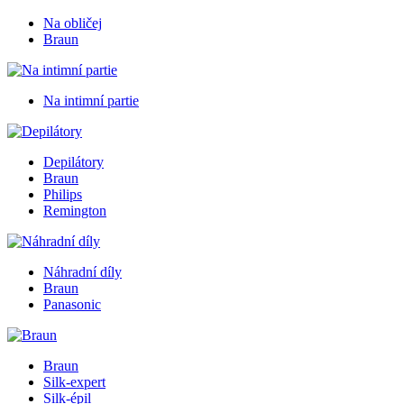
Na obličej
Braun
Na intimní partie
Depilátory
Braun
Philips
Remington
Náhradní díly
Braun
Panasonic
Braun
Silk-expert
Silk-épil