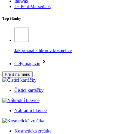
Italwax
Le Petit Marseillais
Top články
Jak poznat silikon v kosmetice
Celý magazín
Přejít na menu
Čisticí kartáčky
Náhradní hlavice
Kosmetická zrcátka