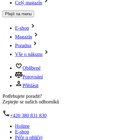
Celý magazín
Přejít na menu
E-shop
Magazín
Poradna
Vše o nákupu
Oblíbené
Porovnání
Přihlásit
Potřebujete poradit?
Zeptejte se našich odborníků
+420 380 831 830
Holime
E-shop
Péče o obličej