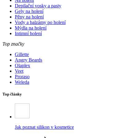
Na holení
Depilační vosky a pasty
Gely na holení
Pěny na holení
Vody a balzámy po holení
Mýdla na holení
Intimní holení
Top značky
Gillette
Angry Beards
Olaplex
Veet
Proraso
Weleda
Top články
Jak poznat silikon v kosmetice