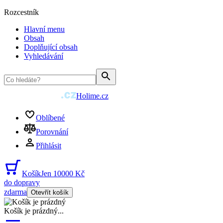
Rozcestník
Hlavní menu
Obsah
Doplňující obsah
Vyhledávání
Holime.cz
Oblíbené
Porovnání
Přihlásit
Košík
Jen 10000 Kč
do dopravy
zdarma
Otevřít košík
Košík je prázdný
...