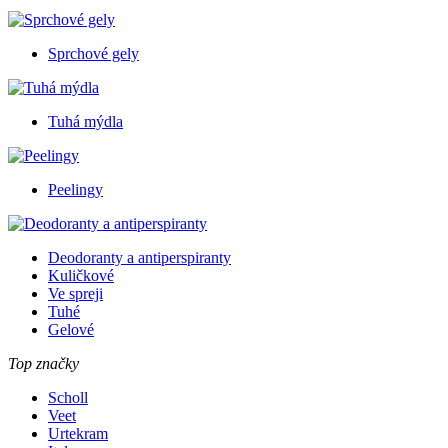
Sprchové gely
Tuhá mýdla
Peelingy
Deodoranty a antiperspiranty
Kuličkové
Ve spreji
Tuhé
Gelové
Top značky
Scholl
Veet
Urtekram