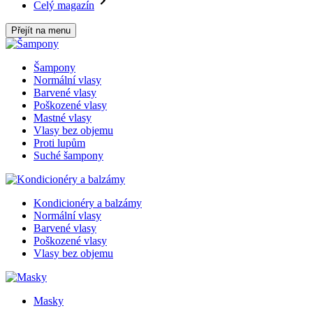
Celý magazín
Přejít na menu
Šampony
Normální vlasy
Barvené vlasy
Poškozené vlasy
Mastné vlasy
Vlasy bez objemu
Proti lupům
Suché šampony
Kondicionéry a balzámy
Normální vlasy
Barvené vlasy
Poškozené vlasy
Vlasy bez objemu
Masky