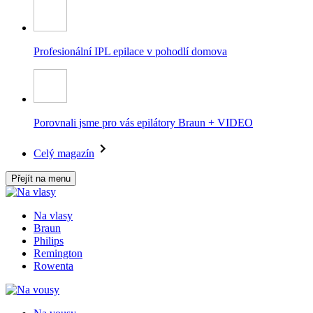
Profesionální IPL epilace v pohodlí domova
Porovnali jsme pro vás epilátory Braun + VIDEO
Celý magazín
Přejít na menu
Na vlasy
Braun
Philips
Remington
Rowenta