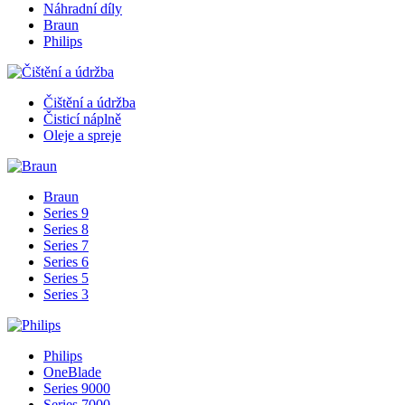
Náhradní díly
Braun
Philips
Čištění a údržba
Čisticí náplně
Oleje a spreje
Braun
Series 9
Series 8
Series 7
Series 6
Series 5
Series 3
Philips
OneBlade
Series 9000
Series 7000