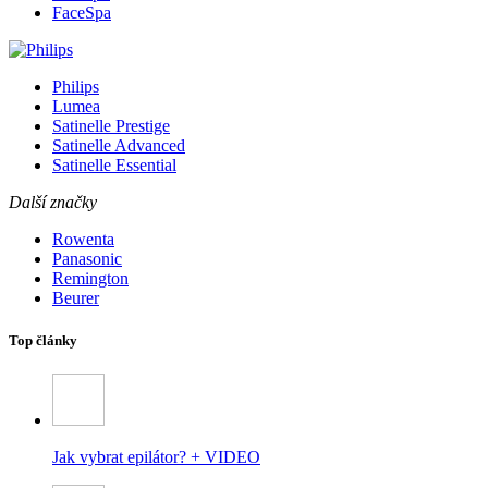
FaceSpa
Philips
Lumea
Satinelle Prestige
Satinelle Advanced
Satinelle Essential
Další značky
Rowenta
Panasonic
Remington
Beurer
Top články
Jak vybrat epilátor? + VIDEO