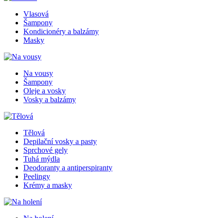
Vlasová
Šampony
Kondicionéry a balzámy
Masky
Na vousy
Šampony
Oleje a vosky
Vosky a balzámy
Tělová
Depilační vosky a pasty
Sprchové gely
Tuhá mýdla
Deodoranty a antiperspiranty
Peelingy
Krémy a masky