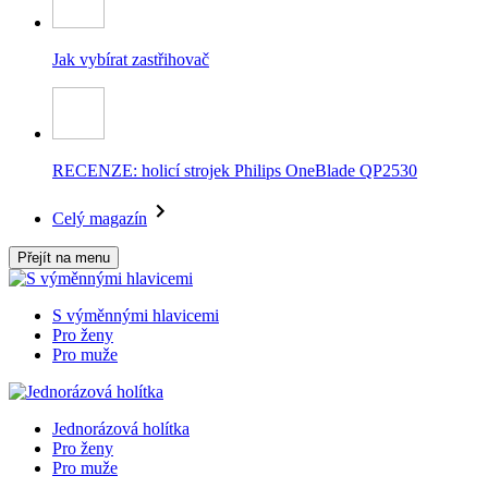
Jak vybírat zastřihovač
RECENZE: holicí strojek Philips OneBlade QP2530
Celý magazín
Přejít na menu
S výměnnými hlavicemi
Pro ženy
Pro muže
Jednorázová holítka
Pro ženy
Pro muže