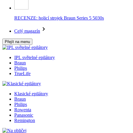
RECENZE: holicí strojek Braun Series 5 5030s
Celý magazín
Přejít na menu
IPL světelné epilátory
Braun
Philips
TrueLife
Klasické epilátory
Braun
Philips
Rowenta
Panasonic
Remington