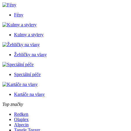
Fény
Kulmy a stylery
Žehličky na vlasy
Speciální péče
Kartáče na vlasy
Top značky
Redken
Olaplex
Alpecin
Tangle Teezer