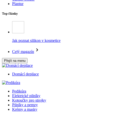
Plantur
Top články
Jak poznat silikon v kosmetice
Celý magazín
Přejít na menu
Domácí depilace
Pedikúra
Elektrické pilníky
Kotoučky pro strojky
Pilníky a pemzy
Krémy a masky