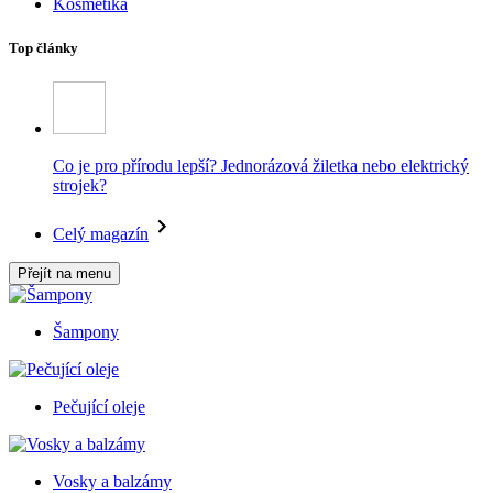
Kosmetika
Top články
Co je pro přírodu lepší? Jednorázová žiletka nebo elektrický
strojek?
Celý magazín
Přejít na menu
Šampony
Pečující oleje
Vosky a balzámy