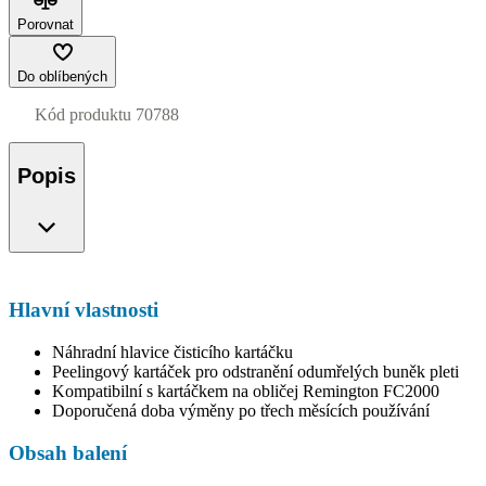
Porovnat
Do oblíbených
Kód produktu
70788
Popis
Hlavní vlastnosti
Náhradní hlavice čisticího kartáčku
Peelingový kartáček pro odstranění odumřelých buněk pleti
Kompatibilní s kartáčkem na obličej Remington FC2000
Doporučená doba výměny po třech měsících používání
Obsah balení