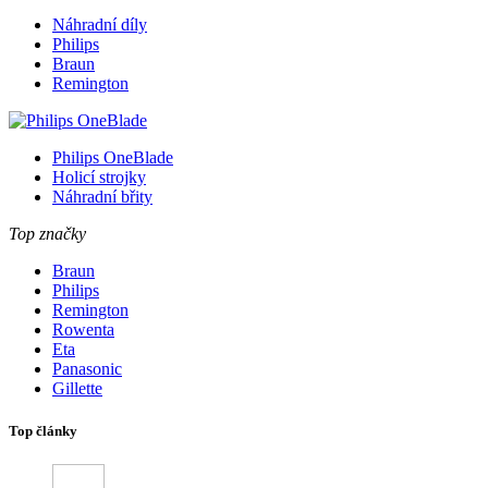
Náhradní díly
Philips
Braun
Remington
Philips OneBlade
Holicí strojky
Náhradní břity
Top značky
Braun
Philips
Remington
Rowenta
Eta
Panasonic
Gillette
Top články