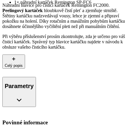
1× náhradní kartáček Remington SP-FC6
Náhradní hlavice pro čisticí kartáček Remington FC2000.
Peelingový kartáček
hloubkově čistí pleť a zjemňuje strniště.
Štětiny kartáčku nadzvedávají vousy, lehce je zjemní a připraví
pokožku na holení. Díky rotačním a masážním pohybům kartáčku
dosáhnete účinnějšího vyčištění pleti než při manuálním čištění.
Při výběru příslušenství prosím zkontrolujte, zda je určeno pro váš
čisticí kartáček. Správný typ hlavice kartáčku najdete v návodu k
obsluze vašeho čisticího kartáčku.
Celý popis
Parametry
Povinné informace