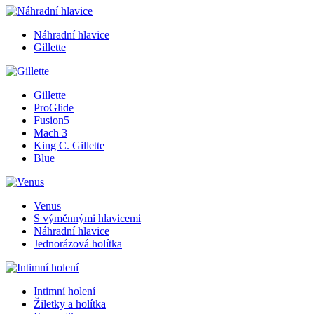
Náhradní hlavice
Gillette
Gillette
ProGlide
Fusion5
Mach 3
King C. Gillette
Blue
Venus
S výměnnými hlavicemi
Náhradní hlavice
Jednorázová holítka
Intimní holení
Žiletky a holítka