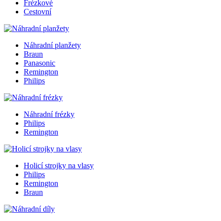
Frézkové
Cestovní
Náhradní planžety
Braun
Panasonic
Remington
Philips
Náhradní frézky
Philips
Remington
Holicí strojky na vlasy
Philips
Remington
Braun