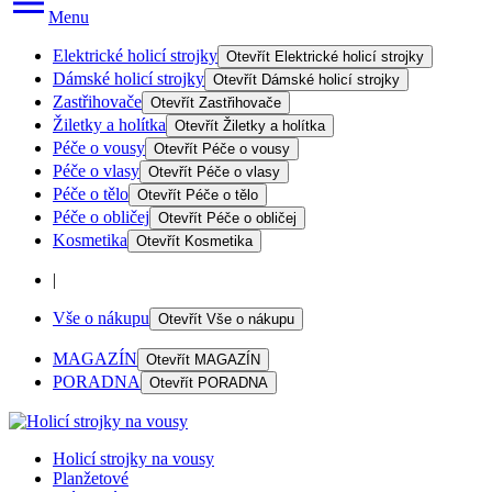
Menu
Elektrické holicí strojky
Otevřít
Elektrické holicí strojky
Dámské holicí strojky
Otevřít
Dámské holicí strojky
Zastřihovače
Otevřít
Zastřihovače
Žiletky a holítka
Otevřít
Žiletky a holítka
Péče o vousy
Otevřít
Péče o vousy
Péče o vlasy
Otevřít
Péče o vlasy
Péče o tělo
Otevřít
Péče o tělo
Péče o obličej
Otevřít
Péče o obličej
Kosmetika
Otevřít
Kosmetika
|
Vše o nákupu
Otevřít
Vše o nákupu
MAGAZÍN
Otevřít
MAGAZÍN
PORADNA
Otevřít
PORADNA
Holicí strojky na vousy
Planžetové