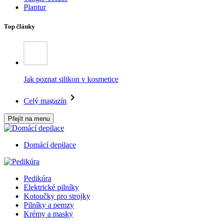
Plantur
Top články
Jak poznat silikon v kosmetice
Celý magazín
Přejít na menu
Domácí depilace
Pedikúra
Elektrické pilníky
Kotoučky pro strojky
Pilníky a pemzy
Krémy a masky