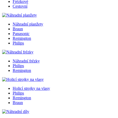
Frézkové
Cestovní
Náhradní planžety
Braun
Panasonic
Remington
Philips
Náhradní frézky
Philips
Remington
Holicí strojky na vlasy
Philips
Remington
Braun