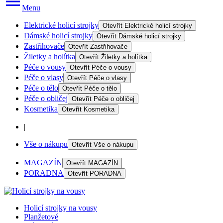
Menu
Elektrické holicí strojky
Otevřít
Elektrické holicí strojky
Dámské holicí strojky
Otevřít
Dámské holicí strojky
Zastřihovače
Otevřít
Zastřihovače
Žiletky a holítka
Otevřít
Žiletky a holítka
Péče o vousy
Otevřít
Péče o vousy
Péče o vlasy
Otevřít
Péče o vlasy
Péče o tělo
Otevřít
Péče o tělo
Péče o obličej
Otevřít
Péče o obličej
Kosmetika
Otevřít
Kosmetika
|
Vše o nákupu
Otevřít
Vše o nákupu
MAGAZÍN
Otevřít
MAGAZÍN
PORADNA
Otevřít
PORADNA
Holicí strojky na vousy
Planžetové