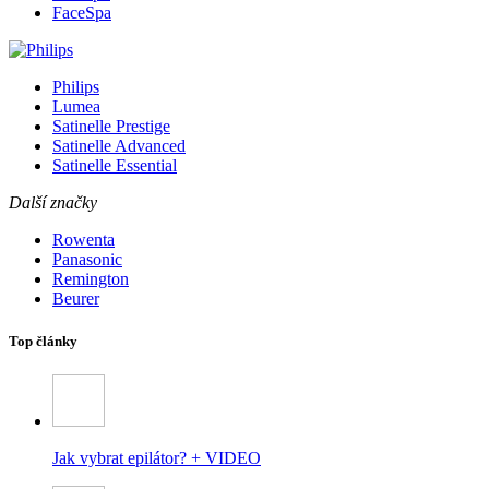
FaceSpa
Philips
Lumea
Satinelle Prestige
Satinelle Advanced
Satinelle Essential
Další značky
Rowenta
Panasonic
Remington
Beurer
Top články
Jak vybrat epilátor? + VIDEO