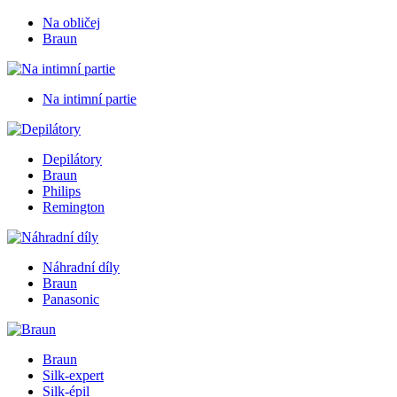
Na obličej
Braun
Na intimní partie
Depilátory
Braun
Philips
Remington
Náhradní díly
Braun
Panasonic
Braun
Silk-expert
Silk-épil