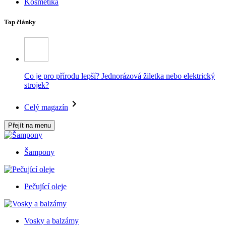
Kosmetika
Top články
Co je pro přírodu lepší? Jednorázová žiletka nebo elektrický
strojek?
Celý magazín
Přejít na menu
Šampony
Pečující oleje
Vosky a balzámy