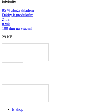
kdykoliv
95 % zboží skladem
Dárky k produktům
Zítra
u vás
100 dnů na vrácení
29 Kč
E-shop