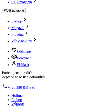
Celý magazín
Přejít na menu
E-shop
Magazín
Poradna
Vše o nákupu
Oblíbené
Porovnání
Přihlásit
Potřebujete poradit?
Zeptejte se našich odborníků
+420 380 831 830
Holime
E-shop
Výprodej