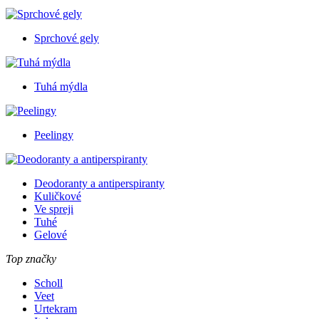
Sprchové gely
Tuhá mýdla
Peelingy
Deodoranty a antiperspiranty
Kuličkové
Ve spreji
Tuhé
Gelové
Top značky
Scholl
Veet
Urtekram