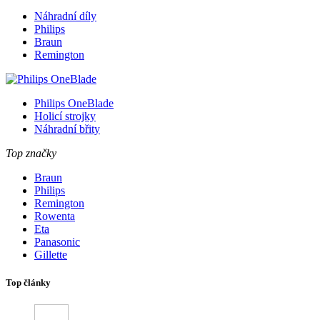
Náhradní díly
Philips
Braun
Remington
Philips OneBlade
Holicí strojky
Náhradní břity
Top značky
Braun
Philips
Remington
Rowenta
Eta
Panasonic
Gillette
Top články