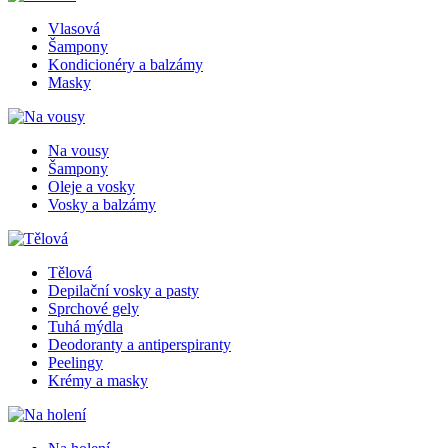
Vlasová
Šampony
Kondicionéry a balzámy
Masky
Na vousy
Šampony
Oleje a vosky
Vosky a balzámy
Tělová
Depilační vosky a pasty
Sprchové gely
Tuhá mýdla
Deodoranty a antiperspiranty
Peelingy
Krémy a masky