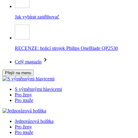
Jak vybírat zastřihovač
RECENZE: holicí strojek Philips OneBlade QP2530
Celý magazín
Přejít na menu
S výměnnými hlavicemi
Pro ženy
Pro muže
Jednorázová holítka
Pro ženy
Pro muže