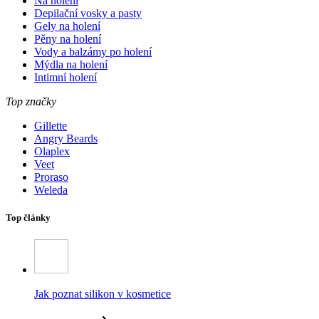
Na holení
Depilační vosky a pasty
Gely na holení
Pěny na holení
Vody a balzámy po holení
Mýdla na holení
Intimní holení
Top značky
Gillette
Angry Beards
Olaplex
Veet
Proraso
Weleda
Top články
Jak poznat silikon v kosmetice