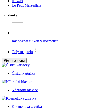
Italwax
Le Petit Marseillais
Top články
Jak poznat silikon v kosmetice
Celý magazín
Přejít na menu
Čisticí kartáčky
Náhradní hlavice
Kosmetická zrcátka