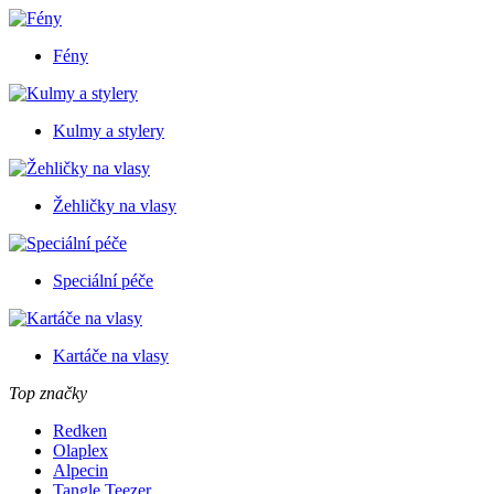
Fény
Kulmy a stylery
Žehličky na vlasy
Speciální péče
Kartáče na vlasy
Top značky
Redken
Olaplex
Alpecin
Tangle Teezer