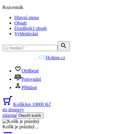
Rozcestník
Hlavní menu
Obsah
Doplňující obsah
Vyhledávání
Holime.cz
Oblíbené
Porovnání
Přihlásit
Košík
Jen 10000 Kč
do dopravy
zdarma
Otevřít košík
Košík je prázdný
...