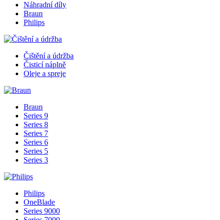
Náhradní díly
Braun
Philips
Čištění a údržba
Čisticí náplně
Oleje a spreje
Braun
Series 9
Series 8
Series 7
Series 6
Series 5
Series 3
Philips
OneBlade
Series 9000
Series 7000