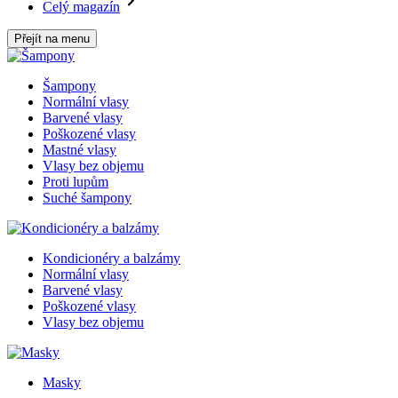
Celý magazín
Přejít na menu
Šampony
Normální vlasy
Barvené vlasy
Poškozené vlasy
Mastné vlasy
Vlasy bez objemu
Proti lupům
Suché šampony
Kondicionéry a balzámy
Normální vlasy
Barvené vlasy
Poškozené vlasy
Vlasy bez objemu
Masky