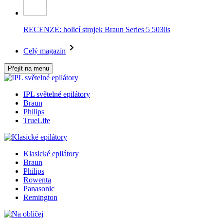
RECENZE: holicí strojek Braun Series 5 5030s
Celý magazín
Přejít na menu
IPL světelné epilátory
Braun
Philips
TrueLife
Klasické epilátory
Braun
Philips
Rowenta
Panasonic
Remington