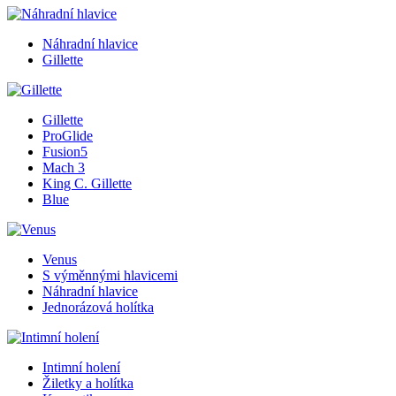
Náhradní hlavice
Gillette
Gillette
ProGlide
Fusion5
Mach 3
King C. Gillette
Blue
Venus
S výměnnými hlavicemi
Náhradní hlavice
Jednorázová holítka
Intimní holení
Žiletky a holítka