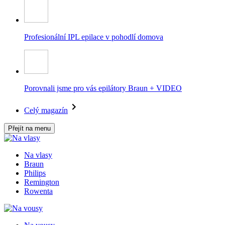
Profesionální IPL epilace v pohodlí domova
Porovnali jsme pro vás epilátory Braun + VIDEO
Celý magazín
Přejít na menu
Na vlasy
Braun
Philips
Remington
Rowenta