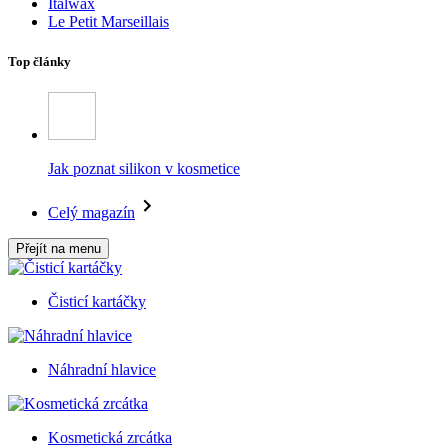
Italwax
Le Petit Marseillais
Top články
Jak poznat silikon v kosmetice
Celý magazín
Přejít na menu
Čisticí kartáčky
Náhradní hlavice
Kosmetická zrcátka