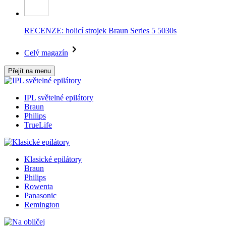
RECENZE: holicí strojek Braun Series 5 5030s
Celý magazín
Přejít na menu
IPL světelné epilátory
Braun
Philips
TrueLife
Klasické epilátory
Braun
Philips
Rowenta
Panasonic
Remington