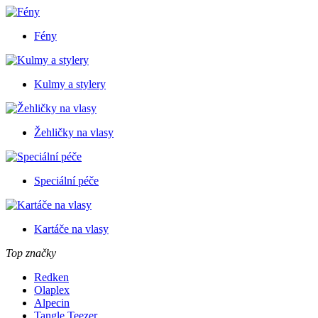
Fény
Kulmy a stylery
Žehličky na vlasy
Speciální péče
Kartáče na vlasy
Top značky
Redken
Olaplex
Alpecin
Tangle Teezer