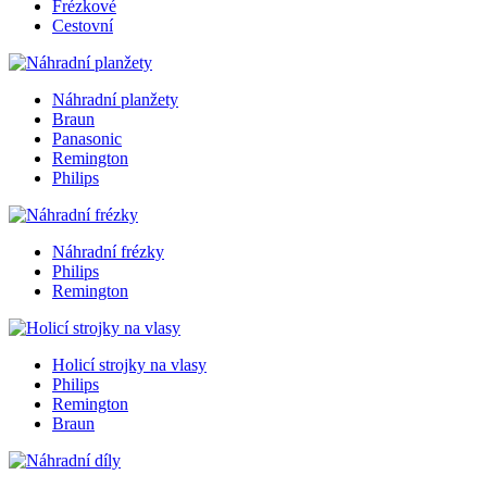
Frézkové
Cestovní
Náhradní planžety
Braun
Panasonic
Remington
Philips
Náhradní frézky
Philips
Remington
Holicí strojky na vlasy
Philips
Remington
Braun