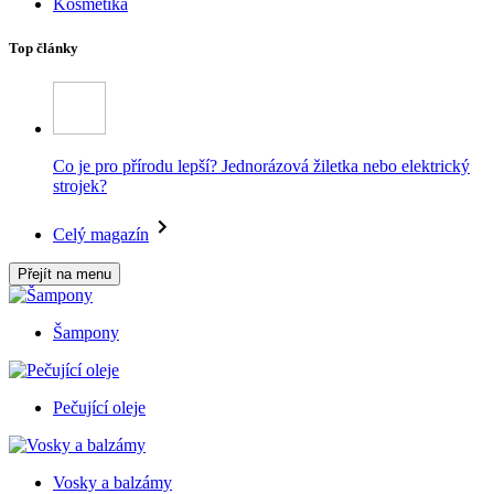
Kosmetika
Top články
Co je pro přírodu lepší? Jednorázová žiletka nebo elektrický
strojek?
Celý magazín
Přejít na menu
Šampony
Pečující oleje
Vosky a balzámy