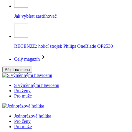
Jak vybírat zastřihovač
RECENZE: holicí strojek Philips OneBlade QP2530
Celý magazín
Přejít na menu
S výměnnými hlavicemi
Pro ženy
Pro muže
Jednorázová holítka
Pro ženy
Pro muže