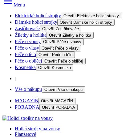
Menu
Elektrické holicí strojky
Otevřít
Elektrické holicí strojky
Dámské holicí strojky
Otevřít
Dámské holicí strojky
Zastřihovače
Otevřít
Zastřihovače
Žiletky a holítka
Otevřít
Žiletky a holítka
Péče o vousy
Otevřít
Péče o vousy
Péče o vlasy
Otevřít
Péče o vlasy
Péče o tělo
Otevřít
Péče o tělo
Péče o obličej
Otevřít
Péče o obličej
Kosmetika
Otevřít
Kosmetika
|
Vše o nákupu
Otevřít
Vše o nákupu
MAGAZÍN
Otevřít
MAGAZÍN
PORADNA
Otevřít
PORADNA
Holicí strojky na vousy
Planžetové