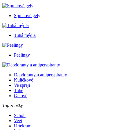
Sprchové gely
Tuhá mýdla
Peelingy
Deodoranty a antiperspiranty
Kuličkové
Ve spreji
Tuhé
Gelové
Top značky
Scholl
Veet
Urtekram