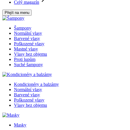
Celý magazín
Přejít na menu
Šampony
Normální vlasy
Barvené vlasy
Poškozené vlasy
Mastné vlasy
Vlasy bez objemu
Proti lupům
Suché šampony
Kondicionéry a balzámy
Normální vlasy
Barvené vlasy
Poškozené vlasy
Vlasy bez objemu
Masky