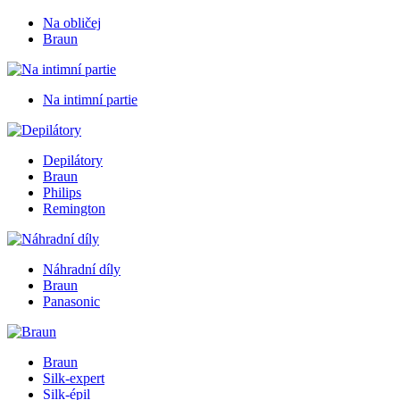
Na obličej
Braun
Na intimní partie
Depilátory
Braun
Philips
Remington
Náhradní díly
Braun
Panasonic
Braun
Silk-expert
Silk-épil