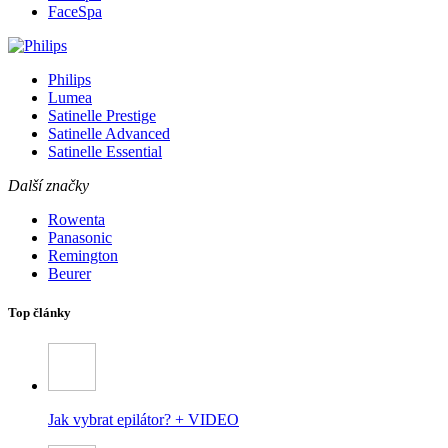
FaceSpa
Philips
Lumea
Satinelle Prestige
Satinelle Advanced
Satinelle Essential
Další značky
Rowenta
Panasonic
Remington
Beurer
Top články
Jak vybrat epilátor? + VIDEO