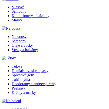
Vlasová
Šampony
Kondicionéry a balzámy
Masky
Na vousy
Šampony
Oleje a vosky
Vosky a balzámy
Tělová
Depilační vosky a pasty
Sprchové gely
Tuhá mýdla
Deodoranty a antiperspiranty
Peelingy
Krémy a masky