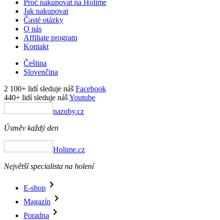
Proč nakupovat na Holime
Jak nakupovat
Časté otázky
O nás
Affiliate program
Kontakt
Čeština
Slovenčina
2 100+ lidí sleduje náš
Facebook
440+ lidí sleduje náš
Youtube
nazuby.cz
Úsměv každý den
Holime.cz
Největší specialista na holení
E-shop
Magazín
Poradna