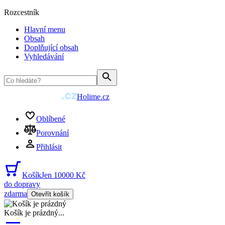
Rozcestník
Hlavní menu
Obsah
Doplňující obsah
Vyhledávání
Holime.cz
Oblíbené
Porovnání
Přihlásit
Košík
Jen 10000 Kč
do dopravy
zdarma
Otevřít košík
Košík je prázdný
...