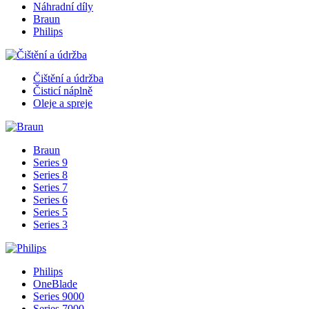
Náhradní díly
Braun
Philips
Čištění a údržba
Čisticí náplně
Oleje a spreje
Braun
Series 9
Series 8
Series 7
Series 6
Series 5
Series 3
Philips
OneBlade
Series 9000
Series 7000