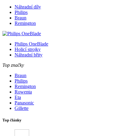
Náhradní díly
Philips
Braun
Remington
Philips OneBlade
Holicí strojky
Náhradní břity
Top značky
Braun
Philips
Remington
Rowenta
Eta
Panasonic
Gillette
Top články