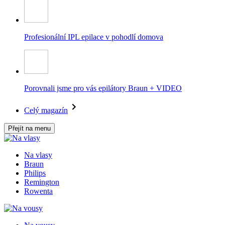
Profesionální IPL epilace v pohodlí domova
Porovnali jsme pro vás epilátory Braun + VIDEO
Celý magazín
Přejít na menu
Na vlasy
Braun
Philips
Remington
Rowenta