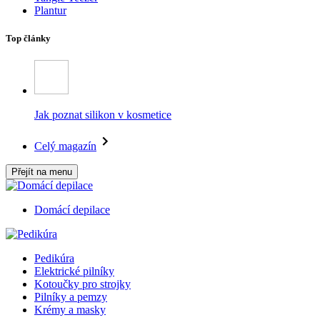
Plantur
Top články
Jak poznat silikon v kosmetice
Celý magazín
Přejít na menu
Domácí depilace
Pedikúra
Elektrické pilníky
Kotoučky pro strojky
Pilníky a pemzy
Krémy a masky