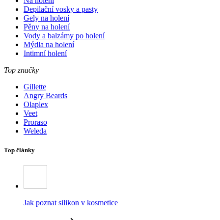
Na holení
Depilační vosky a pasty
Gely na holení
Pěny na holení
Vody a balzámy po holení
Mýdla na holení
Intimní holení
Top značky
Gillette
Angry Beards
Olaplex
Veet
Proraso
Weleda
Top články
Jak poznat silikon v kosmetice