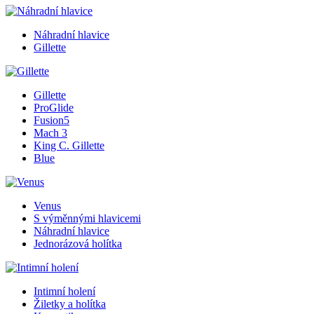
Náhradní hlavice
Gillette
Gillette
ProGlide
Fusion5
Mach 3
King C. Gillette
Blue
Venus
S výměnnými hlavicemi
Náhradní hlavice
Jednorázová holítka
Intimní holení
Žiletky a holítka