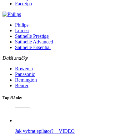
FaceSpa
Philips
Lumea
Satinelle Prestige
Satinelle Advanced
Satinelle Essential
Další značky
Rowenta
Panasonic
Remington
Beurer
Top články
Jak vybrat epilátor? + VIDEO