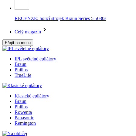
RECENZE: holicí strojek Braun Series 5 5030s
Celý magazín
Přejít na menu
IPL světelné epilátory
Braun
Philips
TrueLife
Klasické epilátory
Braun
Philips
Rowenta
Panasonic
Remington