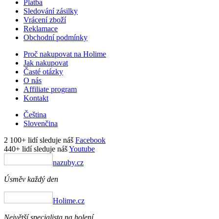
Platba
Sledování zásilky
Vrácení zboží
Reklamace
Obchodní podmínky
Proč nakupovat na Holime
Jak nakupovat
Časté otázky
O nás
Affiliate program
Kontakt
Čeština
Slovenčina
2 100+ lidí sleduje náš
Facebook
440+ lidí sleduje náš
Youtube
nazuby.cz
Úsměv každý den
Holime.cz
Největší specialista na holení