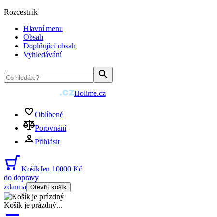
Rozcestník
Hlavní menu
Obsah
Doplňující obsah
Vyhledávání
Holime.cz
Oblíbené
Porovnání
Přihlásit
Košík
Jen 10000 Kč
do dopravy
zdarma
Otevřít košík
Košík je prázdný
...