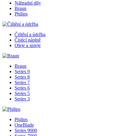
Náhradní díly
Braun
Philips
Čištění a údržba
Čisticí náplně
Oleje a spreje
Braun
Series 9
Series 8
Series 7
Series 6
Series 5
Series 3
Philips
OneBlade
Series 9000
Series 7000