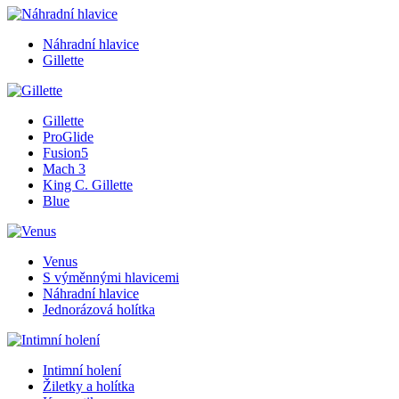
Náhradní hlavice
Gillette
Gillette
ProGlide
Fusion5
Mach 3
King C. Gillette
Blue
Venus
S výměnnými hlavicemi
Náhradní hlavice
Jednorázová holítka
Intimní holení
Žiletky a holítka