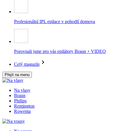
Profesionální IPL epilace v pohodlí domova
Porovnali jsme pro vás epilátory Braun + VIDEO
Celý magazín
Přejít na menu
Na vlasy
Braun
Philips
Remington
Rowenta