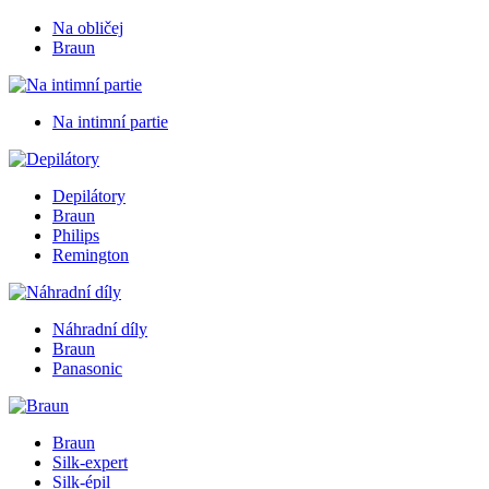
Na obličej
Braun
Na intimní partie
Depilátory
Braun
Philips
Remington
Náhradní díly
Braun
Panasonic
Braun
Silk-expert
Silk-épil