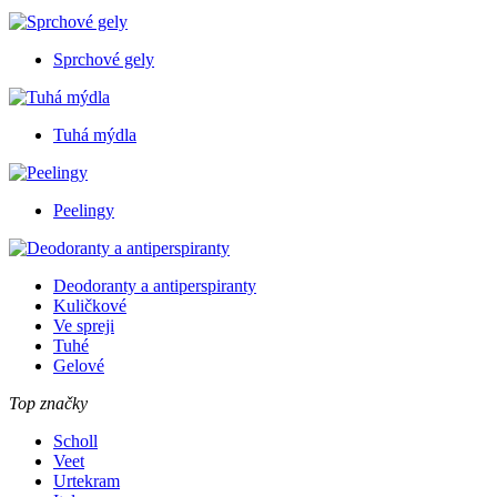
Sprchové gely
Tuhá mýdla
Peelingy
Deodoranty a antiperspiranty
Kuličkové
Ve spreji
Tuhé
Gelové
Top značky
Scholl
Veet
Urtekram