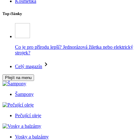
Kosmetika
Top články
Co je pro přírodu lepší? Jednorázová žiletka nebo elektrický
strojek?
Celý magazín
Přejít na menu
Šampony
Pečující oleje
Vosky a balzámy