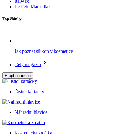
Italwax
Le Petit Marseillais
Top články
Jak poznat silikon v kosmetice
Celý magazín
Přejít na menu
Čisticí kartáčky
Náhradní hlavice
Kosmetická zrcátka