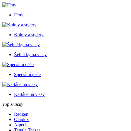
Fény
Kulmy a stylery
Žehličky na vlasy
Speciální péče
Kartáče na vlasy
Top značky
Redken
Olaplex
Alpecin
Tangle Teezer