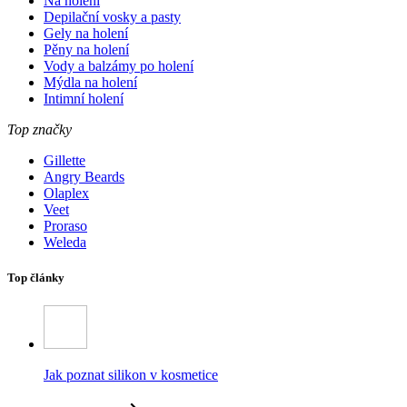
Na holení
Depilační vosky a pasty
Gely na holení
Pěny na holení
Vody a balzámy po holení
Mýdla na holení
Intimní holení
Top značky
Gillette
Angry Beards
Olaplex
Veet
Proraso
Weleda
Top články
Jak poznat silikon v kosmetice