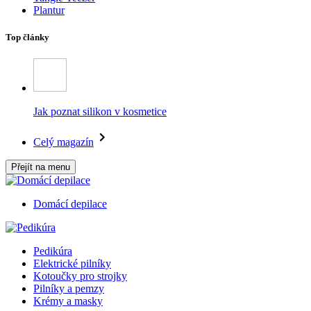
Plantur
Top články
Jak poznat silikon v kosmetice
Celý magazín
Přejít na menu
Domácí depilace
Pedikúra
Elektrické pilníky
Kotoučky pro strojky
Pilníky a pemzy
Krémy a masky