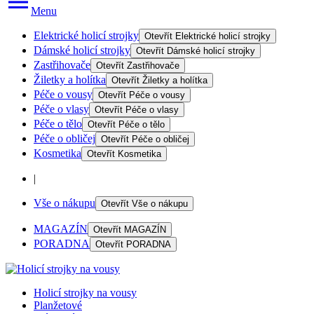
Menu
Elektrické holicí strojky
Otevřít
Elektrické holicí strojky
Dámské holicí strojky
Otevřít
Dámské holicí strojky
Zastřihovače
Otevřít
Zastřihovače
Žiletky a holítka
Otevřít
Žiletky a holítka
Péče o vousy
Otevřít
Péče o vousy
Péče o vlasy
Otevřít
Péče o vlasy
Péče o tělo
Otevřít
Péče o tělo
Péče o obličej
Otevřít
Péče o obličej
Kosmetika
Otevřít
Kosmetika
|
Vše o nákupu
Otevřít
Vše o nákupu
MAGAZÍN
Otevřít
MAGAZÍN
PORADNA
Otevřít
PORADNA
Holicí strojky na vousy
Planžetové