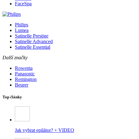
FaceSpa
Philips
Lumea
Satinelle Prestige
Satinelle Advanced
Satinelle Essential
Další značky
Rowenta
Panasonic
Remington
Beurer
Top články
Jak vybrat epilátor? + VIDEO