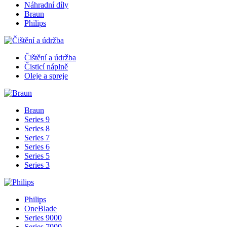
Náhradní díly
Braun
Philips
Čištění a údržba
Čisticí náplně
Oleje a spreje
Braun
Series 9
Series 8
Series 7
Series 6
Series 5
Series 3
Philips
OneBlade
Series 9000
Series 7000