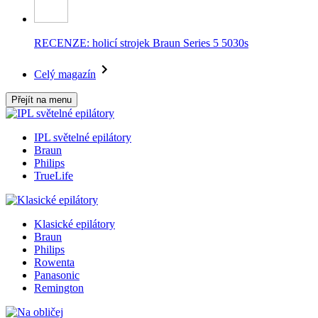
RECENZE: holicí strojek Braun Series 5 5030s
Celý magazín
Přejít na menu
IPL světelné epilátory
Braun
Philips
TrueLife
Klasické epilátory
Braun
Philips
Rowenta
Panasonic
Remington