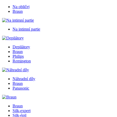
Na obličej
Braun
Na intimní partie
Depilátory
Braun
Philips
Remington
Náhradní díly
Braun
Panasonic
Braun
Silk-expert
Silk-épil