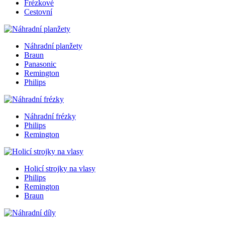
Frézkové
Cestovní
Náhradní planžety
Braun
Panasonic
Remington
Philips
Náhradní frézky
Philips
Remington
Holicí strojky na vlasy
Philips
Remington
Braun