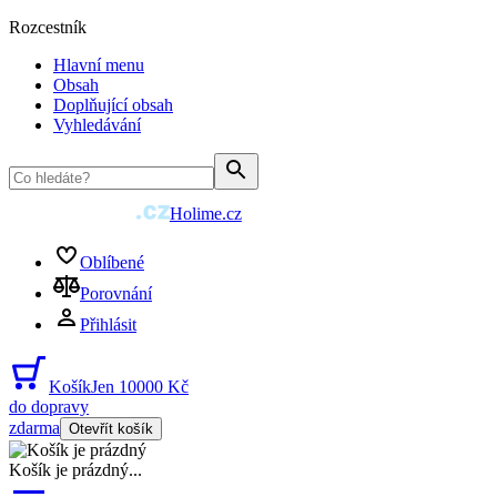
Rozcestník
Hlavní menu
Obsah
Doplňující obsah
Vyhledávání
Holime.cz
Oblíbené
Porovnání
Přihlásit
Košík
Jen 10000 Kč
do dopravy
zdarma
Otevřít košík
Košík je prázdný
...