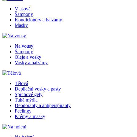
Vlasová
Šampony
Kondicionéry a balzámy
Masky
Na vousy
Šampony
Oleje a vosky
Vosky a balzámy
Tělová
Depilační vosky a pasty
Sprchové gely
Tuhá mýdla
Deodoranty a antiperspiranty
Peelingy
Krémy a masky