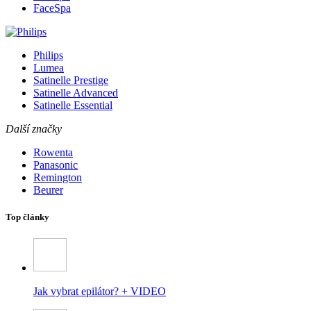
FaceSpa
Philips
Lumea
Satinelle Prestige
Satinelle Advanced
Satinelle Essential
Další značky
Rowenta
Panasonic
Remington
Beurer
Top články
Jak vybrat epilátor? + VIDEO