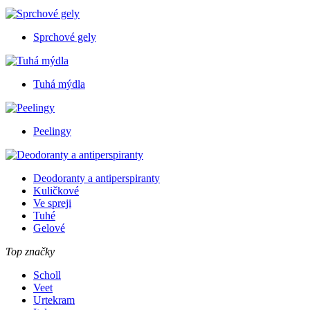
Sprchové gely
Tuhá mýdla
Peelingy
Deodoranty a antiperspiranty
Kuličkové
Ve spreji
Tuhé
Gelové
Top značky
Scholl
Veet
Urtekram