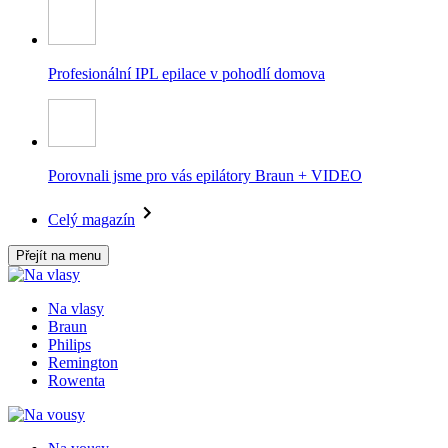
Profesionální IPL epilace v pohodlí domova
Porovnali jsme pro vás epilátory Braun + VIDEO
Celý magazín
Přejít na menu
Na vlasy
Braun
Philips
Remington
Rowenta