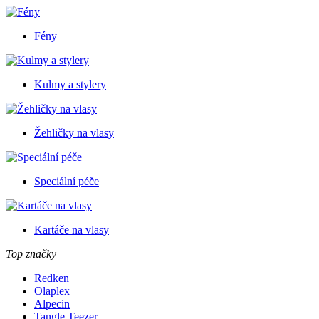
Fény
Kulmy a stylery
Žehličky na vlasy
Speciální péče
Kartáče na vlasy
Top značky
Redken
Olaplex
Alpecin
Tangle Teezer