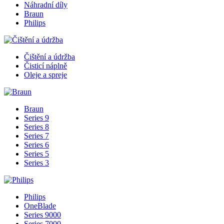
Náhradní díly
Braun
Philips
Čištění a údržba
Čisticí náplně
Oleje a spreje
Braun
Series 9
Series 8
Series 7
Series 6
Series 5
Series 3
Philips
OneBlade
Series 9000
Series 7000