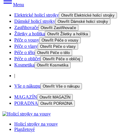
Menu
Elektrické holicí strojky
Otevřít
Elektrické holicí strojky
Dámské holicí strojky
Otevřít
Dámské holicí strojky
Zastřihovače
Otevřít
Zastřihovače
Žiletky a holítka
Otevřít
Žiletky a holítka
Péče o vousy
Otevřít
Péče o vousy
Péče o vlasy
Otevřít
Péče o vlasy
Péče o tělo
Otevřít
Péče o tělo
Péče o obličej
Otevřít
Péče o obličej
Kosmetika
Otevřít
Kosmetika
|
Vše o nákupu
Otevřít
Vše o nákupu
MAGAZÍN
Otevřít
MAGAZÍN
PORADNA
Otevřít
PORADNA
Holicí strojky na vousy
Planžetové