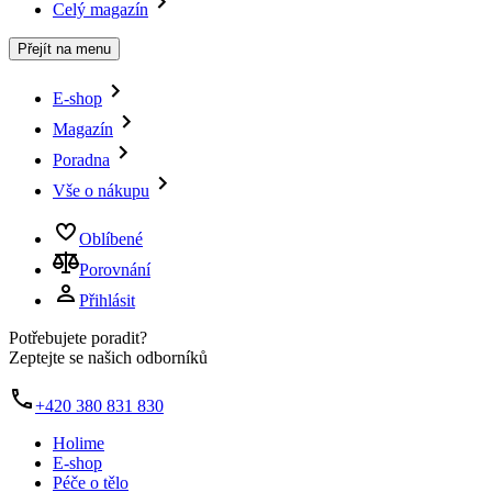
Celý magazín
Přejít na menu
E-shop
Magazín
Poradna
Vše o nákupu
Oblíbené
Porovnání
Přihlásit
Potřebujete poradit?
Zeptejte se našich odborníků
+420 380 831 830
Holime
E-shop
Péče o tělo