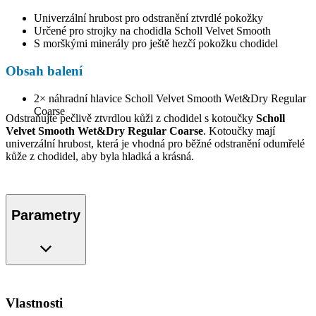
Univerzální hrubost pro odstranění ztvrdlé pokožky
Určené pro strojky na chodidla Scholl Velvet Smooth
S morškými minerály pro ještě hezčí pokožku chodidel
Obsah balení
2× náhradní hlavice Scholl Velvet Smooth Wet&Dry Regular
Coarse
Odstraňujte pečlivě ztvrdlou kůži z chodidel s kotoučky
Scholl
Velvet Smooth Wet&Dry Regular Coarse
. Kotoučky mají
univerzální hrubost, která je vhodná pro běžné odstranění odumřelé
kůže z chodidel, aby byla hladká a krásná.
Parametry
Vlastnosti