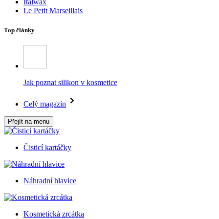
Italwax
Le Petit Marseillais
Top články
Jak poznat silikon v kosmetice
Celý magazín
Přejít na menu
Čisticí kartáčky
Náhradní hlavice
Kosmetická zrcátka