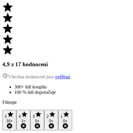
4,9
z 17 hodnocení
Všechna hodnocení jsou
ověřená
300+ lidí koupilo
100 % lidí doporučuje
Filtrujte
5
4
3
2
1
16
×
1
×
0
×
0
×
0
×