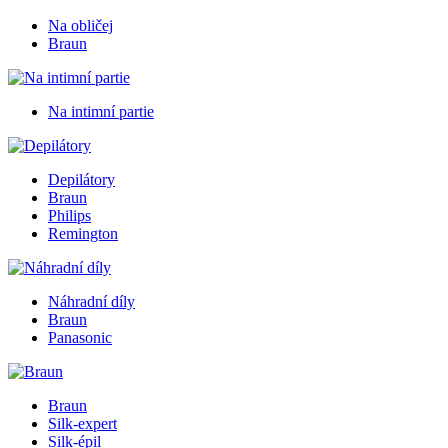
Na obličej
Braun
Na intimní partie
Depilátory
Braun
Philips
Remington
Náhradní díly
Braun
Panasonic
Braun
Silk-expert
Silk-épil