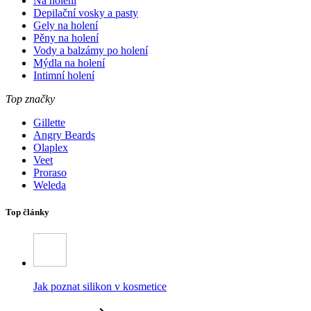
Na holení
Depilační vosky a pasty
Gely na holení
Pěny na holení
Vody a balzámy po holení
Mýdla na holení
Intimní holení
Top značky
Gillette
Angry Beards
Olaplex
Veet
Proraso
Weleda
Top články
Jak poznat silikon v kosmetice