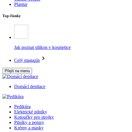
Plantur
Top články
Jak poznat silikon v kosmetice
Celý magazín
Přejít na menu
Domácí depilace
Pedikúra
Elektrické pilníky
Kotoučky pro strojky
Pilníky a pemzy
Krémy a masky