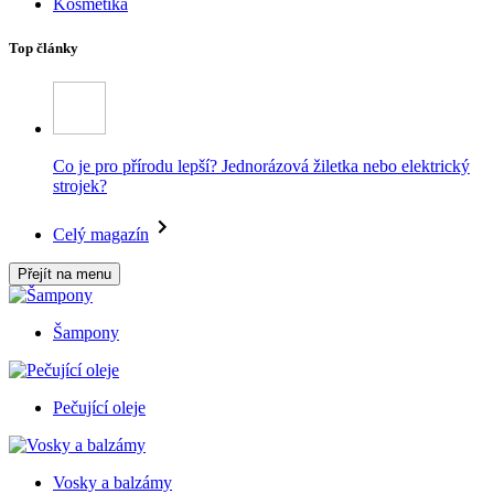
Kosmetika
Top články
Co je pro přírodu lepší? Jednorázová žiletka nebo elektrický
strojek?
Celý magazín
Přejít na menu
Šampony
Pečující oleje
Vosky a balzámy