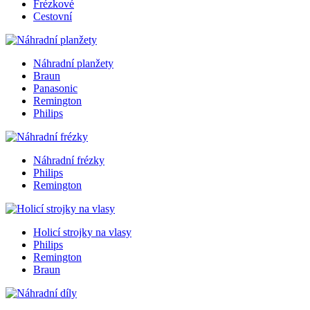
Frézkové
Cestovní
Náhradní planžety
Braun
Panasonic
Remington
Philips
Náhradní frézky
Philips
Remington
Holicí strojky na vlasy
Philips
Remington
Braun