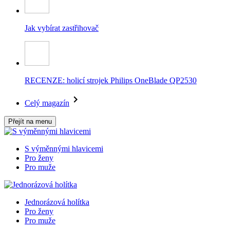
Jak vybírat zastřihovač
RECENZE: holicí strojek Philips OneBlade QP2530
Celý magazín
Přejít na menu
S výměnnými hlavicemi
Pro ženy
Pro muže
Jednorázová holítka
Pro ženy
Pro muže