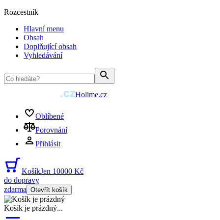
Rozcestník
Hlavní menu
Obsah
Doplňující obsah
Vyhledávání
Holime.cz
Oblíbené
Porovnání
Přihlásit
Košík
Jen 10000 Kč
do dopravy
zdarma
Otevřít košík
Košík je prázdný
...