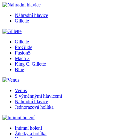
Náhradní hlavice
Gillette
Gillette
ProGlide
Fusion5
Mach 3
King C. Gillette
Blue
Venus
S výměnnými hlavicemi
Náhradní hlavice
Jednorázová holítka
Intimní holení
Žiletky a holítka