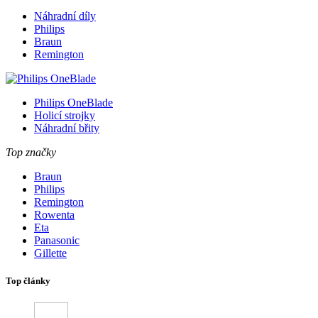
Náhradní díly
Philips
Braun
Remington
Philips OneBlade
Holicí strojky
Náhradní břity
Top značky
Braun
Philips
Remington
Rowenta
Eta
Panasonic
Gillette
Top články