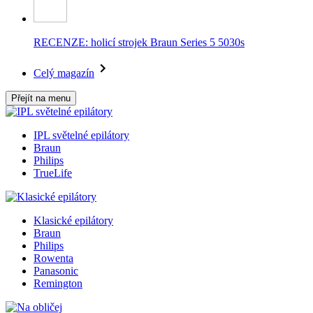
RECENZE: holicí strojek Braun Series 5 5030s
Celý magazín
Přejít na menu
IPL světelné epilátory
Braun
Philips
TrueLife
Klasické epilátory
Braun
Philips
Rowenta
Panasonic
Remington