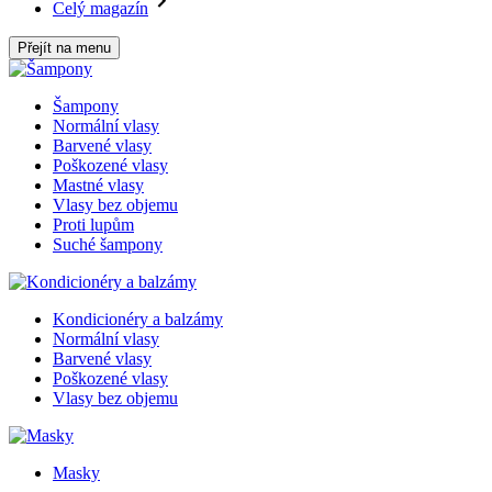
Celý magazín
Přejít na menu
Šampony
Normální vlasy
Barvené vlasy
Poškozené vlasy
Mastné vlasy
Vlasy bez objemu
Proti lupům
Suché šampony
Kondicionéry a balzámy
Normální vlasy
Barvené vlasy
Poškozené vlasy
Vlasy bez objemu
Masky