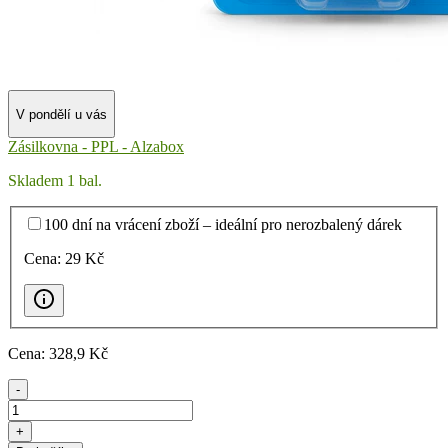
V pondělí u vás
Zásilkovna - PPL - Alzabox
Skladem 1 bal.
100 dní na vrácení zboží – ideální pro nerozbalený dárek
Cena:
29
Kč
Cena:
328
,9 Kč
-
+