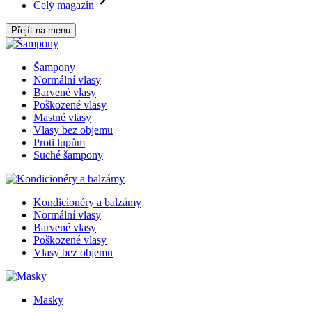
Celý magazín
Přejít na menu
Šampony
Normální vlasy
Barvené vlasy
Poškozené vlasy
Mastné vlasy
Vlasy bez objemu
Proti lupům
Suché šampony
Kondicionéry a balzámy
Normální vlasy
Barvené vlasy
Poškozené vlasy
Vlasy bez objemu
Masky