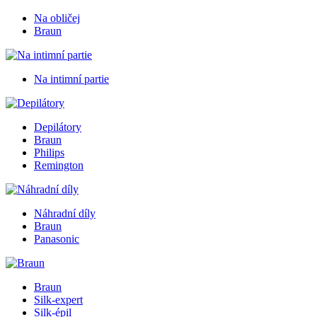
Na obličej
Braun
Na intimní partie
Depilátory
Braun
Philips
Remington
Náhradní díly
Braun
Panasonic
Braun
Silk-expert
Silk-épil