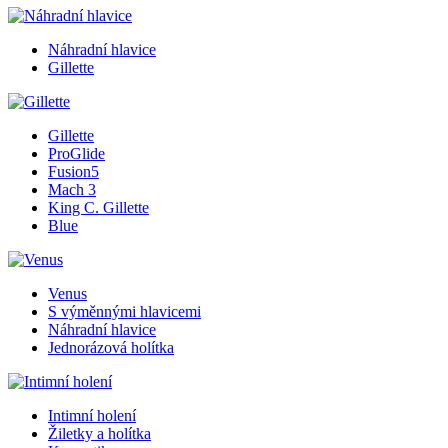
Náhradní hlavice
Gillette
Gillette
ProGlide
Fusion5
Mach 3
King C. Gillette
Blue
Venus
S výměnnými hlavicemi
Náhradní hlavice
Jednorázová holítka
Intimní holení
Žiletky a holítka