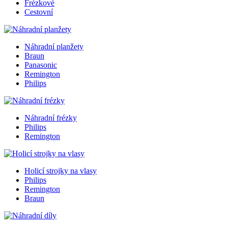
Frézkové
Cestovní
Náhradní planžety
Braun
Panasonic
Remington
Philips
Náhradní frézky
Philips
Remington
Holicí strojky na vlasy
Philips
Remington
Braun