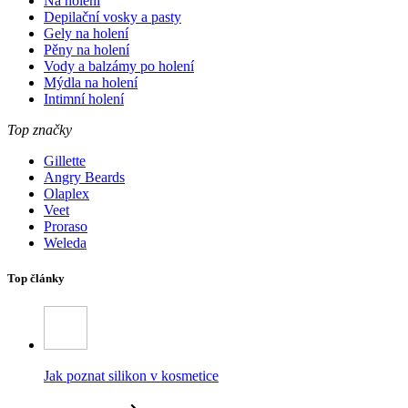
Na holení
Depilační vosky a pasty
Gely na holení
Pěny na holení
Vody a balzámy po holení
Mýdla na holení
Intimní holení
Top značky
Gillette
Angry Beards
Olaplex
Veet
Proraso
Weleda
Top články
Jak poznat silikon v kosmetice