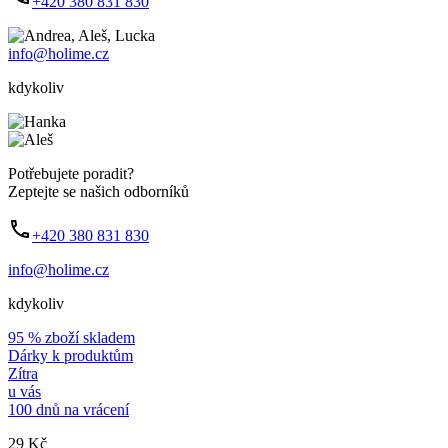
+420 380 831 830
info@holime.cz
kdykoliv
Potřebujete poradit?
Zeptejte se našich odborníků
+420 380 831 830
info@holime.cz
kdykoliv
95 % zboží skladem
Dárky k produktům
Zítra
u vás
100 dnů na vrácení
29 Kč