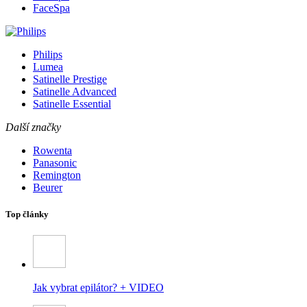
FaceSpa
Philips
Lumea
Satinelle Prestige
Satinelle Advanced
Satinelle Essential
Další značky
Rowenta
Panasonic
Remington
Beurer
Top články
Jak vybrat epilátor? + VIDEO