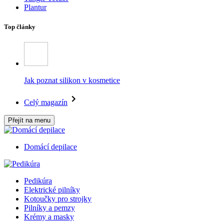
Plantur
Top články
Jak poznat silikon v kosmetice
Celý magazín
Přejít na menu
Domácí depilace
Pedikúra
Elektrické pilníky
Kotoučky pro strojky
Pilníky a pemzy
Krémy a masky