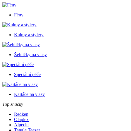
Fény
Kulmy a stylery
Žehličky na vlasy
Speciální péče
Kartáče na vlasy
Top značky
Redken
Olaplex
Alpecin
Tangle Teezer