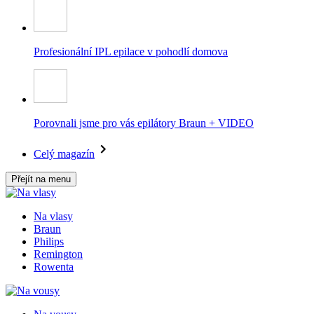
Profesionální IPL epilace v pohodlí domova
Porovnali jsme pro vás epilátory Braun + VIDEO
Celý magazín
Přejít na menu
Na vlasy
Braun
Philips
Remington
Rowenta