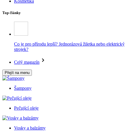
Kosmetika
Top články
Co je pro přírodu lepší? Jednorázová žiletka nebo elektrický
strojek?
Celý magazín
Přejít na menu
Šampony
Pečující oleje
Vosky a balzámy