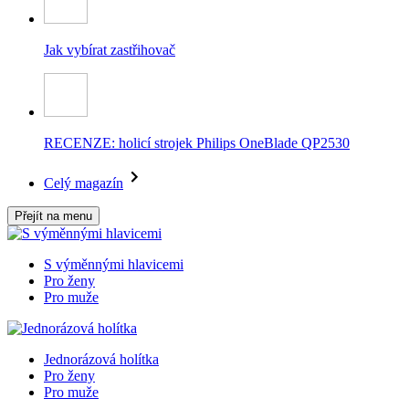
Jak vybírat zastřihovač
RECENZE: holicí strojek Philips OneBlade QP2530
Celý magazín
Přejít na menu
S výměnnými hlavicemi
Pro ženy
Pro muže
Jednorázová holítka
Pro ženy
Pro muže