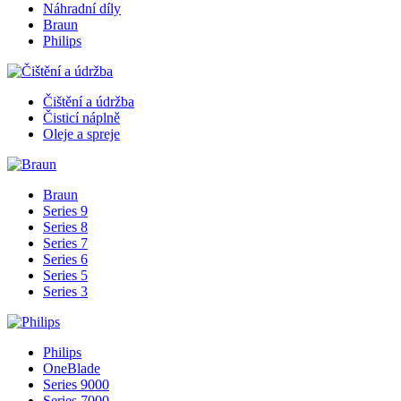
Náhradní díly
Braun
Philips
Čištění a údržba
Čisticí náplně
Oleje a spreje
Braun
Series 9
Series 8
Series 7
Series 6
Series 5
Series 3
Philips
OneBlade
Series 9000
Series 7000