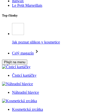
Italwax
Le Petit Marseillais
Top články
Jak poznat silikon v kosmetice
Celý magazín
Přejít na menu
Čisticí kartáčky
Náhradní hlavice
Kosmetická zrcátka