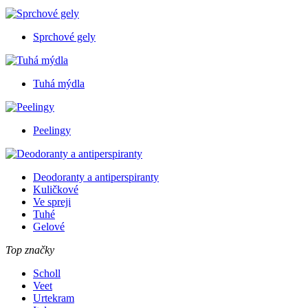
Sprchové gely
Tuhá mýdla
Peelingy
Deodoranty a antiperspiranty
Kuličkové
Ve spreji
Tuhé
Gelové
Top značky
Scholl
Veet
Urtekram