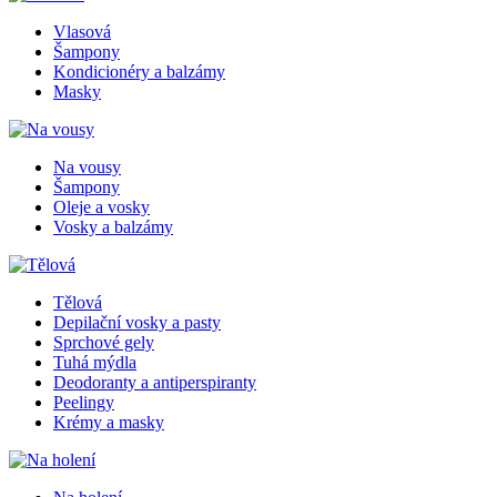
Vlasová
Šampony
Kondicionéry a balzámy
Masky
Na vousy
Šampony
Oleje a vosky
Vosky a balzámy
Tělová
Depilační vosky a pasty
Sprchové gely
Tuhá mýdla
Deodoranty a antiperspiranty
Peelingy
Krémy a masky