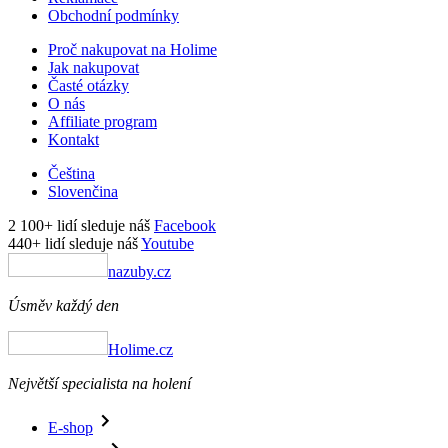
Obchodní podmínky
Proč nakupovat na Holime
Jak nakupovat
Časté otázky
O nás
Affiliate program
Kontakt
Čeština
Slovenčina
2 100+ lidí sleduje náš
Facebook
440+ lidí sleduje náš
Youtube
nazuby.cz
Úsměv každý den
Holime.cz
Největší specialista na holení
E-shop