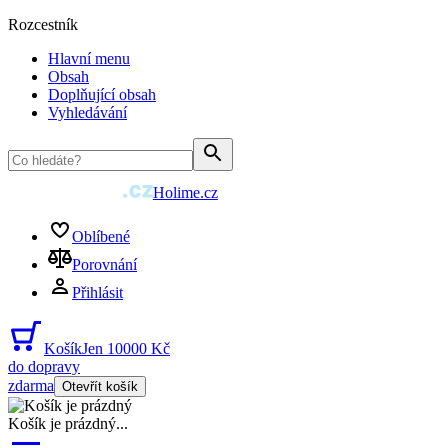
Rozcestník
Hlavní menu
Obsah
Doplňující obsah
Vyhledávání
Holime.cz
Oblíbené
Porovnání
Přihlásit
Košík
Jen 10000 Kč
do dopravy
zdarma
Otevřít košík
Košík je prázdný
...