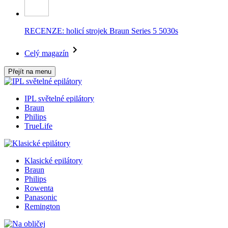
RECENZE: holicí strojek Braun Series 5 5030s
Celý magazín
Přejít na menu
IPL světelné epilátory
Braun
Philips
TrueLife
Klasické epilátory
Braun
Philips
Rowenta
Panasonic
Remington