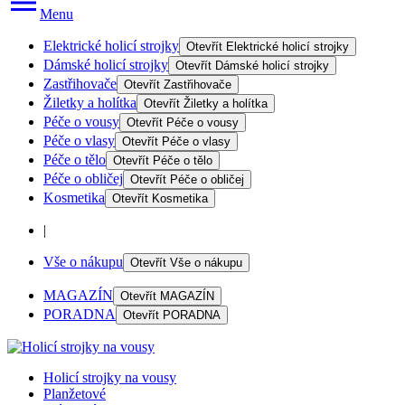
Menu
Elektrické holicí strojky
Otevřít
Elektrické holicí strojky
Dámské holicí strojky
Otevřít
Dámské holicí strojky
Zastřihovače
Otevřít
Zastřihovače
Žiletky a holítka
Otevřít
Žiletky a holítka
Péče o vousy
Otevřít
Péče o vousy
Péče o vlasy
Otevřít
Péče o vlasy
Péče o tělo
Otevřít
Péče o tělo
Péče o obličej
Otevřít
Péče o obličej
Kosmetika
Otevřít
Kosmetika
|
Vše o nákupu
Otevřít
Vše o nákupu
MAGAZÍN
Otevřít
MAGAZÍN
PORADNA
Otevřít
PORADNA
Holicí strojky na vousy
Planžetové