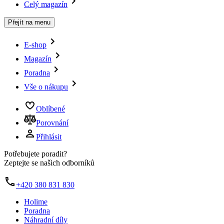
Celý magazín
Přejít na menu
E-shop
Magazín
Poradna
Vše o nákupu
Oblíbené
Porovnání
Přihlásit
Potřebujete poradit?
Zeptejte se našich odborníků
+420 380 831 830
Holime
Poradna
Náhradní díly