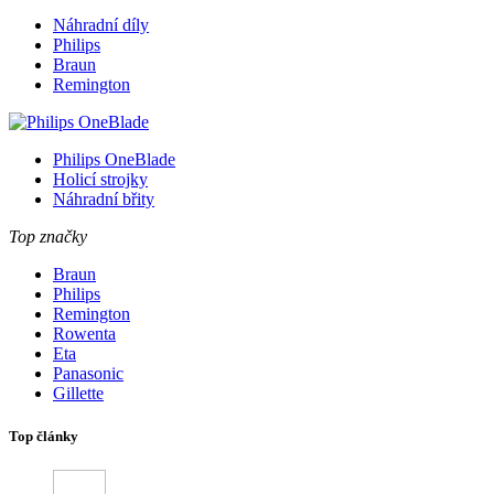
Náhradní díly
Philips
Braun
Remington
Philips OneBlade
Holicí strojky
Náhradní břity
Top značky
Braun
Philips
Remington
Rowenta
Eta
Panasonic
Gillette
Top články