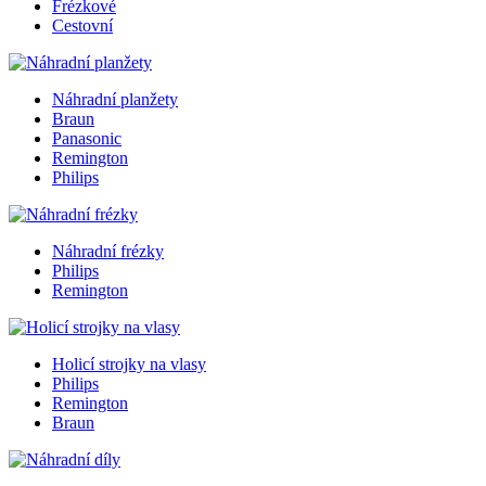
Frézkové
Cestovní
Náhradní planžety
Braun
Panasonic
Remington
Philips
Náhradní frézky
Philips
Remington
Holicí strojky na vlasy
Philips
Remington
Braun