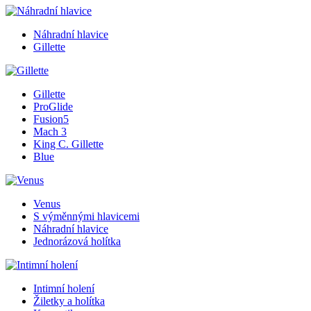
Náhradní hlavice
Gillette
Gillette
ProGlide
Fusion5
Mach 3
King C. Gillette
Blue
Venus
S výměnnými hlavicemi
Náhradní hlavice
Jednorázová holítka
Intimní holení
Žiletky a holítka