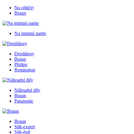
Na obličej
Braun
Na intimní partie
Depilátory
Braun
Philips
Remington
Náhradní díly
Braun
Panasonic
Braun
Silk-expert
Silk-épil