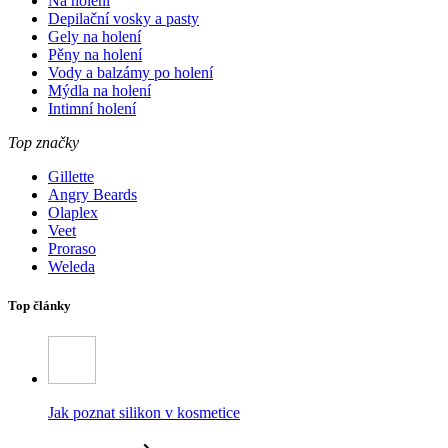
Na holení
Depilační vosky a pasty
Gely na holení
Pěny na holení
Vody a balzámy po holení
Mýdla na holení
Intimní holení
Top značky
Gillette
Angry Beards
Olaplex
Veet
Proraso
Weleda
Top články
Jak poznat silikon v kosmetice