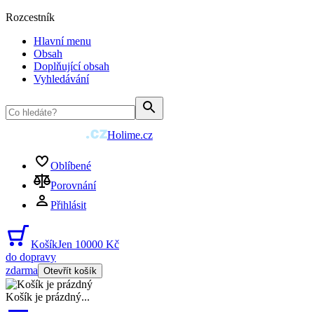
Rozcestník
Hlavní menu
Obsah
Doplňující obsah
Vyhledávání
Holime.cz
Oblíbené
Porovnání
Přihlásit
Košík
Jen 10000 Kč
do dopravy
zdarma
Otevřít košík
Košík je prázdný
...