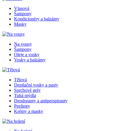
Vlasová
Šampony
Kondicionéry a balzámy
Masky
Na vousy
Šampony
Oleje a vosky
Vosky a balzámy
Tělová
Depilační vosky a pasty
Sprchové gely
Tuhá mýdla
Deodoranty a antiperspiranty
Peelingy
Krémy a masky