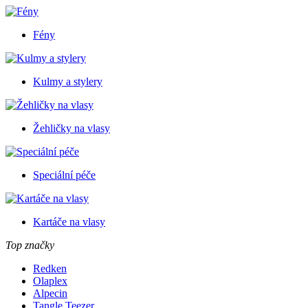
Fény
Kulmy a stylery
Žehličky na vlasy
Speciální péče
Kartáče na vlasy
Top značky
Redken
Olaplex
Alpecin
Tangle Teezer