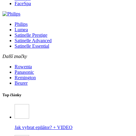
FaceSpa
Philips
Lumea
Satinelle Prestige
Satinelle Advanced
Satinelle Essential
Další značky
Rowenta
Panasonic
Remington
Beurer
Top články
Jak vybrat epilátor? + VIDEO