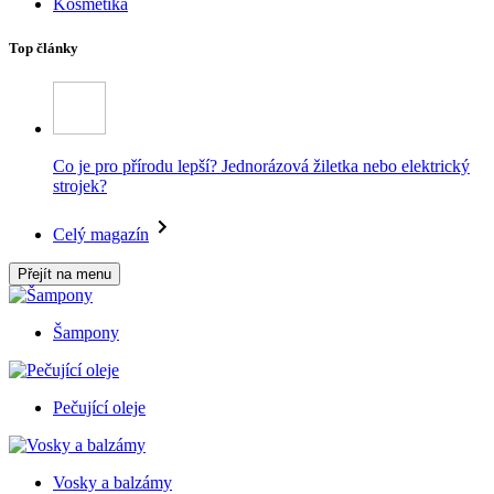
Kosmetika
Top články
Co je pro přírodu lepší? Jednorázová žiletka nebo elektrický
strojek?
Celý magazín
Přejít na menu
Šampony
Pečující oleje
Vosky a balzámy