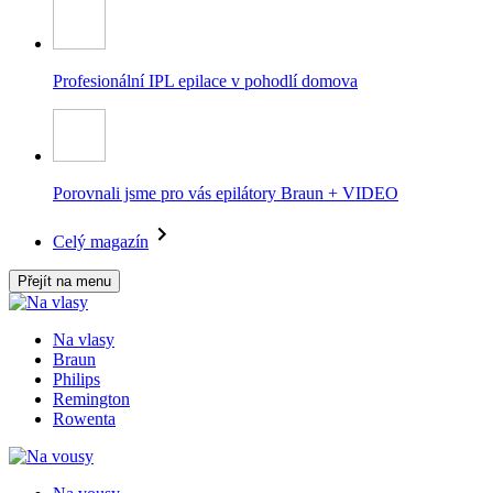
Profesionální IPL epilace v pohodlí domova
Porovnali jsme pro vás epilátory Braun + VIDEO
Celý magazín
Přejít na menu
Na vlasy
Braun
Philips
Remington
Rowenta