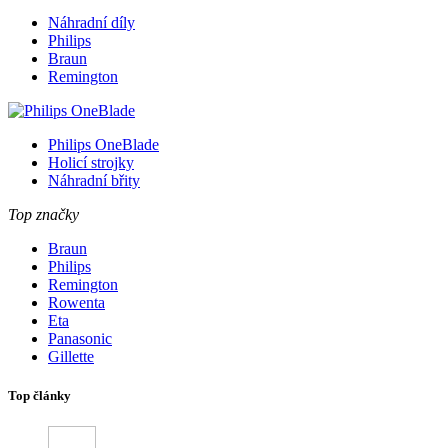
Náhradní díly
Philips
Braun
Remington
Philips OneBlade
Holicí strojky
Náhradní břity
Top značky
Braun
Philips
Remington
Rowenta
Eta
Panasonic
Gillette
Top články