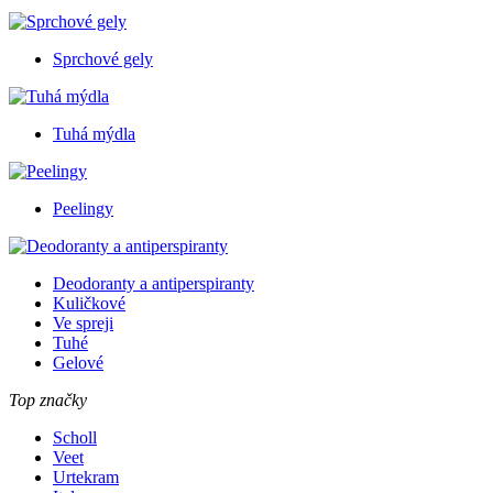
Sprchové gely
Tuhá mýdla
Peelingy
Deodoranty a antiperspiranty
Kuličkové
Ve spreji
Tuhé
Gelové
Top značky
Scholl
Veet
Urtekram