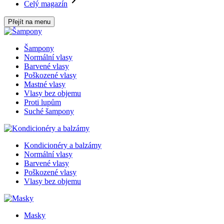
Celý magazín
Přejít na menu
Šampony
Normální vlasy
Barvené vlasy
Poškozené vlasy
Mastné vlasy
Vlasy bez objemu
Proti lupům
Suché šampony
Kondicionéry a balzámy
Normální vlasy
Barvené vlasy
Poškozené vlasy
Vlasy bez objemu
Masky