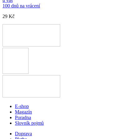
u vás
100 dnů na vrácení
29 Kč
E-shop
Magazín
Poradna
Slovník pojmů
Doprava