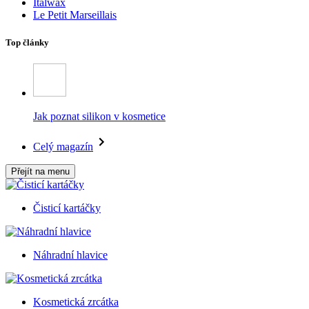
Italwax
Le Petit Marseillais
Top články
Jak poznat silikon v kosmetice
Celý magazín
Přejít na menu
Čisticí kartáčky
Náhradní hlavice
Kosmetická zrcátka