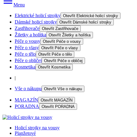
Menu
Elektrické holicí strojky
Otevřít
Elektrické holicí strojky
Dámské holicí strojky
Otevřít
Dámské holicí strojky
Zastřihovače
Otevřít
Zastřihovače
Žiletky a holítka
Otevřít
Žiletky a holítka
Péče o vousy
Otevřít
Péče o vousy
Péče o vlasy
Otevřít
Péče o vlasy
Péče o tělo
Otevřít
Péče o tělo
Péče o obličej
Otevřít
Péče o obličej
Kosmetika
Otevřít
Kosmetika
|
Vše o nákupu
Otevřít
Vše o nákupu
MAGAZÍN
Otevřít
MAGAZÍN
PORADNA
Otevřít
PORADNA
Holicí strojky na vousy
Planžetové