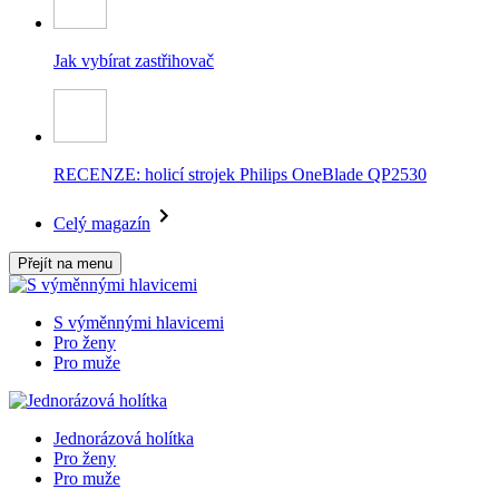
Jak vybírat zastřihovač
RECENZE: holicí strojek Philips OneBlade QP2530
Celý magazín
Přejít na menu
S výměnnými hlavicemi
Pro ženy
Pro muže
Jednorázová holítka
Pro ženy
Pro muže