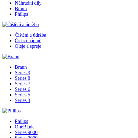
Náhradní díly
Braun
Philips
Čištění a údržba
Čisticí náplně
Oleje a spreje
Braun
Series 9
Series 8
Series 7
Series 6
Series 5
Series 3
Philips
OneBlade
Series 9000
Series 7000