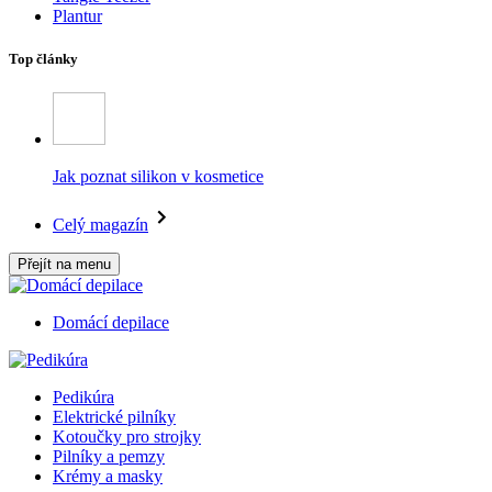
Plantur
Top články
Jak poznat silikon v kosmetice
Celý magazín
Přejít na menu
Domácí depilace
Pedikúra
Elektrické pilníky
Kotoučky pro strojky
Pilníky a pemzy
Krémy a masky