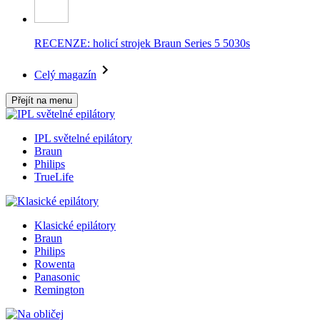
RECENZE: holicí strojek Braun Series 5 5030s
Celý magazín
Přejít na menu
IPL světelné epilátory
Braun
Philips
TrueLife
Klasické epilátory
Braun
Philips
Rowenta
Panasonic
Remington