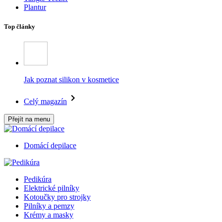
Plantur
Top články
Jak poznat silikon v kosmetice
Celý magazín
Přejít na menu
Domácí depilace
Pedikúra
Elektrické pilníky
Kotoučky pro strojky
Pilníky a pemzy
Krémy a masky