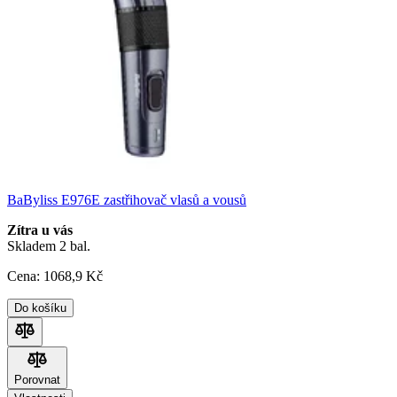
BaByliss E976E zastřihovač vlasů a vousů
Zítra u vás
Skladem 2 bal.
Cena:
1068
,9 Kč
Do košíku
Porovnat
Porovnat