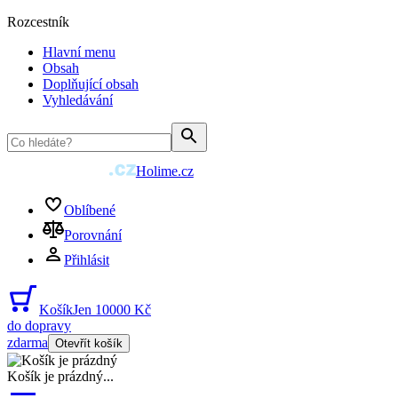
Rozcestník
Hlavní menu
Obsah
Doplňující obsah
Vyhledávání
Holime.cz
Oblíbené
Porovnání
Přihlásit
Košík
Jen 10000 Kč
do dopravy
zdarma
Otevřít košík
Košík je prázdný
...