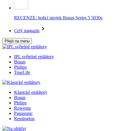
RECENZE: holicí strojek Braun Series 5 5030s
Celý magazín
Přejít na menu
IPL světelné epilátory
Braun
Philips
TrueLife
Klasické epilátory
Braun
Philips
Rowenta
Panasonic
Remington