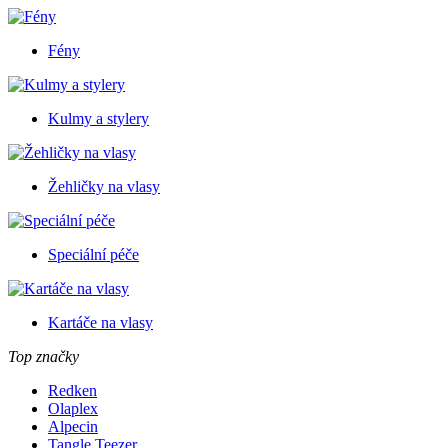
Fény
Kulmy a stylery
Žehličky na vlasy
Speciální péče
Kartáče na vlasy
Top značky
Redken
Olaplex
Alpecin
Tangle Teezer