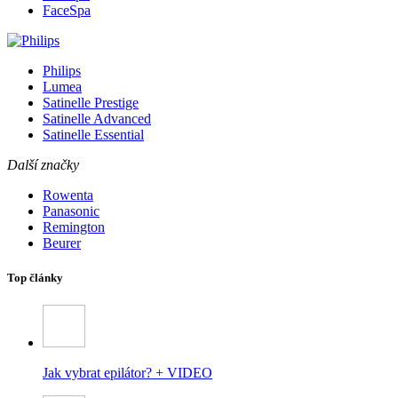
FaceSpa
Philips
Lumea
Satinelle Prestige
Satinelle Advanced
Satinelle Essential
Další značky
Rowenta
Panasonic
Remington
Beurer
Top články
Jak vybrat epilátor? + VIDEO