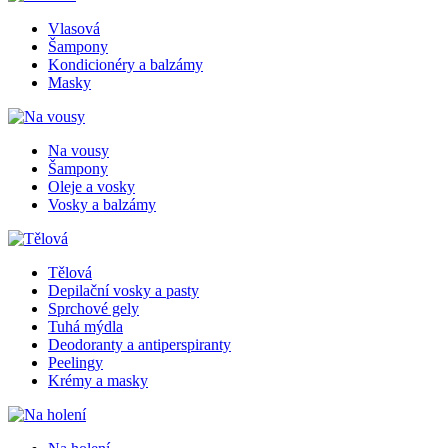
Vlasová
Šampony
Kondicionéry a balzámy
Masky
Na vousy
Šampony
Oleje a vosky
Vosky a balzámy
Tělová
Depilační vosky a pasty
Sprchové gely
Tuhá mýdla
Deodoranty a antiperspiranty
Peelingy
Krémy a masky