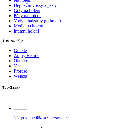
Na holení
Depilační vosky a pasty
Gely na holení
Pěny na holení
Vody a balzámy po holení
Mýdla na holení
Intimní holení
Top značky
Gillette
Angry Beards
Olaplex
Veet
Proraso
Weleda
Top články
Jak poznat silikon v kosmetice