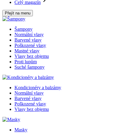
Celý magazín
Přejít na menu
Šampony
Normální vlasy
Barvené vlasy
Poškozené vlasy
Mastné vlasy
Vlasy bez objemu
Proti lupům
Suché šampony
Kondicionéry a balzámy
Normální vlasy
Barvené vlasy
Poškozené vlasy
Vlasy bez objemu
Masky