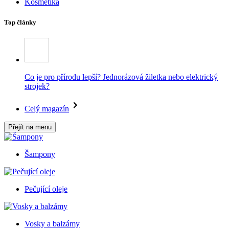
Kosmetika
Top články
Co je pro přírodu lepší? Jednorázová žiletka nebo elektrický
strojek?
Celý magazín
Přejít na menu
Šampony
Pečující oleje
Vosky a balzámy