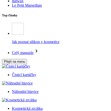
Italwax
Le Petit Marseillais
Top články
Jak poznat silikon v kosmetice
Celý magazín
Přejít na menu
Čisticí kartáčky
Náhradní hlavice
Kosmetická zrcátka