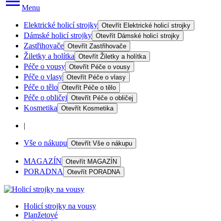
Menu
Elektrické holicí strojky
Otevřít
Elektrické holicí strojky
Dámské holicí strojky
Otevřít
Dámské holicí strojky
Zastřihovače
Otevřít
Zastřihovače
Žiletky a holítka
Otevřít
Žiletky a holítka
Péče o vousy
Otevřít
Péče o vousy
Péče o vlasy
Otevřít
Péče o vlasy
Péče o tělo
Otevřít
Péče o tělo
Péče o obličej
Otevřít
Péče o obličej
Kosmetika
Otevřít
Kosmetika
|
Vše o nákupu
Otevřít
Vše o nákupu
MAGAZÍN
Otevřít
MAGAZÍN
PORADNA
Otevřít
PORADNA
Holicí strojky na vousy
Planžetové