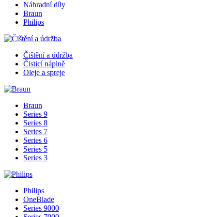
Náhradní díly
Braun
Philips
Čištění a údržba
Čisticí náplně
Oleje a spreje
Braun
Series 9
Series 8
Series 7
Series 6
Series 5
Series 3
Philips
OneBlade
Series 9000
Series 7000