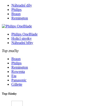
Náhradní díly
Philips
Braun
Remington
Philips OneBlade
Holicí strojky
Náhradní břity
Top značky
Braun
Philips
Remington
Rowenta
Eta
Panasonic
Gillette
Top články