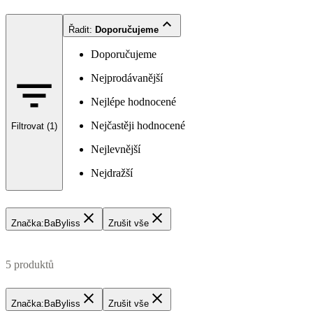
Řadit
:
Doporučujeme
Doporučujeme
Nejprodávanější
Nejlépe hodnocené
Nejčastěji hodnocené
Filtrovat (1)
Nejlevnější
Nejdražší
Značka
:
BaByliss
Zrušit vše
5 produktů
Značka
:
BaByliss
Zrušit vše