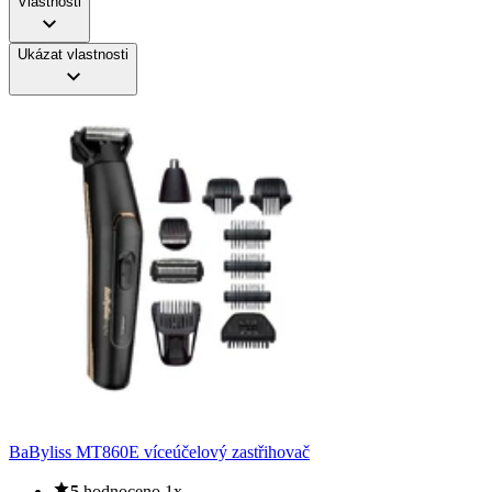
Vlastnosti
Ukázat vlastnosti
BaByliss MT860E víceúčelový zastřihovač
5
hodnoceno 1x