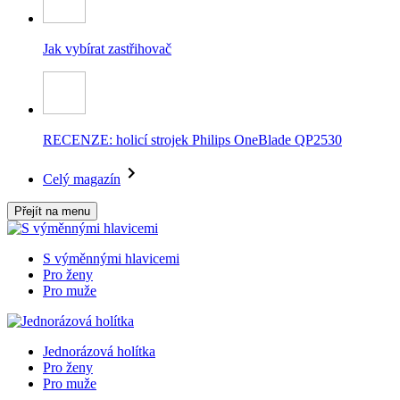
Jak vybírat zastřihovač
RECENZE: holicí strojek Philips OneBlade QP2530
Celý magazín
Přejít na menu
S výměnnými hlavicemi
Pro ženy
Pro muže
Jednorázová holítka
Pro ženy
Pro muže