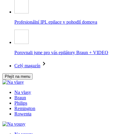
Profesionální IPL epilace v pohodlí domova
Porovnali jsme pro vás epilátory Braun + VIDEO
Celý magazín
Přejít na menu
Na vlasy
Braun
Philips
Remington
Rowenta