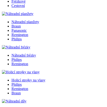
Frézkové
Cestovní
Náhradní planžety
Braun
Panasonic
Remington
Philips
Náhradní frézky
Philips
Remington
Holicí strojky na vlasy
Philips
Remington
Braun