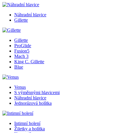
Náhradní hlavice
Gillette
Gillette
ProGlide
Fusion5
Mach 3
King C. Gillette
Blue
Venus
S výměnnými hlavicemi
Náhradní hlavice
Jednorázová holítka
Intimní holení
Žiletky a holítka