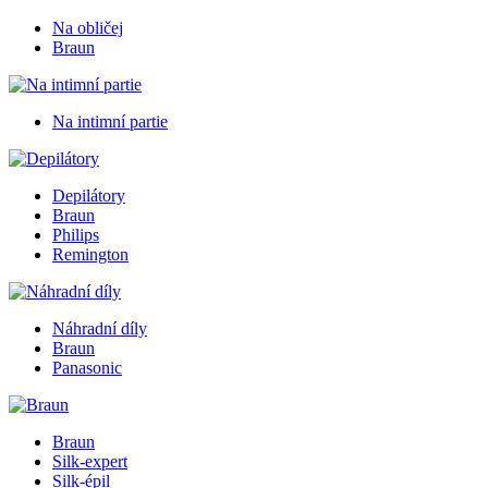
Na obličej
Braun
Na intimní partie
Depilátory
Braun
Philips
Remington
Náhradní díly
Braun
Panasonic
Braun
Silk-expert
Silk-épil