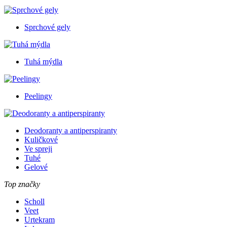
Sprchové gely
Tuhá mýdla
Peelingy
Deodoranty a antiperspiranty
Kuličkové
Ve spreji
Tuhé
Gelové
Top značky
Scholl
Veet
Urtekram