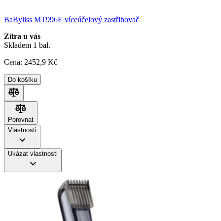
BaByliss MT996E víceúčelový zastřihovač
Zítra u vás
Skladem 1 bal.
Cena:
2452
,9 Kč
Do košíku
Porovnat
Porovnat
Vlastnosti
Ukázat vlastnosti