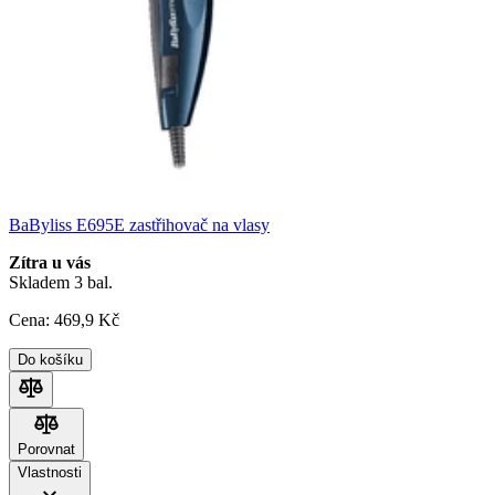
BaByliss E695E zastřihovač na vlasy
Zítra u vás
Skladem 3 bal.
Cena:
469
,9 Kč
Do košíku
Porovnat
Porovnat
Vlastnosti