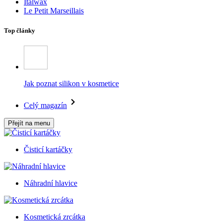
Italwax
Le Petit Marseillais
Top články
Jak poznat silikon v kosmetice
Celý magazín
Přejít na menu
Čisticí kartáčky
Náhradní hlavice
Kosmetická zrcátka