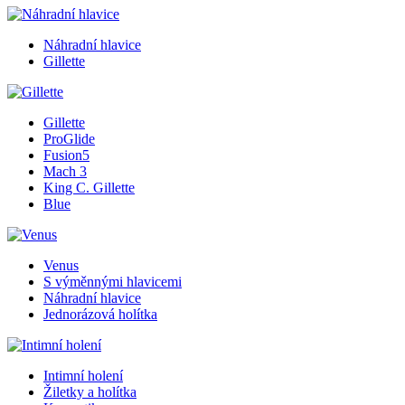
Náhradní hlavice
Gillette
Gillette
ProGlide
Fusion5
Mach 3
King C. Gillette
Blue
Venus
S výměnnými hlavicemi
Náhradní hlavice
Jednorázová holítka
Intimní holení
Žiletky a holítka