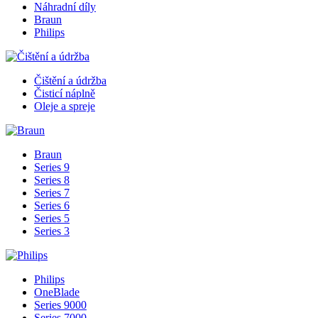
Náhradní díly
Braun
Philips
Čištění a údržba
Čisticí náplně
Oleje a spreje
Braun
Series 9
Series 8
Series 7
Series 6
Series 5
Series 3
Philips
OneBlade
Series 9000
Series 7000