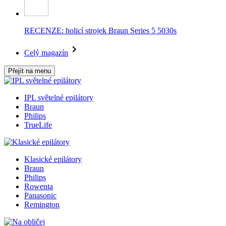
RECENZE: holicí strojek Braun Series 5 5030s
Celý magazín
Přejít na menu
IPL světelné epilátory
Braun
Philips
TrueLife
Klasické epilátory
Braun
Philips
Rowenta
Panasonic
Remington