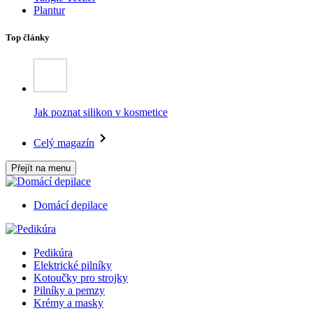
Plantur
Top články
Jak poznat silikon v kosmetice
Celý magazín
Přejít na menu
Domácí depilace
Pedikúra
Elektrické pilníky
Kotoučky pro strojky
Pilníky a pemzy
Krémy a masky