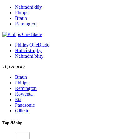
Náhradní díly
Philips
Braun
Remington
Philips OneBlade
Holicí strojky
Náhradní břity
Top značky
Braun
Philips
Remington
Rowenta
Eta
Panasonic
Gillette
Top články