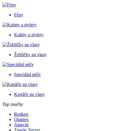
Fény
Kulmy a stylery
Žehličky na vlasy
Speciální péče
Kartáče na vlasy
Top značky
Redken
Olaplex
Alpecin
Tangle Teezer