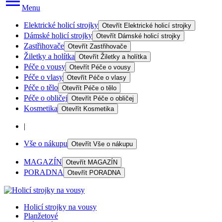
Menu
Elektrické holicí strojky
Otevřít
Elektrické holicí strojky
Dámské holicí strojky
Otevřít
Dámské holicí strojky
Zastřihovače
Otevřít
Zastřihovače
Žiletky a holítka
Otevřít
Žiletky a holítka
Péče o vousy
Otevřít
Péče o vousy
Péče o vlasy
Otevřít
Péče o vlasy
Péče o tělo
Otevřít
Péče o tělo
Péče o obličej
Otevřít
Péče o obličej
Kosmetika
Otevřít
Kosmetika
|
Vše o nákupu
Otevřít
Vše o nákupu
MAGAZÍN
Otevřít
MAGAZÍN
PORADNA
Otevřít
PORADNA
Holicí strojky na vousy
Planžetové