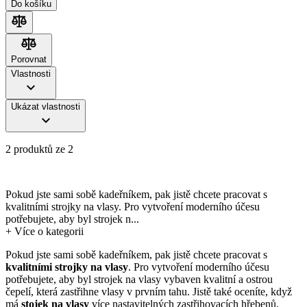
Do košíku
Porovnat
Porovnat
Vlastnosti
Ukázat vlastnosti
2 produktů ze 2
Pokud jste sami sobě kadeřníkem, pak jistě chcete pracovat s
kvalitními strojky na vlasy. Pro vytvoření moderního účesu
potřebujete, aby byl strojek n...
+
Více o kategorii
Pokud jste sami sobě kadeřníkem, pak jistě chcete pracovat s
kvalitními strojky na vlasy
. Pro vytvoření moderního účesu
potřebujete, aby byl strojek na vlasy vybaven kvalitní a ostrou
čepelí, která zastřihne vlasy v prvním tahu. Jistě také oceníte, když
má
stojek na vlasy
více nastavitelných zastřihovacích hřebenů,