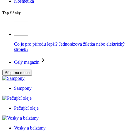
Kosmetika
Top články
Co je pro přírodu lepší? Jednorázová žiletka nebo elektrický
strojek?
Celý magazín
Přejít na menu
Šampony
Pečující oleje
Vosky a balzámy