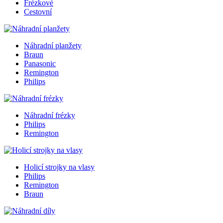
Frézkové
Cestovní
Náhradní planžety
Braun
Panasonic
Remington
Philips
Náhradní frézky
Philips
Remington
Holicí strojky na vlasy
Philips
Remington
Braun