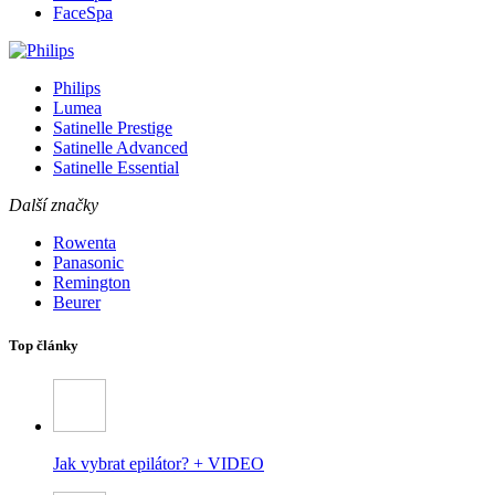
FaceSpa
Philips
Lumea
Satinelle Prestige
Satinelle Advanced
Satinelle Essential
Další značky
Rowenta
Panasonic
Remington
Beurer
Top články
Jak vybrat epilátor? + VIDEO