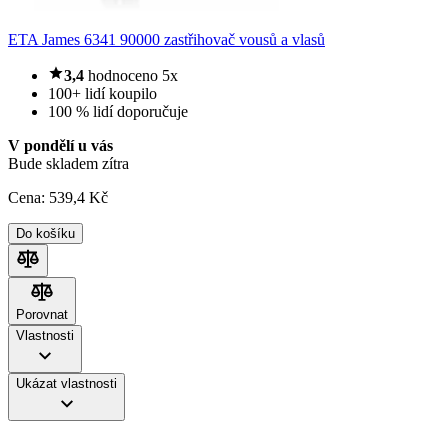
ETA James 6341 90000 zastřihovač vousů a vlasů
3,4
hodnoceno 5x
100+ lidí koupilo
100 % lidí doporučuje
V pondělí u vás
Bude skladem zítra
Cena:
539
,4 Kč
Do košíku
Porovnat
Porovnat
Vlastnosti
Ukázat vlastnosti