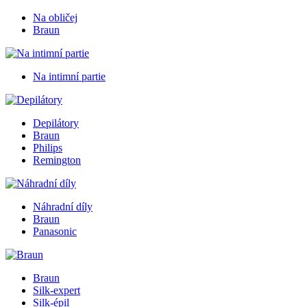
Na obličej
Braun
Na intimní partie
Depilátory
Braun
Philips
Remington
Náhradní díly
Braun
Panasonic
Braun
Silk-expert
Silk-épil