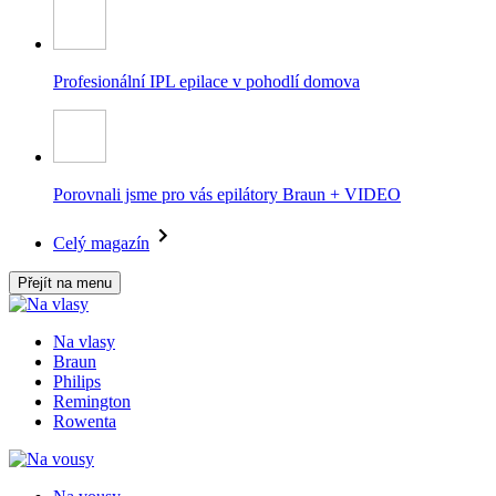
Profesionální IPL epilace v pohodlí domova
Porovnali jsme pro vás epilátory Braun + VIDEO
Celý magazín
Přejít na menu
Na vlasy
Braun
Philips
Remington
Rowenta