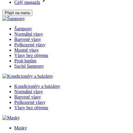
Celý magazín
Přejít na menu
Šampony
Normální vlasy
Barvené vlasy
Poškozené vlasy
Mastné vlasy
Vlasy bez objemu
Proti lupům
Suché šampony
Kondicionéry a balzámy
Normální vlasy
Barvené vlasy
Poškozené vlasy
Vlasy bez objemu
Masky