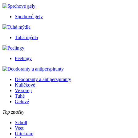
Sprchové gely
Tuhá mýdla
Peelingy
Deodoranty a antiperspiranty
Kuličkové
Ve spreji
Tuhé
Gelové
Top značky
Scholl
Veet
Urtekram