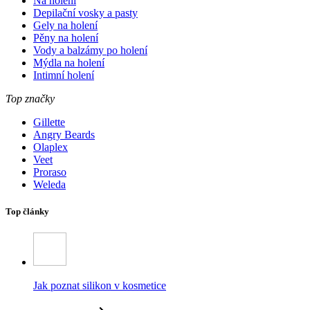
Na holení
Depilační vosky a pasty
Gely na holení
Pěny na holení
Vody a balzámy po holení
Mýdla na holení
Intimní holení
Top značky
Gillette
Angry Beards
Olaplex
Veet
Proraso
Weleda
Top články
Jak poznat silikon v kosmetice