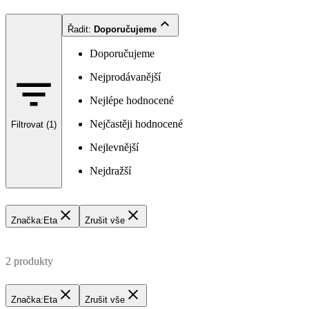
Řadit
:
Doporučujeme
Doporučujeme
Nejprodávanější
Nejlépe hodnocené
Nejčastěji hodnocené
Filtrovat (1)
Nejlevnější
Nejdražší
Značka
:
Eta
Zrušit vše
2 produkty
Značka
:
Eta
Zrušit vše