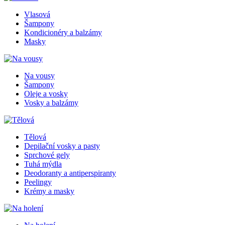
Vlasová
Šampony
Kondicionéry a balzámy
Masky
Na vousy
Šampony
Oleje a vosky
Vosky a balzámy
Tělová
Depilační vosky a pasty
Sprchové gely
Tuhá mýdla
Deodoranty a antiperspiranty
Peelingy
Krémy a masky