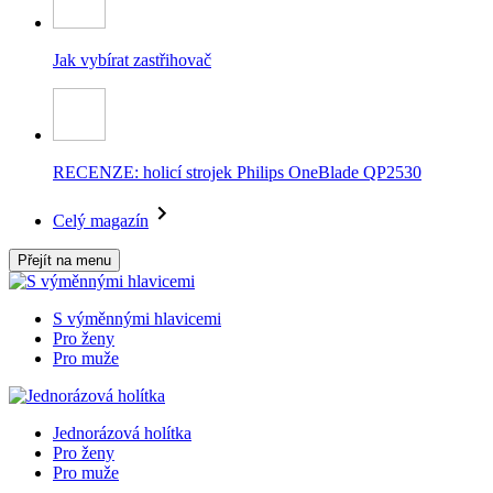
Jak vybírat zastřihovač
RECENZE: holicí strojek Philips OneBlade QP2530
Celý magazín
Přejít na menu
S výměnnými hlavicemi
Pro ženy
Pro muže
Jednorázová holítka
Pro ženy
Pro muže