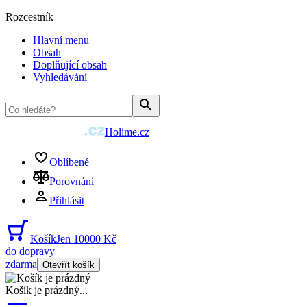
Rozcestník
Hlavní menu
Obsah
Doplňující obsah
Vyhledávání
Holime.cz
Oblíbené
Porovnání
Přihlásit
Košík
Jen 10000 Kč
do dopravy
zdarma
Otevřít košík
Košík je prázdný
...