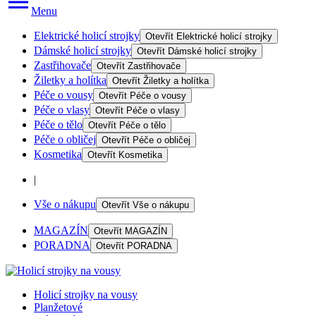
Menu
Elektrické holicí strojky
Otevřít
Elektrické holicí strojky
Dámské holicí strojky
Otevřít
Dámské holicí strojky
Zastřihovače
Otevřít
Zastřihovače
Žiletky a holítka
Otevřít
Žiletky a holítka
Péče o vousy
Otevřít
Péče o vousy
Péče o vlasy
Otevřít
Péče o vlasy
Péče o tělo
Otevřít
Péče o tělo
Péče o obličej
Otevřít
Péče o obličej
Kosmetika
Otevřít
Kosmetika
|
Vše o nákupu
Otevřít
Vše o nákupu
MAGAZÍN
Otevřít
MAGAZÍN
PORADNA
Otevřít
PORADNA
Holicí strojky na vousy
Planžetové