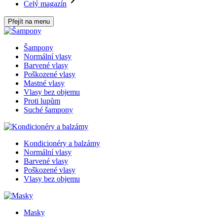
Celý magazín
Přejít na menu
Šampony
Normální vlasy
Barvené vlasy
Poškozené vlasy
Mastné vlasy
Vlasy bez objemu
Proti lupům
Suché šampony
Kondicionéry a balzámy
Normální vlasy
Barvené vlasy
Poškozené vlasy
Vlasy bez objemu
Masky