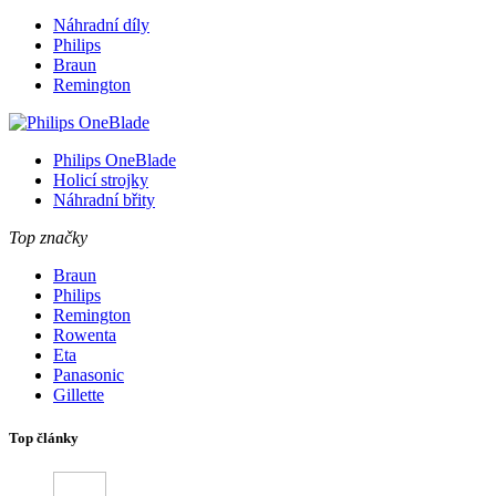
Náhradní díly
Philips
Braun
Remington
Philips OneBlade
Holicí strojky
Náhradní břity
Top značky
Braun
Philips
Remington
Rowenta
Eta
Panasonic
Gillette
Top články