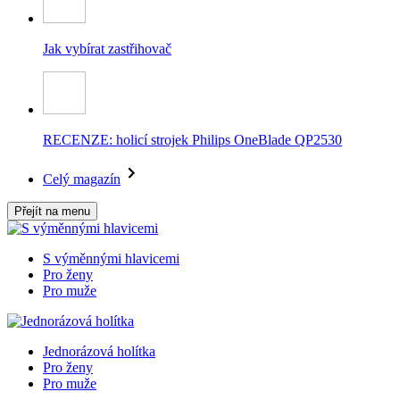
Jak vybírat zastřihovač
RECENZE: holicí strojek Philips OneBlade QP2530
Celý magazín
Přejít na menu
S výměnnými hlavicemi
Pro ženy
Pro muže
Jednorázová holítka
Pro ženy
Pro muže