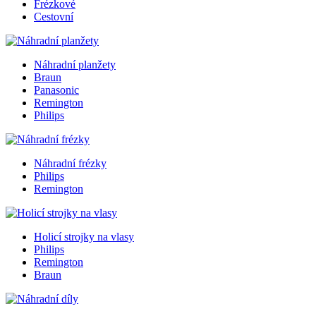
Frézkové
Cestovní
Náhradní planžety
Braun
Panasonic
Remington
Philips
Náhradní frézky
Philips
Remington
Holicí strojky na vlasy
Philips
Remington
Braun