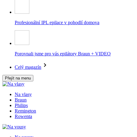
Profesionální IPL epilace v pohodlí domova
Porovnali jsme pro vás epilátory Braun + VIDEO
Celý magazín
Přejít na menu
Na vlasy
Braun
Philips
Remington
Rowenta