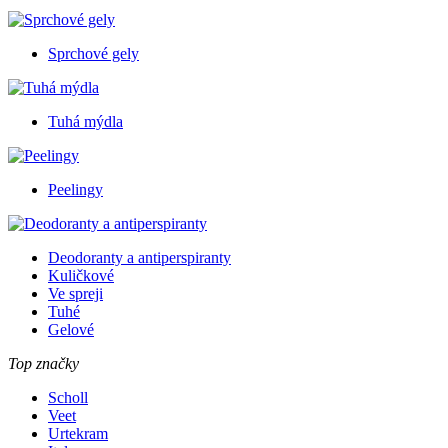
Sprchové gely
Tuhá mýdla
Peelingy
Deodoranty a antiperspiranty
Kuličkové
Ve spreji
Tuhé
Gelové
Top značky
Scholl
Veet
Urtekram