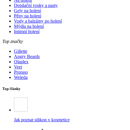
Na holení
Depilační vosky a pasty
Gely na holení
Pěny na holení
Vody a balzámy po holení
Mýdla na holení
Intimní holení
Top značky
Gillette
Angry Beards
Olaplex
Veet
Proraso
Weleda
Top články
Jak poznat silikon v kosmetice