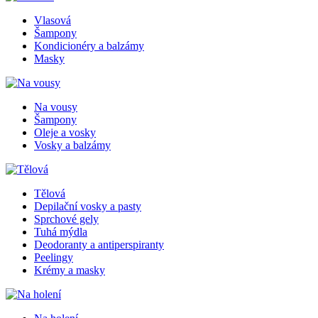
Vlasová
Šampony
Kondicionéry a balzámy
Masky
Na vousy
Šampony
Oleje a vosky
Vosky a balzámy
Tělová
Depilační vosky a pasty
Sprchové gely
Tuhá mýdla
Deodoranty a antiperspiranty
Peelingy
Krémy a masky