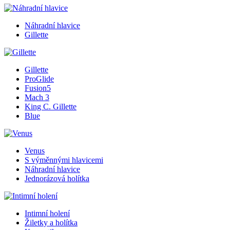
Náhradní hlavice
Gillette
Gillette
ProGlide
Fusion5
Mach 3
King C. Gillette
Blue
Venus
S výměnnými hlavicemi
Náhradní hlavice
Jednorázová holítka
Intimní holení
Žiletky a holítka