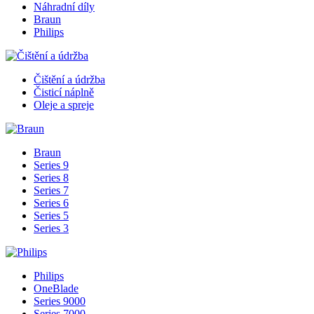
Náhradní díly
Braun
Philips
Čištění a údržba
Čisticí náplně
Oleje a spreje
Braun
Series 9
Series 8
Series 7
Series 6
Series 5
Series 3
Philips
OneBlade
Series 9000
Series 7000