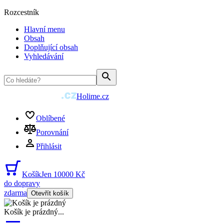
Rozcestník
Hlavní menu
Obsah
Doplňující obsah
Vyhledávání
Holime.cz
Oblíbené
Porovnání
Přihlásit
Košík
Jen 10000 Kč
do dopravy
zdarma
Otevřít košík
Košík je prázdný
...