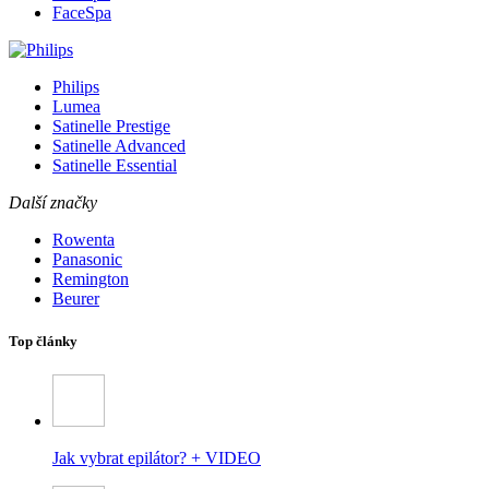
FaceSpa
Philips
Lumea
Satinelle Prestige
Satinelle Advanced
Satinelle Essential
Další značky
Rowenta
Panasonic
Remington
Beurer
Top články
Jak vybrat epilátor? + VIDEO