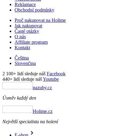
Reklamace
Obchodní podmínky
Proč nakupovat na Holime
Jak nakupovat
Časté otázky
O nás
Affiliate program
Kontakt
Čeština
Slovenčina
2 100+ lidí sleduje náš
Facebook
440+ lidí sleduje náš
Youtube
nazuby.cz
Úsměv každý den
Holime.cz
Největší specialista na holení
E-shop