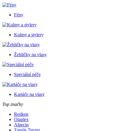
Fény
Kulmy a stylery
Žehličky na vlasy
Speciální péče
Kartáče na vlasy
Top značky
Redken
Olaplex
Alpecin
Tangle Teezer