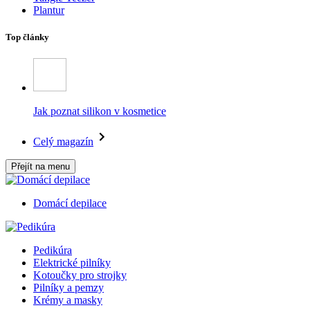
Plantur
Top články
Jak poznat silikon v kosmetice
Celý magazín
Přejít na menu
Domácí depilace
Pedikúra
Elektrické pilníky
Kotoučky pro strojky
Pilníky a pemzy
Krémy a masky