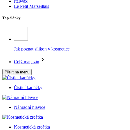
Italwax
Le Petit Marseillais
Top články
Jak poznat silikon v kosmetice
Celý magazín
Přejít na menu
Čisticí kartáčky
Náhradní hlavice
Kosmetická zrcátka