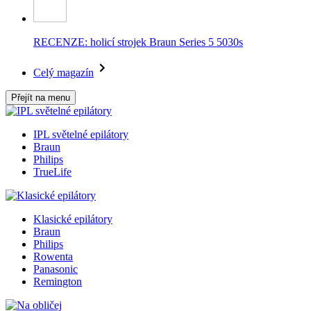
RECENZE: holicí strojek Braun Series 5 5030s
Celý magazín
Přejít na menu
IPL světelné epilátory
Braun
Philips
TrueLife
Klasické epilátory
Braun
Philips
Rowenta
Panasonic
Remington