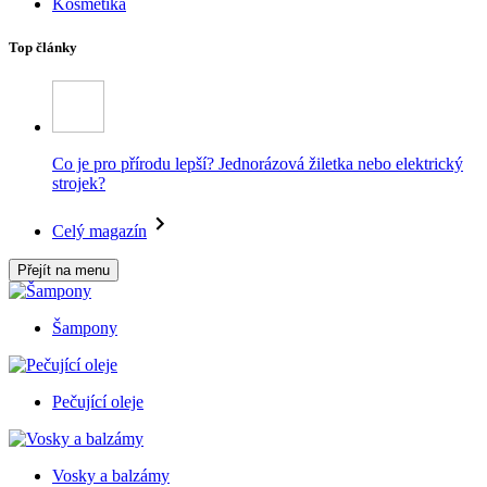
Kosmetika
Top články
Co je pro přírodu lepší? Jednorázová žiletka nebo elektrický
strojek?
Celý magazín
Přejít na menu
Šampony
Pečující oleje
Vosky a balzámy