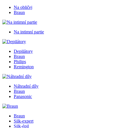
Na obličej
Braun
Na intimní partie
Depilátory
Braun
Philips
Remington
Náhradní díly
Braun
Panasonic
Braun
Silk-expert
Silk-épil