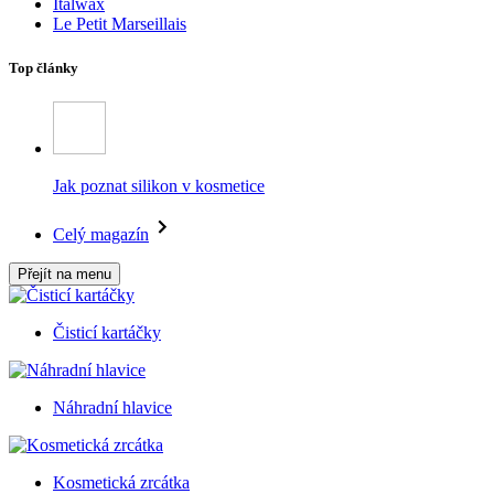
Italwax
Le Petit Marseillais
Top články
Jak poznat silikon v kosmetice
Celý magazín
Přejít na menu
Čisticí kartáčky
Náhradní hlavice
Kosmetická zrcátka