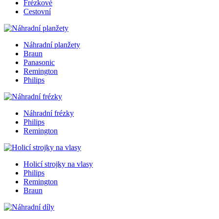
Frézkové
Cestovní
Náhradní planžety
Braun
Panasonic
Remington
Philips
Náhradní frézky
Philips
Remington
Holicí strojky na vlasy
Philips
Remington
Braun