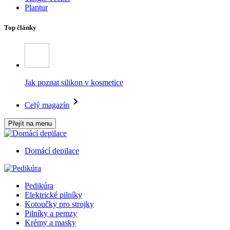
Plantur
Top články
Jak poznat silikon v kosmetice
Celý magazín
Přejít na menu
Domácí depilace
Pedikúra
Elektrické pilníky
Kotoučky pro strojky
Pilníky a pemzy
Krémy a masky