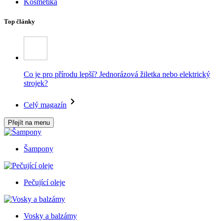
Kosmetika
Top články
Co je pro přírodu lepší? Jednorázová žiletka nebo elektrický
strojek?
Celý magazín
Přejít na menu
Šampony
Pečující oleje
Vosky a balzámy