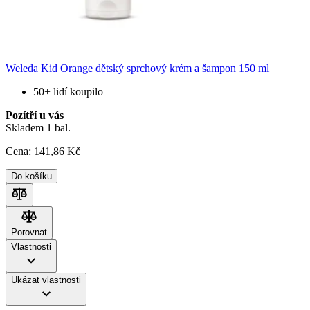
Weleda Kid Orange dětský sprchový krém a šampon 150 ml
50+ lidí koupilo
Pozítří u vás
Skladem 1 bal.
Cena:
141
,86 Kč
Do košíku
Porovnat
Porovnat
Vlastnosti
Ukázat vlastnosti