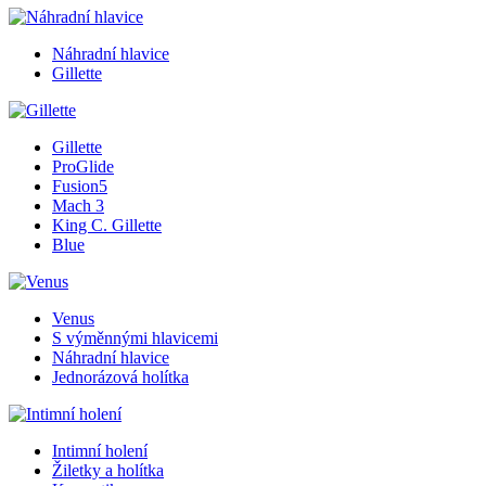
Náhradní hlavice
Gillette
Gillette
ProGlide
Fusion5
Mach 3
King C. Gillette
Blue
Venus
S výměnnými hlavicemi
Náhradní hlavice
Jednorázová holítka
Intimní holení
Žiletky a holítka