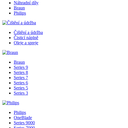
Náhradní díly
Braun
Philips
Čištění a údržba
Čisticí náplně
Oleje a spreje
Braun
Series 9
Series 8
Series 7
Series 6
Series 5
Series 3
Philips
OneBlade
Series 9000
Series 7000