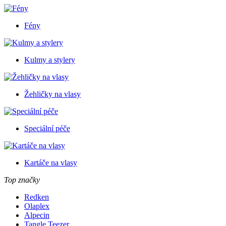
Fény
Kulmy a stylery
Žehličky na vlasy
Speciální péče
Kartáče na vlasy
Top značky
Redken
Olaplex
Alpecin
Tangle Teezer