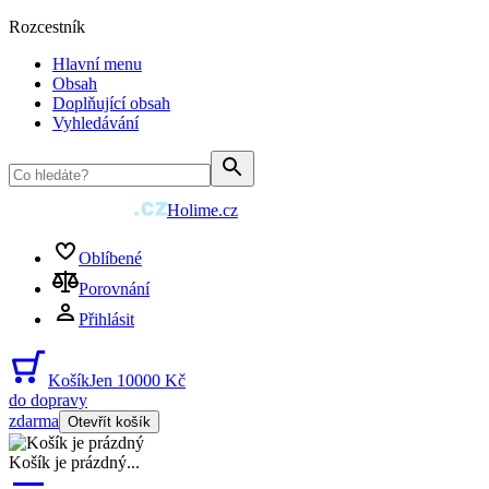
Rozcestník
Hlavní menu
Obsah
Doplňující obsah
Vyhledávání
Holime.cz
Oblíbené
Porovnání
Přihlásit
Košík
Jen 10000 Kč
do dopravy
zdarma
Otevřít košík
Košík je prázdný
...