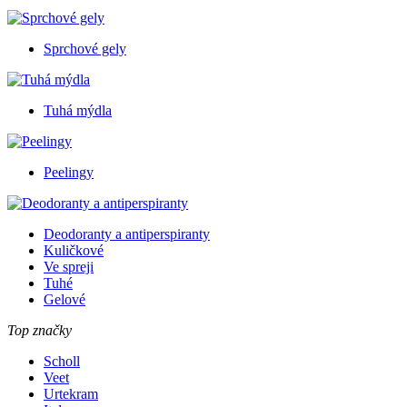
Sprchové gely
Tuhá mýdla
Peelingy
Deodoranty a antiperspiranty
Kuličkové
Ve spreji
Tuhé
Gelové
Top značky
Scholl
Veet
Urtekram