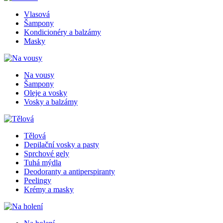
Vlasová
Šampony
Kondicionéry a balzámy
Masky
Na vousy
Šampony
Oleje a vosky
Vosky a balzámy
Tělová
Depilační vosky a pasty
Sprchové gely
Tuhá mýdla
Deodoranty a antiperspiranty
Peelingy
Krémy a masky