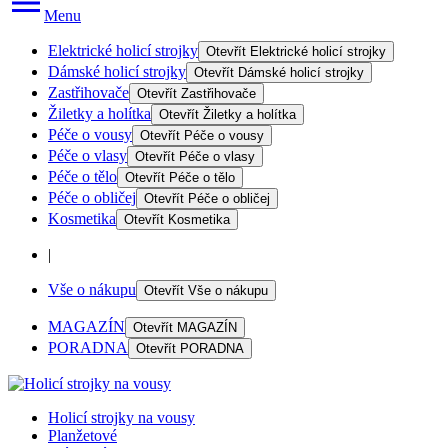
Menu
Elektrické holicí strojky
Otevřít
Elektrické holicí strojky
Dámské holicí strojky
Otevřít
Dámské holicí strojky
Zastřihovače
Otevřít
Zastřihovače
Žiletky a holítka
Otevřít
Žiletky a holítka
Péče o vousy
Otevřít
Péče o vousy
Péče o vlasy
Otevřít
Péče o vlasy
Péče o tělo
Otevřít
Péče o tělo
Péče o obličej
Otevřít
Péče o obličej
Kosmetika
Otevřít
Kosmetika
|
Vše o nákupu
Otevřít
Vše o nákupu
MAGAZÍN
Otevřít
MAGAZÍN
PORADNA
Otevřít
PORADNA
Holicí strojky na vousy
Planžetové