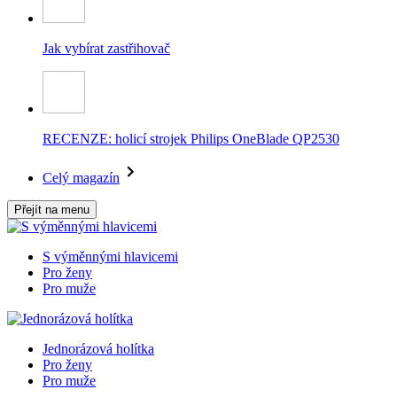
Jak vybírat zastřihovač
RECENZE: holicí strojek Philips OneBlade QP2530
Celý magazín
Přejít na menu
S výměnnými hlavicemi
Pro ženy
Pro muže
Jednorázová holítka
Pro ženy
Pro muže