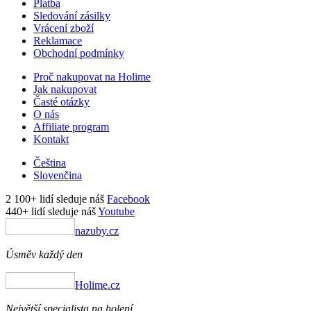
Platba
Sledování zásilky
Vrácení zboží
Reklamace
Obchodní podmínky
Proč nakupovat na Holime
Jak nakupovat
Časté otázky
O nás
Affiliate program
Kontakt
Čeština
Slovenčina
2 100+ lidí sleduje náš
Facebook
440+ lidí sleduje náš
Youtube
nazuby.cz
Úsměv každý den
Holime.cz
Největší specialista na holení