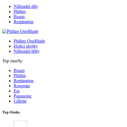
Náhradní díly
Philips
Braun
Remington
Philips OneBlade
Holicí strojky
Náhradní břity
Top značky
Braun
Philips
Remington
Rowenta
Eta
Panasonic
Gillette
Top články