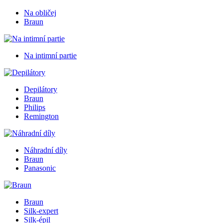
Na obličej
Braun
Na intimní partie
Depilátory
Braun
Philips
Remington
Náhradní díly
Braun
Panasonic
Braun
Silk-expert
Silk-épil