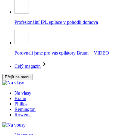
Profesionální IPL epilace v pohodlí domova
Porovnali jsme pro vás epilátory Braun + VIDEO
Celý magazín
Přejít na menu
Na vlasy
Braun
Philips
Remington
Rowenta