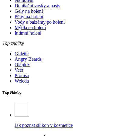
Na holení
Depilační vosky a pasty
Gely na holení
Pěny na holení
Vody a balzámy po holení
Mýdla na holení
Intimní holení
Top značky
Gillette
Angry Beards
Olaplex
Veet
Proraso
Weleda
Top články
Jak poznat silikon v kosmetice