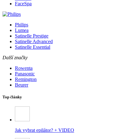
FaceSpa
Philips
Lumea
Satinelle Prestige
Satinelle Advanced
Satinelle Essential
Další značky
Rowenta
Panasonic
Remington
Beurer
Top články
Jak vybrat epilátor? + VIDEO