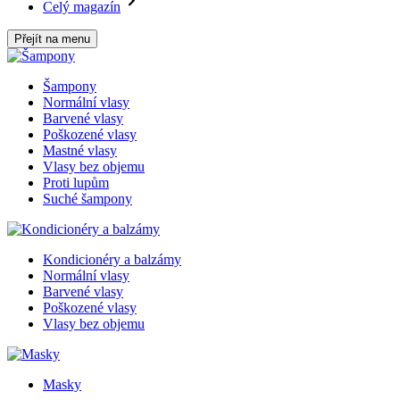
Celý magazín
Přejít na menu
Šampony
Normální vlasy
Barvené vlasy
Poškozené vlasy
Mastné vlasy
Vlasy bez objemu
Proti lupům
Suché šampony
Kondicionéry a balzámy
Normální vlasy
Barvené vlasy
Poškozené vlasy
Vlasy bez objemu
Masky