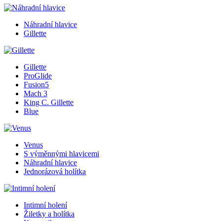
Náhradní hlavice
Gillette
Gillette
ProGlide
Fusion5
Mach 3
King C. Gillette
Blue
Venus
S výměnnými hlavicemi
Náhradní hlavice
Jednorázová holítka
Intimní holení
Žiletky a holítka