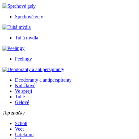
Sprchové gely
Tuhá mýdla
Peelingy
Deodoranty a antiperspiranty
Kuličkové
Ve spreji
Tuhé
Gelové
Top značky
Scholl
Veet
Urtekram