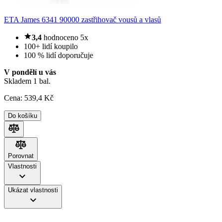
ETA James 6341 90000 zastřihovač vousů a vlasů
3,4
hodnoceno 5x
100+ lidí koupilo
100 % lidí doporučuje
V pondělí u vás
Skladem 1 bal.
Cena:
539
,4 Kč
Do košíku
Porovnat
Porovnat
Vlastnosti
Ukázat vlastnosti