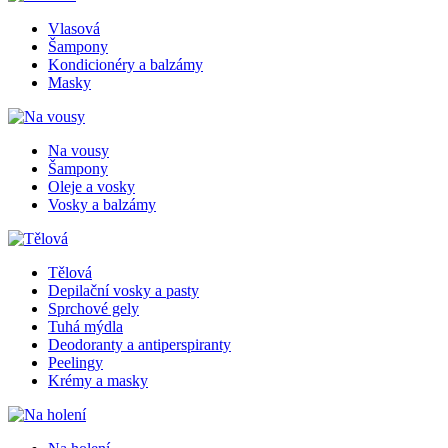
Vlasová
Šampony
Kondicionéry a balzámy
Masky
Na vousy
Šampony
Oleje a vosky
Vosky a balzámy
Tělová
Depilační vosky a pasty
Sprchové gely
Tuhá mýdla
Deodoranty a antiperspiranty
Peelingy
Krémy a masky