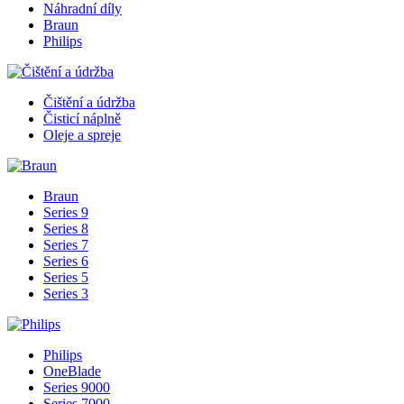
Náhradní díly
Braun
Philips
Čištění a údržba
Čisticí náplně
Oleje a spreje
Braun
Series 9
Series 8
Series 7
Series 6
Series 5
Series 3
Philips
OneBlade
Series 9000
Series 7000