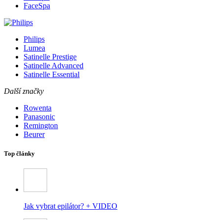
FaceSpa
Philips
Lumea
Satinelle Prestige
Satinelle Advanced
Satinelle Essential
Další značky
Rowenta
Panasonic
Remington
Beurer
Top články
Jak vybrat epilátor? + VIDEO