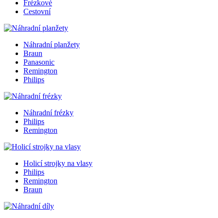
Frézkové
Cestovní
Náhradní planžety
Braun
Panasonic
Remington
Philips
Náhradní frézky
Philips
Remington
Holicí strojky na vlasy
Philips
Remington
Braun