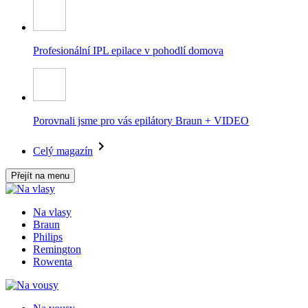
Profesionální IPL epilace v pohodlí domova
Porovnali jsme pro vás epilátory Braun + VIDEO
Celý magazín
Přejít na menu
Na vlasy
Braun
Philips
Remington
Rowenta