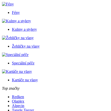
Fény
Kulmy a stylery
Žehličky na vlasy
Speciální péče
Kartáče na vlasy
Top značky
Redken
Olaplex
Alpecin
Tangle Teezer