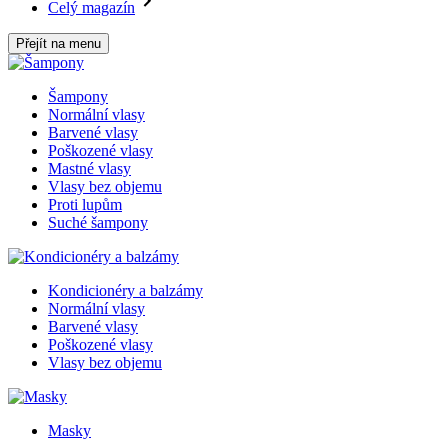
Celý magazín
Přejít na menu
Šampony
Normální vlasy
Barvené vlasy
Poškozené vlasy
Mastné vlasy
Vlasy bez objemu
Proti lupům
Suché šampony
Kondicionéry a balzámy
Normální vlasy
Barvené vlasy
Poškozené vlasy
Vlasy bez objemu
Masky