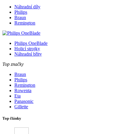
Náhradní díly
Philips
Braun
Remington
Philips OneBlade
Holicí strojky
Náhradní břity
Top značky
Braun
Philips
Remington
Rowenta
Eta
Panasonic
Gillette
Top články