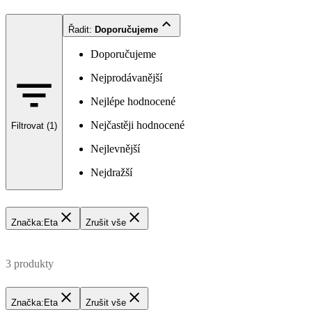
Řadit
:
Doporučujeme
Doporučujeme
Nejprodávanější
Nejlépe hodnocené
Nejčastěji hodnocené
Filtrovat (1)
Nejlevnější
Nejdražší
Značka
:
Eta
Zrušit vše
3 produkty
Značka
:
Eta
Zrušit vše