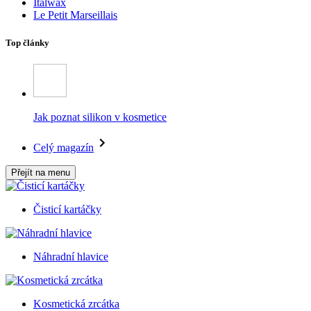
Italwax
Le Petit Marseillais
Top články
Jak poznat silikon v kosmetice
Celý magazín
Přejít na menu
Čisticí kartáčky
Náhradní hlavice
Kosmetická zrcátka