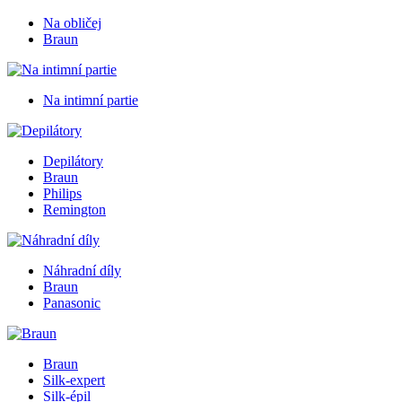
Na obličej
Braun
Na intimní partie
Depilátory
Braun
Philips
Remington
Náhradní díly
Braun
Panasonic
Braun
Silk-expert
Silk-épil