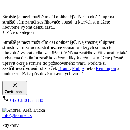
Strniště je mezi muži čím dál oblíbenější. Nejsnadnější úpravu
strniště vám zaručí zastřihovače vousů, u kterých si můžete
libovolně vybrat délku zast...
+
Více o kategorii
Strniště je mezi muži čím dál oblíbenější. Nejsnadnější úpravu
strniště vám zaručí
zastřihovače vousů
, u kterých si můžete
libovolně vybrat délku zastřižení. Většina zastřihovačů vousů je také
vybavena detailním zastřihovačem, díky kterému si můžete přesně
upravit okraje strniště do požadovaného tvaru. Pořiďte si
zastřihovač vousů
od značek
Braun
,
Philips
nebo
Remington
a
budete se těšit z působivě upravených vousů.
Zavřít popis
+420 380 831 830
info@holime.cz
kdykoliv