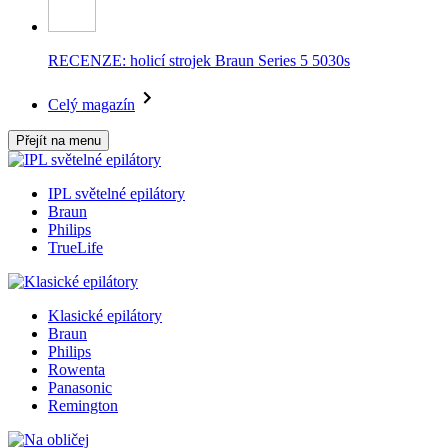
RECENZE: holicí strojek Braun Series 5 5030s
Celý magazín
Přejít na menu
IPL světelné epilátory
Braun
Philips
TrueLife
Klasické epilátory
Braun
Philips
Rowenta
Panasonic
Remington