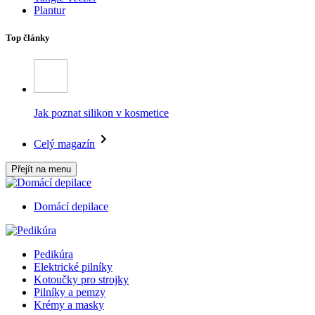
Plantur
Top články
Jak poznat silikon v kosmetice
Celý magazín
Přejít na menu
Domácí depilace
Pedikúra
Elektrické pilníky
Kotoučky pro strojky
Pilníky a pemzy
Krémy a masky