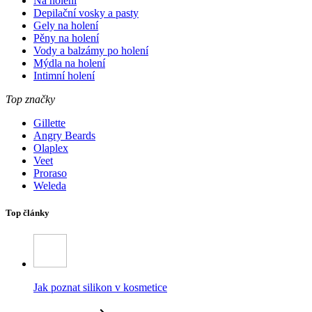
Na holení
Depilační vosky a pasty
Gely na holení
Pěny na holení
Vody a balzámy po holení
Mýdla na holení
Intimní holení
Top značky
Gillette
Angry Beards
Olaplex
Veet
Proraso
Weleda
Top články
Jak poznat silikon v kosmetice