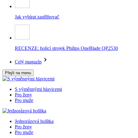
Jak vybírat zastřihovač
RECENZE: holicí strojek Philips OneBlade QP2530
Celý magazín
Přejít na menu
S výměnnými hlavicemi
Pro ženy
Pro muže
Jednorázová holítka
Pro ženy
Pro muže