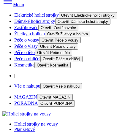
Menu
Elektrické holicí strojky
Otevřít
Elektrické holicí strojky
Dámské holicí strojky
Otevřít
Dámské holicí strojky
Zastřihovače
Otevřít
Zastřihovače
Žiletky a holítka
Otevřít
Žiletky a holítka
Péče o vousy
Otevřít
Péče o vousy
Péče o vlasy
Otevřít
Péče o vlasy
Péče o tělo
Otevřít
Péče o tělo
Péče o obličej
Otevřít
Péče o obličej
Kosmetika
Otevřít
Kosmetika
|
Vše o nákupu
Otevřít
Vše o nákupu
MAGAZÍN
Otevřít
MAGAZÍN
PORADNA
Otevřít
PORADNA
Holicí strojky na vousy
Planžetové