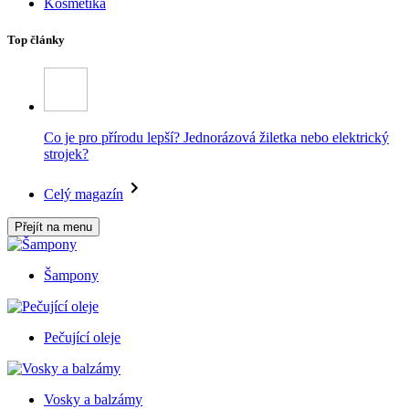
Kosmetika
Top články
Co je pro přírodu lepší? Jednorázová žiletka nebo elektrický
strojek?
Celý magazín
Přejít na menu
Šampony
Pečující oleje
Vosky a balzámy