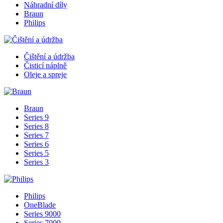
Náhradní díly
Braun
Philips
Čištění a údržba
Čisticí náplně
Oleje a spreje
Braun
Series 9
Series 8
Series 7
Series 6
Series 5
Series 3
Philips
OneBlade
Series 9000
Series 7000