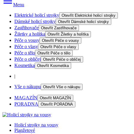
Menu
Elektrické holicí strojky
Otevřít
Elektrické holicí strojky
Dámské holicí strojky
Otevřít
Dámské holicí strojky
Zastřihovače
Otevřít
Zastřihovače
Žiletky a holítka
Otevřít
Žiletky a holítka
Péče o vousy
Otevřít
Péče o vousy
Péče o vlasy
Otevřít
Péče o vlasy
Péče o tělo
Otevřít
Péče o tělo
Péče o obličej
Otevřít
Péče o obličej
Kosmetika
Otevřít
Kosmetika
|
Vše o nákupu
Otevřít
Vše o nákupu
MAGAZÍN
Otevřít
MAGAZÍN
PORADNA
Otevřít
PORADNA
Holicí strojky na vousy
Planžetové