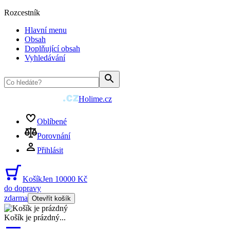
Rozcestník
Hlavní menu
Obsah
Doplňující obsah
Vyhledávání
Holime.cz
Oblíbené
Porovnání
Přihlásit
Košík
Jen 10000 Kč
do dopravy
zdarma
Otevřít košík
Košík je prázdný
...