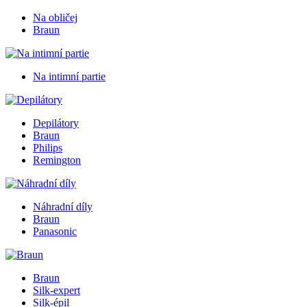
Na obličej
Braun
Na intimní partie
Depilátory
Braun
Philips
Remington
Náhradní díly
Braun
Panasonic
Braun
Silk-expert
Silk-épil