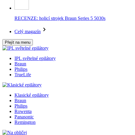
RECENZE: holicí strojek Braun Series 5 5030s
Celý magazín
Přejít na menu
IPL světelné epilátory
Braun
Philips
TrueLife
Klasické epilátory
Braun
Philips
Rowenta
Panasonic
Remington