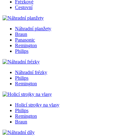
Frézkové
Cestovní
Náhradní planžety
Braun
Panasonic
Remington
Philips
Náhradní frézky
Philips
Remington
Holicí strojky na vlasy
Philips
Remington
Braun