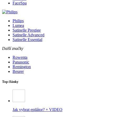
FaceSpa
Philips
Lumea
Satinelle Prestige
Satinelle Advanced
Satinelle Essential
Další značky
Rowenta
Panasonic
Remington
Beurer
Top články
Jak vybrat epilátor? + VIDEO