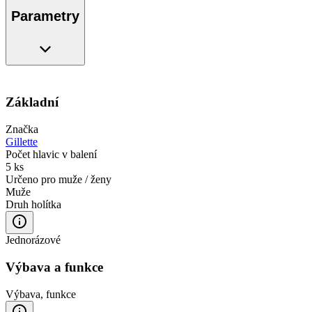
Parametry
Základní
Značka
Gillette
Počet hlavic v balení
5 ks
Určeno pro muže / ženy
Muže
Druh holítka
Jednorázové
Výbava a funkce
Výbava, funkce