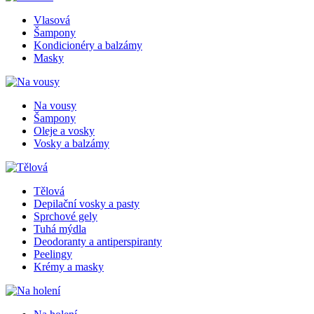
Vlasová
Šampony
Kondicionéry a balzámy
Masky
Na vousy
Šampony
Oleje a vosky
Vosky a balzámy
Tělová
Depilační vosky a pasty
Sprchové gely
Tuhá mýdla
Deodoranty a antiperspiranty
Peelingy
Krémy a masky