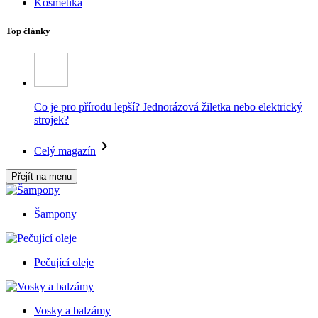
Kosmetika
Top články
Co je pro přírodu lepší? Jednorázová žiletka nebo elektrický
strojek?
Celý magazín
Přejít na menu
Šampony
Pečující oleje
Vosky a balzámy