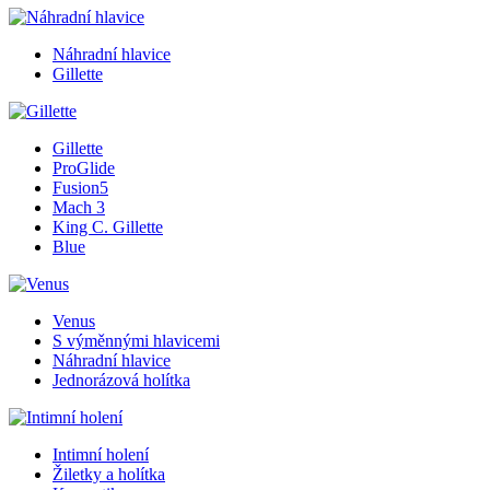
Náhradní hlavice
Gillette
Gillette
ProGlide
Fusion5
Mach 3
King C. Gillette
Blue
Venus
S výměnnými hlavicemi
Náhradní hlavice
Jednorázová holítka
Intimní holení
Žiletky a holítka