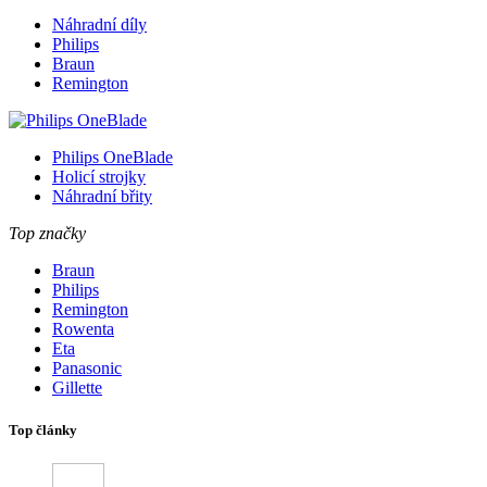
Náhradní díly
Philips
Braun
Remington
Philips OneBlade
Holicí strojky
Náhradní břity
Top značky
Braun
Philips
Remington
Rowenta
Eta
Panasonic
Gillette
Top články