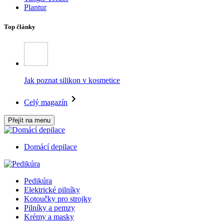
Plantur
Top články
Jak poznat silikon v kosmetice
Celý magazín
Přejít na menu
Domácí depilace
Pedikúra
Elektrické pilníky
Kotoučky pro strojky
Pilníky a pemzy
Krémy a masky