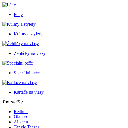
Fény
Kulmy a stylery
Žehličky na vlasy
Speciální péče
Kartáče na vlasy
Top značky
Redken
Olaplex
Alpecin
Tangle Teezer