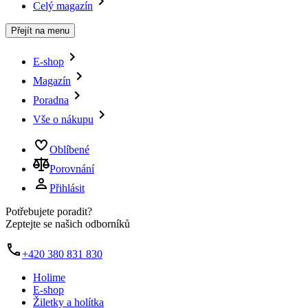
Celý magazín
Přejít na menu
E-shop
Magazín
Poradna
Vše o nákupu
Oblíbené
Porovnání
Přihlásit
Potřebujete poradit?
Zeptejte se našich odborníků
+420 380 831 830
Holime
E-shop
Žiletky a holítka