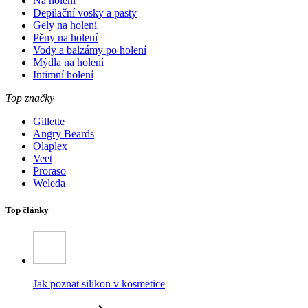
Na holení
Depilační vosky a pasty
Gely na holení
Pěny na holení
Vody a balzámy po holení
Mýdla na holení
Intimní holení
Top značky
Gillette
Angry Beards
Olaplex
Veet
Proraso
Weleda
Top články
Jak poznat silikon v kosmetice