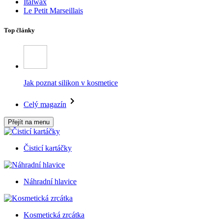
Italwax
Le Petit Marseillais
Top články
Jak poznat silikon v kosmetice
Celý magazín
Přejít na menu
Čisticí kartáčky
Náhradní hlavice
Kosmetická zrcátka