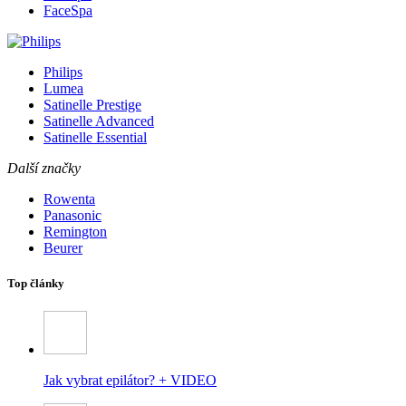
FaceSpa
Philips
Lumea
Satinelle Prestige
Satinelle Advanced
Satinelle Essential
Další značky
Rowenta
Panasonic
Remington
Beurer
Top články
Jak vybrat epilátor? + VIDEO