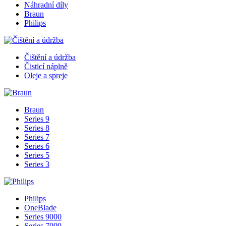
Náhradní díly
Braun
Philips
Čištění a údržba
Čisticí náplně
Oleje a spreje
Braun
Series 9
Series 8
Series 7
Series 6
Series 5
Series 3
Philips
OneBlade
Series 9000
Series 7000