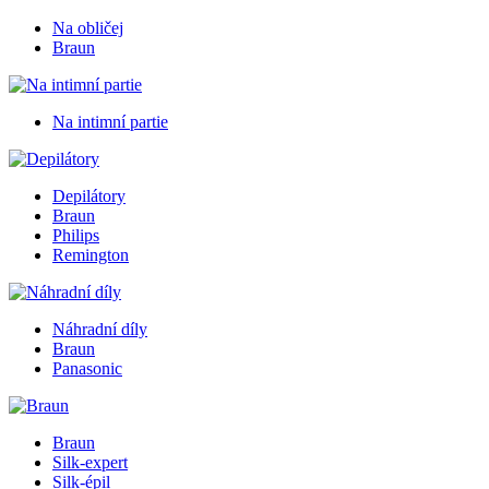
Na obličej
Braun
Na intimní partie
Depilátory
Braun
Philips
Remington
Náhradní díly
Braun
Panasonic
Braun
Silk-expert
Silk-épil