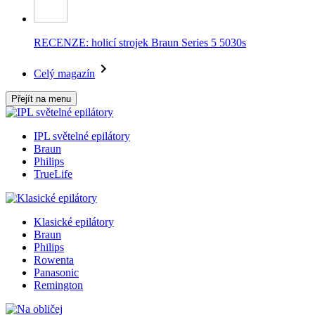
RECENZE: holicí strojek Braun Series 5 5030s
Celý magazín
Přejít na menu
IPL světelné epilátory
Braun
Philips
TrueLife
Klasické epilátory
Braun
Philips
Rowenta
Panasonic
Remington