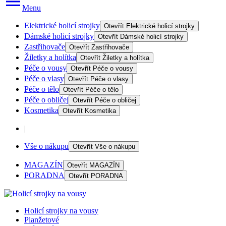
Menu
Elektrické holicí strojky
Otevřít
Elektrické holicí strojky
Dámské holicí strojky
Otevřít
Dámské holicí strojky
Zastřihovače
Otevřít
Zastřihovače
Žiletky a holítka
Otevřít
Žiletky a holítka
Péče o vousy
Otevřít
Péče o vousy
Péče o vlasy
Otevřít
Péče o vlasy
Péče o tělo
Otevřít
Péče o tělo
Péče o obličej
Otevřít
Péče o obličej
Kosmetika
Otevřít
Kosmetika
|
Vše o nákupu
Otevřít
Vše o nákupu
MAGAZÍN
Otevřít
MAGAZÍN
PORADNA
Otevřít
PORADNA
Holicí strojky na vousy
Planžetové