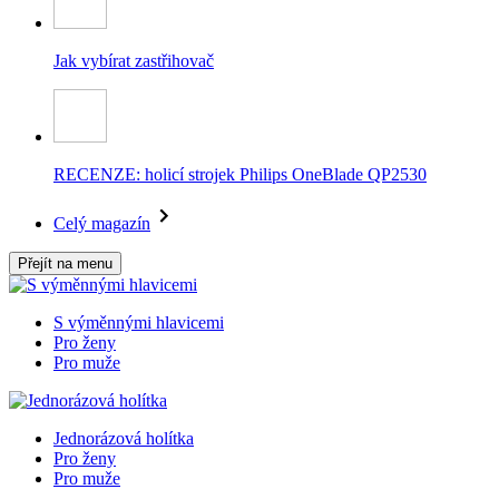
Jak vybírat zastřihovač
RECENZE: holicí strojek Philips OneBlade QP2530
Celý magazín
Přejít na menu
S výměnnými hlavicemi
Pro ženy
Pro muže
Jednorázová holítka
Pro ženy
Pro muže