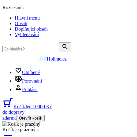
Rozcestník
Hlavní menu
Obsah
Doplňující obsah
Vyhledávání
Holime.cz
Oblíbené
Porovnání
Přihlásit
Košík
Jen 10000 Kč
do dopravy
zdarma
Otevřít košík
Košík je prázdný
...