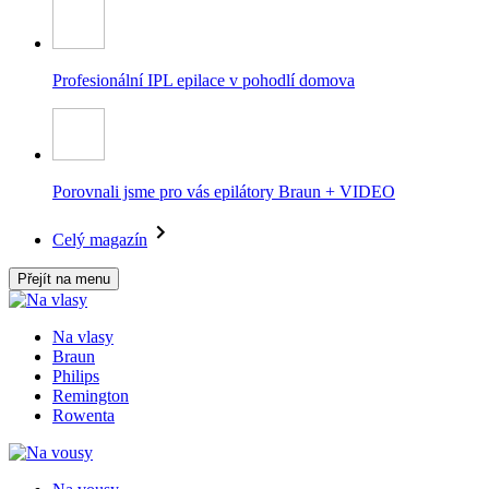
Profesionální IPL epilace v pohodlí domova
Porovnali jsme pro vás epilátory Braun + VIDEO
Celý magazín
Přejít na menu
Na vlasy
Braun
Philips
Remington
Rowenta