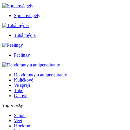
Sprchové gely
Tuhá mýdla
Peelingy
Deodoranty a antiperspiranty
Kuličkové
Ve spreji
Tuhé
Gelové
Top značky
Scholl
Veet
Urtekram