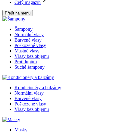
Celý magazín
Přejít na menu
Šampony
Normální vlasy
Barvené vlasy
Poškozené vlasy
Mastné vlasy
Vlasy bez objemu
Proti lupům
Suché šampony
Kondicionéry a balzámy
Normální vlasy
Barvené vlasy
Poškozené vlasy
Vlasy bez objemu
Masky