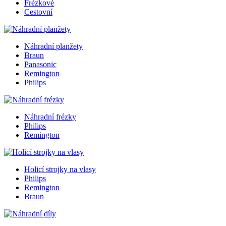
Frézkové
Cestovní
Náhradní planžety
Braun
Panasonic
Remington
Philips
Náhradní frézky
Philips
Remington
Holicí strojky na vlasy
Philips
Remington
Braun