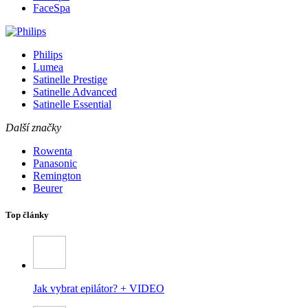
FaceSpa
Philips
Lumea
Satinelle Prestige
Satinelle Advanced
Satinelle Essential
Další značky
Rowenta
Panasonic
Remington
Beurer
Top články
Jak vybrat epilátor? + VIDEO