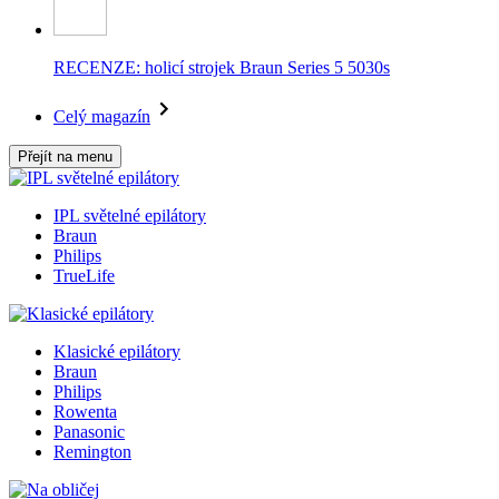
RECENZE: holicí strojek Braun Series 5 5030s
Celý magazín
Přejít na menu
IPL světelné epilátory
Braun
Philips
TrueLife
Klasické epilátory
Braun
Philips
Rowenta
Panasonic
Remington