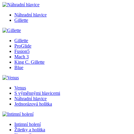
Náhradní hlavice
Gillette
Gillette
ProGlide
Fusion5
Mach 3
King C. Gillette
Blue
Venus
S výměnnými hlavicemi
Náhradní hlavice
Jednorázová holítka
Intimní holení
Žiletky a holítka