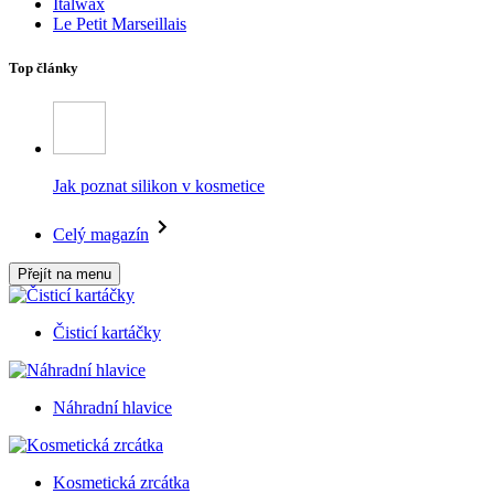
Italwax
Le Petit Marseillais
Top články
Jak poznat silikon v kosmetice
Celý magazín
Přejít na menu
Čisticí kartáčky
Náhradní hlavice
Kosmetická zrcátka