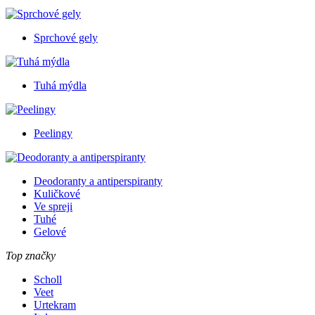
Sprchové gely
Tuhá mýdla
Peelingy
Deodoranty a antiperspiranty
Kuličkové
Ve spreji
Tuhé
Gelové
Top značky
Scholl
Veet
Urtekram