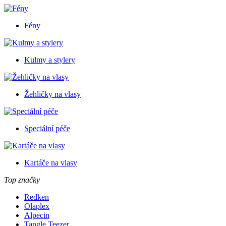
Fény
Kulmy a stylery
Žehličky na vlasy
Speciální péče
Kartáče na vlasy
Top značky
Redken
Olaplex
Alpecin
Tangle Teezer