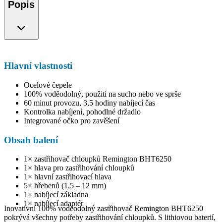
Popis
Hlavní vlastnosti
Ocelové čepele
100% voděodolný, použití na sucho nebo ve sprše
60 minut provozu, 3,5 hodiny nabíjecí čas
Kontrolka nabíjení, pohodlné držadlo
Integrované očko pro zavěšení
Obsah balení
1× zastřihovač chloupků Remington BHT6250
1× hlava pro zastřihování chloupků
1× hlavní zastřihovací hlava
5× hřebenů (1,5 – 12 mm)
1× nabíjecí základna
1× nabíjecí adaptér
Inovativní 100% voděodolný zastřihovač Remington BHT6250
pokrývá všechny potřeby zastřihování chloupků. S lithiovou baterií,