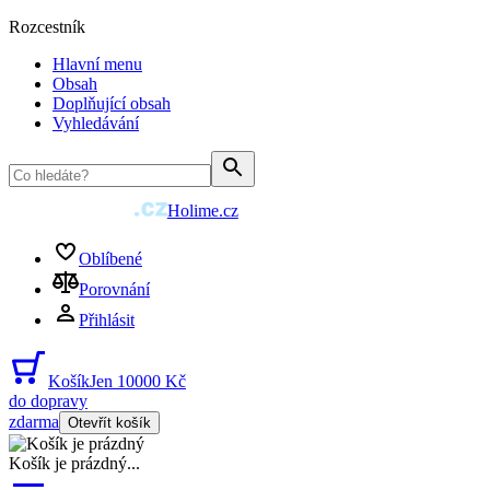
Rozcestník
Hlavní menu
Obsah
Doplňující obsah
Vyhledávání
Holime.cz
Oblíbené
Porovnání
Přihlásit
Košík
Jen 10000 Kč
do dopravy
zdarma
Otevřít košík
Košík je prázdný
...