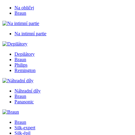
Na obličej
Braun
Na intimní partie
Depilátory
Braun
Philips
Remington
Náhradní díly
Braun
Panasonic
Braun
Silk-expert
Silk-épil