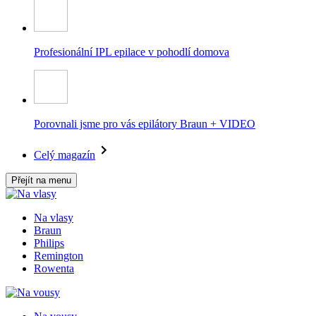
Profesionální IPL epilace v pohodlí domova
Porovnali jsme pro vás epilátory Braun + VIDEO
Celý magazín
Přejít na menu
Na vlasy
Braun
Philips
Remington
Rowenta