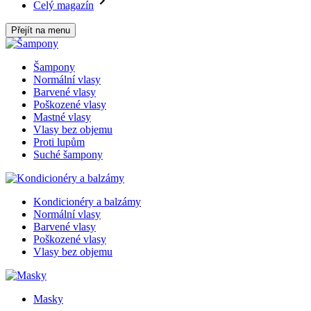
Celý magazín
Přejít na menu
Šampony
Normální vlasy
Barvené vlasy
Poškozené vlasy
Mastné vlasy
Vlasy bez objemu
Proti lupům
Suché šampony
Kondicionéry a balzámy
Normální vlasy
Barvené vlasy
Poškozené vlasy
Vlasy bez objemu
Masky