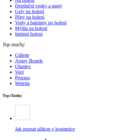
Na holení
Depilační vosky a pasty
Gely na holení
Pěny na holení
Vody a balzámy po holení
Mýdla na holení
Intimní holení
Top značky
Gillette
Angry Beards
Olaplex
Veet
Proraso
Weleda
Top články
Jak poznat silikon v kosmetice