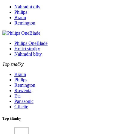
Náhradní díly
Philips
Braun
Remington
Philips OneBlade
Holicí strojky
Náhradní břity
Top značky
Braun
Philips
Remington
Rowenta
Eta
Panasonic
Gillette
Top články