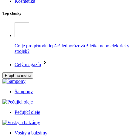
Kosmetika
Top články
Co je pro přírodu lepší? Jednorázová žiletka nebo elektrický
strojek?
Celý magazín
Přejít na menu
Šampony
Pečující oleje
Vosky a balzámy