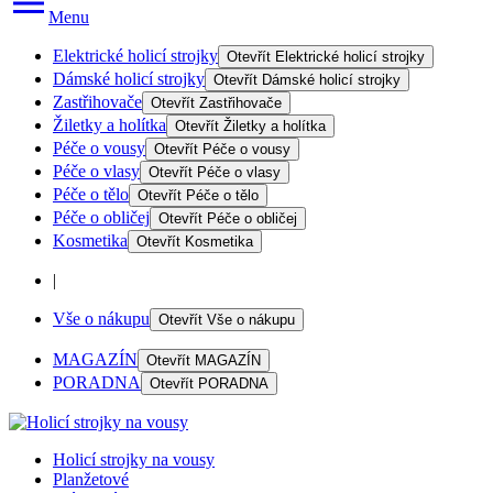
Menu
Elektrické holicí strojky
Otevřít
Elektrické holicí strojky
Dámské holicí strojky
Otevřít
Dámské holicí strojky
Zastřihovače
Otevřít
Zastřihovače
Žiletky a holítka
Otevřít
Žiletky a holítka
Péče o vousy
Otevřít
Péče o vousy
Péče o vlasy
Otevřít
Péče o vlasy
Péče o tělo
Otevřít
Péče o tělo
Péče o obličej
Otevřít
Péče o obličej
Kosmetika
Otevřít
Kosmetika
|
Vše o nákupu
Otevřít
Vše o nákupu
MAGAZÍN
Otevřít
MAGAZÍN
PORADNA
Otevřít
PORADNA
Holicí strojky na vousy
Planžetové