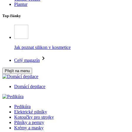
Plantur
Top články
Jak poznat silikon v kosmetice
Celý magazín
Přejít na menu
Domácí depilace
Pedikúra
Elektrické pilníky
Kotoučky pro strojky
Pilníky a pemzy
Krémy a masky