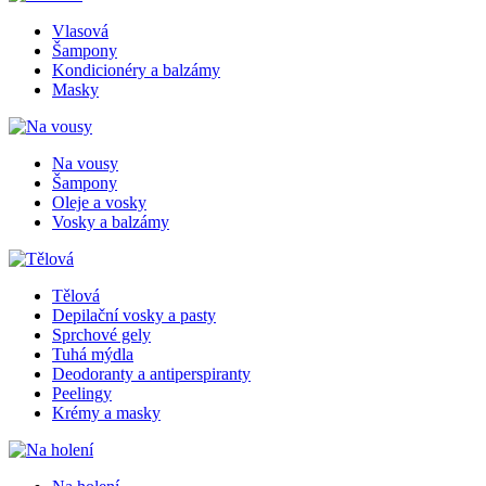
Vlasová
Šampony
Kondicionéry a balzámy
Masky
Na vousy
Šampony
Oleje a vosky
Vosky a balzámy
Tělová
Depilační vosky a pasty
Sprchové gely
Tuhá mýdla
Deodoranty a antiperspiranty
Peelingy
Krémy a masky