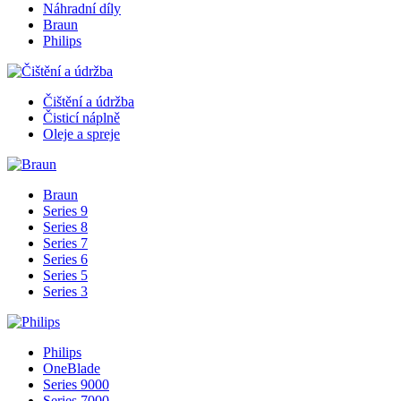
Náhradní díly
Braun
Philips
Čištění a údržba
Čisticí náplně
Oleje a spreje
Braun
Series 9
Series 8
Series 7
Series 6
Series 5
Series 3
Philips
OneBlade
Series 9000
Series 7000