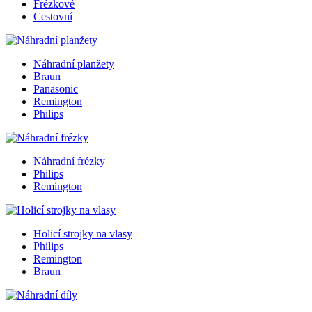
Frézkové
Cestovní
Náhradní planžety
Braun
Panasonic
Remington
Philips
Náhradní frézky
Philips
Remington
Holicí strojky na vlasy
Philips
Remington
Braun