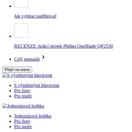
Jak vybírat zastřihovač
RECENZE: holicí strojek Philips OneBlade QP2530
Celý magazín
Přejít na menu
S výměnnými hlavicemi
Pro ženy
Pro muže
Jednorázová holítka
Pro ženy
Pro muže