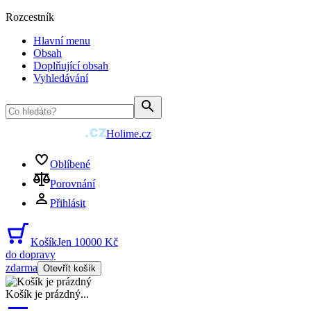
Rozcestník
Hlavní menu
Obsah
Doplňující obsah
Vyhledávání
Holime.cz
Oblíbené
Porovnání
Přihlásit
Košík
Jen 10000 Kč
do dopravy
zdarma
Otevřít košík
Košík je prázdný
...