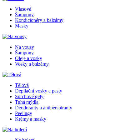
Vlasová
Šampony
Kondicionéry a balzámy
Masky
Na vousy
Šampony
Oleje a vosky
Vosky a balzámy
Tělová
Depilační vosky a pasty
Sprchové gely
Tuhá mýdla
Deodoranty a antiperspiranty
Peelingy
Krémy a masky