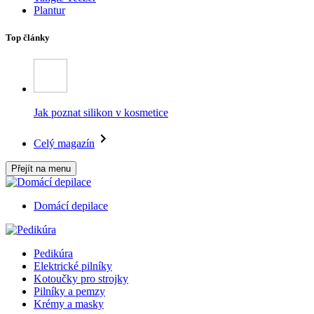
Plantur
Top články
Jak poznat silikon v kosmetice
Celý magazín
Přejít na menu
Domácí depilace
Pedikúra
Elektrické pilníky
Kotoučky pro strojky
Pilníky a pemzy
Krémy a masky