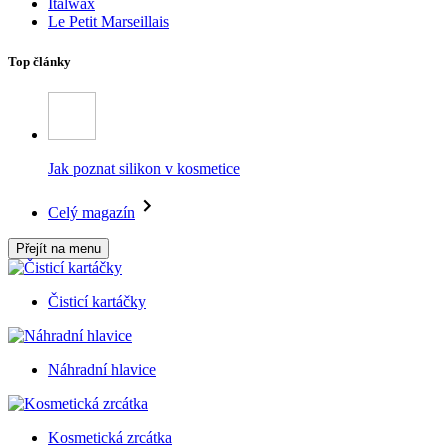
Italwax
Le Petit Marseillais
Top články
Jak poznat silikon v kosmetice
Celý magazín
Přejít na menu
Čisticí kartáčky
Náhradní hlavice
Kosmetická zrcátka