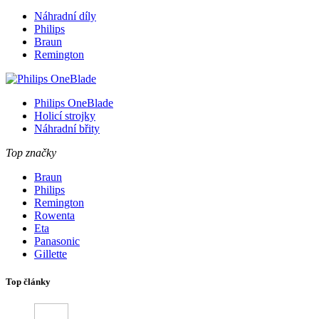
Náhradní díly
Philips
Braun
Remington
Philips OneBlade
Holicí strojky
Náhradní břity
Top značky
Braun
Philips
Remington
Rowenta
Eta
Panasonic
Gillette
Top články