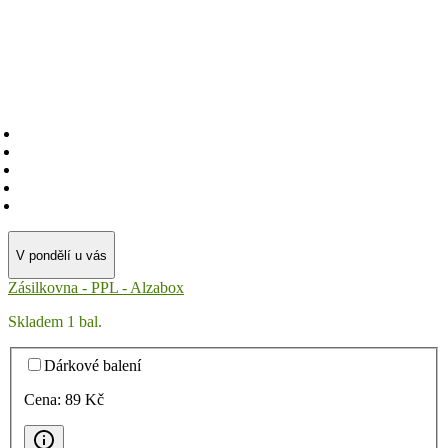
V pondělí u vás
Zásilkovna - PPL - Alzabox
Skladem 1 bal.
Dárkové balení
Cena:
89
Kč