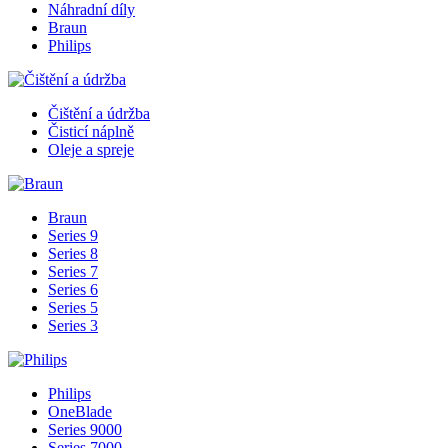
Náhradní díly
Braun
Philips
Čištění a údržba
Čisticí náplně
Oleje a spreje
Braun
Series 9
Series 8
Series 7
Series 6
Series 5
Series 3
Philips
OneBlade
Series 9000
Series 7000