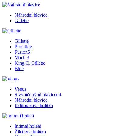
Náhradní hlavice
Gillette
Gillette
ProGlide
Fusion5
Mach 3
King C. Gillette
Blue
Venus
S výměnnými hlavicemi
Náhradní hlavice
Jednorázová holítka
Intimní holení
Žiletky a holítka