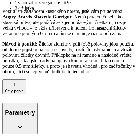
1× pouzdro z veganské kůže
2× žiletka
Pokud jste zastáncem klasického holení, jistě vám přijde vhod
Angry Beards Shavetta Garrigue
. Nemá pevnou čepel jako
klasická břitva, ale používá se s jednorázovými žiletkami, což je
velká výhoda – je vždy připravena k holení. Po nasazení žiletky
vykukuje pouhých 0,5 mm a tím se eliminuje riziko pořezání.
Návod k použití:
Žiletku zlomíte v půli (obě poloviny jdou použít),
odklopíte pojistku na konci shavetty, rozdělíte listy ramena a vložíte
polovinu žiletky dovnitř. Přiklopíte na ni rameno a následně vrátíte
pojistku, tak a jste ready na úpravu kontur a krku. Takto čouhá
pouze 0,5 mm žiletky, a proto je shavetta vhodná i pro začátečníky v
oboru, kteří se teprve učí holit touto technikou.
Celý popis
Parametry