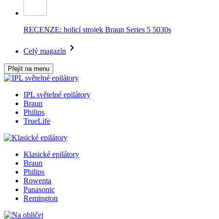
RECENZE: holicí strojek Braun Series 5 5030s
Celý magazín
Přejít na menu
IPL světelné epilátory
Braun
Philips
TrueLife
Klasické epilátory
Braun
Philips
Rowenta
Panasonic
Remington