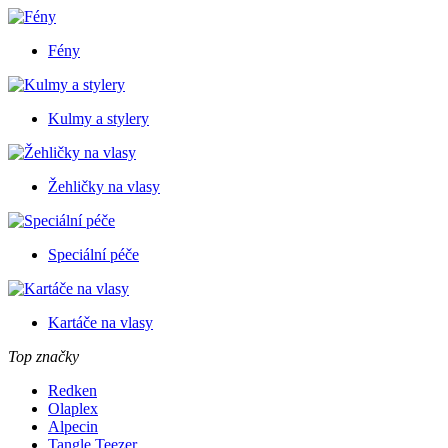
Fény
Kulmy a stylery
Žehličky na vlasy
Speciální péče
Kartáče na vlasy
Top značky
Redken
Olaplex
Alpecin
Tangle Teezer