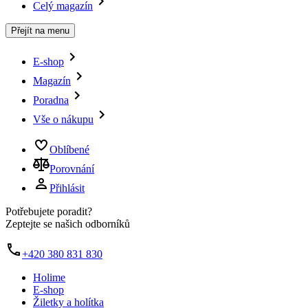
Celý magazín
Přejít na menu
E-shop
Magazín
Poradna
Vše o nákupu
Oblíbené
Porovnání
Přihlásit
Potřebujete poradit?
Zeptejte se našich odborníků
+420 380 831 830
Holime
E-shop
Žiletky a holítka