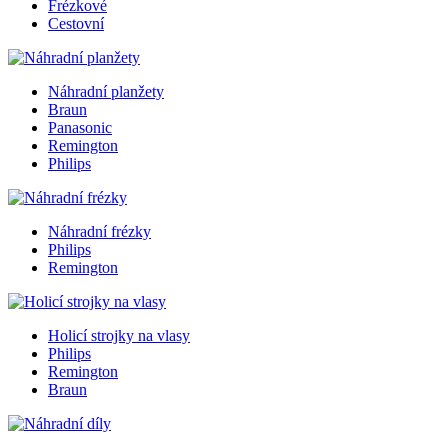
Frézkové
Cestovní
Náhradní planžety
Braun
Panasonic
Remington
Philips
Náhradní frézky
Philips
Remington
Holicí strojky na vlasy
Philips
Remington
Braun