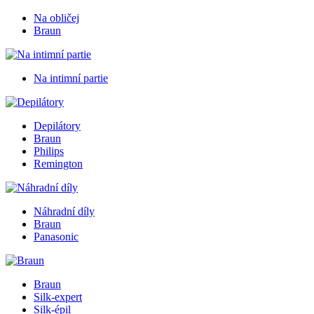
Na obličej
Braun
Na intimní partie
Depilátory
Braun
Philips
Remington
Náhradní díly
Braun
Panasonic
Braun
Silk-expert
Silk-épil