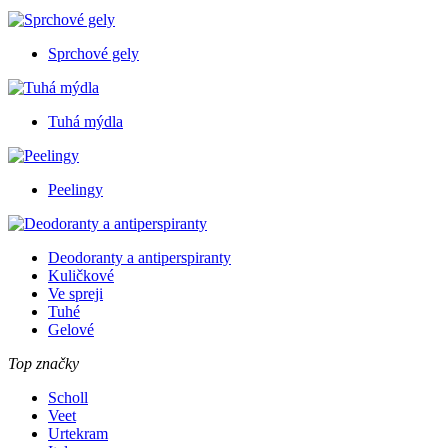
Sprchové gely
Tuhá mýdla
Peelingy
Deodoranty a antiperspiranty
Kuličkové
Ve spreji
Tuhé
Gelové
Top značky
Scholl
Veet
Urtekram