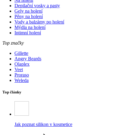
Na holení
Depilační vosky a pasty
Gely na holení
Pěny na holení
Vody a balzámy po holení
Mýdla na holení
Intimní holení
Top značky
Gillette
Angry Beards
Olaplex
Veet
Proraso
Weleda
Top články
Jak poznat silikon v kosmetice