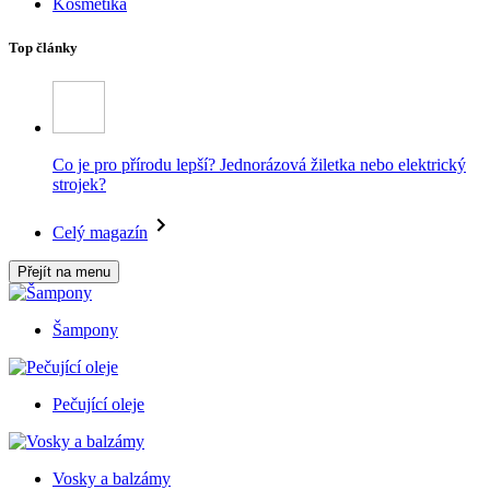
Kosmetika
Top články
Co je pro přírodu lepší? Jednorázová žiletka nebo elektrický
strojek?
Celý magazín
Přejít na menu
Šampony
Pečující oleje
Vosky a balzámy