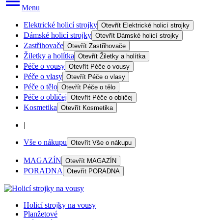
Menu
Elektrické holicí strojky
Otevřít
Elektrické holicí strojky
Dámské holicí strojky
Otevřít
Dámské holicí strojky
Zastřihovače
Otevřít
Zastřihovače
Žiletky a holítka
Otevřít
Žiletky a holítka
Péče o vousy
Otevřít
Péče o vousy
Péče o vlasy
Otevřít
Péče o vlasy
Péče o tělo
Otevřít
Péče o tělo
Péče o obličej
Otevřít
Péče o obličej
Kosmetika
Otevřít
Kosmetika
|
Vše o nákupu
Otevřít
Vše o nákupu
MAGAZÍN
Otevřít
MAGAZÍN
PORADNA
Otevřít
PORADNA
Holicí strojky na vousy
Planžetové