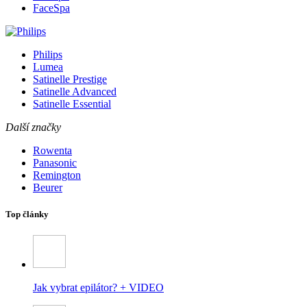
FaceSpa
Philips
Lumea
Satinelle Prestige
Satinelle Advanced
Satinelle Essential
Další značky
Rowenta
Panasonic
Remington
Beurer
Top články
Jak vybrat epilátor? + VIDEO