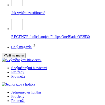
Jak vybírat zastřihovač
RECENZE: holicí strojek Philips OneBlade QP2530
Celý magazín
Přejít na menu
S výměnnými hlavicemi
Pro ženy
Pro muže
Jednorázová holítka
Pro ženy
Pro muže