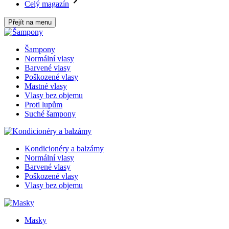
Celý magazín
Přejít na menu
Šampony
Normální vlasy
Barvené vlasy
Poškozené vlasy
Mastné vlasy
Vlasy bez objemu
Proti lupům
Suché šampony
Kondicionéry a balzámy
Normální vlasy
Barvené vlasy
Poškozené vlasy
Vlasy bez objemu
Masky