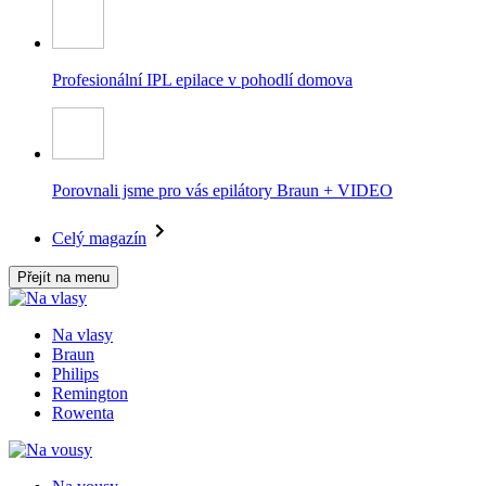
Profesionální IPL epilace v pohodlí domova
Porovnali jsme pro vás epilátory Braun + VIDEO
Celý magazín
Přejít na menu
Na vlasy
Braun
Philips
Remington
Rowenta