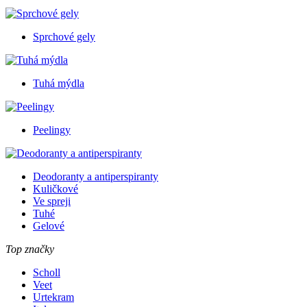
Sprchové gely
Tuhá mýdla
Peelingy
Deodoranty a antiperspiranty
Kuličkové
Ve spreji
Tuhé
Gelové
Top značky
Scholl
Veet
Urtekram