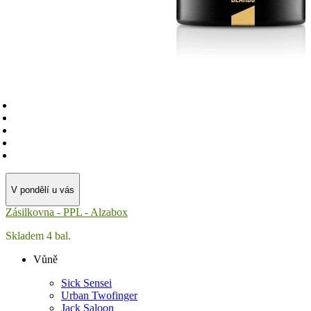
V pondělí u vás
Zásilkovna - PPL - Alzabox
Skladem 4 bal.
Vůně
Sick Sensei
Urban Twofinger
Jack Saloon