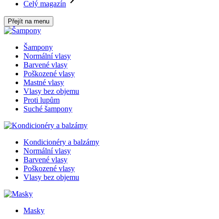
Celý magazín
Přejít na menu
Šampony
Normální vlasy
Barvené vlasy
Poškozené vlasy
Mastné vlasy
Vlasy bez objemu
Proti lupům
Suché šampony
Kondicionéry a balzámy
Normální vlasy
Barvené vlasy
Poškozené vlasy
Vlasy bez objemu
Masky