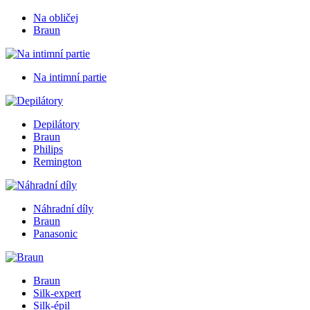
Na obličej
Braun
Na intimní partie
Depilátory
Braun
Philips
Remington
Náhradní díly
Braun
Panasonic
Braun
Silk-expert
Silk-épil