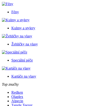
Fény
Kulmy a stylery
Žehličky na vlasy
Speciální péče
Kartáče na vlasy
Top značky
Redken
Olaplex
Alpecin
Tangle Teezer