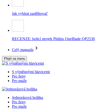
Jak vybírat zastřihovač
RECENZE: holicí strojek Philips OneBlade QP2530
Celý magazín
Přejít na menu
S výměnnými hlavicemi
Pro ženy
Pro muže
Jednorázová holítka
Pro ženy
Pro muže