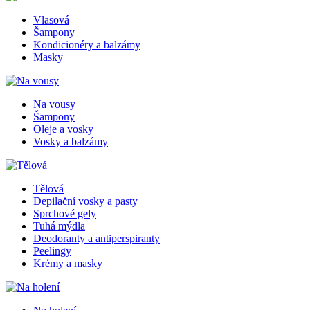
Vlasová
Šampony
Kondicionéry a balzámy
Masky
Na vousy
Šampony
Oleje a vosky
Vosky a balzámy
Tělová
Depilační vosky a pasty
Sprchové gely
Tuhá mýdla
Deodoranty a antiperspiranty
Peelingy
Krémy a masky