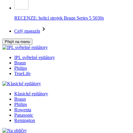
RECENZE: holicí strojek Braun Series 5 5030s
Celý magazín
Přejít na menu
IPL světelné epilátory
Braun
Philips
TrueLife
Klasické epilátory
Braun
Philips
Rowenta
Panasonic
Remington