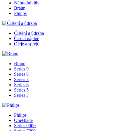
Náhradní díly
Braun
Philips
Čištění a údržba
Čisticí náplně
Oleje a spreje
Braun
Series 9
Series 8
Series 7
Series 6
Series 5
Series 3
Philips
OneBlade
Series 9000
Series 7000