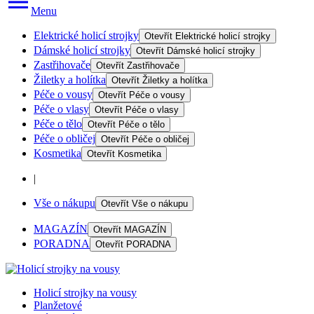
Menu
Elektrické holicí strojky
Otevřít
Elektrické holicí strojky
Dámské holicí strojky
Otevřít
Dámské holicí strojky
Zastřihovače
Otevřít
Zastřihovače
Žiletky a holítka
Otevřít
Žiletky a holítka
Péče o vousy
Otevřít
Péče o vousy
Péče o vlasy
Otevřít
Péče o vlasy
Péče o tělo
Otevřít
Péče o tělo
Péče o obličej
Otevřít
Péče o obličej
Kosmetika
Otevřít
Kosmetika
|
Vše o nákupu
Otevřít
Vše o nákupu
MAGAZÍN
Otevřít
MAGAZÍN
PORADNA
Otevřít
PORADNA
Holicí strojky na vousy
Planžetové