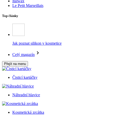
Italwax
Le Petit Marseillais
Top články
Jak poznat silikon v kosmetice
Celý magazín
Přejít na menu
Čisticí kartáčky
Náhradní hlavice
Kosmetická zrcátka