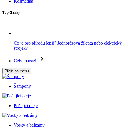
Kosmetika
Top články
Co je pro přírodu lepší? Jednorázová žiletka nebo elektrický
strojek?
Celý magazín
Přejít na menu
Šampony
Pečující oleje
Vosky a balzámy