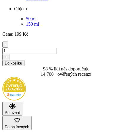
Objem
50 ml
150 ml
Cena:
199
Kč
-
+
Do košíku
98 % lidí nás doporučuje
14 700+ ověřených recenzí
Porovnat
Do oblíbených