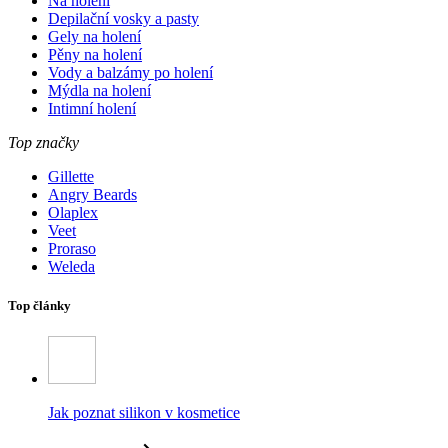
Na holení
Depilační vosky a pasty
Gely na holení
Pěny na holení
Vody a balzámy po holení
Mýdla na holení
Intimní holení
Top značky
Gillette
Angry Beards
Olaplex
Veet
Proraso
Weleda
Top články
Jak poznat silikon v kosmetice