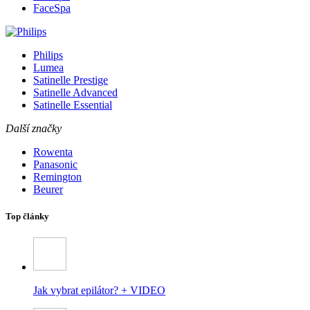
FaceSpa
Philips
Lumea
Satinelle Prestige
Satinelle Advanced
Satinelle Essential
Další značky
Rowenta
Panasonic
Remington
Beurer
Top články
Jak vybrat epilátor? + VIDEO