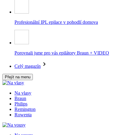
Profesionální IPL epilace v pohodlí domova
Porovnali jsme pro vás epilátory Braun + VIDEO
Celý magazín
Přejít na menu
Na vlasy
Braun
Philips
Remington
Rowenta