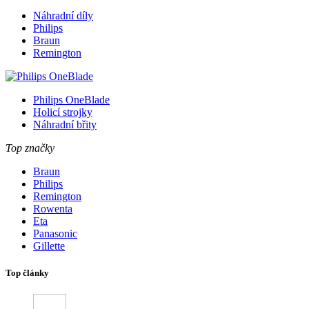
Náhradní díly
Philips
Braun
Remington
Philips OneBlade
Holicí strojky
Náhradní břity
Top značky
Braun
Philips
Remington
Rowenta
Eta
Panasonic
Gillette
Top články