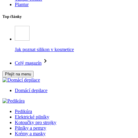
Plantur
Top články
Jak poznat silikon v kosmetice
Celý magazín
Přejít na menu
Domácí depilace
Pedikúra
Elektrické pilníky
Kotoučky pro strojky
Pilníky a pemzy
Krémy a masky