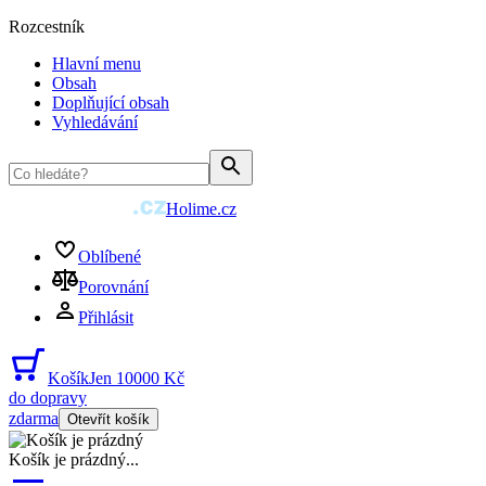
Rozcestník
Hlavní menu
Obsah
Doplňující obsah
Vyhledávání
Holime.cz
Oblíbené
Porovnání
Přihlásit
Košík
Jen 10000 Kč
do dopravy
zdarma
Otevřít košík
Košík je prázdný
...