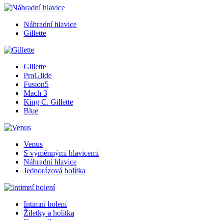
Náhradní hlavice
Gillette
Gillette
ProGlide
Fusion5
Mach 3
King C. Gillette
Blue
Venus
S výměnnými hlavicemi
Náhradní hlavice
Jednorázová holítka
Intimní holení
Žiletky a holítka