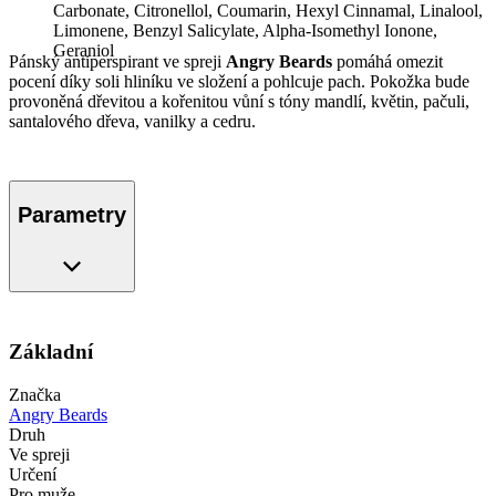
Carbonate, Citronellol, Coumarin, Hexyl Cinnamal, Linalool,
Limonene, Benzyl Salicylate, Alpha-Isomethyl Ionone,
Geraniol
Pánský antiperspirant ve spreji
Angry Beards
pomáhá omezit
pocení díky soli hliníku ve složení a pohlcuje pach. Pokožka bude
provoněná dřevitou a kořenitou vůní s tóny mandlí, květin, pačuli,
santalového dřeva, vanilky a cedru.
Parametry
Základní
Značka
Angry Beards
Druh
Ve spreji
Určení
Pro muže