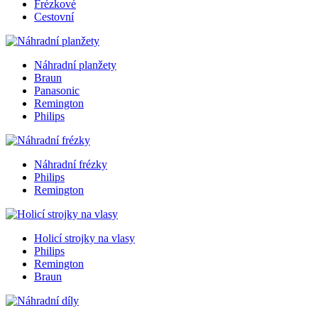
Frézkové
Cestovní
Náhradní planžety
Braun
Panasonic
Remington
Philips
Náhradní frézky
Philips
Remington
Holicí strojky na vlasy
Philips
Remington
Braun