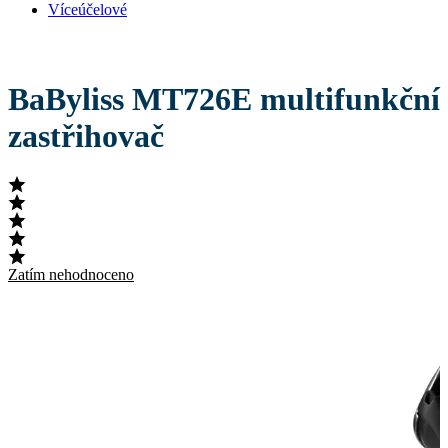
Víceúčelové
BaByliss MT726E multifunkční
zastřihovač
Zatím nehodnoceno