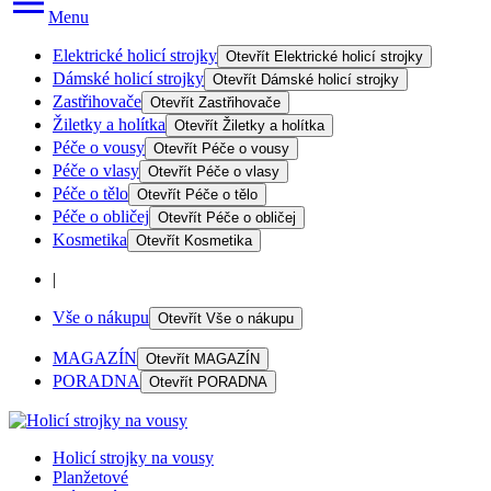
Menu
Elektrické holicí strojky
Otevřít
Elektrické holicí strojky
Dámské holicí strojky
Otevřít
Dámské holicí strojky
Zastřihovače
Otevřít
Zastřihovače
Žiletky a holítka
Otevřít
Žiletky a holítka
Péče o vousy
Otevřít
Péče o vousy
Péče o vlasy
Otevřít
Péče o vlasy
Péče o tělo
Otevřít
Péče o tělo
Péče o obličej
Otevřít
Péče o obličej
Kosmetika
Otevřít
Kosmetika
|
Vše o nákupu
Otevřít
Vše o nákupu
MAGAZÍN
Otevřít
MAGAZÍN
PORADNA
Otevřít
PORADNA
Holicí strojky na vousy
Planžetové