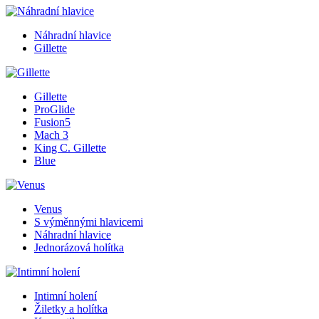
Náhradní hlavice
Gillette
Gillette
ProGlide
Fusion5
Mach 3
King C. Gillette
Blue
Venus
S výměnnými hlavicemi
Náhradní hlavice
Jednorázová holítka
Intimní holení
Žiletky a holítka