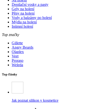
Na holení
Depilační vosky a pasty
Gely na holení
Pěny na holení
Vody a balzámy po holení
Mýdla na holení
Intimní holení
Top značky
Gillette
Angry Beards
Olaplex
Veet
Proraso
Weleda
Top články
Jak poznat silikon v kosmetice