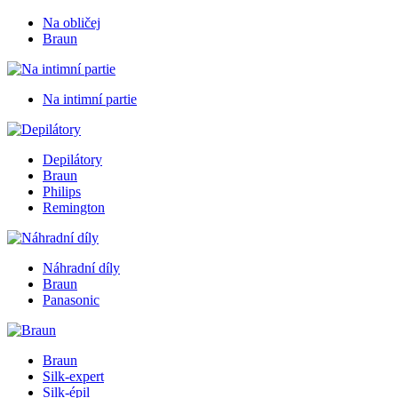
Na obličej
Braun
Na intimní partie
Depilátory
Braun
Philips
Remington
Náhradní díly
Braun
Panasonic
Braun
Silk-expert
Silk-épil