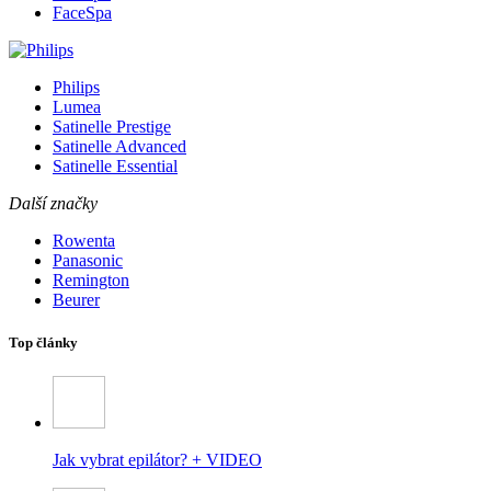
FaceSpa
Philips
Lumea
Satinelle Prestige
Satinelle Advanced
Satinelle Essential
Další značky
Rowenta
Panasonic
Remington
Beurer
Top články
Jak vybrat epilátor? + VIDEO