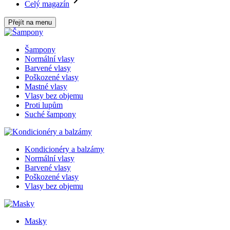
Celý magazín
Přejít na menu
Šampony
Normální vlasy
Barvené vlasy
Poškozené vlasy
Mastné vlasy
Vlasy bez objemu
Proti lupům
Suché šampony
Kondicionéry a balzámy
Normální vlasy
Barvené vlasy
Poškozené vlasy
Vlasy bez objemu
Masky