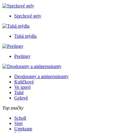
Sprchové gely
Tuhá mýdla
Peelingy
Deodoranty a antiperspiranty
Kuličkové
Ve spreji
Tuhé
Gelové
Top značky
Scholl
Veet
Urtekram