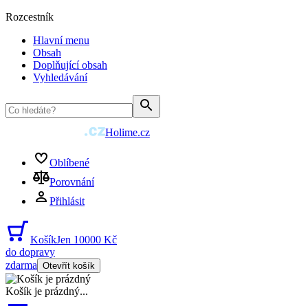
Rozcestník
Hlavní menu
Obsah
Doplňující obsah
Vyhledávání
Holime.cz
Oblíbené
Porovnání
Přihlásit
Košík
Jen 10000 Kč
do dopravy
zdarma
Otevřít košík
Košík je prázdný
...