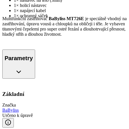
1× nástavec na tělo (3mm)
1× holicí nástavec
1× napájecí kabel
1× ochranný sáček
Multifunkční zastřihovač
BaByliss MT726E
je speciálně vhodný na
zastřihování, úpravu vousů a chloupků na obličeji i těle. Je vybaven
titanovými čepelemi pro super ostré řezání a dlouhotrvající přesnost,
hladký střih a dlouhou životnost.
Parametry
Základní
Značka
BaByliss
Určeno k úpravě