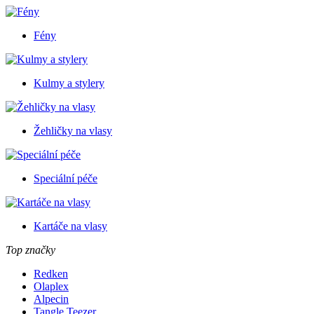
Fény
Kulmy a stylery
Žehličky na vlasy
Speciální péče
Kartáče na vlasy
Top značky
Redken
Olaplex
Alpecin
Tangle Teezer