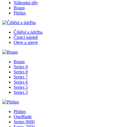
Náhradní díly
Braun
Philips
Čištění a údržba
Čisticí náplně
Oleje a spreje
Braun
Series 9
Series 8
Series 7
Series 6
Series 5
Series 3
Philips
OneBlade
Series 9000
Series 7000