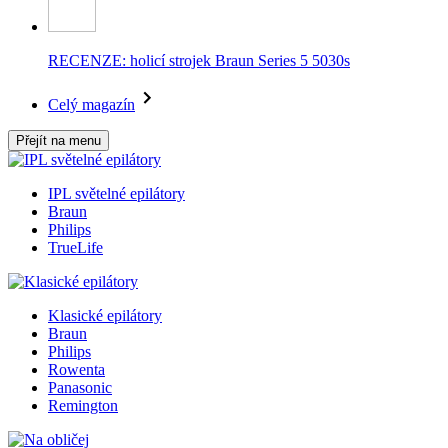
RECENZE: holicí strojek Braun Series 5 5030s
Celý magazín
Přejít na menu
IPL světelné epilátory
Braun
Philips
TrueLife
Klasické epilátory
Braun
Philips
Rowenta
Panasonic
Remington