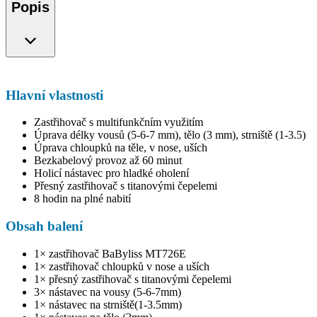
Popis
Hlavní vlastnosti
Zastřihovač s multifunkčním využitím
Úprava délky vousů (5-6-7 mm), tělo (3 mm), strniště (1-3.5)
Úprava chloupků na těle, v nose, uších
Bezkabelový provoz až 60 minut
Holicí nástavec pro hladké oholení
Přesný zastřihovač s titanovými čepelemi
8 hodin na plné nabití
Obsah balení
1× zastřihovač BaByliss MT726E
1× zastřihovač chloupků v nose a uších
1× přesný zastřihovač s titanovými čepelemi
3× nástavec na vousy (5-6-7mm)
1× nástavec na strniště(1-3.5mm)