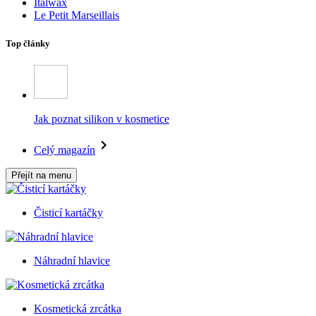
Italwax
Le Petit Marseillais
Top články
Jak poznat silikon v kosmetice
Celý magazín
Přejít na menu
Čisticí kartáčky
Náhradní hlavice
Kosmetická zrcátka