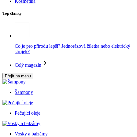
Kosmetika
Top články
Co je pro přírodu lepší? Jednorázová žiletka nebo elektrický
strojek?
Celý magazín
Přejít na menu
Šampony
Pečující oleje
Vosky a balzámy