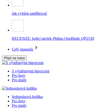
Jak vybírat zastřihovač
RECENZE: holicí strojek Philips OneBlade QP2530
Celý magazín
Přejít na menu
S výměnnými hlavicemi
Pro ženy
Pro muže
Jednorázová holítka
Pro ženy
Pro muže