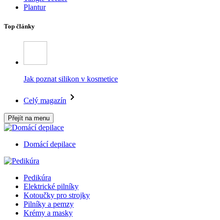
Plantur
Top články
Jak poznat silikon v kosmetice
Celý magazín
Přejít na menu
Domácí depilace
Pedikúra
Elektrické pilníky
Kotoučky pro strojky
Pilníky a pemzy
Krémy a masky