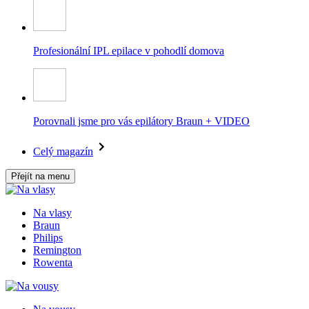
Profesionální IPL epilace v pohodlí domova
Porovnali jsme pro vás epilátory Braun + VIDEO
Celý magazín
Přejít na menu
Na vlasy
Braun
Philips
Remington
Rowenta