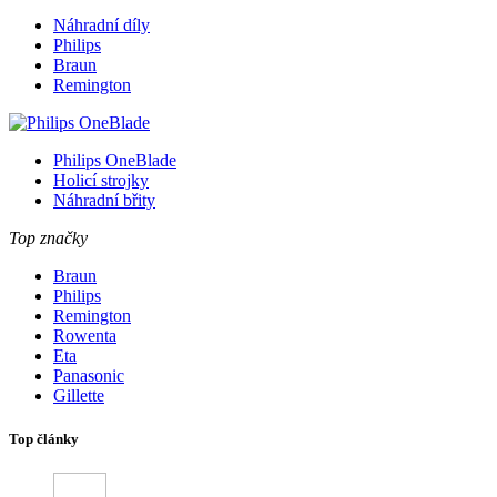
Náhradní díly
Philips
Braun
Remington
Philips OneBlade
Holicí strojky
Náhradní břity
Top značky
Braun
Philips
Remington
Rowenta
Eta
Panasonic
Gillette
Top články