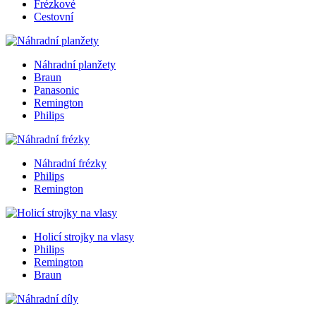
Frézkové
Cestovní
Náhradní planžety
Braun
Panasonic
Remington
Philips
Náhradní frézky
Philips
Remington
Holicí strojky na vlasy
Philips
Remington
Braun