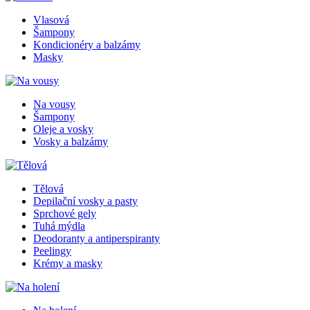
Vlasová
Šampony
Kondicionéry a balzámy
Masky
Na vousy
Šampony
Oleje a vosky
Vosky a balzámy
Tělová
Depilační vosky a pasty
Sprchové gely
Tuhá mýdla
Deodoranty a antiperspiranty
Peelingy
Krémy a masky