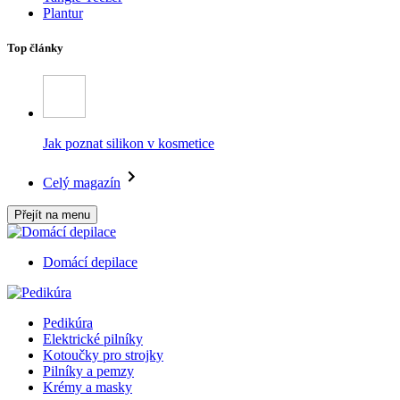
Plantur
Top články
Jak poznat silikon v kosmetice
Celý magazín
Přejít na menu
Domácí depilace
Pedikúra
Elektrické pilníky
Kotoučky pro strojky
Pilníky a pemzy
Krémy a masky