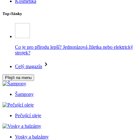
Kosmetika
Top články
Co je pro přírodu lepší? Jednorázová žiletka nebo elektrický
strojek?
Celý magazín
Přejít na menu
Šampony
Pečující oleje
Vosky a balzámy