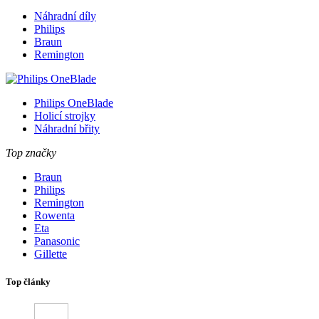
Náhradní díly
Philips
Braun
Remington
Philips OneBlade
Holicí strojky
Náhradní břity
Top značky
Braun
Philips
Remington
Rowenta
Eta
Panasonic
Gillette
Top články