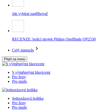
Jak vybírat zastřihovač
RECENZE: holicí strojek Philips OneBlade QP2530
Celý magazín
Přejít na menu
S výměnnými hlavicemi
Pro ženy
Pro muže
Jednorázová holítka
Pro ženy
Pro muže