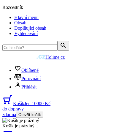
Rozcestník
Hlavní menu
Obsah
Doplňující obsah
Vyhledávání
Holime.cz
Oblíbené
Porovnání
Přihlásit
Košík
Jen 10000 Kč
do dopravy
zdarma
Otevřít košík
Košík je prázdný
...