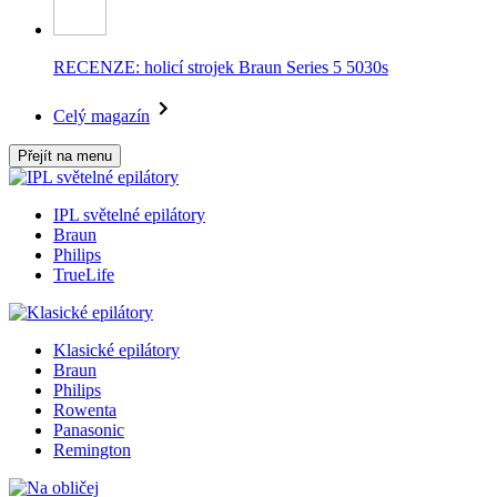
RECENZE: holicí strojek Braun Series 5 5030s
Celý magazín
Přejít na menu
IPL světelné epilátory
Braun
Philips
TrueLife
Klasické epilátory
Braun
Philips
Rowenta
Panasonic
Remington