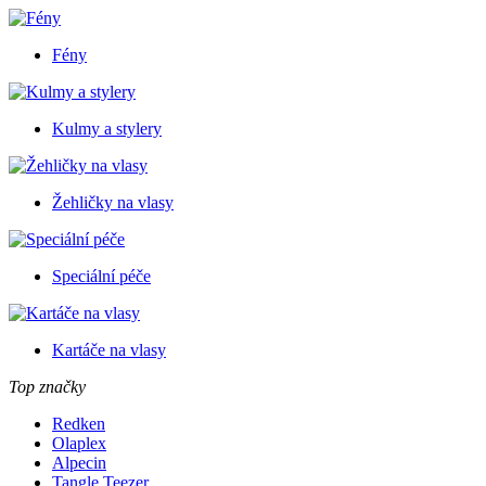
Fény
Kulmy a stylery
Žehličky na vlasy
Speciální péče
Kartáče na vlasy
Top značky
Redken
Olaplex
Alpecin
Tangle Teezer