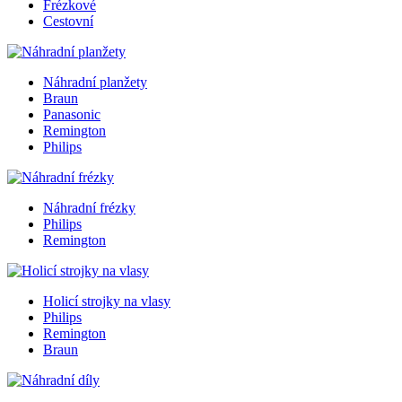
Frézkové
Cestovní
Náhradní planžety
Braun
Panasonic
Remington
Philips
Náhradní frézky
Philips
Remington
Holicí strojky na vlasy
Philips
Remington
Braun