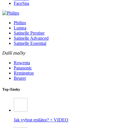
FaceSpa
Philips
Lumea
Satinelle Prestige
Satinelle Advanced
Satinelle Essential
Další značky
Rowenta
Panasonic
Remington
Beurer
Top články
Jak vybrat epilátor? + VIDEO