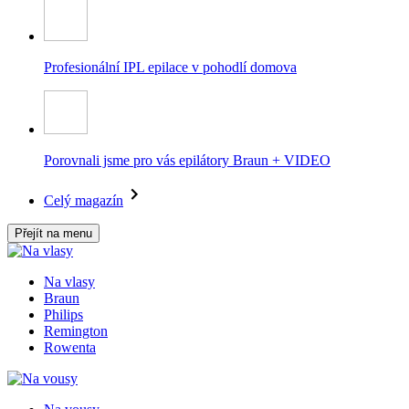
Profesionální IPL epilace v pohodlí domova
Porovnali jsme pro vás epilátory Braun + VIDEO
Celý magazín
Přejít na menu
Na vlasy
Braun
Philips
Remington
Rowenta