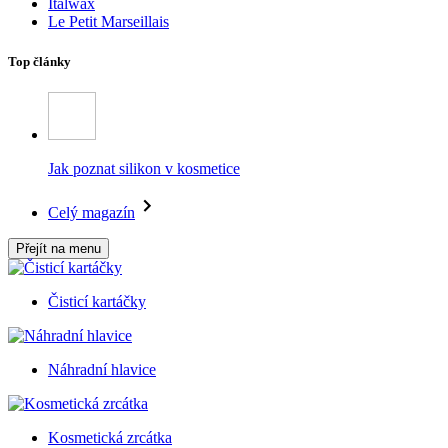
Italwax
Le Petit Marseillais
Top články
Jak poznat silikon v kosmetice
Celý magazín
Přejít na menu
Čisticí kartáčky
Náhradní hlavice
Kosmetická zrcátka