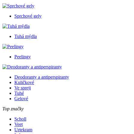
Sprchové gely
Tuhá mýdla
Peelingy
Deodoranty a antiperspiranty
Kuličkové
Ve spreji
Tuhé
Gelové
Top značky
Scholl
Veet
Urtekram