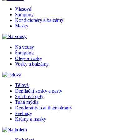
Vlasová
Šampony
Kondicionéry a balzámy
Masky
Na vousy
Šampony
Oleje a vosky
Vosky a balzámy
Tělová
Depilační vosky a pasty
Sprchové gely
Tuhá mýdla
Deodoranty a antiperspiranty
Peelingy
Krémy a masky