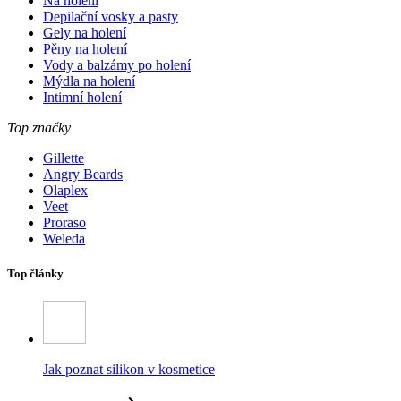
Na holení
Depilační vosky a pasty
Gely na holení
Pěny na holení
Vody a balzámy po holení
Mýdla na holení
Intimní holení
Top značky
Gillette
Angry Beards
Olaplex
Veet
Proraso
Weleda
Top články
Jak poznat silikon v kosmetice