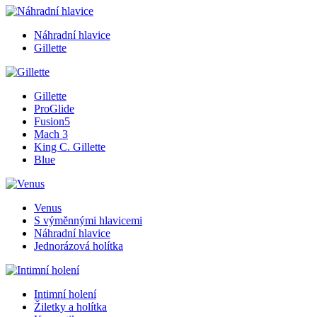
Náhradní hlavice
Gillette
Gillette
ProGlide
Fusion5
Mach 3
King C. Gillette
Blue
Venus
S výměnnými hlavicemi
Náhradní hlavice
Jednorázová holítka
Intimní holení
Žiletky a holítka