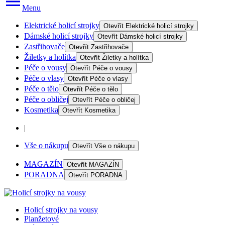
Menu
Elektrické holicí strojky
Otevřít
Elektrické holicí strojky
Dámské holicí strojky
Otevřít
Dámské holicí strojky
Zastřihovače
Otevřít
Zastřihovače
Žiletky a holítka
Otevřít
Žiletky a holítka
Péče o vousy
Otevřít
Péče o vousy
Péče o vlasy
Otevřít
Péče o vlasy
Péče o tělo
Otevřít
Péče o tělo
Péče o obličej
Otevřít
Péče o obličej
Kosmetika
Otevřít
Kosmetika
|
Vše o nákupu
Otevřít
Vše o nákupu
MAGAZÍN
Otevřít
MAGAZÍN
PORADNA
Otevřít
PORADNA
Holicí strojky na vousy
Planžetové