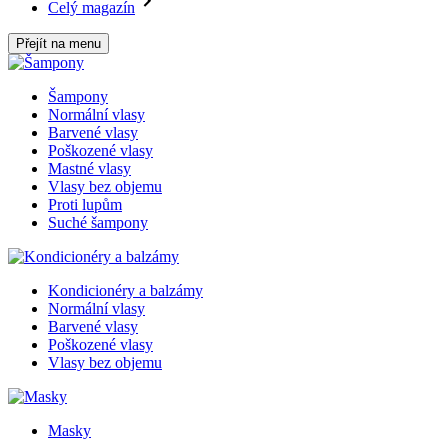
Celý magazín
Přejít na menu
Šampony
Normální vlasy
Barvené vlasy
Poškozené vlasy
Mastné vlasy
Vlasy bez objemu
Proti lupům
Suché šampony
Kondicionéry a balzámy
Normální vlasy
Barvené vlasy
Poškozené vlasy
Vlasy bez objemu
Masky