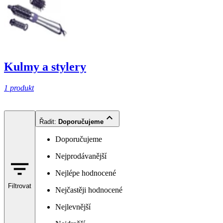
Kulmy a stylery
1 produkt
Řadit
:
Doporučujeme
Doporučujeme
Nejprodávanější
Nejlépe hodnocené
Filtrovat
Nejčastěji hodnocené
Nejlevnější