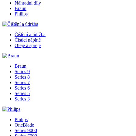
Náhradní díly
Braun
Philips
Čištění a údržba
Čisticí náplně
Oleje a spreje
Braun
Series 9
Series 8
Series 7
Series 6
Series 5
Series 3
Philips
OneBlade
Series 9000
Series 7000