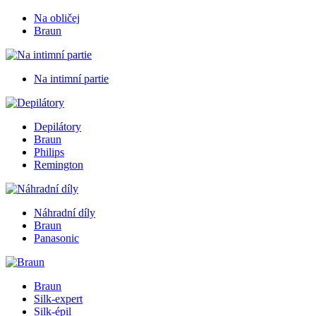
Na obličej
Braun
Na intimní partie
Depilátory
Braun
Philips
Remington
Náhradní díly
Braun
Panasonic
Braun
Silk-expert
Silk-épil