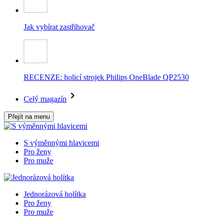
Jak vybírat zastřihovač
RECENZE: holicí strojek Philips OneBlade QP2530
Celý magazín
Přejít na menu
S výměnnými hlavicemi
Pro ženy
Pro muže
Jednorázová holítka
Pro ženy
Pro muže