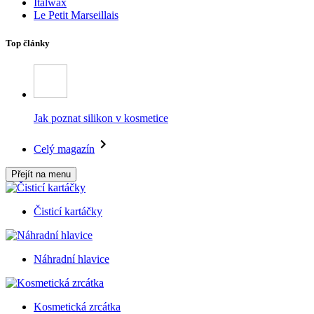
Italwax
Le Petit Marseillais
Top články
Jak poznat silikon v kosmetice
Celý magazín
Přejít na menu
Čisticí kartáčky
Náhradní hlavice
Kosmetická zrcátka