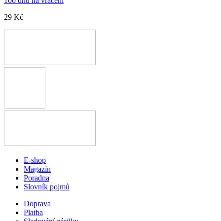
100 dnů na vrácení
29 Kč
E-shop
Magazín
Poradna
Slovník pojmů
Doprava
Platba