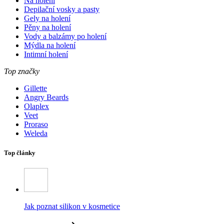
Na holení
Depilační vosky a pasty
Gely na holení
Pěny na holení
Vody a balzámy po holení
Mýdla na holení
Intimní holení
Top značky
Gillette
Angry Beards
Olaplex
Veet
Proraso
Weleda
Top články
Jak poznat silikon v kosmetice