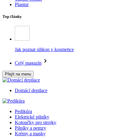
Plantur
Top články
Jak poznat silikon v kosmetice
Celý magazín
Přejít na menu
Domácí depilace
Pedikúra
Elektrické pilníky
Kotoučky pro strojky
Pilníky a pemzy
Krémy a masky