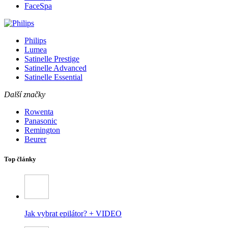
FaceSpa
Philips
Lumea
Satinelle Prestige
Satinelle Advanced
Satinelle Essential
Další značky
Rowenta
Panasonic
Remington
Beurer
Top články
Jak vybrat epilátor? + VIDEO