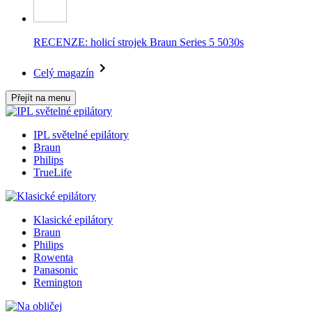
RECENZE: holicí strojek Braun Series 5 5030s
Celý magazín
Přejít na menu
IPL světelné epilátory
Braun
Philips
TrueLife
Klasické epilátory
Braun
Philips
Rowenta
Panasonic
Remington