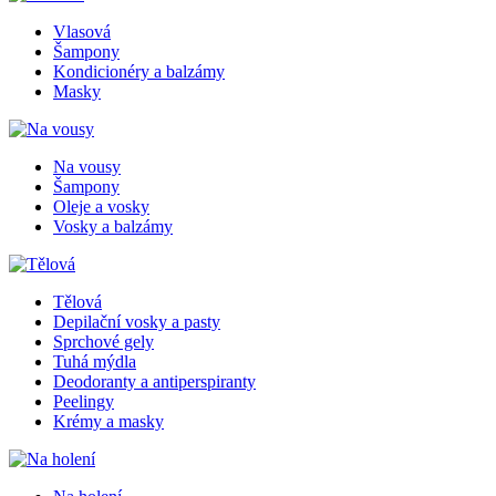
Vlasová
Šampony
Kondicionéry a balzámy
Masky
Na vousy
Šampony
Oleje a vosky
Vosky a balzámy
Tělová
Depilační vosky a pasty
Sprchové gely
Tuhá mýdla
Deodoranty a antiperspiranty
Peelingy
Krémy a masky