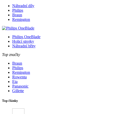
Náhradní díly
Philips
Braun
Remington
Philips OneBlade
Holicí strojky
Náhradní břity
Top značky
Braun
Philips
Remington
Rowenta
Eta
Panasonic
Gillette
Top články