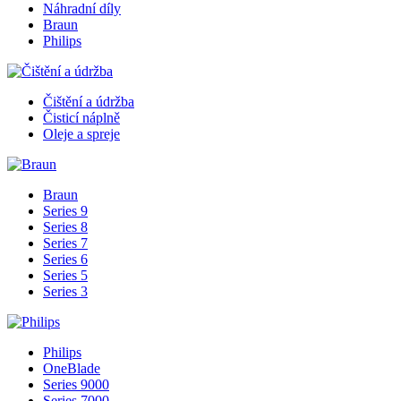
Náhradní díly
Braun
Philips
Čištění a údržba
Čisticí náplně
Oleje a spreje
Braun
Series 9
Series 8
Series 7
Series 6
Series 5
Series 3
Philips
OneBlade
Series 9000
Series 7000