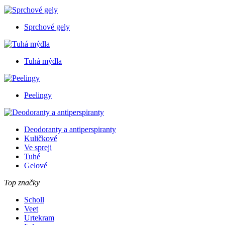
Sprchové gely
Tuhá mýdla
Peelingy
Deodoranty a antiperspiranty
Kuličkové
Ve spreji
Tuhé
Gelové
Top značky
Scholl
Veet
Urtekram