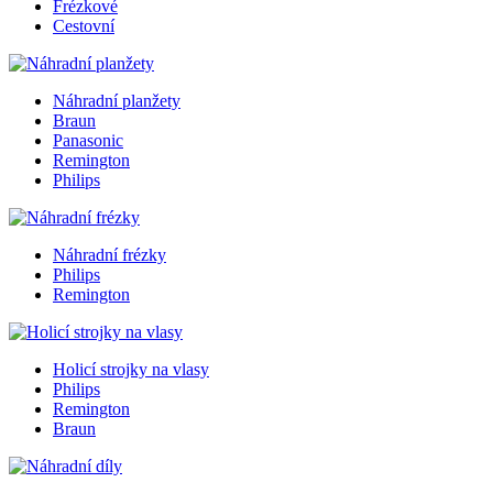
Frézkové
Cestovní
Náhradní planžety
Braun
Panasonic
Remington
Philips
Náhradní frézky
Philips
Remington
Holicí strojky na vlasy
Philips
Remington
Braun