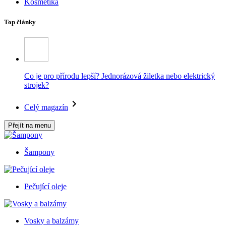
Kosmetika
Top články
Co je pro přírodu lepší? Jednorázová žiletka nebo elektrický
strojek?
Celý magazín
Přejít na menu
Šampony
Pečující oleje
Vosky a balzámy