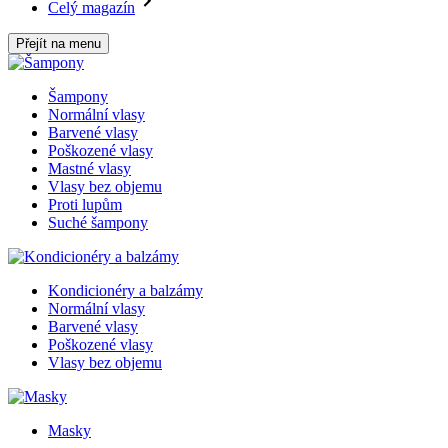
Celý magazín
Přejít na menu
Šampony
Normální vlasy
Barvené vlasy
Poškozené vlasy
Mastné vlasy
Vlasy bez objemu
Proti lupům
Suché šampony
Kondicionéry a balzámy
Normální vlasy
Barvené vlasy
Poškozené vlasy
Vlasy bez objemu
Masky