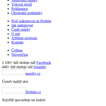
Sledování zásilky
Vrácení zboží
Reklamace
Obchodní podmínky
Proč nakupovat na Holime
Jak nakupovat
Časté otázky
O nás
Affiliate program
Kontakt
Čeština
Slovenčina
2 100+ lidí sleduje náš
Facebook
440+ lidí sleduje náš
Youtube
nazuby.cz
Úsměv každý den
Holime.cz
Největší specialista na holení