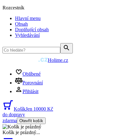
Rozcestník
Hlavní menu
Obsah
Doplňující obsah
Vyhledávání
Holime.cz
Oblíbené
Porovnání
Přihlásit
Košík
Jen 10000 Kč
do dopravy
zdarma
Otevřít košík
Košík je prázdný
...