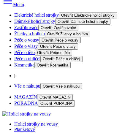
Menu
Elektrické holicí strojky
Otevřít
Elektrické holicí strojky
Dámské holicí strojky
Otevřít
Dámské holicí strojky
Zastřihovače
Otevřít
Zastřihovače
Žiletky a holítka
Otevřít
Žiletky a holítka
Péče o vousy
Otevřít
Péče o vousy
Péče o vlasy
Otevřít
Péče o vlasy
Péče o tělo
Otevřít
Péče o tělo
Péče o obličej
Otevřít
Péče o obličej
Kosmetika
Otevřít
Kosmetika
|
Vše o nákupu
Otevřít
Vše o nákupu
MAGAZÍN
Otevřít
MAGAZÍN
PORADNA
Otevřít
PORADNA
Holicí strojky na vousy
Planžetové