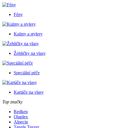
Fény
Kulmy a stylery
Žehličky na vlasy
Speciální péče
Kartáče na vlasy
Top značky
Redken
Olaplex
Alpecin
Tangle Teezer