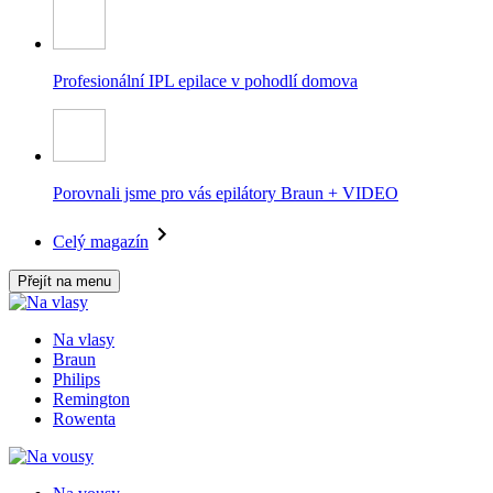
Profesionální IPL epilace v pohodlí domova
Porovnali jsme pro vás epilátory Braun + VIDEO
Celý magazín
Přejít na menu
Na vlasy
Braun
Philips
Remington
Rowenta