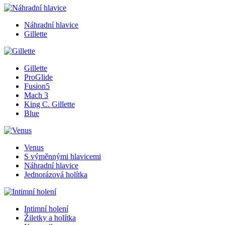
Náhradní hlavice
Gillette
Gillette
ProGlide
Fusion5
Mach 3
King C. Gillette
Blue
Venus
S výměnnými hlavicemi
Náhradní hlavice
Jednorázová holítka
Intimní holení
Žiletky a holítka