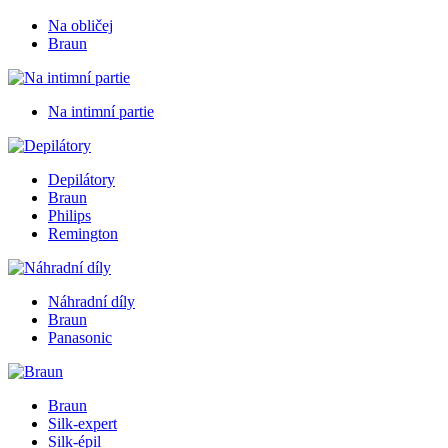
Na obličej
Braun
Na intimní partie
Depilátory
Braun
Philips
Remington
Náhradní díly
Braun
Panasonic
Braun
Silk-expert
Silk-épil