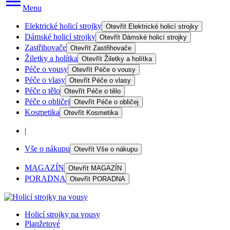
Menu
Elektrické holicí strojky
Otevřít
Elektrické holicí strojky
Dámské holicí strojky
Otevřít
Dámské holicí strojky
Zastřihovače
Otevřít
Zastřihovače
Žiletky a holítka
Otevřít
Žiletky a holítka
Péče o vousy
Otevřít
Péče o vousy
Péče o vlasy
Otevřít
Péče o vlasy
Péče o tělo
Otevřít
Péče o tělo
Péče o obličej
Otevřít
Péče o obličej
Kosmetika
Otevřít
Kosmetika
|
Vše o nákupu
Otevřít
Vše o nákupu
MAGAZÍN
Otevřít
MAGAZÍN
PORADNA
Otevřít
PORADNA
Holicí strojky na vousy
Planžetové