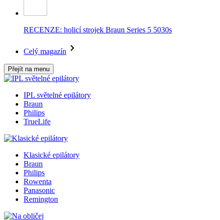
RECENZE: holicí strojek Braun Series 5 5030s
Celý magazín
Přejít na menu
IPL světelné epilátory
Braun
Philips
TrueLife
Klasické epilátory
Braun
Philips
Rowenta
Panasonic
Remington