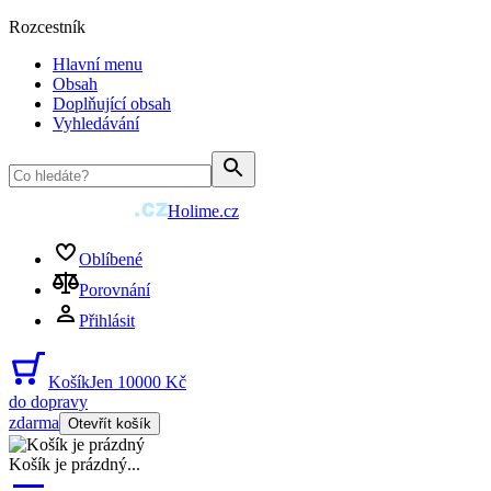
Rozcestník
Hlavní menu
Obsah
Doplňující obsah
Vyhledávání
Holime.cz
Oblíbené
Porovnání
Přihlásit
Košík
Jen 10000 Kč
do dopravy
zdarma
Otevřít košík
Košík je prázdný
...