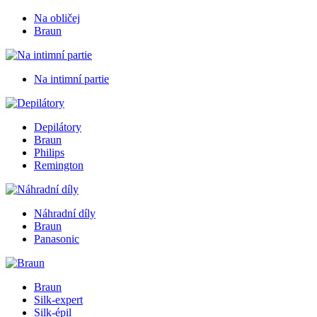
Na obličej
Braun
Na intimní partie
Depilátory
Braun
Philips
Remington
Náhradní díly
Braun
Panasonic
Braun
Silk-expert
Silk-épil