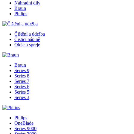
Náhradní díly
Braun
Philips
Čištění a údržba
Čisticí náplně
Oleje a spreje
Braun
Series 9
Series 8
Series 7
Series 6
Series 5
Series 3
Philips
OneBlade
Series 9000
Series 7000