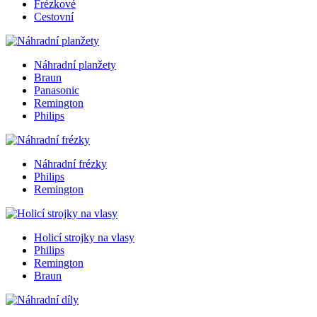
Frézkové
Cestovní
Náhradní planžety
Braun
Panasonic
Remington
Philips
Náhradní frézky
Philips
Remington
Holicí strojky na vlasy
Philips
Remington
Braun