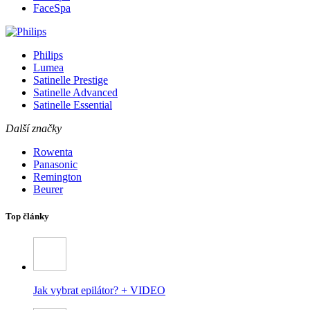
FaceSpa
Philips
Lumea
Satinelle Prestige
Satinelle Advanced
Satinelle Essential
Další značky
Rowenta
Panasonic
Remington
Beurer
Top články
Jak vybrat epilátor? + VIDEO