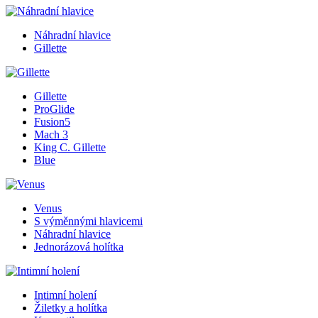
Náhradní hlavice
Gillette
Gillette
ProGlide
Fusion5
Mach 3
King C. Gillette
Blue
Venus
S výměnnými hlavicemi
Náhradní hlavice
Jednorázová holítka
Intimní holení
Žiletky a holítka