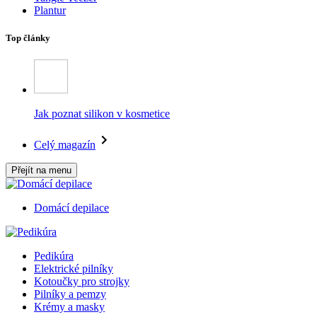
Plantur
Top články
Jak poznat silikon v kosmetice
Celý magazín
Přejít na menu
Domácí depilace
Pedikúra
Elektrické pilníky
Kotoučky pro strojky
Pilníky a pemzy
Krémy a masky