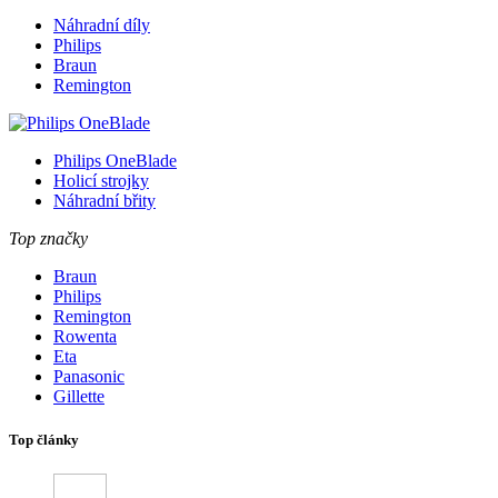
Náhradní díly
Philips
Braun
Remington
Philips OneBlade
Holicí strojky
Náhradní břity
Top značky
Braun
Philips
Remington
Rowenta
Eta
Panasonic
Gillette
Top články