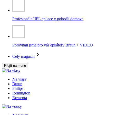
Profesionální IPL epilace v pohodlí domova
Porovnali jsme pro vás epilátory Braun + VIDEO
Celý magazín
Přejít na menu
Na vlasy
Braun
Philips
Remington
Rowenta