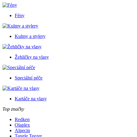
Fény
Kulmy a stylery
Žehličky na vlasy
Speciální péče
Kartáče na vlasy
Top značky
Redken
Olaplex
Alpecin
Tangle Teezer