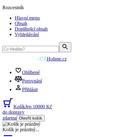
Rozcestník
Hlavní menu
Obsah
Doplňující obsah
Vyhledávání
Holime.cz
Oblíbené
Porovnání
Přihlásit
Košík
Jen 10000 Kč
do dopravy
zdarma
Otevřít košík
Košík je prázdný
...