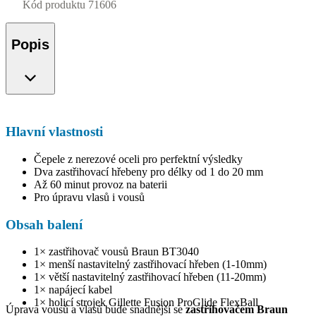
Kód produktu
71606
Popis
Hlavní vlastnosti
Čepele z nerezové oceli pro perfektní výsledky
Dva zastřihovací hřebeny pro délky od 1 do 20 mm
Až 60 minut provoz na baterii
Pro úpravu vlasů i vousů
Obsah balení
1× zastřihovač vousů Braun BT3040
1× menší nastavitelný zastřihovací hřeben (1-10mm)
1× větší nastavitelný zastřihovací hřeben (11-20mm)
1× napájecí kabel
1× holicí strojek Gillette Fusion ProGlide FlexBall
Úprava vousů a vlasů bude snadnější se
zastřihovačem Braun