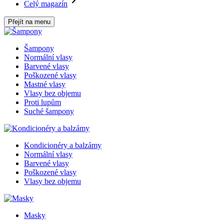
Celý magazín
Přejít na menu
Šampony
Normální vlasy
Barvené vlasy
Poškozené vlasy
Mastné vlasy
Vlasy bez objemu
Proti lupům
Suché šampony
Kondicionéry a balzámy
Normální vlasy
Barvené vlasy
Poškozené vlasy
Vlasy bez objemu
Masky