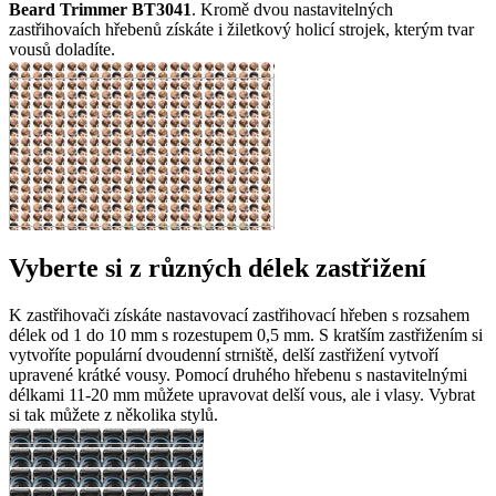
Beard Trimmer BT3041
. Kromě dvou nastavitelných
zastřihovaích hřebenů získáte i žiletkový holicí strojek, kterým tvar
vousů doladíte.
Vyberte si z různých délek zastřižení
K zastřihovači získáte nastavovací zastřihovací hřeben s rozsahem
délek od 1 do 10 mm s rozestupem 0,5 mm. S kratším zastřižením si
vytvoříte populární dvoudenní strniště, delší zastřižení vytvoří
upravené krátké vousy. Pomocí druhého hřebenu s nastavitelnými
délkami 11-20 mm můžete upravovat delší vous, ale i vlasy. Vybrat
si tak můžete z několika stylů.