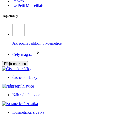
Italwax
Le Petit Marseillais
Top články
Jak poznat silikon v kosmetice
Celý magazín
Přejít na menu
Čisticí kartáčky
Náhradní hlavice
Kosmetická zrcátka