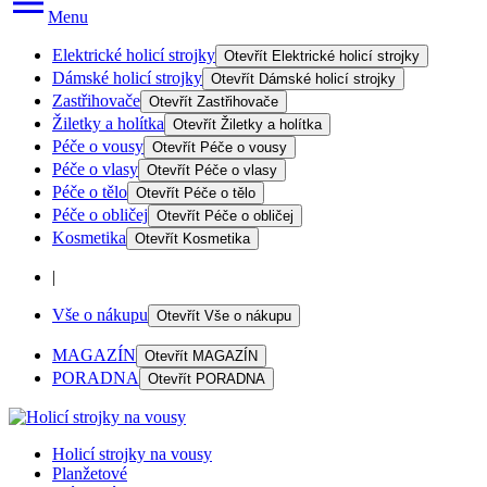
Menu
Elektrické holicí strojky
Otevřít
Elektrické holicí strojky
Dámské holicí strojky
Otevřít
Dámské holicí strojky
Zastřihovače
Otevřít
Zastřihovače
Žiletky a holítka
Otevřít
Žiletky a holítka
Péče o vousy
Otevřít
Péče o vousy
Péče o vlasy
Otevřít
Péče o vlasy
Péče o tělo
Otevřít
Péče o tělo
Péče o obličej
Otevřít
Péče o obličej
Kosmetika
Otevřít
Kosmetika
|
Vše o nákupu
Otevřít
Vše o nákupu
MAGAZÍN
Otevřít
MAGAZÍN
PORADNA
Otevřít
PORADNA
Holicí strojky na vousy
Planžetové