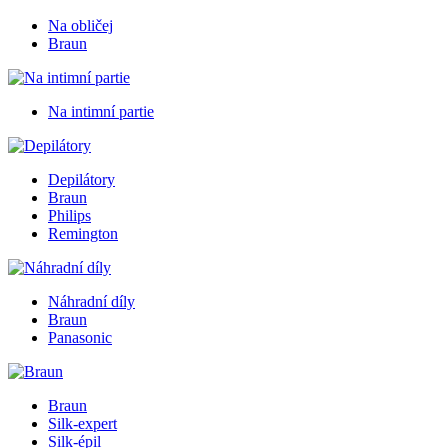
Na obličej
Braun
Na intimní partie
Depilátory
Braun
Philips
Remington
Náhradní díly
Braun
Panasonic
Braun
Silk-expert
Silk-épil