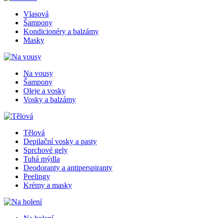
Vlasová
Šampony
Kondicionéry a balzámy
Masky
Na vousy
Šampony
Oleje a vosky
Vosky a balzámy
Tělová
Depilační vosky a pasty
Sprchové gely
Tuhá mýdla
Deodoranty a antiperspiranty
Peelingy
Krémy a masky