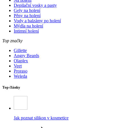
Na holení
Depilační vosky a pasty
Gely na holení
Pěny na holení
Vody a balzámy po holení
Mýdla na holení
Intimní holení
Top značky
Gillette
Angry Beards
Olaplex
Veet
Proraso
Weleda
Top články
Jak poznat silikon v kosmetice