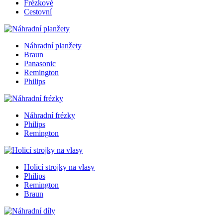
Frézkové
Cestovní
Náhradní planžety
Braun
Panasonic
Remington
Philips
Náhradní frézky
Philips
Remington
Holicí strojky na vlasy
Philips
Remington
Braun