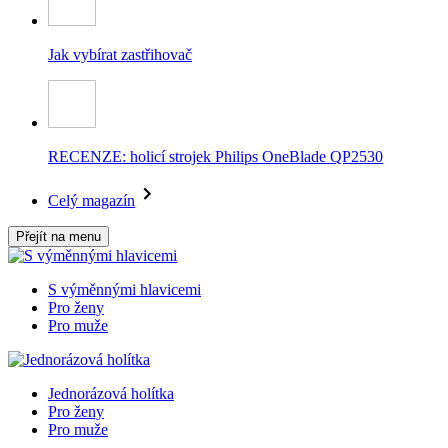
Jak vybírat zastřihovač
RECENZE: holicí strojek Philips OneBlade QP2530
Celý magazín
Přejít na menu
S výměnnými hlavicemi
Pro ženy
Pro muže
Jednorázová holítka
Pro ženy
Pro muže