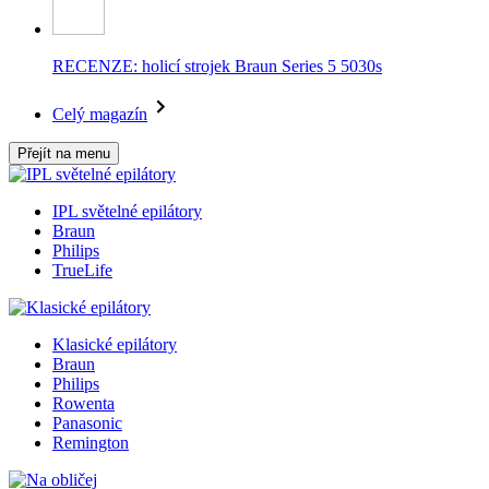
RECENZE: holicí strojek Braun Series 5 5030s
Celý magazín
Přejít na menu
IPL světelné epilátory
Braun
Philips
TrueLife
Klasické epilátory
Braun
Philips
Rowenta
Panasonic
Remington