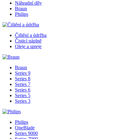
Náhradní díly
Braun
Philips
Čištění a údržba
Čisticí náplně
Oleje a spreje
Braun
Series 9
Series 8
Series 7
Series 6
Series 5
Series 3
Philips
OneBlade
Series 9000
Series 7000