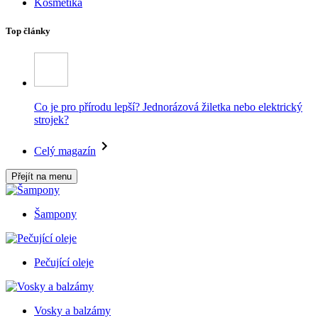
Kosmetika
Top články
Co je pro přírodu lepší? Jednorázová žiletka nebo elektrický
strojek?
Celý magazín
Přejít na menu
Šampony
Pečující oleje
Vosky a balzámy