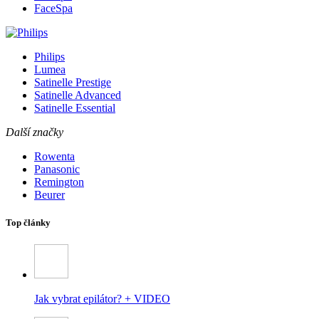
FaceSpa
Philips
Lumea
Satinelle Prestige
Satinelle Advanced
Satinelle Essential
Další značky
Rowenta
Panasonic
Remington
Beurer
Top články
Jak vybrat epilátor? + VIDEO