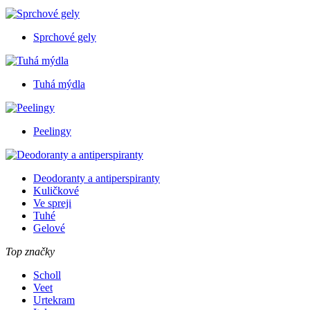
Sprchové gely
Tuhá mýdla
Peelingy
Deodoranty a antiperspiranty
Kuličkové
Ve spreji
Tuhé
Gelové
Top značky
Scholl
Veet
Urtekram