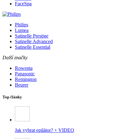
FaceSpa
Philips
Lumea
Satinelle Prestige
Satinelle Advanced
Satinelle Essential
Další značky
Rowenta
Panasonic
Remington
Beurer
Top články
Jak vybrat epilátor? + VIDEO