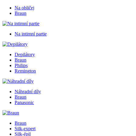
Na obličej
Braun
Na intimní partie
Depilátory
Braun
Philips
Remington
Náhradní díly
Braun
Panasonic
Braun
Silk-expert
Silk-épil