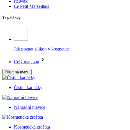
Italwax
Le Petit Marseillais
Top články
Jak poznat silikon v kosmetice
Celý magazín
Přejít na menu
Čisticí kartáčky
Náhradní hlavice
Kosmetická zrcátka