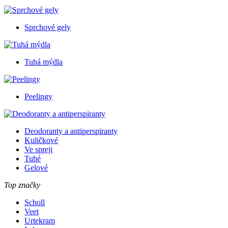
Sprchové gely
Tuhá mýdla
Peelingy
Deodoranty a antiperspiranty
Kuličkové
Ve spreji
Tuhé
Gelové
Top značky
Scholl
Veet
Urtekram