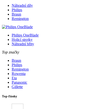
Náhradní díly
Philips
Braun
Remington
Philips OneBlade
Holicí strojky
Náhradní břity
Top značky
Braun
Philips
Remington
Rowenta
Eta
Panasonic
Gillette
Top články