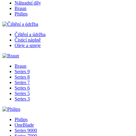
Náhradní díly
Braun
Philips
Čištění a údržba
Čisticí náplně
Oleje a spreje
Braun
Series 9
Series 8
Series 7
Series 6
Series 5
Series 3
Philips
OneBlade
Series 9000
Series 7000