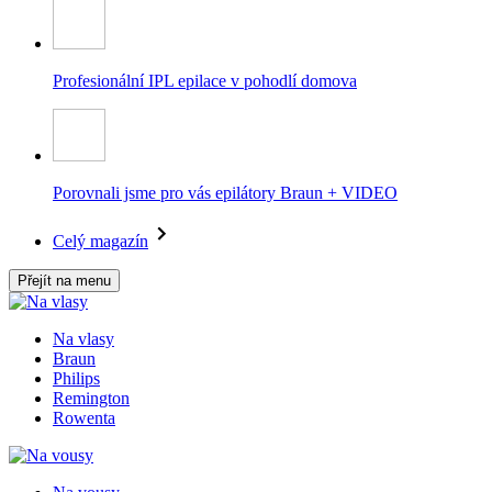
Profesionální IPL epilace v pohodlí domova
Porovnali jsme pro vás epilátory Braun + VIDEO
Celý magazín
Přejít na menu
Na vlasy
Braun
Philips
Remington
Rowenta