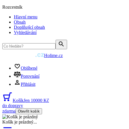
Rozcestník
Hlavní menu
Obsah
Doplňující obsah
Vyhledávání
Holime.cz
Oblíbené
Porovnání
Přihlásit
Košík
Jen 10000 Kč
do dopravy
zdarma
Otevřít košík
Košík je prázdný
...