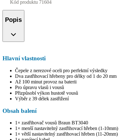
Kód produktu
71604
Popis
Hlavní vlastnosti
Čepele z nerezové oceli pro perfektní výsledky
Dva zastřihovací hřebeny pro délky od 1 do 20 mm
Až 100 minut provoz na baterii
Pro úpravu vlasů i vousů
Přizpůsobí výkon hustotě vousů
Výběr z 39 délek zastřižení
Obsah balení
1× zastřihovač vousů Braun BT3040
1× menší nastavitelný zastřihovací hřeben (1-10mm)
1× větší nastavitelný zastřihovací hřeben (11-20mm)
1× napájecí kabel