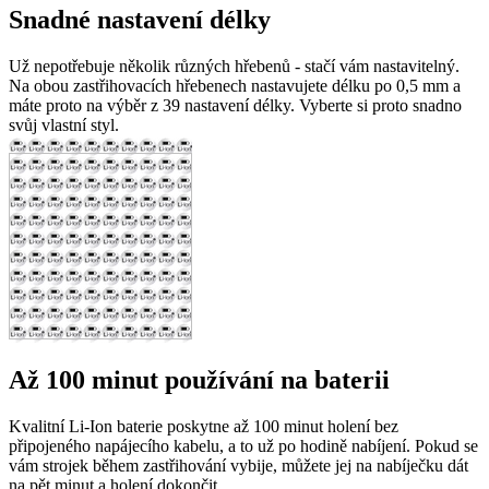
Snadné nastavení délky
Už nepotřebuje několik různých hřebenů - stačí vám nastavitelný.
Na obou zastřihovacích hřebenech nastavujete délku po 0,5 mm a
máte proto na výběr z 39 nastavení délky. Vyberte si proto snadno
svůj vlastní styl.
Až 100 minut používání na baterii
Kvalitní Li-Ion baterie poskytne až 100 minut holení bez
připojeného napájecího kabelu, a to už po hodině nabíjení. Pokud se
vám strojek během zastřihování vybije, můžete jej na nabíječku dát
na pět minut a holení dokončit.