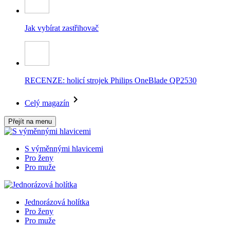
Jak vybírat zastřihovač
RECENZE: holicí strojek Philips OneBlade QP2530
Celý magazín
Přejít na menu
S výměnnými hlavicemi
Pro ženy
Pro muže
Jednorázová holítka
Pro ženy
Pro muže