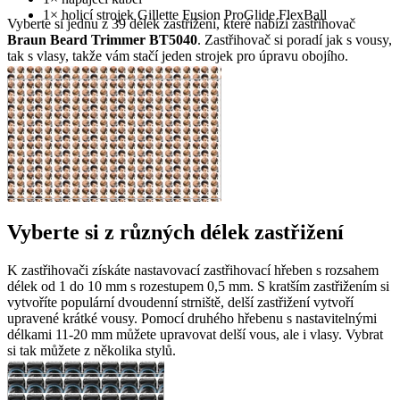
1× holicí strojek Gillette Fusion ProGlide FlexBall
Vyberte si jednu z 39 délek zastřižení, které nabízí zastřihovač
Braun Beard Trimmer BT5040
. Zastřihovač si poradí jak s vousy,
tak s vlasy, takže vám stačí jeden strojek pro úpravu obojího.
Vyberte si z různých délek zastřižení
K zastřihovači získáte nastavovací zastřihovací hřeben s rozsahem
délek od 1 do 10 mm s rozestupem 0,5 mm. S kratším zastřižením si
vytvoříte populární dvoudenní strniště, delší zastřižení vytvoří
upravené krátké vousy. Pomocí druhého hřebenu s nastavitelnými
délkami 11-20 mm můžete upravovat delší vous, ale i vlasy. Vybrat
si tak můžete z několika stylů.