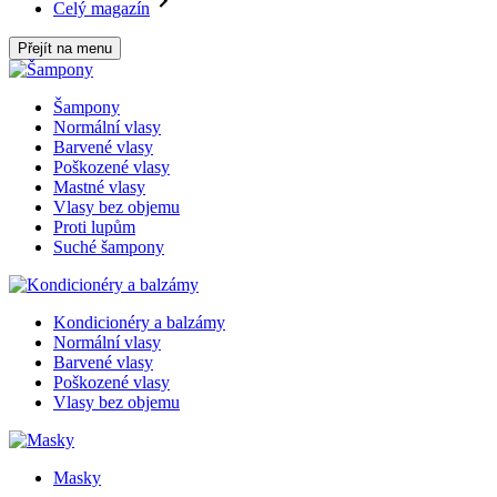
Celý magazín
Přejít na menu
Šampony
Normální vlasy
Barvené vlasy
Poškozené vlasy
Mastné vlasy
Vlasy bez objemu
Proti lupům
Suché šampony
Kondicionéry a balzámy
Normální vlasy
Barvené vlasy
Poškozené vlasy
Vlasy bez objemu
Masky