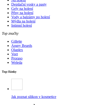
Na holení
Depilační vosky a pasty
Gely na holení
Pěny na holení
Vody a balzámy po holení
Mýdla na holení
Intimní holení
Top značky
Gillette
Angry Beards
Olaplex
Veet
Proraso
Weleda
Top články
Jak poznat silikon v kosmetice