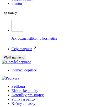
Plantur
Top články
Jak poznat silikon v kosmetice
Celý magazín
Přejít na menu
Domácí depilace
Pedikúra
Elektrické pilníky
Kotoučky pro strojky
Pilníky a pemzy
Krémy a masky