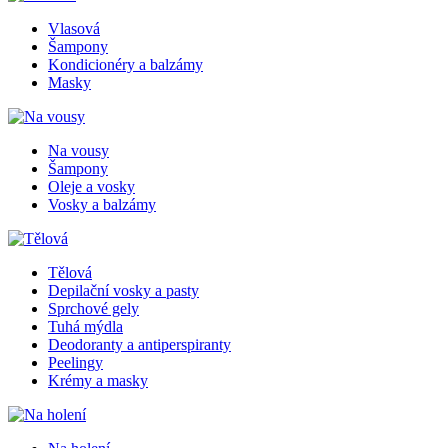
Vlasová
Šampony
Kondicionéry a balzámy
Masky
Na vousy
Šampony
Oleje a vosky
Vosky a balzámy
Tělová
Depilační vosky a pasty
Sprchové gely
Tuhá mýdla
Deodoranty a antiperspiranty
Peelingy
Krémy a masky