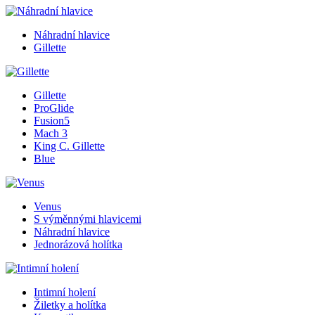
Náhradní hlavice
Gillette
Gillette
ProGlide
Fusion5
Mach 3
King C. Gillette
Blue
Venus
S výměnnými hlavicemi
Náhradní hlavice
Jednorázová holítka
Intimní holení
Žiletky a holítka