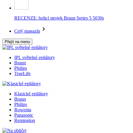
RECENZE: holicí strojek Braun Series 5 5030s
Celý magazín
Přejít na menu
IPL světelné epilátory
Braun
Philips
TrueLife
Klasické epilátory
Braun
Philips
Rowenta
Panasonic
Remington