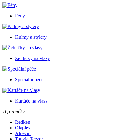
Fény
Kulmy a stylery
Žehličky na vlasy
Speciální péče
Kartáče na vlasy
Top značky
Redken
Olaplex
Alpecin
Tangle Teezer