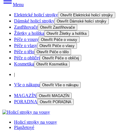
Menu
Elektrické holicí strojky
Otevřít
Elektrické holicí strojky
Dámské holicí strojky
Otevřít
Dámské holicí strojky
Zastřihovače
Otevřít
Zastřihovače
Žiletky a holítka
Otevřít
Žiletky a holítka
Péče o vousy
Otevřít
Péče o vousy
Péče o vlasy
Otevřít
Péče o vlasy
Péče o tělo
Otevřít
Péče o tělo
Péče o obličej
Otevřít
Péče o obličej
Kosmetika
Otevřít
Kosmetika
|
Vše o nákupu
Otevřít
Vše o nákupu
MAGAZÍN
Otevřít
MAGAZÍN
PORADNA
Otevřít
PORADNA
Holicí strojky na vousy
Planžetové