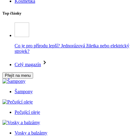
Kosmetika
Top články
Co je pro přírodu lepší? Jednorázová žiletka nebo elektrický
strojek?
Celý magazín
Přejít na menu
Šampony
Pečující oleje
Vosky a balzámy