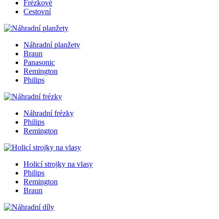
Frézkové
Cestovní
Náhradní planžety
Braun
Panasonic
Remington
Philips
Náhradní frézky
Philips
Remington
Holicí strojky na vlasy
Philips
Remington
Braun