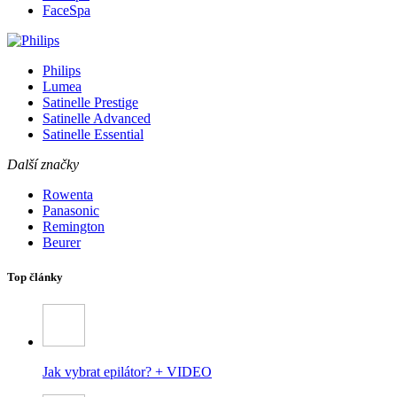
FaceSpa
Philips
Lumea
Satinelle Prestige
Satinelle Advanced
Satinelle Essential
Další značky
Rowenta
Panasonic
Remington
Beurer
Top články
Jak vybrat epilátor? + VIDEO