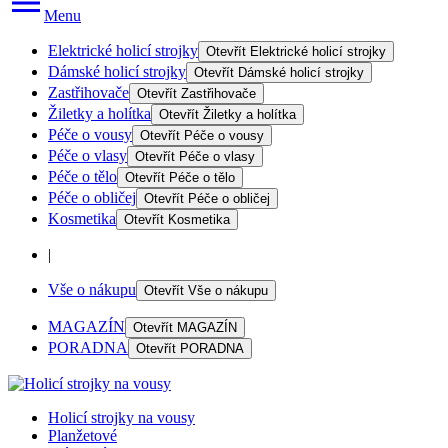
Menu
Elektrické holicí strojky
Otevřít
Elektrické holicí strojky
Dámské holicí strojky
Otevřít
Dámské holicí strojky
Zastřihovače
Otevřít
Zastřihovače
Žiletky a holítka
Otevřít
Žiletky a holítka
Péče o vousy
Otevřít
Péče o vousy
Péče o vlasy
Otevřít
Péče o vlasy
Péče o tělo
Otevřít
Péče o tělo
Péče o obličej
Otevřít
Péče o obličej
Kosmetika
Otevřít
Kosmetika
|
Vše o nákupu
Otevřít
Vše o nákupu
MAGAZÍN
Otevřít
MAGAZÍN
PORADNA
Otevřít
PORADNA
Holicí strojky na vousy
Planžetové