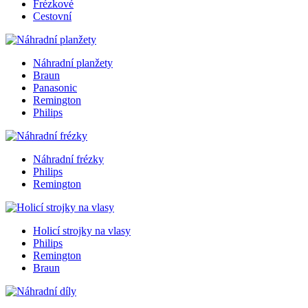
Frézkové
Cestovní
Náhradní planžety
Braun
Panasonic
Remington
Philips
Náhradní frézky
Philips
Remington
Holicí strojky na vlasy
Philips
Remington
Braun