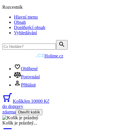
Rozcestník
Hlavní menu
Obsah
Doplňující obsah
Vyhledávání
Holime.cz
Oblíbené
Porovnání
Přihlásit
Košík
Jen 10000 Kč
do dopravy
zdarma
Otevřít košík
Košík je prázdný
...