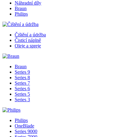
Náhradní díly
Braun
Philips
Čištění a údržba
Čisticí náplně
Oleje a spreje
Braun
Series 9
Series 8
Series 7
Series 6
Series 5
Series 3
Philips
OneBlade
Series 9000
Series 7000