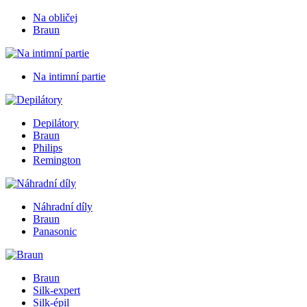
Na obličej
Braun
Na intimní partie
Depilátory
Braun
Philips
Remington
Náhradní díly
Braun
Panasonic
Braun
Silk-expert
Silk-épil