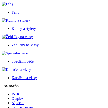
Fény
Kulmy a stylery
Žehličky na vlasy
Speciální péče
Kartáče na vlasy
Top značky
Redken
Olaplex
Alpecin
Tangle Teezer