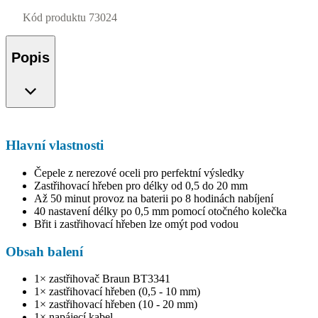
Kód produktu
73024
Popis
Hlavní vlastnosti
Čepele z nerezové oceli pro perfektní výsledky
Zastřihovací hřeben pro délky od 0,5 do 20 mm
Až 50 minut provoz na baterii po 8 hodinách nabíjení
40 nastavení délky po 0,5 mm pomocí otočného kolečka
Břit i zastřihovací hřeben lze omýt pod vodou
Obsah balení
1× zastřihovač Braun BT3341
1× zastřihovací hřeben (0,5 - 10 mm)
1× zastřihovací hřeben (10 - 20 mm)
1× napájecí kabel