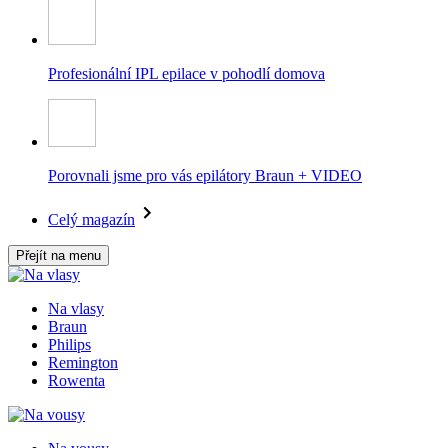
Profesionální IPL epilace v pohodlí domova
Porovnali jsme pro vás epilátory Braun + VIDEO
Celý magazín
Přejít na menu
Na vlasy
Braun
Philips
Remington
Rowenta