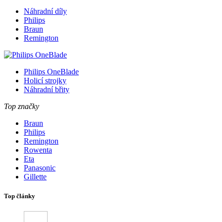
Náhradní díly
Philips
Braun
Remington
Philips OneBlade
Holicí strojky
Náhradní břity
Top značky
Braun
Philips
Remington
Rowenta
Eta
Panasonic
Gillette
Top články