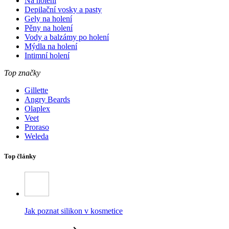
Na holení
Depilační vosky a pasty
Gely na holení
Pěny na holení
Vody a balzámy po holení
Mýdla na holení
Intimní holení
Top značky
Gillette
Angry Beards
Olaplex
Veet
Proraso
Weleda
Top články
Jak poznat silikon v kosmetice