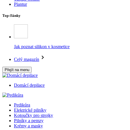
Plantur
Top články
Jak poznat silikon v kosmetice
Celý magazín
Přejít na menu
Domácí depilace
Pedikúra
Elektrické pilníky
Kotoučky pro strojky
Pilníky a pemzy
Krémy a masky