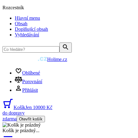
Rozcestník
Hlavní menu
Obsah
Doplňující obsah
Vyhledávání
Holime.cz
Oblíbené
Porovnání
Přihlásit
Košík
Jen 10000 Kč
do dopravy
zdarma
Otevřít košík
Košík je prázdný
...