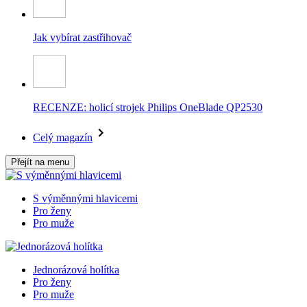
Jak vybírat zastřihovač
RECENZE: holicí strojek Philips OneBlade QP2530
Celý magazín
Přejít na menu
S výměnnými hlavicemi
Pro ženy
Pro muže
Jednorázová holítka
Pro ženy
Pro muže