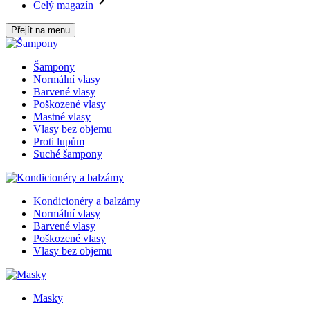
Celý magazín
Přejít na menu
Šampony
Normální vlasy
Barvené vlasy
Poškozené vlasy
Mastné vlasy
Vlasy bez objemu
Proti lupům
Suché šampony
Kondicionéry a balzámy
Normální vlasy
Barvené vlasy
Poškozené vlasy
Vlasy bez objemu
Masky