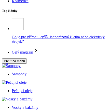
Kosmetika
Top články
Co je pro přírodu lepší? Jednorázová žiletka nebo elektrický
strojek?
Celý magazín
Přejít na menu
Šampony
Pečující oleje
Vosky a balzámy