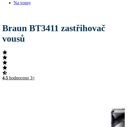
Na vousy
Braun BT3411 zastřihovač
vousů
4,5
hodnoceno 3×