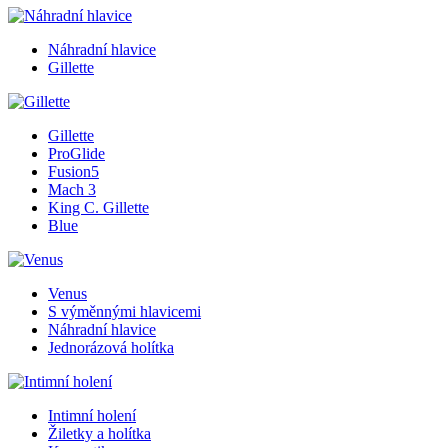
Náhradní hlavice
Gillette
Gillette
ProGlide
Fusion5
Mach 3
King C. Gillette
Blue
Venus
S výměnnými hlavicemi
Náhradní hlavice
Jednorázová holítka
Intimní holení
Žiletky a holítka