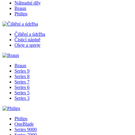
Náhradní díly
Braun
Philips
Čištění a údržba
Čisticí náplně
Oleje a spreje
Braun
Series 9
Series 8
Series 7
Series 6
Series 5
Series 3
Philips
OneBlade
Series 9000
Series 7000