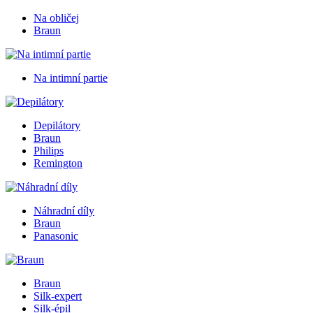
Na obličej
Braun
Na intimní partie
Depilátory
Braun
Philips
Remington
Náhradní díly
Braun
Panasonic
Braun
Silk-expert
Silk-épil