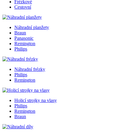
Frézkové
Cestovní
Náhradní planžety
Braun
Panasonic
Remington
Philips
Náhradní frézky
Philips
Remington
Holicí strojky na vlasy
Philips
Remington
Braun