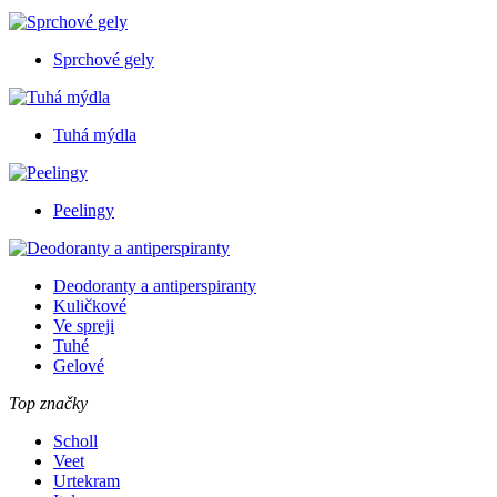
Sprchové gely
Tuhá mýdla
Peelingy
Deodoranty a antiperspiranty
Kuličkové
Ve spreji
Tuhé
Gelové
Top značky
Scholl
Veet
Urtekram