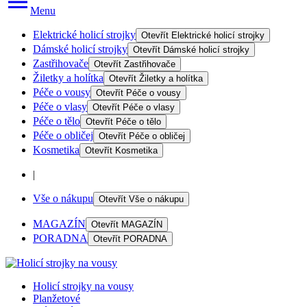
Menu
Elektrické holicí strojky
Otevřít
Elektrické holicí strojky
Dámské holicí strojky
Otevřít
Dámské holicí strojky
Zastřihovače
Otevřít
Zastřihovače
Žiletky a holítka
Otevřít
Žiletky a holítka
Péče o vousy
Otevřít
Péče o vousy
Péče o vlasy
Otevřít
Péče o vlasy
Péče o tělo
Otevřít
Péče o tělo
Péče o obličej
Otevřít
Péče o obličej
Kosmetika
Otevřít
Kosmetika
|
Vše o nákupu
Otevřít
Vše o nákupu
MAGAZÍN
Otevřít
MAGAZÍN
PORADNA
Otevřít
PORADNA
Holicí strojky na vousy
Planžetové