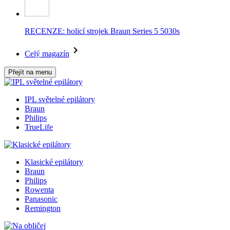
RECENZE: holicí strojek Braun Series 5 5030s
Celý magazín
Přejít na menu
IPL světelné epilátory
Braun
Philips
TrueLife
Klasické epilátory
Braun
Philips
Rowenta
Panasonic
Remington