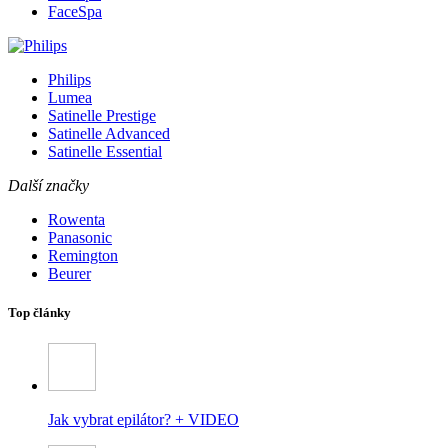
FaceSpa
Philips
Lumea
Satinelle Prestige
Satinelle Advanced
Satinelle Essential
Další značky
Rowenta
Panasonic
Remington
Beurer
Top články
Jak vybrat epilátor? + VIDEO