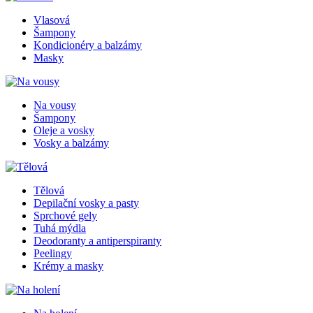
Vlasová
Šampony
Kondicionéry a balzámy
Masky
Na vousy
Šampony
Oleje a vosky
Vosky a balzámy
Tělová
Depilační vosky a pasty
Sprchové gely
Tuhá mýdla
Deodoranty a antiperspiranty
Peelingy
Krémy a masky