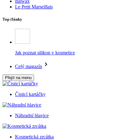
Italwax
Le Petit Marseillais
Top články
Jak poznat silikon v kosmetice
Celý magazín
Přejít na menu
Čisticí kartáčky
Náhradní hlavice
Kosmetická zrcátka