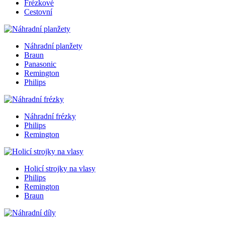
Frézkové
Cestovní
Náhradní planžety
Braun
Panasonic
Remington
Philips
Náhradní frézky
Philips
Remington
Holicí strojky na vlasy
Philips
Remington
Braun