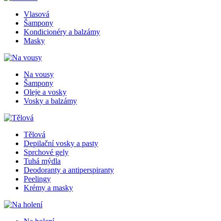
Vlasová
Šampony
Kondicionéry a balzámy
Masky
Na vousy
Šampony
Oleje a vosky
Vosky a balzámy
Tělová
Depilační vosky a pasty
Sprchové gely
Tuhá mýdla
Deodoranty a antiperspiranty
Peelingy
Krémy a masky