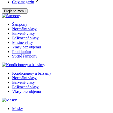
Celý magazín
Přejít na menu
Šampony
Normální vlasy
Barvené vlasy
Poškozené vlasy
Mastné vlasy
Vlasy bez objemu
Proti lupům
Suché šampony
Kondicionéry a balzámy
Normální vlasy
Barvené vlasy
Poškozené vlasy
Vlasy bez objemu
Masky