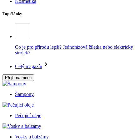
Kosmetika
Top články
Co je pro přírodu lepší? Jednorázová žiletka nebo elektrický
strojek?
Celý magazín
Přejít na menu
Šampony
Pečující oleje
Vosky a balzámy