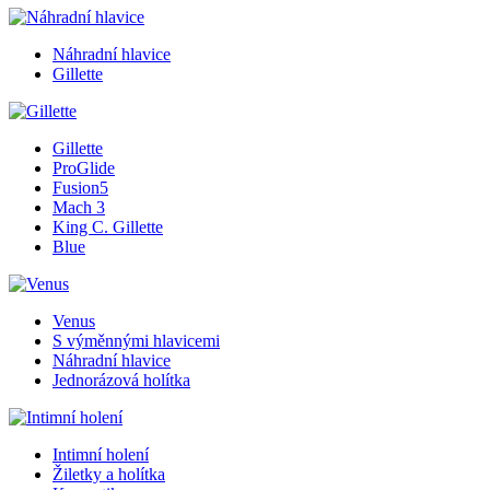
Náhradní hlavice
Gillette
Gillette
ProGlide
Fusion5
Mach 3
King C. Gillette
Blue
Venus
S výměnnými hlavicemi
Náhradní hlavice
Jednorázová holítka
Intimní holení
Žiletky a holítka