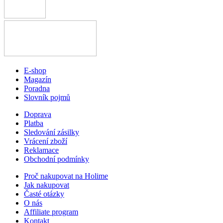
E-shop
Magazín
Poradna
Slovník pojmů
Doprava
Platba
Sledování zásilky
Vrácení zboží
Reklamace
Obchodní podmínky
Proč nakupovat na Holime
Jak nakupovat
Časté otázky
O nás
Affiliate program
Kontakt