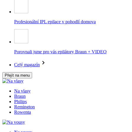
Profesionální IPL epilace v pohodlí domova
Porovnali jsme pro vás epilátory Braun + VIDEO
Celý magazín
Přejít na menu
Na vlasy
Braun
Philips
Remington
Rowenta