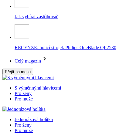
Jak vybírat zastřihovač
RECENZE: holicí strojek Philips OneBlade QP2530
Celý magazín
Přejít na menu
S výměnnými hlavicemi
Pro ženy
Pro muže
Jednorázová holítka
Pro ženy
Pro muže