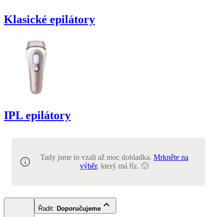
Klasické epilátory
IPL epilátory
Tady jsme to vzali až moc dohladka.
Mrkněte na
výběr
, který má říz. 🙂
Řadit
:
Doporučujeme