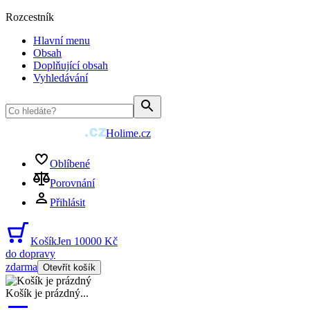
Rozcestník
Hlavní menu
Obsah
Doplňující obsah
Vyhledávání
Holime.cz
Oblíbené
Porovnání
Přihlásit
Košík
Jen 10000 Kč
do dopravy
zdarma
Otevřít košík
Košík je prázdný
...