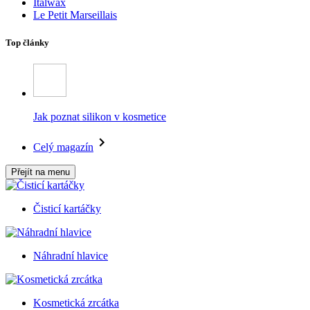
Italwax
Le Petit Marseillais
Top články
Jak poznat silikon v kosmetice
Celý magazín
Přejít na menu
Čisticí kartáčky
Náhradní hlavice
Kosmetická zrcátka