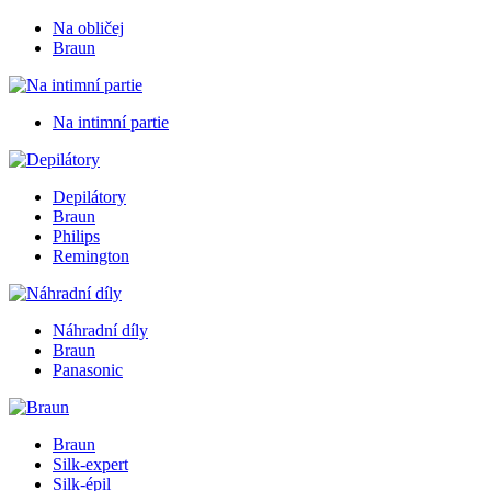
Na obličej
Braun
Na intimní partie
Depilátory
Braun
Philips
Remington
Náhradní díly
Braun
Panasonic
Braun
Silk-expert
Silk-épil