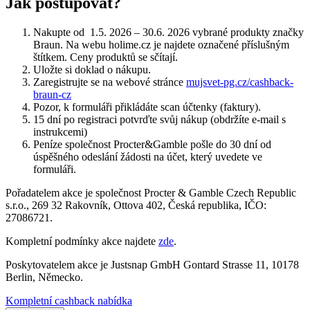
Jak postupovat?
Nakupte od 1.5. 2026 – 30.6. 2026 vybrané produkty značky
Braun. Na webu holime.cz je najdete označené příslušným
štítkem. Ceny produktů se sčítají.
Uložte si doklad o nákupu.
Zaregistrujte se na webové stránce
mujsvet-pg.cz/cashback-
braun-cz
Pozor, k formuláři přikládáte scan účtenky (faktury).
15 dní po registraci potvrďte svůj nákup (obdržíte e-mail s
instrukcemi)
Peníze společnost Procter&Gamble pošle do 30 dní od
úspěšného odeslání žádosti na účet, který uvedete ve
formuláři.
Pořadatelem akce je společnost Procter & Gamble Czech Republic
s.r.o., 269 32 Rakovník, Ottova 402, Česká republika, IČO:
27086721.
Kompletní podmínky akce najdete
zde
.
Poskytovatelem akce je Justsnap GmbH Gontard Strasse 11, 10178
Berlin, Německo.
Kompletní cashback nabídka