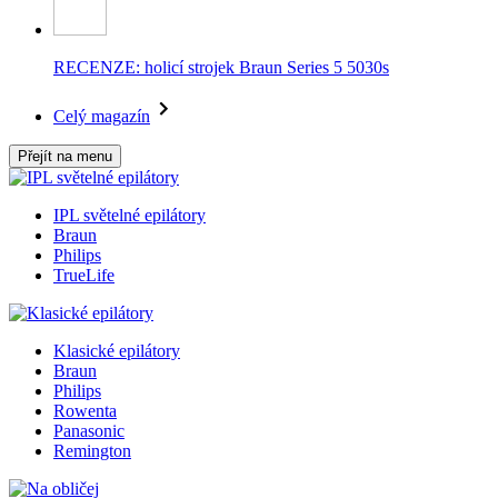
RECENZE: holicí strojek Braun Series 5 5030s
Celý magazín
Přejít na menu
IPL světelné epilátory
Braun
Philips
TrueLife
Klasické epilátory
Braun
Philips
Rowenta
Panasonic
Remington