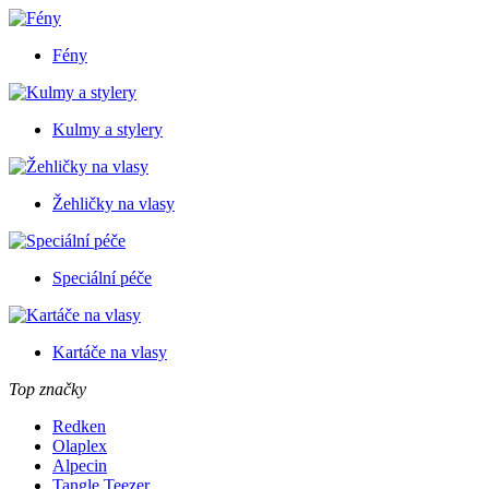
Fény
Kulmy a stylery
Žehličky na vlasy
Speciální péče
Kartáče na vlasy
Top značky
Redken
Olaplex
Alpecin
Tangle Teezer