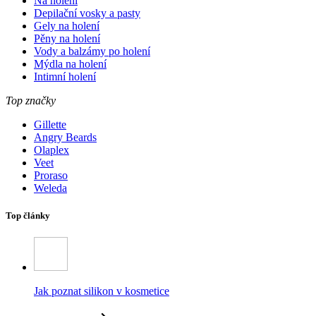
Na holení
Depilační vosky a pasty
Gely na holení
Pěny na holení
Vody a balzámy po holení
Mýdla na holení
Intimní holení
Top značky
Gillette
Angry Beards
Olaplex
Veet
Proraso
Weleda
Top články
Jak poznat silikon v kosmetice