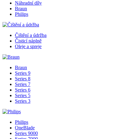
Náhradní díly
Braun
Philips
Čištění a údržba
Čisticí náplně
Oleje a spreje
Braun
Series 9
Series 8
Series 7
Series 6
Series 5
Series 3
Philips
OneBlade
Series 9000
Series 7000