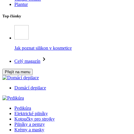
Plantur
Top články
Jak poznat silikon v kosmetice
Celý magazín
Přejít na menu
Domácí depilace
Pedikúra
Elektrické pilníky
Kotoučky pro strojky
Pilníky a pemzy
Krémy a masky