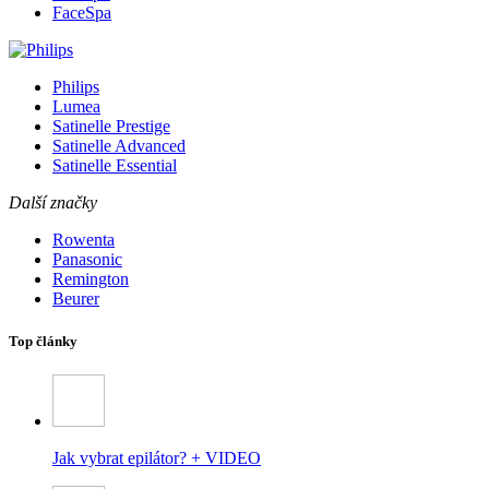
FaceSpa
Philips
Lumea
Satinelle Prestige
Satinelle Advanced
Satinelle Essential
Další značky
Rowenta
Panasonic
Remington
Beurer
Top články
Jak vybrat epilátor? + VIDEO