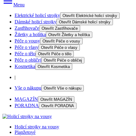
Menu
Elektrické holicí strojky
Otevřít
Elektrické holicí strojky
Dámské holicí strojky
Otevřít
Dámské holicí strojky
Zastřihovače
Otevřít
Zastřihovače
Žiletky a holítka
Otevřít
Žiletky a holítka
Péče o vousy
Otevřít
Péče o vousy
Péče o vlasy
Otevřít
Péče o vlasy
Péče o tělo
Otevřít
Péče o tělo
Péče o obličej
Otevřít
Péče o obličej
Kosmetika
Otevřít
Kosmetika
|
Vše o nákupu
Otevřít
Vše o nákupu
MAGAZÍN
Otevřít
MAGAZÍN
PORADNA
Otevřít
PORADNA
Holicí strojky na vousy
Planžetové