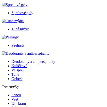
Sprchové gely
Tuhá mýdla
Peelingy
Deodoranty a antiperspiranty
Kuličkové
Ve spreji
Tuhé
Gelové
Top značky
Scholl
Veet
Urtekram