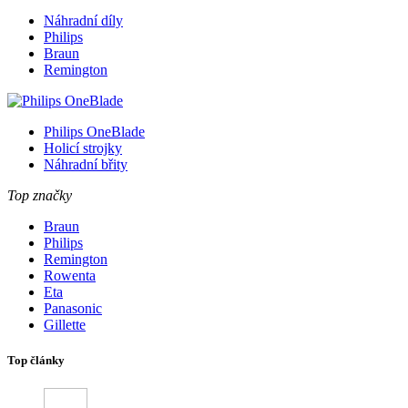
Náhradní díly
Philips
Braun
Remington
Philips OneBlade
Holicí strojky
Náhradní břity
Top značky
Braun
Philips
Remington
Rowenta
Eta
Panasonic
Gillette
Top články