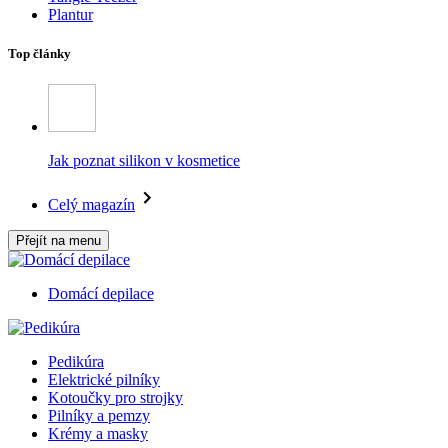
Plantur
Top články
Jak poznat silikon v kosmetice
Celý magazín
Přejít na menu
Domácí depilace
Pedikúra
Elektrické pilníky
Kotoučky pro strojky
Pilníky a pemzy
Krémy a masky