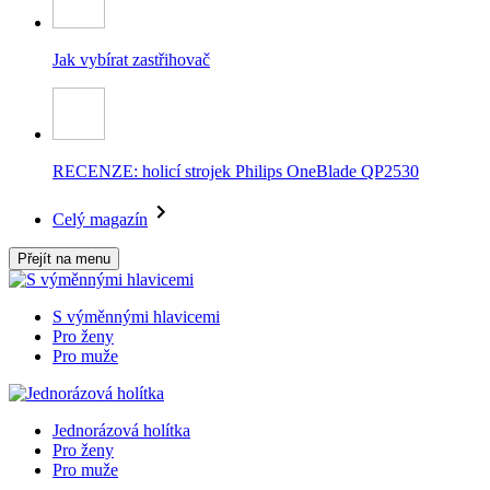
Jak vybírat zastřihovač
RECENZE: holicí strojek Philips OneBlade QP2530
Celý magazín
Přejít na menu
S výměnnými hlavicemi
Pro ženy
Pro muže
Jednorázová holítka
Pro ženy
Pro muže