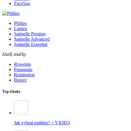
FaceSpa
Philips
Lumea
Satinelle Prestige
Satinelle Advanced
Satinelle Essential
Další značky
Rowenta
Panasonic
Remington
Beurer
Top články
Jak vybrat epilátor? + VIDEO