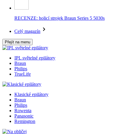
RECENZE: holicí strojek Braun Series 5 5030s
Celý magazín
Přejít na menu
IPL světelné epilátory
Braun
Philips
TrueLife
Klasické epilátory
Braun
Philips
Rowenta
Panasonic
Remington