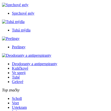
Sprchové gely
Tuhá mýdla
Peelingy
Deodoranty a antiperspiranty
Kuličkové
Ve spreji
Tuhé
Gelové
Top značky
Scholl
Veet
Urtekram