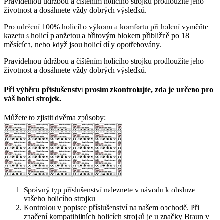
Pravidelnou údržbou a čištěním holicího strojku prodloužíte jeho
životnost a dosáhnete vždy dobrých výsledků.
Pro udržení 100% holicího výkonu a komfortu při holení vyměňte
kazetu s holicí planžetou a břitovým blokem přibližně po 18
měsících, nebo když jsou holicí díly opotřebovány.
Pravidelnou údržbou a čištěním holicího strojku prodloužíte jeho
životnost a dosáhnete vždy dobrých výsledků.
Při výběru příslušenství prosím zkontrolujte, zda je určeno pro
váš holicí strojek.
Můžete to zjistit dvěma způsoby:
Správný typ příslušenství naleznete v návodu k obsluze
vašeho holicího strojku
Kontrolou v popisce příslušenství na našem obchodě. Při
značení kompatibilních holicích strojků je u značky Braun v