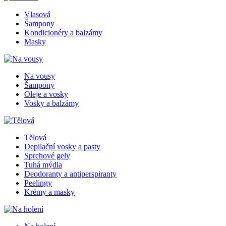
Vlasová
Šampony
Kondicionéry a balzámy
Masky
Na vousy
Šampony
Oleje a vosky
Vosky a balzámy
Tělová
Depilační vosky a pasty
Sprchové gely
Tuhá mýdla
Deodoranty a antiperspiranty
Peelingy
Krémy a masky