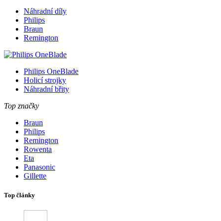
Náhradní díly
Philips
Braun
Remington
Philips OneBlade
Holicí strojky
Náhradní břity
Top značky
Braun
Philips
Remington
Rowenta
Eta
Panasonic
Gillette
Top články