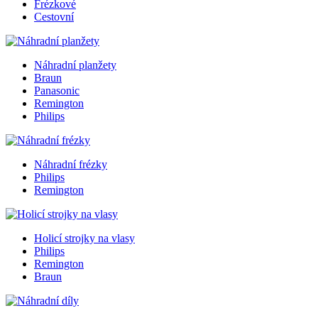
Frézkové
Cestovní
Náhradní planžety
Braun
Panasonic
Remington
Philips
Náhradní frézky
Philips
Remington
Holicí strojky na vlasy
Philips
Remington
Braun