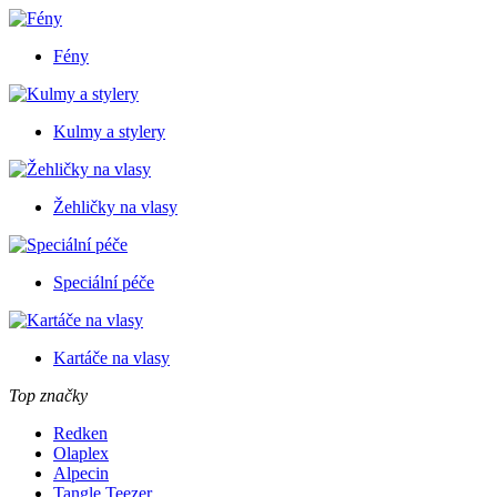
Fény
Kulmy a stylery
Žehličky na vlasy
Speciální péče
Kartáče na vlasy
Top značky
Redken
Olaplex
Alpecin
Tangle Teezer