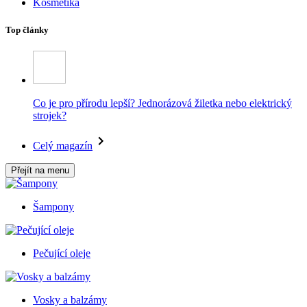
Kosmetika
Top články
Co je pro přírodu lepší? Jednorázová žiletka nebo elektrický
strojek?
Celý magazín
Přejít na menu
Šampony
Pečující oleje
Vosky a balzámy