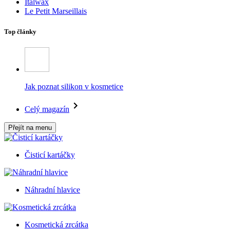
Italwax
Le Petit Marseillais
Top články
Jak poznat silikon v kosmetice
Celý magazín
Přejít na menu
Čisticí kartáčky
Náhradní hlavice
Kosmetická zrcátka