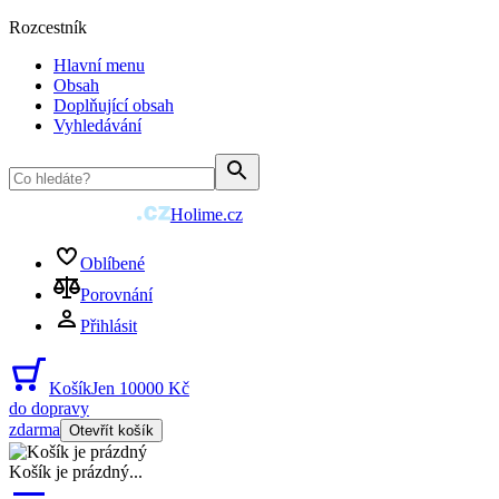
Rozcestník
Hlavní menu
Obsah
Doplňující obsah
Vyhledávání
Holime.cz
Oblíbené
Porovnání
Přihlásit
Košík
Jen 10000 Kč
do dopravy
zdarma
Otevřít košík
Košík je prázdný
...