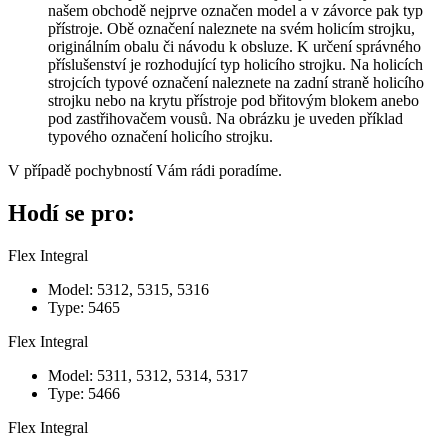
našem obchodě nejprve označen model a v závorce pak typ
přístroje. Obě označení naleznete na svém holicím strojku,
originálním obalu či návodu k obsluze. K určení správného
příslušenství je rozhodující typ holicího strojku. Na holicích
strojcích typové označení naleznete na zadní straně holicího
strojku nebo na krytu přístroje pod břitovým blokem anebo
pod zastřihovačem vousů. Na obrázku je uveden příklad
typového označení holicího strojku.
V případě pochybností Vám rádi poradíme.
Hodí se pro:
Flex Integral
Model: 5312, 5315, 5316
Type: 5465
Flex Integral
Model: 5311, 5312, 5314, 5317
Type: 5466
Flex Integral