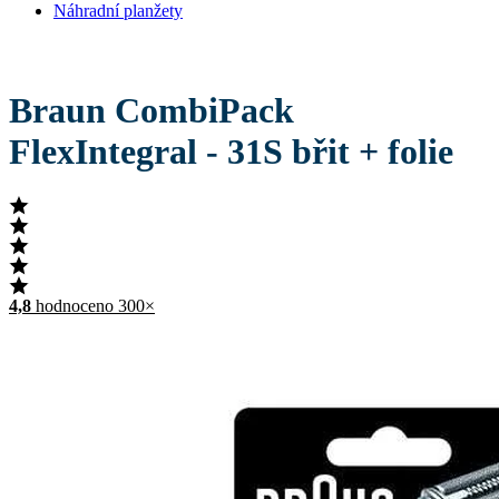
Náhradní planžety
Braun CombiPack
FlexIntegral - 31S břit + folie
4,8
hodnoceno 300×