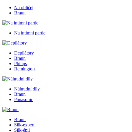
Na obličej
Braun
Na intimní partie
Depilátory
Braun
Philips
Remington
Náhradní díly
Braun
Panasonic
Braun
Silk-expert
Silk-épil