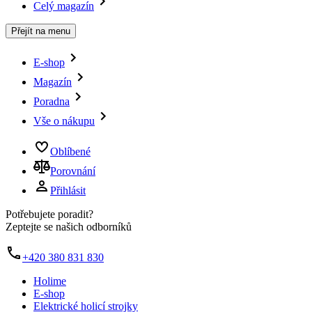
Celý magazín
Přejít na menu
E-shop
Magazín
Poradna
Vše o nákupu
Oblíbené
Porovnání
Přihlásit
Potřebujete poradit?
Zeptejte se našich odborníků
+420 380 831 830
Holime
E-shop
Elektrické holicí strojky