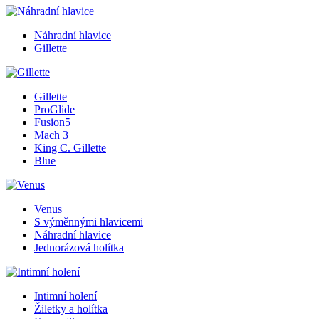
Náhradní hlavice
Gillette
Gillette
ProGlide
Fusion5
Mach 3
King C. Gillette
Blue
Venus
S výměnnými hlavicemi
Náhradní hlavice
Jednorázová holítka
Intimní holení
Žiletky a holítka