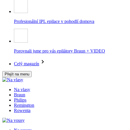
Profesionální IPL epilace v pohodlí domova
Porovnali jsme pro vás epilátory Braun + VIDEO
Celý magazín
Přejít na menu
Na vlasy
Braun
Philips
Remington
Rowenta