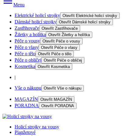
Menu
Elektrické holicí strojky
Otevřít
Elektrické holicí strojky
Dámské holicí strojky
Otevřít
Dámské holicí strojky
Zastřihovače
Otevřít
Zastřihovače
Žiletky a holítka
Otevřít
Žiletky a holítka
Péče o vousy
Otevřít
Péče o vousy
Péče o vlasy
Otevřít
Péče o vlasy
Péče o tělo
Otevřít
Péče o tělo
Péče o obličej
Otevřít
Péče o obličej
Kosmetika
Otevřít
Kosmetika
|
Vše o nákupu
Otevřít
Vše o nákupu
MAGAZÍN
Otevřít
MAGAZÍN
PORADNA
Otevřít
PORADNA
Holicí strojky na vousy
Planžetové