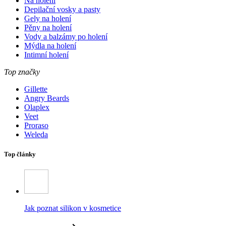
Na holení
Depilační vosky a pasty
Gely na holení
Pěny na holení
Vody a balzámy po holení
Mýdla na holení
Intimní holení
Top značky
Gillette
Angry Beards
Olaplex
Veet
Proraso
Weleda
Top články
Jak poznat silikon v kosmetice