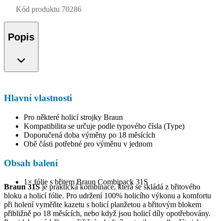
Kód produktu
70286
Popis
Hlavní vlastnosti
Pro některé holicí strojky Braun
Kompatibilita se určuje podle typového čísla (Type)
Doporučená doba výměny po 18 měsících
Obě části potřebné pro výměnu v jednom
Obsah balení
1× fólie s břitem Braun Combipack 31S
Braun 31S
je praktická kombinace, která se skládá z břitového
bloku a holicí fólie. Pro udržení 100% holicího výkonu a komfortu
při holení vyměňte kazetu s holicí planžetou a břitovým blokem
přibližně po 18 měsících, nebo když jsou holicí díly opotřebovány.