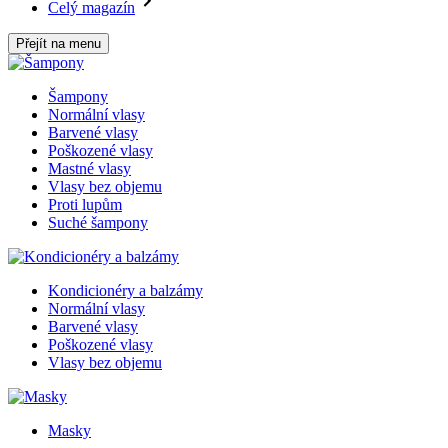
Celý magazín
Přejít na menu
Šampony
Normální vlasy
Barvené vlasy
Poškozené vlasy
Mastné vlasy
Vlasy bez objemu
Proti lupům
Suché šampony
Kondicionéry a balzámy
Normální vlasy
Barvené vlasy
Poškozené vlasy
Vlasy bez objemu
Masky