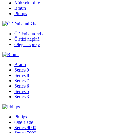
Náhradní díly
Braun
Philips
Čištění a údržba
Čisticí náplně
Oleje a spreje
Braun
Series 9
Series 8
Series 7
Series 6
Series 5
Series 3
Philips
OneBlade
Series 9000
Series 7000