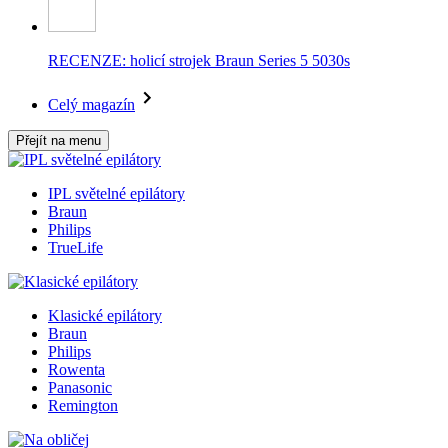
RECENZE: holicí strojek Braun Series 5 5030s
Celý magazín
Přejít na menu
IPL světelné epilátory
Braun
Philips
TrueLife
Klasické epilátory
Braun
Philips
Rowenta
Panasonic
Remington