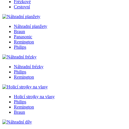
Frézkové
Cestovní
Náhradní planžety
Braun
Panasonic
Remington
Philips
Náhradní frézky
Philips
Remington
Holicí strojky na vlasy
Philips
Remington
Braun