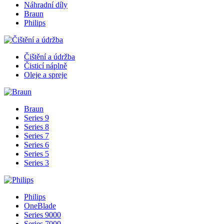
Náhradní díly
Braun
Philips
Čištění a údržba
Čisticí náplně
Oleje a spreje
Braun
Series 9
Series 8
Series 7
Series 6
Series 5
Series 3
Philips
OneBlade
Series 9000
Series 7000