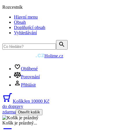
Rozcestník
Hlavní menu
Obsah
Doplňující obsah
Vyhledávání
Holime.cz
Oblíbené
Porovnání
Přihlásit
Košík
Jen 10000 Kč
do dopravy
zdarma
Otevřít košík
Košík je prázdný
...