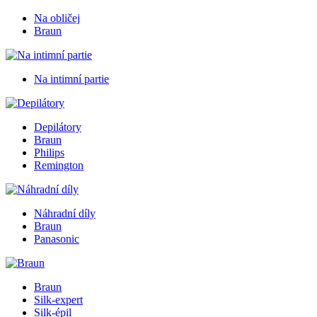
Na obličej
Braun
Na intimní partie
Depilátory
Braun
Philips
Remington
Náhradní díly
Braun
Panasonic
Braun
Silk-expert
Silk-épil