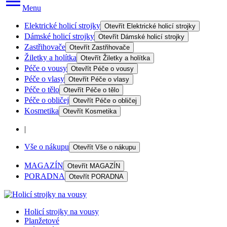
Menu
Elektrické holicí strojky
Otevřít
Elektrické holicí strojky
Dámské holicí strojky
Otevřít
Dámské holicí strojky
Zastřihovače
Otevřít
Zastřihovače
Žiletky a holítka
Otevřít
Žiletky a holítka
Péče o vousy
Otevřít
Péče o vousy
Péče o vlasy
Otevřít
Péče o vlasy
Péče o tělo
Otevřít
Péče o tělo
Péče o obličej
Otevřít
Péče o obličej
Kosmetika
Otevřít
Kosmetika
|
Vše o nákupu
Otevřít
Vše o nákupu
MAGAZÍN
Otevřít
MAGAZÍN
PORADNA
Otevřít
PORADNA
Holicí strojky na vousy
Planžetové