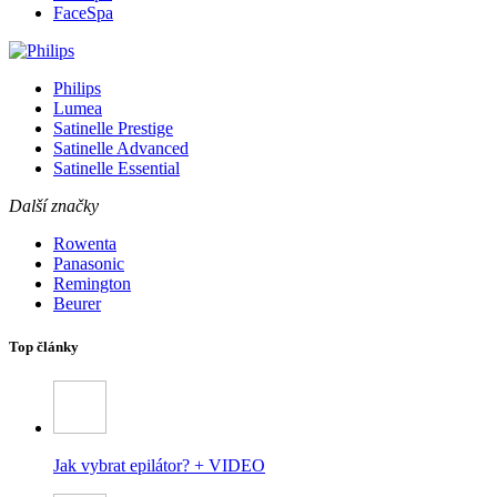
FaceSpa
Philips
Lumea
Satinelle Prestige
Satinelle Advanced
Satinelle Essential
Další značky
Rowenta
Panasonic
Remington
Beurer
Top články
Jak vybrat epilátor? + VIDEO