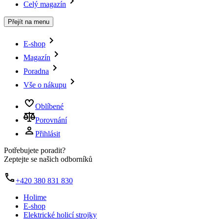
Celý magazín
Přejít na menu
E-shop
Magazín
Poradna
Vše o nákupu
Oblíbené
Porovnání
Přihlásit
Potřebujete poradit?
Zeptejte se našich odborníků
+420 380 831 830
Holime
E-shop
Elektrické holicí strojky