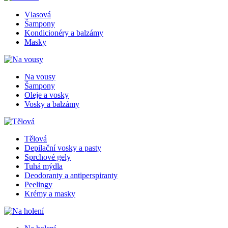
Vlasová
Šampony
Kondicionéry a balzámy
Masky
Na vousy
Šampony
Oleje a vosky
Vosky a balzámy
Tělová
Depilační vosky a pasty
Sprchové gely
Tuhá mýdla
Deodoranty a antiperspiranty
Peelingy
Krémy a masky