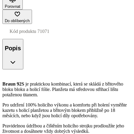
Porovnat
Do oblíbených
Kód produktu
71071
Popis
Braun 92S
je praktickou kombinací, která se skládá z břitového
bloku bloku a holicí fólie. Planžeta má středovou střihací lištu
potaženou titanem.
Pro udržení 100% holicího výkonu a komfortu při holení vyměňte
kazetu s holicí planžetou a břitovým blokem přibližně po 18
měsících, nebo když jsou holicí díly opotřebovány.
Pravidelnou údržbou a čištěním holicího strojku prodloužíte jeho
životnost a dosáhnete vždy dobrých výsledků.