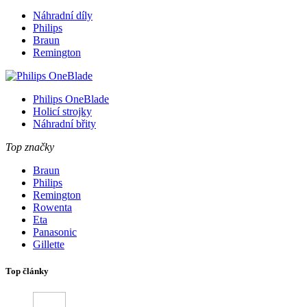
Náhradní díly
Philips
Braun
Remington
Philips OneBlade
Holicí strojky
Náhradní břity
Top značky
Braun
Philips
Remington
Rowenta
Eta
Panasonic
Gillette
Top články