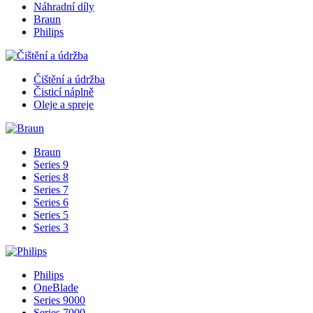
Náhradní díly
Braun
Philips
Čištění a údržba
Čisticí náplně
Oleje a spreje
Braun
Series 9
Series 8
Series 7
Series 6
Series 5
Series 3
Philips
OneBlade
Series 9000
Series 7000