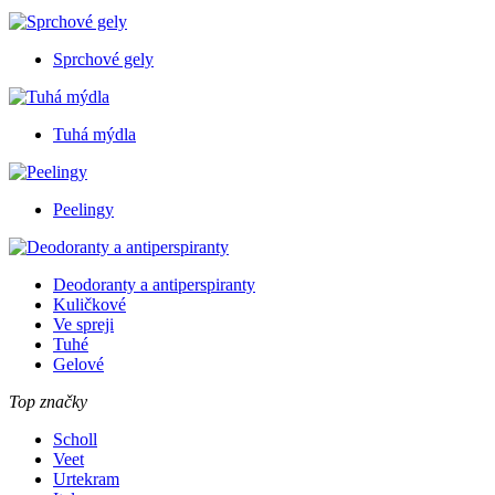
Sprchové gely
Tuhá mýdla
Peelingy
Deodoranty a antiperspiranty
Kuličkové
Ve spreji
Tuhé
Gelové
Top značky
Scholl
Veet
Urtekram