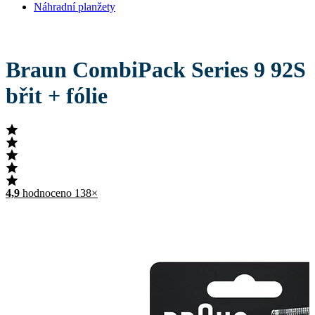
Náhradní planžety
Braun CombiPack Series 9 92S
břit + fólie
4,9
hodnoceno 138×