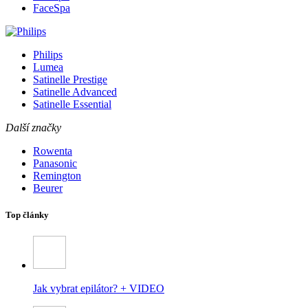
FaceSpa
Philips
Lumea
Satinelle Prestige
Satinelle Advanced
Satinelle Essential
Další značky
Rowenta
Panasonic
Remington
Beurer
Top články
Jak vybrat epilátor? + VIDEO