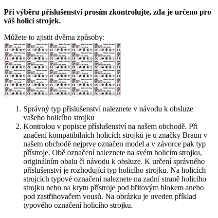
Při výběru příslušenství prosím zkontrolujte, zda je určeno pro
váš holicí strojek.
Můžete to zjistit dvěma způsoby:
Správný typ příslušenství naleznete v návodu k obsluze
vašeho holicího strojku
Kontrolou v popisce příslušenství na našem obchodě. Při
značení kompatibilních holicích strojků je u značky Braun v
našem obchodě nejprve označen model a v závorce pak typ
přístroje. Obě označení naleznete na svém holicím strojku,
originálním obalu či návodu k obsluze. K určení správného
příslušenství je rozhodující typ holicího strojku. Na holicích
strojcích typové označení naleznete na zadní straně holicího
strojku nebo na krytu přístroje pod břitovým blokem anebo
pod zastřihovačem vousů. Na obrázku je uveden příklad
typového označení holicího strojku.