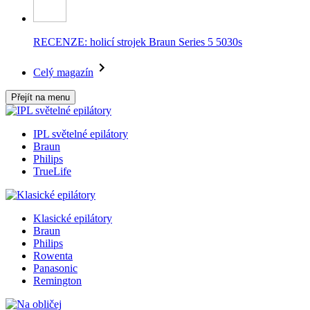
RECENZE: holicí strojek Braun Series 5 5030s
Celý magazín
Přejít na menu
IPL světelné epilátory
Braun
Philips
TrueLife
Klasické epilátory
Braun
Philips
Rowenta
Panasonic
Remington