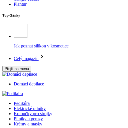
Plantur
Top články
Jak poznat silikon v kosmetice
Celý magazín
Přejít na menu
Domácí depilace
Pedikúra
Elektrické pilníky
Kotoučky pro strojky
Pilníky a pemzy
Krémy a masky