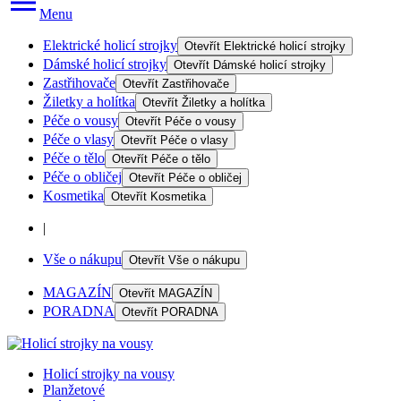
Menu
Elektrické holicí strojky
Otevřít
Elektrické holicí strojky
Dámské holicí strojky
Otevřít
Dámské holicí strojky
Zastřihovače
Otevřít
Zastřihovače
Žiletky a holítka
Otevřít
Žiletky a holítka
Péče o vousy
Otevřít
Péče o vousy
Péče o vlasy
Otevřít
Péče o vlasy
Péče o tělo
Otevřít
Péče o tělo
Péče o obličej
Otevřít
Péče o obličej
Kosmetika
Otevřít
Kosmetika
|
Vše o nákupu
Otevřít
Vše o nákupu
MAGAZÍN
Otevřít
MAGAZÍN
PORADNA
Otevřít
PORADNA
Holicí strojky na vousy
Planžetové