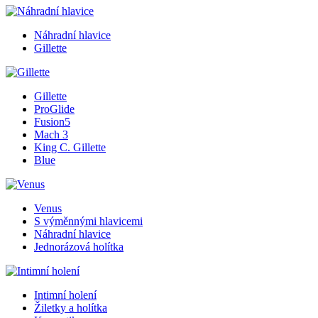
Náhradní hlavice
Gillette
Gillette
ProGlide
Fusion5
Mach 3
King C. Gillette
Blue
Venus
S výměnnými hlavicemi
Náhradní hlavice
Jednorázová holítka
Intimní holení
Žiletky a holítka