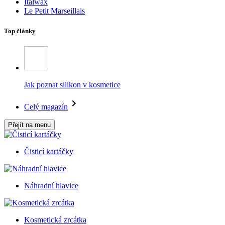
Italwax
Le Petit Marseillais
Top články
Jak poznat silikon v kosmetice
Celý magazín
Přejít na menu
Čisticí kartáčky
Náhradní hlavice
Kosmetická zrcátka