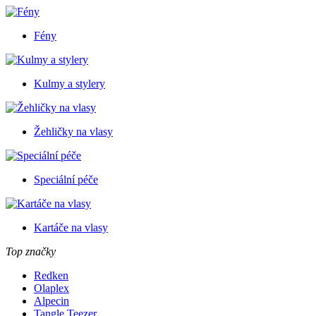
Fény
Kulmy a stylery
Žehličky na vlasy
Speciální péče
Kartáče na vlasy
Top značky
Redken
Olaplex
Alpecin
Tangle Teezer