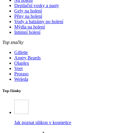
Na holení
Depilační vosky a pasty
Gely na holení
Pěny na holení
Vody a balzámy po holení
Mýdla na holení
Intimní holení
Top značky
Gillette
Angry Beards
Olaplex
Veet
Proraso
Weleda
Top články
Jak poznat silikon v kosmetice