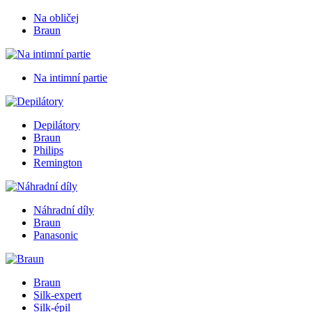
Na obličej
Braun
Na intimní partie
Depilátory
Braun
Philips
Remington
Náhradní díly
Braun
Panasonic
Braun
Silk-expert
Silk-épil