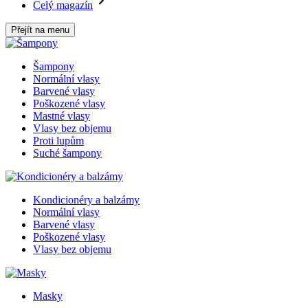
Celý magazín
Přejít na menu
Šampony
Normální vlasy
Barvené vlasy
Poškozené vlasy
Mastné vlasy
Vlasy bez objemu
Proti lupům
Suché šampony
Kondicionéry a balzámy
Normální vlasy
Barvené vlasy
Poškozené vlasy
Vlasy bez objemu
Masky