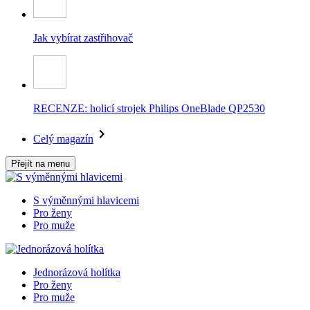
Jak vybírat zastřihovač
RECENZE: holicí strojek Philips OneBlade QP2530
Celý magazín
Přejít na menu
S výměnnými hlavicemi
Pro ženy
Pro muže
Jednorázová holítka
Pro ženy
Pro muže