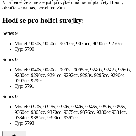
V případě, že si nejste jistí při výběru náhradní planžety Braun,
obraťte se na nás, poradíme vám.
Hodí se pro holicí strojky:
Series 9
Model: 9030s, 9050cc, 9070cc, 9075cc, 9090cc, 9250cc
Typ: 5790
Series 9
Model: 9040s, 9080cc, 9093s, 9095cc, 9240s, 9242s, 9260s,
9280cc, 9290cc, 9291cc, 9292cc, 9293s, 9295cc, 9296cc,
9297cc, 9299s
Typ: 5791
Series 9
Model: 9320s, 9325s, 9330s, 9340s, 9345s, 9350s, 9355s,
9360cc, 9365cc, 9370cc, 9375cc, 9376cc, 9380cc,9381cc,
9384cc, 9385cc, 9390cc, 9395cc
Typ: 5793