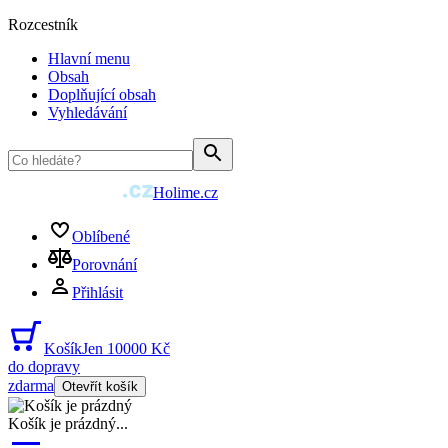
Rozcestník
Hlavní menu
Obsah
Doplňující obsah
Vyhledávání
Holime.cz
Oblíbené
Porovnání
Přihlásit
Košík
Jen 10000 Kč
do dopravy
zdarma
Otevřít košík
Košík je prázdný
...