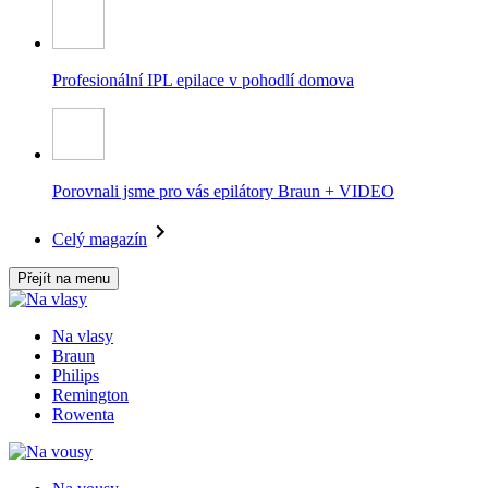
Profesionální IPL epilace v pohodlí domova
Porovnali jsme pro vás epilátory Braun + VIDEO
Celý magazín
Přejít na menu
Na vlasy
Braun
Philips
Remington
Rowenta