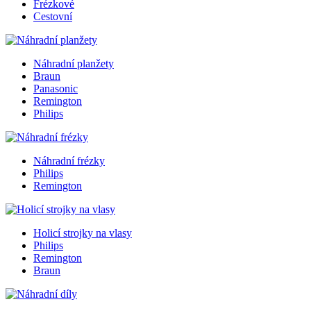
Frézkové
Cestovní
Náhradní planžety
Braun
Panasonic
Remington
Philips
Náhradní frézky
Philips
Remington
Holicí strojky na vlasy
Philips
Remington
Braun