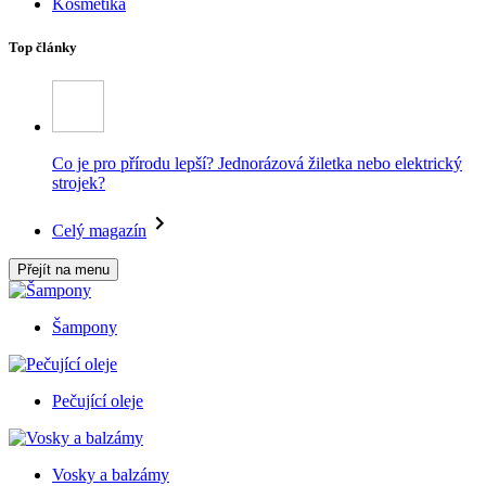
Kosmetika
Top články
Co je pro přírodu lepší? Jednorázová žiletka nebo elektrický
strojek?
Celý magazín
Přejít na menu
Šampony
Pečující oleje
Vosky a balzámy