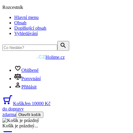
Rozcestník
Hlavní menu
Obsah
Doplňující obsah
Vyhledávání
Holime.cz
Oblíbené
Porovnání
Přihlásit
Košík
Jen 10000 Kč
do dopravy
zdarma
Otevřít košík
Košík je prázdný
...