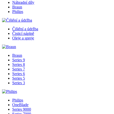
Náhradní díly
Braun
Philips
Čištění a údržba
Čisticí náplně
Oleje a spreje
Braun
Series 9
Series 8
Series 7
Series 6
Series 5
Series 3
Philips
OneBlade
Series 9000
Series 7000