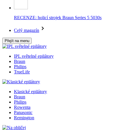
RECENZE: holicí strojek Braun Series 5 5030s
Celý magazín
Přejít na menu
IPL světelné epilátory
Braun
Philips
TrueLife
Klasické epilátory
Braun
Philips
Rowenta
Panasonic
Remington