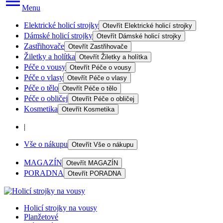
Menu
Elektrické holicí strojky
Otevřít
Elektrické holicí strojky
Dámské holicí strojky
Otevřít
Dámské holicí strojky
Zastřihovače
Otevřít
Zastřihovače
Žiletky a holítka
Otevřít
Žiletky a holítka
Péče o vousy
Otevřít
Péče o vousy
Péče o vlasy
Otevřít
Péče o vlasy
Péče o tělo
Otevřít
Péče o tělo
Péče o obličej
Otevřít
Péče o obličej
Kosmetika
Otevřít
Kosmetika
|
Vše o nákupu
Otevřít
Vše o nákupu
MAGAZÍN
Otevřít
MAGAZÍN
PORADNA
Otevřít
PORADNA
Holicí strojky na vousy
Planžetové