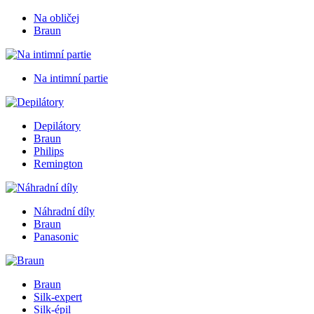
Na obličej
Braun
Na intimní partie
Depilátory
Braun
Philips
Remington
Náhradní díly
Braun
Panasonic
Braun
Silk-expert
Silk-épil