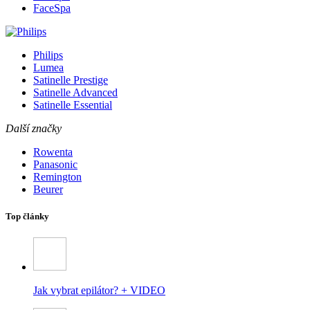
FaceSpa
Philips
Lumea
Satinelle Prestige
Satinelle Advanced
Satinelle Essential
Další značky
Rowenta
Panasonic
Remington
Beurer
Top články
Jak vybrat epilátor? + VIDEO