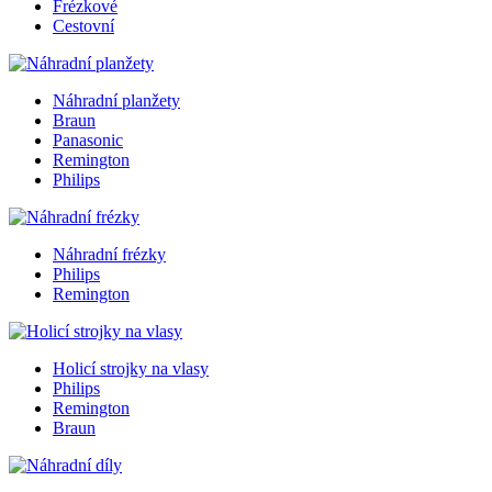
Frézkové
Cestovní
Náhradní planžety
Braun
Panasonic
Remington
Philips
Náhradní frézky
Philips
Remington
Holicí strojky na vlasy
Philips
Remington
Braun