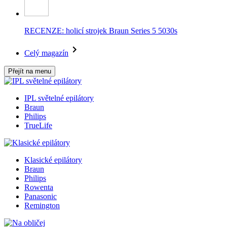
RECENZE: holicí strojek Braun Series 5 5030s
Celý magazín
Přejít na menu
IPL světelné epilátory
Braun
Philips
TrueLife
Klasické epilátory
Braun
Philips
Rowenta
Panasonic
Remington