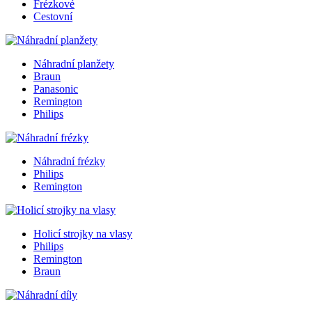
Frézkové
Cestovní
Náhradní planžety
Braun
Panasonic
Remington
Philips
Náhradní frézky
Philips
Remington
Holicí strojky na vlasy
Philips
Remington
Braun