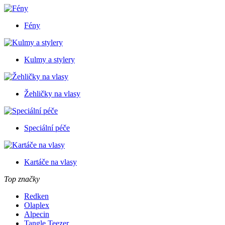
Fény
Kulmy a stylery
Žehličky na vlasy
Speciální péče
Kartáče na vlasy
Top značky
Redken
Olaplex
Alpecin
Tangle Teezer