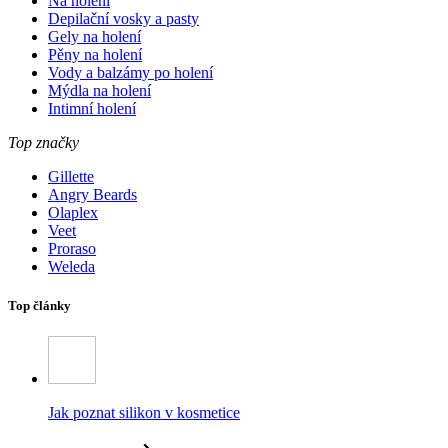
Na holení
Depilační vosky a pasty
Gely na holení
Pěny na holení
Vody a balzámy po holení
Mýdla na holení
Intimní holení
Top značky
Gillette
Angry Beards
Olaplex
Veet
Proraso
Weleda
Top články
Jak poznat silikon v kosmetice