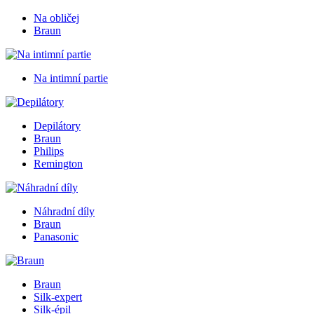
Na obličej
Braun
Na intimní partie
Depilátory
Braun
Philips
Remington
Náhradní díly
Braun
Panasonic
Braun
Silk-expert
Silk-épil