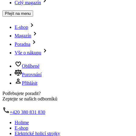
Celý magazín
Přejít na menu
E-shop
Magazín
Poradna
Vše o nákupu
Oblíbené
Porovnání
Přihlásit
Potřebujete poradit?
Zeptejte se našich odborníků
+420 380 831 830
Holime
E-shop
Elektrické holicí strojky