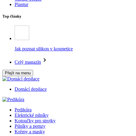
Plantur
Top články
Jak poznat silikon v kosmetice
Celý magazín
Přejít na menu
Domácí depilace
Pedikúra
Elektrické pilníky
Kotoučky pro strojky
Pilníky a pemzy
Krémy a masky