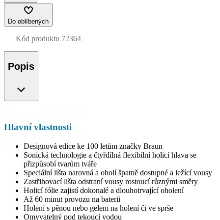
Do oblíbených
Kód produktu
72364
Popis
Hlavní vlastnosti
Designová edice ke 100 letům značky Braun
Sonická technologie a čtyřdílná flexibilní holicí hlava se
přizpůsobí tvarům tváře
Speciální lišta narovná a oholí špatně dostupné a ležící vousy
Zastřihovací lišta odstraní vousy rostoucí různými směry
Holicí fólie zajistí dokonalé a dlouhotrvající oholení
Až 60 minut provozu na baterii
Holení s pěnou nebo gelem na holení či ve sprše
Omyvatelný pod tekoucí vodou