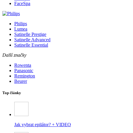
FaceSpa
Philips
Lumea
Satinelle Prestige
Satinelle Advanced
Satinelle Essential
Další značky
Rowenta
Panasonic
Remington
Beurer
Top články
Jak vybrat epilátor? + VIDEO