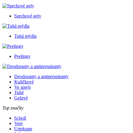
Sprchové gely
Tuhá mýdla
Peelingy
Deodoranty a antiperspiranty
Kuličkové
Ve spreji
Tuhé
Gelové
Top značky
Scholl
Veet
Urtekram