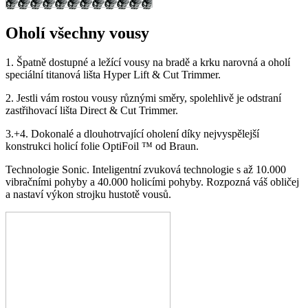
Oholí všechny vousy
1. Špatně dostupné a ležící vousy na bradě a krku narovná a oholí
speciální titanová lišta Hyper Lift & Cut Trimmer.
2. Jestli vám rostou vousy různými směry, spolehlivě je odstraní
zastřihovací lišta Direct & Cut Trimmer.
3.+4. Dokonalé a dlouhotrvající oholení díky nejvyspělejší
konstrukci holicí folie OptiFoil ™ od Braun.
Technologie Sonic. Inteligentní zvuková technologie s až 10.000
vibračními pohyby a 40.000 holicími pohyby. Rozpozná váš obličej
a nastaví výkon strojku hustotě vousů.