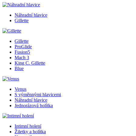
Náhradní hlavice
Gillette
Gillette
ProGlide
Fusion5
Mach 3
King C. Gillette
Blue
Venus
S výměnnými hlavicemi
Náhradní hlavice
Jednorázová holítka
Intimní holení
Žiletky a holítka