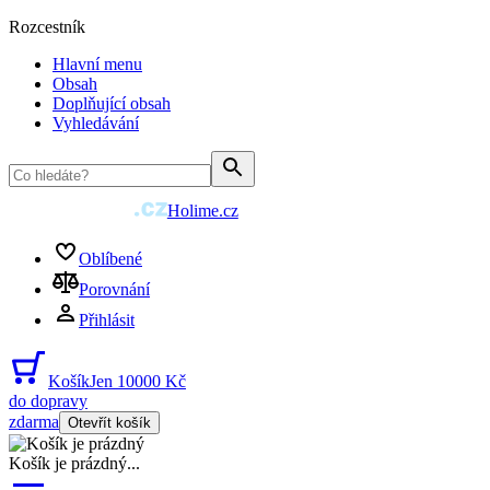
Rozcestník
Hlavní menu
Obsah
Doplňující obsah
Vyhledávání
Holime.cz
Oblíbené
Porovnání
Přihlásit
Košík
Jen 10000 Kč
do dopravy
zdarma
Otevřít košík
Košík je prázdný
...