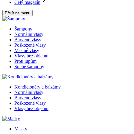
Celý magazín
Přejít na menu
Šampony
Normální vlasy
Barvené vlasy
Poškozené vlasy
Mastné vlasy
Vlasy bez objemu
Proti lupům
Suché šampony
Kondicionéry a balzámy
Normální vlasy
Barvené vlasy
Poškozené vlasy
Vlasy bez objemu
Masky