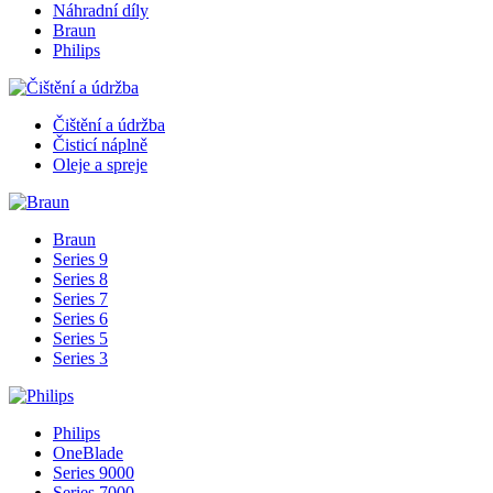
Náhradní díly
Braun
Philips
Čištění a údržba
Čisticí náplně
Oleje a spreje
Braun
Series 9
Series 8
Series 7
Series 6
Series 5
Series 3
Philips
OneBlade
Series 9000
Series 7000