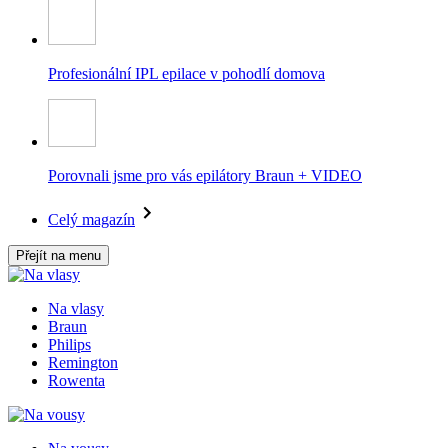
Profesionální IPL epilace v pohodlí domova
Porovnali jsme pro vás epilátory Braun + VIDEO
Celý magazín
Přejít na menu
Na vlasy
Braun
Philips
Remington
Rowenta