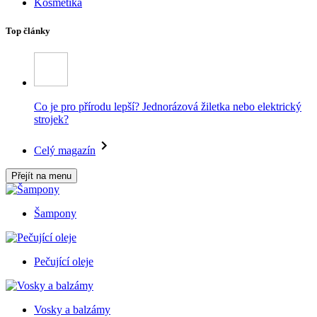
Kosmetika
Top články
Co je pro přírodu lepší? Jednorázová žiletka nebo elektrický
strojek?
Celý magazín
Přejít na menu
Šampony
Pečující oleje
Vosky a balzámy