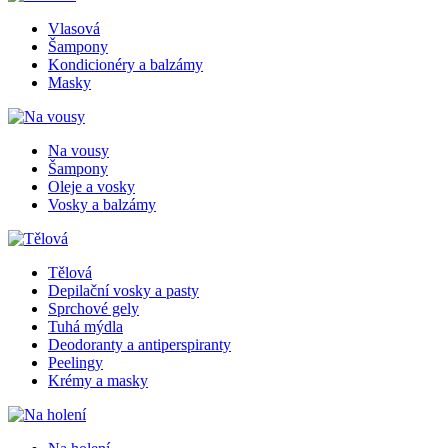
Vlasová
Šampony
Kondicionéry a balzámy
Masky
Na vousy
Šampony
Oleje a vosky
Vosky a balzámy
Tělová
Depilační vosky a pasty
Sprchové gely
Tuhá mýdla
Deodoranty a antiperspiranty
Peelingy
Krémy a masky