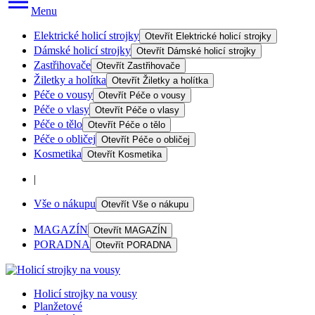
Menu
Elektrické holicí strojky
Otevřít
Elektrické holicí strojky
Dámské holicí strojky
Otevřít
Dámské holicí strojky
Zastřihovače
Otevřít
Zastřihovače
Žiletky a holítka
Otevřít
Žiletky a holítka
Péče o vousy
Otevřít
Péče o vousy
Péče o vlasy
Otevřít
Péče o vlasy
Péče o tělo
Otevřít
Péče o tělo
Péče o obličej
Otevřít
Péče o obličej
Kosmetika
Otevřít
Kosmetika
|
Vše o nákupu
Otevřít
Vše o nákupu
MAGAZÍN
Otevřít
MAGAZÍN
PORADNA
Otevřít
PORADNA
Holicí strojky na vousy
Planžetové