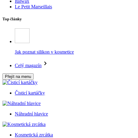
Italwax
Le Petit Marseillais
Top články
Jak poznat silikon v kosmetice
Celý magazín
Přejít na menu
Čisticí kartáčky
Náhradní hlavice
Kosmetická zrcátka