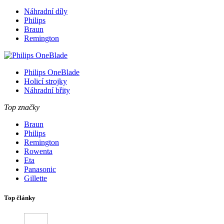
Náhradní díly
Philips
Braun
Remington
Philips OneBlade
Holicí strojky
Náhradní břity
Top značky
Braun
Philips
Remington
Rowenta
Eta
Panasonic
Gillette
Top články