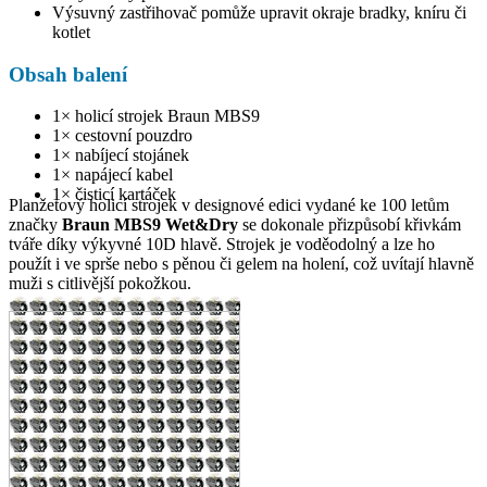
Výsuvný zastřihovač pomůže upravit okraje bradky, kníru či
kotlet
Obsah balení
1× holicí strojek Braun MBS9
1× cestovní pouzdro
1× nabíjecí stojánek
1× napájecí kabel
1× čisticí kartáček
Planžetový holicí strojek v designové edici vydané ke 100 letům
značky
Braun MBS9 Wet&Dry
se dokonale přizpůsobí křivkám
tváře díky výkyvné 10D hlavě. Strojek je voděodolný a lze ho
použít i ve sprše nebo s pěnou či gelem na holení, což uvítají hlavně
muži s citlivější pokožkou.