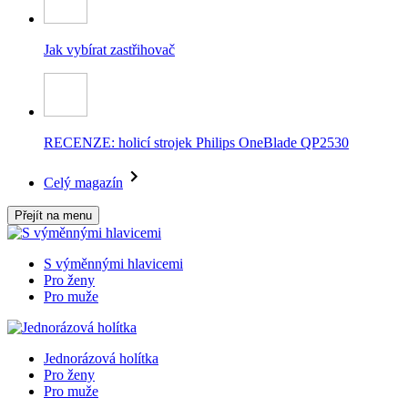
Jak vybírat zastřihovač
RECENZE: holicí strojek Philips OneBlade QP2530
Celý magazín
Přejít na menu
S výměnnými hlavicemi
Pro ženy
Pro muže
Jednorázová holítka
Pro ženy
Pro muže