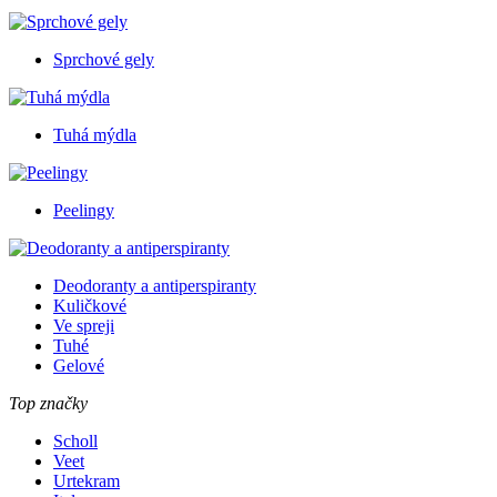
Sprchové gely
Tuhá mýdla
Peelingy
Deodoranty a antiperspiranty
Kuličkové
Ve spreji
Tuhé
Gelové
Top značky
Scholl
Veet
Urtekram