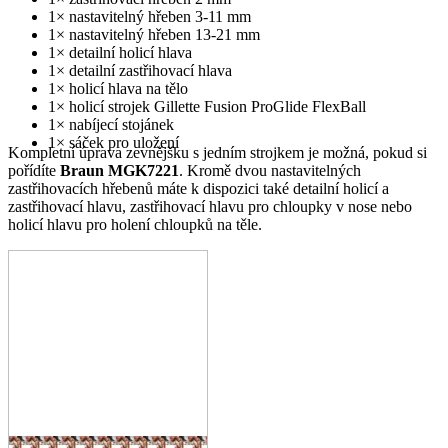
1× nastavitelný hřeben 3-11 mm
1× nastavitelný hřeben 13-21 mm
1× detailní holicí hlava
1× detailní zastřihovací hlava
1× holicí hlava na tělo
1× holicí strojek Gillette Fusion ProGlide FlexBall
1× nabíjecí stojánek
1× sáček pro uložení
Kompletní úprava zevnějšku s jedním strojkem je možná, pokud si
pořídíte
Braun MGK7221
. Kromě dvou nastavitelných
zastřihovacích hřebenů máte k dispozici také detailní holicí a
zastřihovací hlavu, zastřihovací hlavu pro chloupky v nose nebo
holicí hlavu pro holení chloupků na těle.