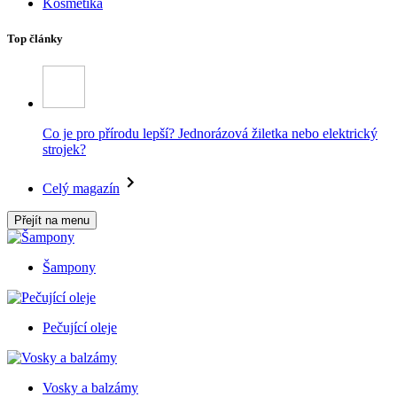
Kosmetika
Top články
Co je pro přírodu lepší? Jednorázová žiletka nebo elektrický
strojek?
Celý magazín
Přejít na menu
Šampony
Pečující oleje
Vosky a balzámy