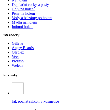
Na holení
Depilační vosky a pasty
Gely na holení
Pěny na holení
Vody a balzámy po holení
Mýdla na holení
Intimní holení
Top značky
Gillette
Angry Beards
Olaplex
Veet
Proraso
Weleda
Top články
Jak poznat silikon v kosmetice