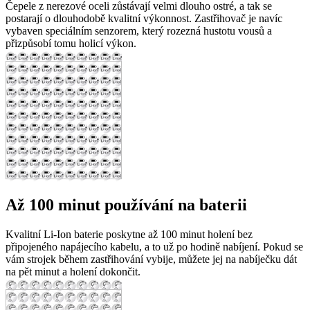
Čepele z nerezové oceli zůstávají velmi dlouho ostré, a tak se
postarají o dlouhodobě kvalitní výkonnost. Zastřihovač je navíc
vybaven speciálním senzorem, který rozezná hustotu vousů a
přizpůsobí tomu holicí výkon.
Až 100 minut používání na baterii
Kvalitní Li-Ion baterie poskytne až 100 minut holení bez
připojeného napájecího kabelu, a to už po hodině nabíjení. Pokud se
vám strojek během zastřihování vybije, můžete jej na nabíječku dát
na pět minut a holení dokončit.