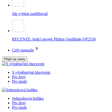
Jak vybírat zastřihovač
RECENZE: holicí strojek Philips OneBlade QP2530
Celý magazín
Přejít na menu
S výměnnými hlavicemi
Pro ženy
Pro muže
Jednorázová holítka
Pro ženy
Pro muže