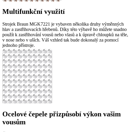
Multifunkční využití
Strojek Braun MGK7221 je vybaven několika druhy výměnných
hlav a zastřihovacích hřebenů. Díky této výbavě ho můžete snadno
použít k zastřihování vousů nebo vlasů a k úpravě chloupků na těle,
v nose nebo v uších. Váš vzhled tak bude dokonalý za pomocí
jednoho přístroje.
Ocelové čepele přizpůsobí výkon vašim
vousům