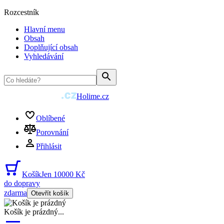
Rozcestník
Hlavní menu
Obsah
Doplňující obsah
Vyhledávání
Holime.cz
Oblíbené
Porovnání
Přihlásit
Košík
Jen 10000 Kč
do dopravy
zdarma
Otevřít košík
Košík je prázdný
...