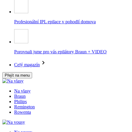
Profesionální IPL epilace v pohodlí domova
Porovnali jsme pro vás epilátory Braun + VIDEO
Celý magazín
Přejít na menu
Na vlasy
Braun
Philips
Remington
Rowenta