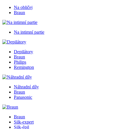
Na obličej
Braun
Na intimní partie
Depilátory
Braun
Philips
Remington
Náhradní díly
Braun
Panasonic
Braun
Silk-expert
Silk-épil