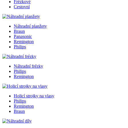
Frézkové
Cestovní
Náhradní planžety
Braun
Panasonic
Remington
Philips
Náhradní frézky
Philips
Remington
Holicí strojky na vlasy
Philips
Remington
Braun