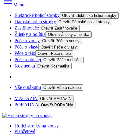
Menu
Elektrické holicí strojky
Otevřít
Elektrické holicí strojky
Dámské holicí strojky
Otevřít
Dámské holicí strojky
Zastřihovače
Otevřít
Zastřihovače
Žiletky a holítka
Otevřít
Žiletky a holítka
Péče o vousy
Otevřít
Péče o vousy
Péče o vlasy
Otevřít
Péče o vlasy
Péče o tělo
Otevřít
Péče o tělo
Péče o obličej
Otevřít
Péče o obličej
Kosmetika
Otevřít
Kosmetika
|
Vše o nákupu
Otevřít
Vše o nákupu
MAGAZÍN
Otevřít
MAGAZÍN
PORADNA
Otevřít
PORADNA
Holicí strojky na vousy
Planžetové