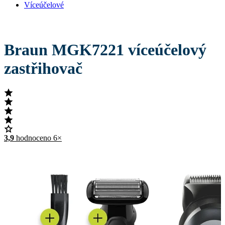
Víceúčelové
Braun MGK7221 víceúčelový
zastřihovač
3,9
hodnoceno 6×