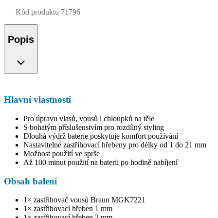
Kód produktu
71796
Popis
Hlavní vlastnosti
Pro úpravu vlasů, vousů i chloupků na těle
S bohatým příslušenstvím pro rozdílný styling
Dlouhá výdrž baterie poskytuje komfort používání
Nastavitelné zastřihovací hřebeny pro délky od 1 do 21 mm
Možnost použití ve sprše
Až 100 minut použití na baterii po hodině nabíjení
Obsah balení
1× zastřihovač vousů Braun MGK7221
1× zastřihovací hřeben 1 mm
1× zastřihovací hřeben 2 mm