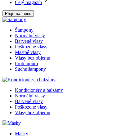
Celý magazín
Přejít na menu
Šampony
Normální vlasy
Barvené vlasy
Poškozené vlasy
Mastné vlasy
Vlasy bez objemu
Proti lupům
Suché šampony
Kondicionéry a balzámy
Normální vlasy
Barvené vlasy
Poškozené vlasy
Vlasy bez objemu
Masky