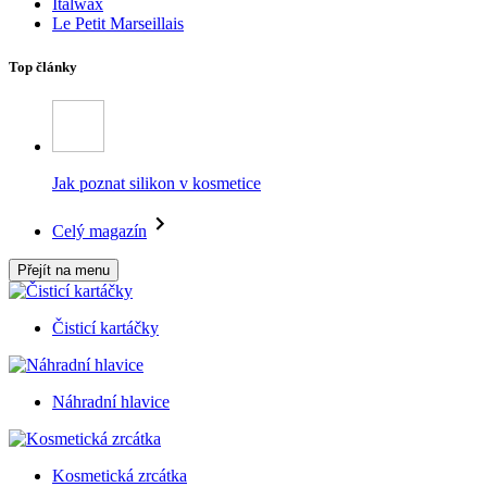
Italwax
Le Petit Marseillais
Top články
Jak poznat silikon v kosmetice
Celý magazín
Přejít na menu
Čisticí kartáčky
Náhradní hlavice
Kosmetická zrcátka