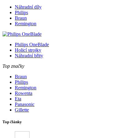
Náhradní díly
Philips
Braun
Remington
Philips OneBlade
Holicí strojky
Náhradní břity
Top značky
Braun
Philips
Remington
Rowenta
Eta
Panasonic
Gillette
Top články