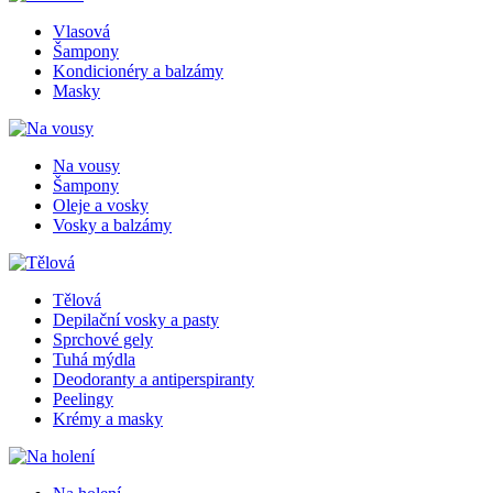
Vlasová
Šampony
Kondicionéry a balzámy
Masky
Na vousy
Šampony
Oleje a vosky
Vosky a balzámy
Tělová
Depilační vosky a pasty
Sprchové gely
Tuhá mýdla
Deodoranty a antiperspiranty
Peelingy
Krémy a masky