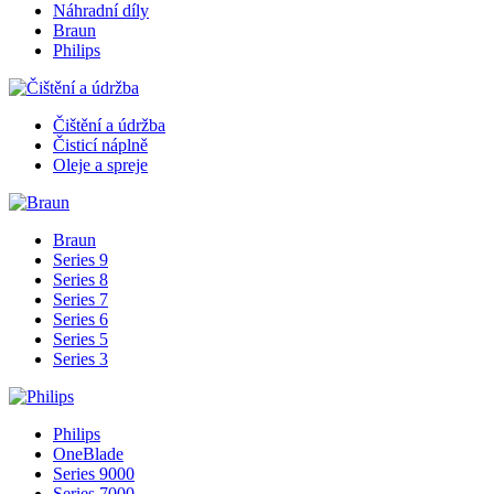
Náhradní díly
Braun
Philips
Čištění a údržba
Čisticí náplně
Oleje a spreje
Braun
Series 9
Series 8
Series 7
Series 6
Series 5
Series 3
Philips
OneBlade
Series 9000
Series 7000