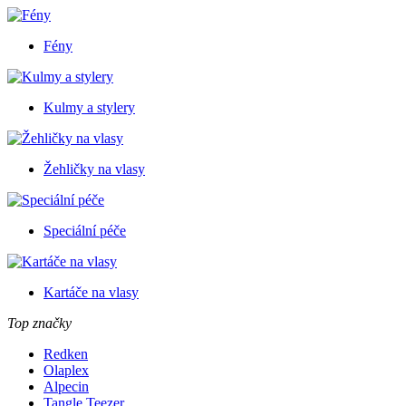
Fény
Kulmy a stylery
Žehličky na vlasy
Speciální péče
Kartáče na vlasy
Top značky
Redken
Olaplex
Alpecin
Tangle Teezer