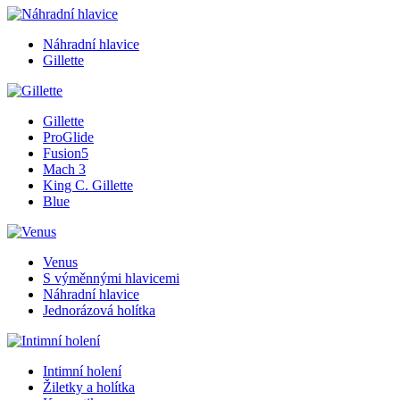
Náhradní hlavice
Gillette
Gillette
ProGlide
Fusion5
Mach 3
King C. Gillette
Blue
Venus
S výměnnými hlavicemi
Náhradní hlavice
Jednorázová holítka
Intimní holení
Žiletky a holítka