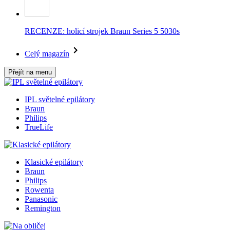
RECENZE: holicí strojek Braun Series 5 5030s
Celý magazín
Přejít na menu
IPL světelné epilátory
Braun
Philips
TrueLife
Klasické epilátory
Braun
Philips
Rowenta
Panasonic
Remington