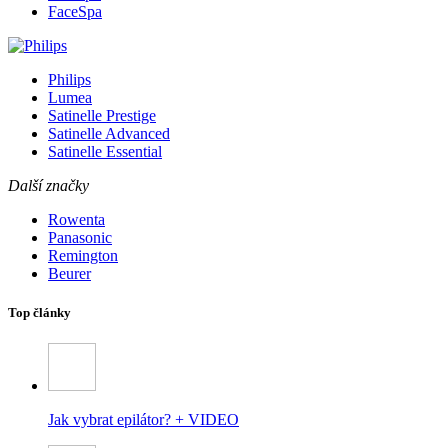
FaceSpa
Philips
Lumea
Satinelle Prestige
Satinelle Advanced
Satinelle Essential
Další značky
Rowenta
Panasonic
Remington
Beurer
Top články
Jak vybrat epilátor? + VIDEO