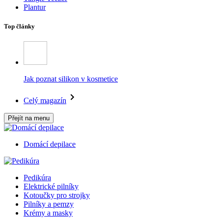
Plantur
Top články
Jak poznat silikon v kosmetice
Celý magazín
Přejít na menu
Domácí depilace
Pedikúra
Elektrické pilníky
Kotoučky pro strojky
Pilníky a pemzy
Krémy a masky