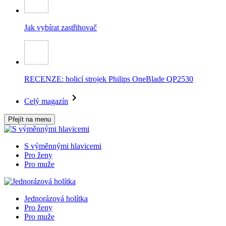
Jak vybírat zastřihovač
RECENZE: holicí strojek Philips OneBlade QP2530
Celý magazín
Přejít na menu
S výměnnými hlavicemi
Pro ženy
Pro muže
Jednorázová holítka
Pro ženy
Pro muže