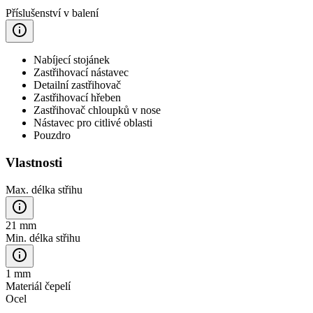
Příslušenství v balení
Nabíjecí stojánek
Zastřihovací nástavec
Detailní zastřihovač
Zastřihovací hřeben
Zastřihovač chloupků v nose
Nástavec pro citlivé oblasti
Pouzdro
Vlastnosti
Max. délka střihu
21 mm
Min. délka střihu
1 mm
Materiál čepelí
Ocel