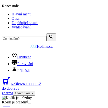
Rozcestník
Hlavní menu
Obsah
Doplňující obsah
Vyhledávání
Holime.cz
Oblíbené
Porovnání
Přihlásit
Košík
Jen 10000 Kč
do dopravy
zdarma
Otevřít košík
Košík je prázdný
...