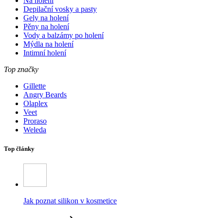
Na holení
Depilační vosky a pasty
Gely na holení
Pěny na holení
Vody a balzámy po holení
Mýdla na holení
Intimní holení
Top značky
Gillette
Angry Beards
Olaplex
Veet
Proraso
Weleda
Top články
Jak poznat silikon v kosmetice