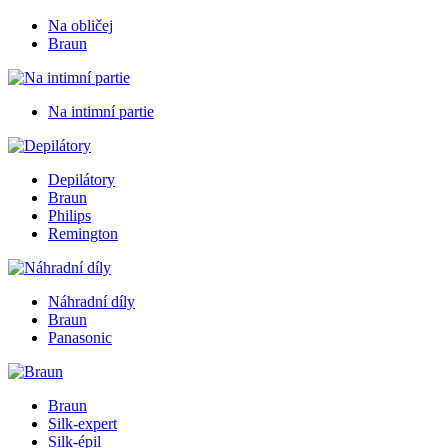
Na obličej
Braun
Na intimní partie
Depilátory
Braun
Philips
Remington
Náhradní díly
Braun
Panasonic
Braun
Silk-expert
Silk-épil