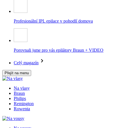
Profesionální IPL epilace v pohodlí domova
Porovnali jsme pro vás epilátory Braun + VIDEO
Celý magazín
Přejít na menu
Na vlasy
Braun
Philips
Remington
Rowenta