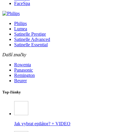
FaceSpa
Philips
Lumea
Satinelle Prestige
Satinelle Advanced
Satinelle Essential
Další značky
Rowenta
Panasonic
Remington
Beurer
Top články
Jak vybrat epilátor? + VIDEO