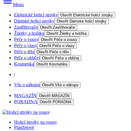
Menu
Elektrické holicí strojky
Otevřít
Elektrické holicí strojky
Dámské holicí strojky
Otevřít
Dámské holicí strojky
Zastřihovače
Otevřít
Zastřihovače
Žiletky a holítka
Otevřít
Žiletky a holítka
Péče o vousy
Otevřít
Péče o vousy
Péče o vlasy
Otevřít
Péče o vlasy
Péče o tělo
Otevřít
Péče o tělo
Péče o obličej
Otevřít
Péče o obličej
Kosmetika
Otevřít
Kosmetika
|
Vše o nákupu
Otevřít
Vše o nákupu
MAGAZÍN
Otevřít
MAGAZÍN
PORADNA
Otevřít
PORADNA
Holicí strojky na vousy
Planžetové