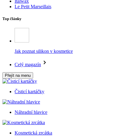
Italwax
Le Petit Marseillais
Top články
Jak poznat silikon v kosmetice
Celý magazín
Přejít na menu
Čisticí kartáčky
Náhradní hlavice
Kosmetická zrcátka