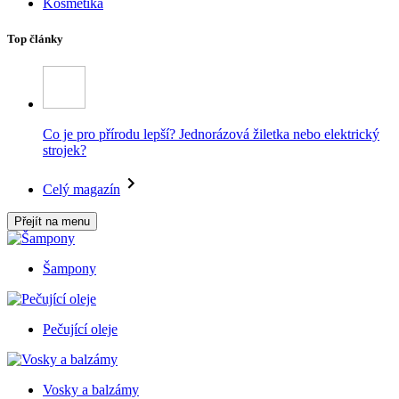
Kosmetika
Top články
Co je pro přírodu lepší? Jednorázová žiletka nebo elektrický
strojek?
Celý magazín
Přejít na menu
Šampony
Pečující oleje
Vosky a balzámy