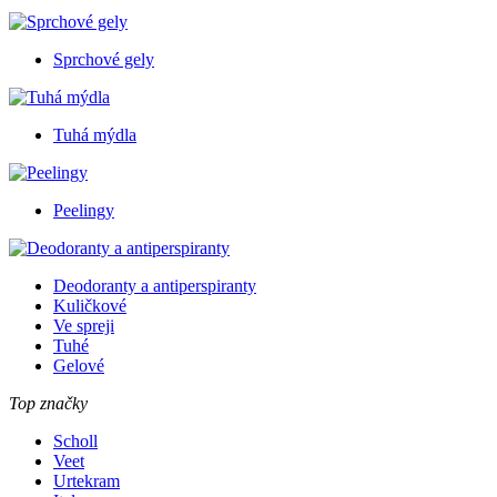
Sprchové gely
Tuhá mýdla
Peelingy
Deodoranty a antiperspiranty
Kuličkové
Ve spreji
Tuhé
Gelové
Top značky
Scholl
Veet
Urtekram