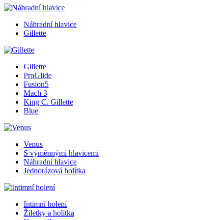
Náhradní hlavice
Gillette
Gillette
ProGlide
Fusion5
Mach 3
King C. Gillette
Blue
Venus
S výměnnými hlavicemi
Náhradní hlavice
Jednorázová holítka
Intimní holení
Žiletky a holítka