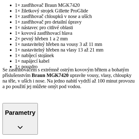
1× zastřihovač Braun MGK7420
1× žiletkový strojek Gillette ProGlide
1× zastřihovač chloupků v nose a uších
1× zastřihovač pro detailní úpravy
1× nástavec pro citlivé oblasti
1× kovová zastřihovací hlava
2× pevný hřeben 1 a 2 mm
1× nastavitelný hřeben na vousy 3 až 11 mm
1× nastavitelný hřeben na vlasy 13 až 21 mm
1× nabíjecí stojánek
1× napájecí kabel
1× pouzdro
Se zastřihovačem s extrémně ostrým kovovým břitem a bohatým
příslušenstvím
Braun MGK7420
upravíte vousy, vlasy, chloupky
na těle, v uších i nose. Na jedno nabití vydrží až 100 minut provozu
a po použití jej můžete omýt pod vodou.
Parametry