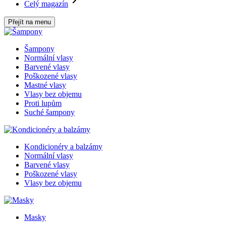
Celý magazín
Přejít na menu
Šampony
Normální vlasy
Barvené vlasy
Poškozené vlasy
Mastné vlasy
Vlasy bez objemu
Proti lupům
Suché šampony
Kondicionéry a balzámy
Normální vlasy
Barvené vlasy
Poškozené vlasy
Vlasy bez objemu
Masky