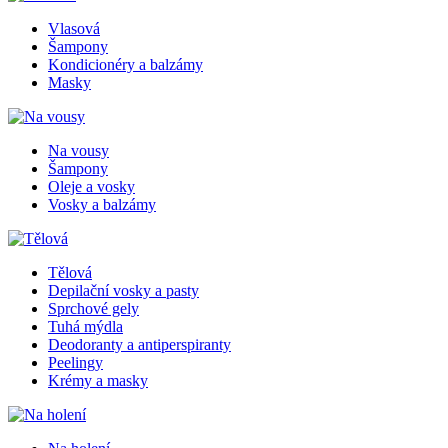
Vlasová
Šampony
Kondicionéry a balzámy
Masky
Na vousy
Šampony
Oleje a vosky
Vosky a balzámy
Tělová
Depilační vosky a pasty
Sprchové gely
Tuhá mýdla
Deodoranty a antiperspiranty
Peelingy
Krémy a masky