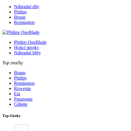
Náhradní díly
Philips
Braun
Remington
Philips OneBlade
Holicí strojky
Náhradní břity
Top značky
Braun
Philips
Remington
Rowenta
Eta
Panasonic
Gillette
Top články