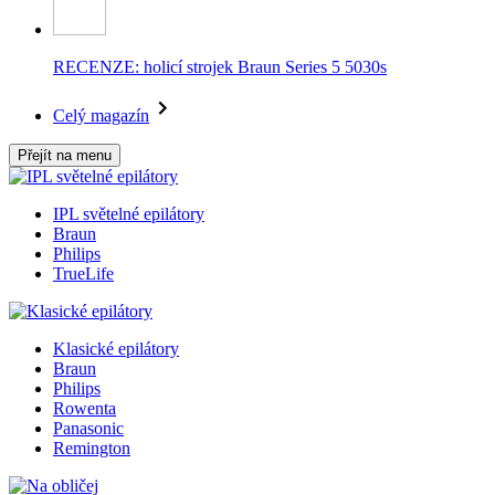
RECENZE: holicí strojek Braun Series 5 5030s
Celý magazín
Přejít na menu
IPL světelné epilátory
Braun
Philips
TrueLife
Klasické epilátory
Braun
Philips
Rowenta
Panasonic
Remington