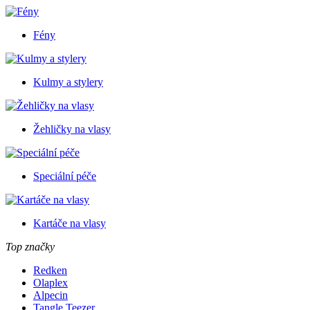
Fény
Kulmy a stylery
Žehličky na vlasy
Speciální péče
Kartáče na vlasy
Top značky
Redken
Olaplex
Alpecin
Tangle Teezer