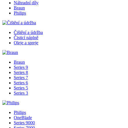
Náhradní díly
Braun
Philips
Čištění a údržba
Čisticí náplně
Oleje a spreje
Braun
Series 9
Series 8
Series 7
Series 6
Series 5
Series 3
Philips
OneBlade
Series 9000
Series 7000