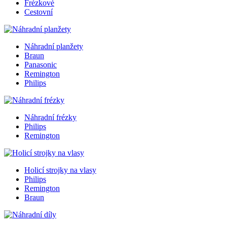
Frézkové
Cestovní
Náhradní planžety
Braun
Panasonic
Remington
Philips
Náhradní frézky
Philips
Remington
Holicí strojky na vlasy
Philips
Remington
Braun