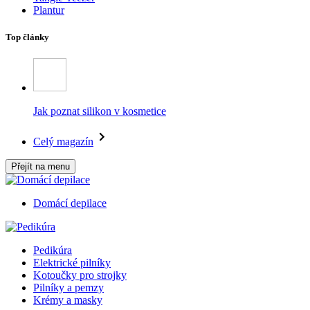
Plantur
Top články
Jak poznat silikon v kosmetice
Celý magazín
Přejít na menu
Domácí depilace
Pedikúra
Elektrické pilníky
Kotoučky pro strojky
Pilníky a pemzy
Krémy a masky