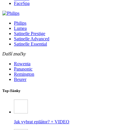
FaceSpa
Philips
Lumea
Satinelle Prestige
Satinelle Advanced
Satinelle Essential
Další značky
Rowenta
Panasonic
Remington
Beurer
Top články
Jak vybrat epilátor? + VIDEO