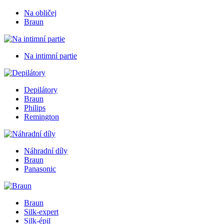
Na obličej
Braun
Na intimní partie
Depilátory
Braun
Philips
Remington
Náhradní díly
Braun
Panasonic
Braun
Silk-expert
Silk-épil