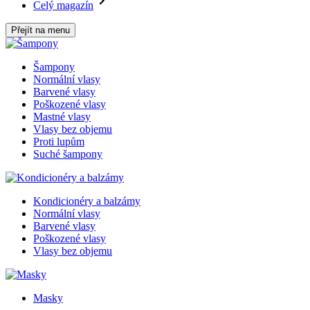
Celý magazín
Přejít na menu
Šampony
Normální vlasy
Barvené vlasy
Poškozené vlasy
Mastné vlasy
Vlasy bez objemu
Proti lupům
Suché šampony
Kondicionéry a balzámy
Normální vlasy
Barvené vlasy
Poškozené vlasy
Vlasy bez objemu
Masky