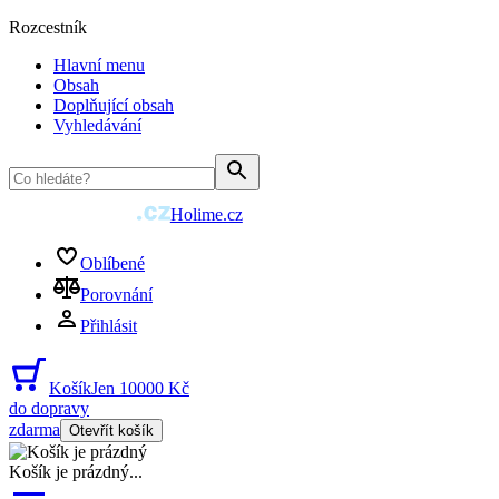
Rozcestník
Hlavní menu
Obsah
Doplňující obsah
Vyhledávání
Holime.cz
Oblíbené
Porovnání
Přihlásit
Košík
Jen 10000 Kč
do dopravy
zdarma
Otevřít košík
Košík je prázdný
...