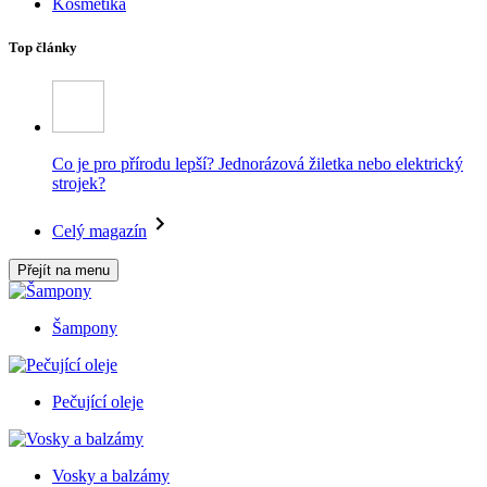
Kosmetika
Top články
Co je pro přírodu lepší? Jednorázová žiletka nebo elektrický
strojek?
Celý magazín
Přejít na menu
Šampony
Pečující oleje
Vosky a balzámy