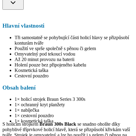
Hlavní vlastnosti
Tři samostatně se pohybující části holicí hlavy se přizpůsobí
konturám tváře
Použití ve sprše společně s pěnou či gelem
Omyvatelný pod tekoucí vodou
Až 20 minut provozu na baterii
Holení pouze bez připojeného kabelu
Kosmetická taška
Cestovní pouzdro
Obsah balení
1× holicí strojek Braun Series 3 300s
1× ochranný kryt planžety
1× nabíječka
1× cestovní pouzdro
1× kosmetická taška
S holicím strojkem
Braun 300s Black
se snadno oholíte díky
pohyblivé tříprvkové holicí hlavě, která se přizpůsobí křivkám vaší
tváře. Strojek je omyvatelný a lze ho použít i s gelem či pěnou na