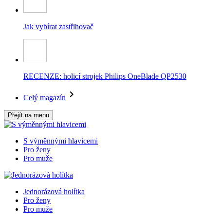
Jak vybírat zastřihovač
RECENZE: holicí strojek Philips OneBlade QP2530
Celý magazín
Přejít na menu
S výměnnými hlavicemi
Pro ženy
Pro muže
Jednorázová holítka
Pro ženy
Pro muže