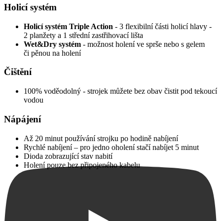
Holicí systém
Holicí systém Triple Action
- 3 flexibilní části holicí hlavy -
2 planžety a 1 střední zastřihovací lišta
Wet&Dry systém
- možnost holení ve sprše nebo s gelem
či pěnou na holení
Čištění
100% voděodolný - strojek můžete bez obav čistit pod tekoucí
vodou
Nápájení
Až 20 minut používání strojku po hodině nabíjení
Rychlé nabíjení – pro jedno oholení stačí nabíjet 5 minut
Dioda zobrazující stav nabití
Holení pouze bez připojeného kabelu