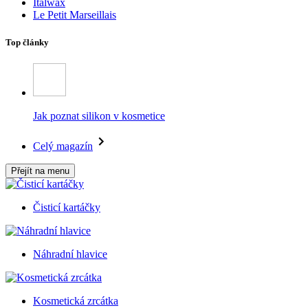
Italwax
Le Petit Marseillais
Top články
Jak poznat silikon v kosmetice
Celý magazín
Přejít na menu
Čisticí kartáčky
Náhradní hlavice
Kosmetická zrcátka