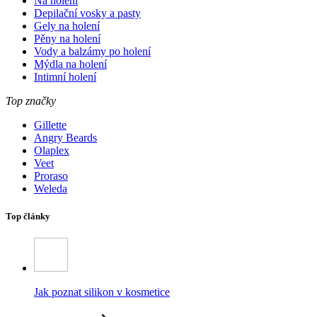
Na holení
Depilační vosky a pasty
Gely na holení
Pěny na holení
Vody a balzámy po holení
Mýdla na holení
Intimní holení
Top značky
Gillette
Angry Beards
Olaplex
Veet
Proraso
Weleda
Top články
Jak poznat silikon v kosmetice