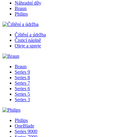
Náhradní díly
Braun
Philips
Čištění a údržba
Čisticí náplně
Oleje a spreje
Braun
Series 9
Series 8
Series 7
Series 6
Series 5
Series 3
Philips
OneBlade
Series 9000
Series 7000