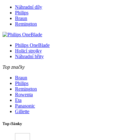
Náhradní díly
Philips
Braun
Remington
Philips OneBlade
Holicí strojky
Náhradní břity
Top značky
Braun
Philips
Remington
Rowenta
Eta
Panasonic
Gillette
Top články