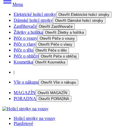
Menu
Elektrické holicí strojky
Otevřít
Elektrické holicí strojky
Dámské holicí strojky
Otevřít
Dámské holicí strojky
Zastřihovače
Otevřít
Zastřihovače
Žiletky a holítka
Otevřít
Žiletky a holítka
Péče o vousy
Otevřít
Péče o vousy
Péče o vlasy
Otevřít
Péče o vlasy
Péče o tělo
Otevřít
Péče o tělo
Péče o obličej
Otevřít
Péče o obličej
Kosmetika
Otevřít
Kosmetika
|
Vše o nákupu
Otevřít
Vše o nákupu
MAGAZÍN
Otevřít
MAGAZÍN
PORADNA
Otevřít
PORADNA
Holicí strojky na vousy
Planžetové