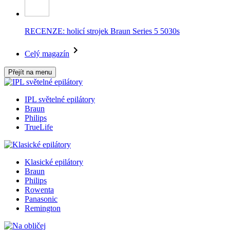
RECENZE: holicí strojek Braun Series 5 5030s
Celý magazín
Přejít na menu
IPL světelné epilátory
Braun
Philips
TrueLife
Klasické epilátory
Braun
Philips
Rowenta
Panasonic
Remington