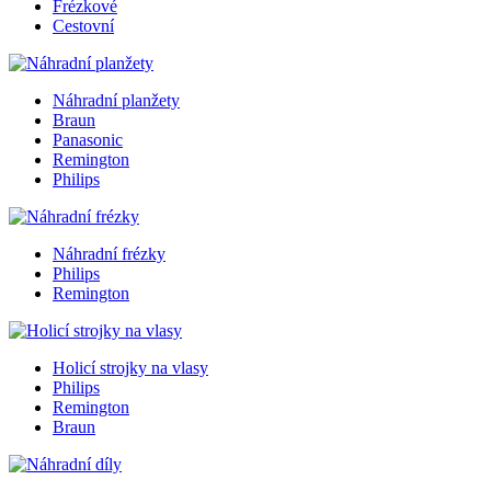
Frézkové
Cestovní
Náhradní planžety
Braun
Panasonic
Remington
Philips
Náhradní frézky
Philips
Remington
Holicí strojky na vlasy
Philips
Remington
Braun