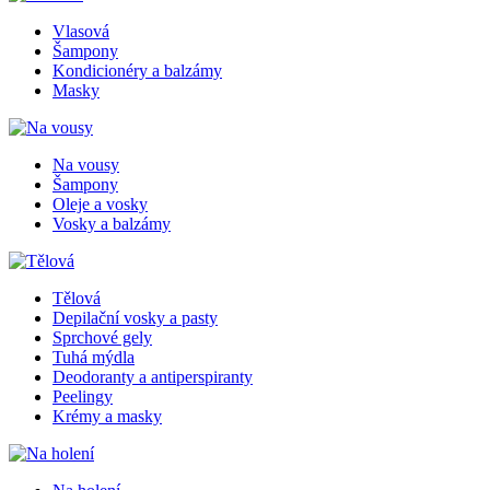
Vlasová
Šampony
Kondicionéry a balzámy
Masky
Na vousy
Šampony
Oleje a vosky
Vosky a balzámy
Tělová
Depilační vosky a pasty
Sprchové gely
Tuhá mýdla
Deodoranty a antiperspiranty
Peelingy
Krémy a masky