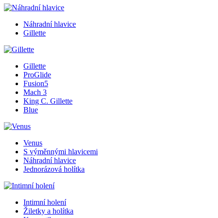
Náhradní hlavice
Gillette
Gillette
ProGlide
Fusion5
Mach 3
King C. Gillette
Blue
Venus
S výměnnými hlavicemi
Náhradní hlavice
Jednorázová holítka
Intimní holení
Žiletky a holítka