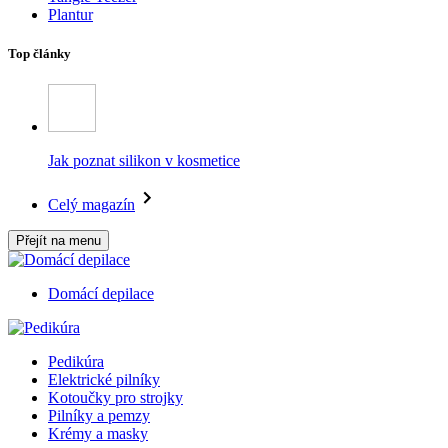
Plantur
Top články
Jak poznat silikon v kosmetice
Celý magazín
Přejít na menu
Domácí depilace
Pedikúra
Elektrické pilníky
Kotoučky pro strojky
Pilníky a pemzy
Krémy a masky