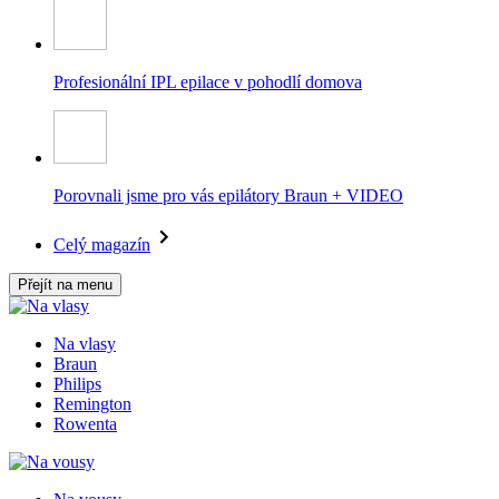
Profesionální IPL epilace v pohodlí domova
Porovnali jsme pro vás epilátory Braun + VIDEO
Celý magazín
Přejít na menu
Na vlasy
Braun
Philips
Remington
Rowenta