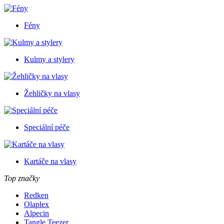
Fény
Kulmy a stylery
Žehličky na vlasy
Speciální péče
Kartáče na vlasy
Top značky
Redken
Olaplex
Alpecin
Tangle Teezer