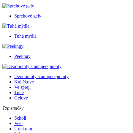
Sprchové gely
Tuhá mýdla
Peelingy
Deodoranty a antiperspiranty
Kuličkové
Ve spreji
Tuhé
Gelové
Top značky
Scholl
Veet
Urtekram