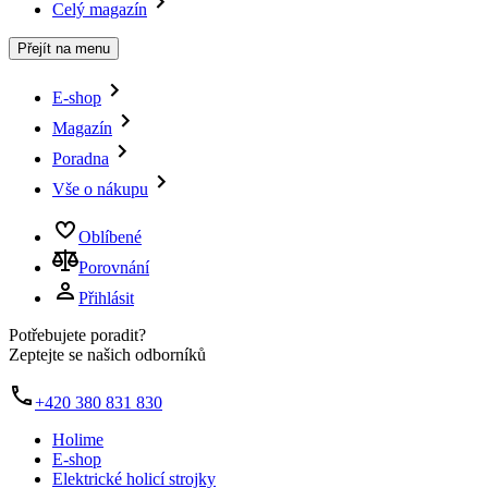
Celý magazín
Přejít na menu
E-shop
Magazín
Poradna
Vše o nákupu
Oblíbené
Porovnání
Přihlásit
Potřebujete poradit?
Zeptejte se našich odborníků
+420 380 831 830
Holime
E-shop
Elektrické holicí strojky