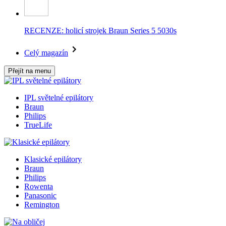
RECENZE: holicí strojek Braun Series 5 5030s
Celý magazín
Přejít na menu
IPL světelné epilátory
Braun
Philips
TrueLife
Klasické epilátory
Braun
Philips
Rowenta
Panasonic
Remington