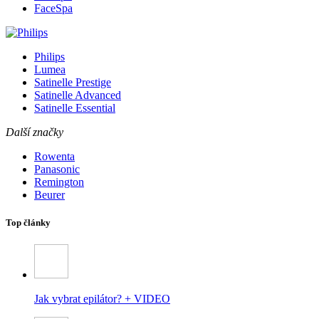
FaceSpa
Philips
Lumea
Satinelle Prestige
Satinelle Advanced
Satinelle Essential
Další značky
Rowenta
Panasonic
Remington
Beurer
Top články
Jak vybrat epilátor? + VIDEO