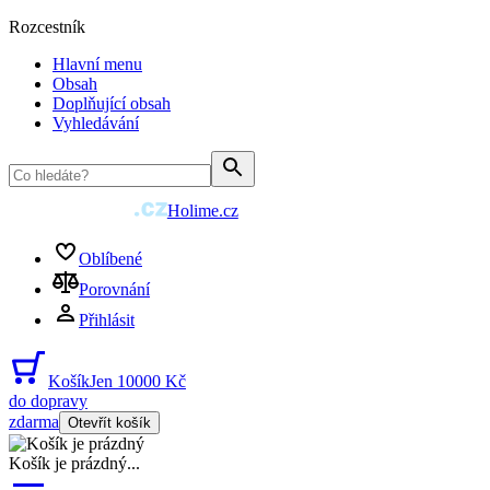
Rozcestník
Hlavní menu
Obsah
Doplňující obsah
Vyhledávání
Holime.cz
Oblíbené
Porovnání
Přihlásit
Košík
Jen 10000 Kč
do dopravy
zdarma
Otevřít košík
Košík je prázdný
...