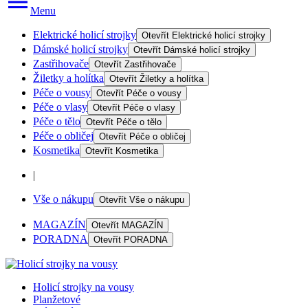
Menu
Elektrické holicí strojky
Otevřít
Elektrické holicí strojky
Dámské holicí strojky
Otevřít
Dámské holicí strojky
Zastřihovače
Otevřít
Zastřihovače
Žiletky a holítka
Otevřít
Žiletky a holítka
Péče o vousy
Otevřít
Péče o vousy
Péče o vlasy
Otevřít
Péče o vlasy
Péče o tělo
Otevřít
Péče o tělo
Péče o obličej
Otevřít
Péče o obličej
Kosmetika
Otevřít
Kosmetika
|
Vše o nákupu
Otevřít
Vše o nákupu
MAGAZÍN
Otevřít
MAGAZÍN
PORADNA
Otevřít
PORADNA
Holicí strojky na vousy
Planžetové