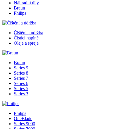
Náhradní díly
Braun
Philips
Čištění a údržba
Čisticí náplně
Oleje a spreje
Braun
Series 9
Series 8
Series 7
Series 6
Series 5
Series 3
Philips
OneBlade
Series 9000
Series 7000