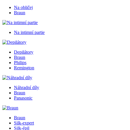
Na obličej
Braun
Na intimní partie
Depilátory
Braun
Philips
Remington
Náhradní díly
Braun
Panasonic
Braun
Silk-expert
Silk-épil