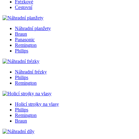
Frézkové
Cestovní
Náhradní planžety
Braun
Panasonic
Remington
Philips
Náhradní frézky
Philips
Remington
Holicí strojky na vlasy
Philips
Remington
Braun